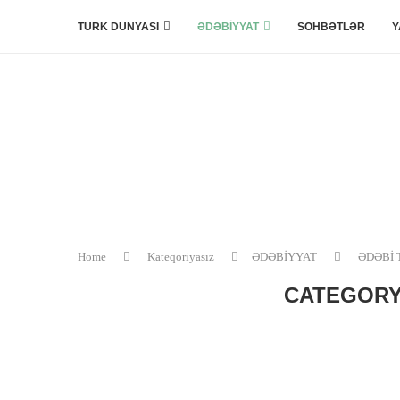
TÜRK DÜNYASI
ƏDƏBİYYAT
SÖHBƏTLƏR
Y
Home
Kateqoriyasız
ƏDƏBİYYAT
ƏDƏBİ 
CATEGORY