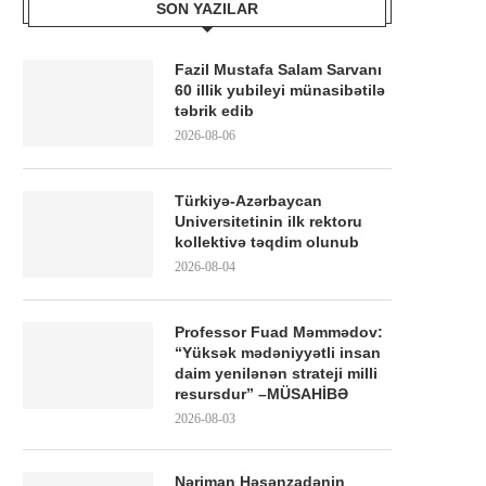
SON YAZILAR
Fazil Mustafa Salam Sarvanı
60 illik yubileyi münasibətilə
təbrik edib
2026-08-06
Türkiyə-Azərbaycan
Universitetinin ilk rektoru
kollektivə təqdim olunub
2026-08-04
Professor Fuad Məmmədov:
“Yüksək mədəniyyətli insan
daim yenilənən strateji milli
resursdur” –MÜSAHİBƏ
2026-08-03
Nəriman Həsənzadənin