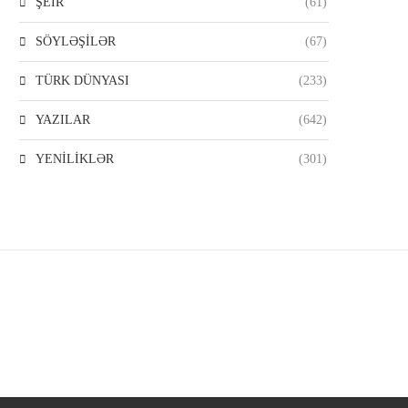
ŞEİR
(61)
SÖYLƏŞİLƏR
(67)
TÜRK DÜNYASI
(233)
YAZILAR
(642)
YENİLİKLƏR
(301)