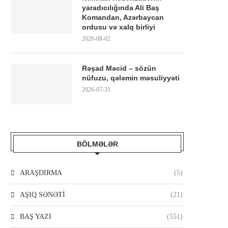
yaradıcılığında Ali Baş
Komandan, Azərbaycan
ordusu və xalq birliyi
2026-08-02
Rəşad Məcid – sözün
nüfuzu, qələmin məsuliyyəti
2026-07-31
BÖLMƏLƏR
ARAŞDIRMA
(5)
AŞIQ SƏNƏTİ
(21)
BAŞ YAZI
(551)