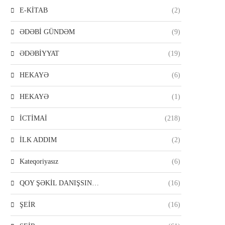
E-KİTAB
(2)
ƏDƏBİ GÜNDƏM
(9)
ƏDƏBİYYAT
(19)
HEKAYƏ
(6)
HEKAYƏ
(1)
İCTİMAİ
(218)
İLK ADDIM
(2)
Kateqoriyasız
(6)
QOY ŞƏKİL DANIŞSIN…
(16)
ŞEİR
(16)