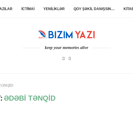
AZILAR
İCTİMAİ
YENİLİKLƏR
QOY ŞƏKİL DANIŞSIN…
KİTA
keep your memories alive
TƏNQİD
:
ƏDƏBİ TƏNQİD