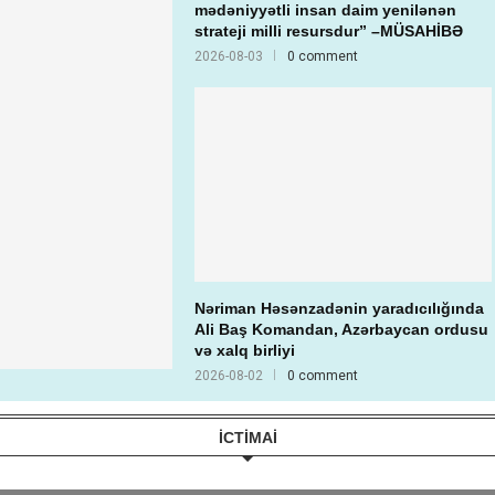
mədəniyyətli insan daim yenilənən
strateji milli resursdur” –MÜSAHİBƏ
2026-08-03
0 comment
Nəriman Həsənzadənin yaradıcılığında
Ali Baş Komandan, Azərbaycan ordusu
və xalq birliyi
2026-08-02
0 comment
İCTİMAİ