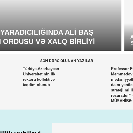
ARADICILIĞINDA ALI BAŞ
ORDUSU VƏ XALQ BIRLIYI
SON DƏRC OLUNAN YAZILAR
Türkiyə-Azərbaycan
Professor 
Universitetinin ilk
Məmmədov:
rektoru kollektivə
mədəniyyətl
təqdim olunub
daim yenil
strateji milli
resursdur” 
MÜSAHİBƏ