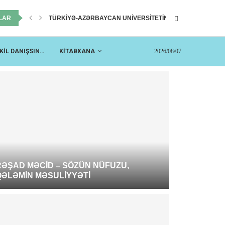
LAR
TÜRKIYƏ-AZƏRBAYCAN UNIVERSITETININ ILK REKTORU...
PROFESSOR FUAD MƏMMƏDOV: “YÜKSƏK...
2026/08/07
KİL DANIŞSIN…
KİTABXANA
RƏŞAD MƏCID – SÖZÜN NÜFUZU,
QƏLƏMIN MƏSULIYYƏTI