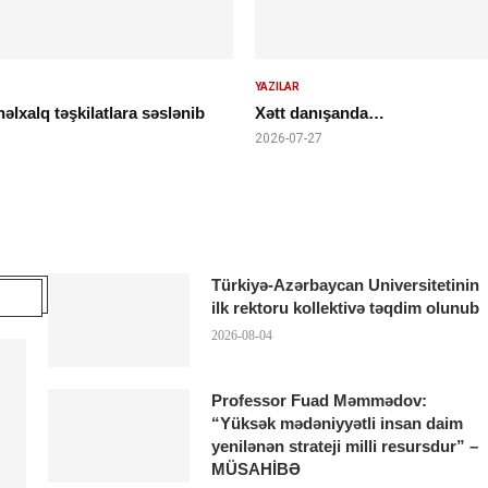
YAZILAR
lxalq təşkilatlara səslənib
Xətt danışanda…
2026-07-27
Türkiyə-Azərbaycan Universitetinin
ilk rektoru kollektivə təqdim olunub
2026-08-04
Professor Fuad Məmmədov:
“Yüksək mədəniyyətli insan daim
yenilənən strateji milli resursdur” –
MÜSAHİBƏ