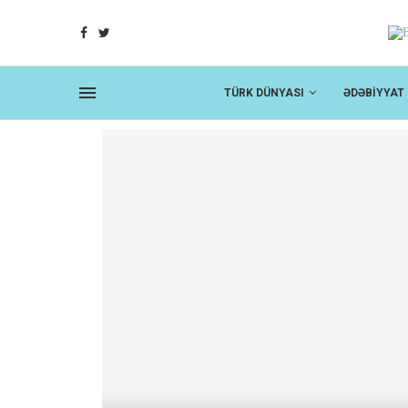
FAZIL MUSTAFA SALAM SARVANI...
TÜRK DÜNYASI
ƏDƏBİYYAT
ORU
UB