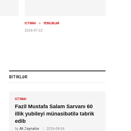
İCTİMAİ
YENİLİKLƏR
2026-07-22
BITIKLƏR
İCTİMAİ
Fazil Mustafa Salam Sarvanı 60
illik yubileyi münasibətilə təbrik
edib
by
Ali Zeynalov
2026-08-06