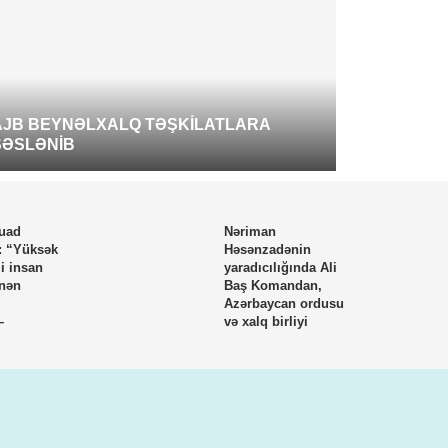
İCTİMAİ
FAZIL 
AJB BEYNƏLXALQ TƏŞKILATLARA
MÜNASI
SƏSLƏNIB
Fuad
Nəriman
 “Yüksək
Həsənzadənin
i insan
yaradıcılığında Ali
ənən
Baş Komandan,
Azərbaycan ordusu
–
və xalq birliyi