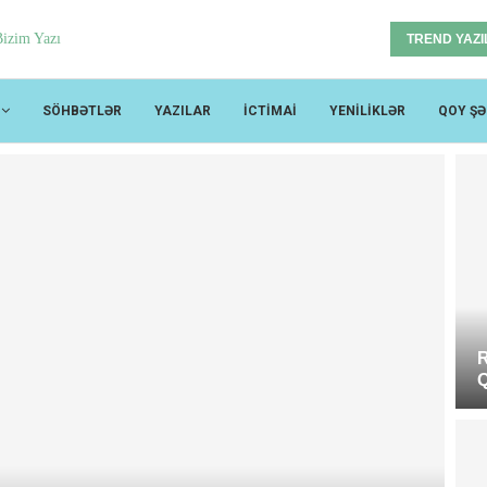
TREND YAZI
SÖHBƏTLƏR
YAZILAR
İCTİMAİ
YENİLİKLƏR
QOY ŞƏ