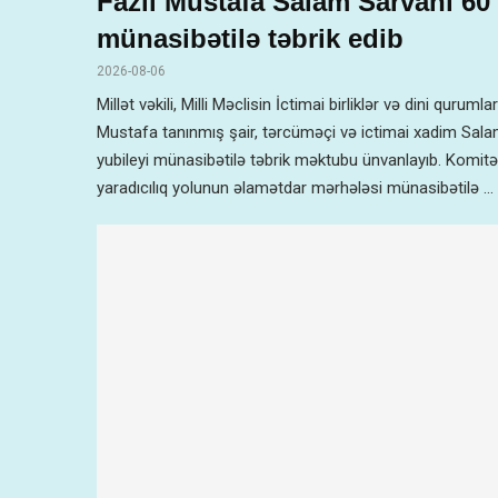
Fazil Mustafa Salam Sarvanı 60 i
münasibətilə təbrik edib
2026-08-06
Millət vəkili, Milli Məclisin İctimai birliklər və dini quruml
Mustafa tanınmış şair, tərcüməçi və ictimai xadim Salam
yubileyi münasibətilə təbrik məktubu ünvanlayıb. Komitə
yaradıcılıq yolunun əlamətdar mərhələsi münasibətilə …