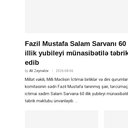
Fazil Mustafa Salam Sarvanı 60
illik yubileyi münasibətilə təbri
edib
by
Ali Zeynalov
2026-08-06
Millət vəkili, Milli Məclisin İctimai birliklər və dini qurumlar
komitəsinin sədri Fazil Mustafa tanınmış şair, tərcüməç
ictimai xadim Salam Sarvana 60 illik yubileyi münasibəti
təbrik məktubu ünvanlayıb. …