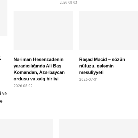
2026-08-03
k
Nəriman Həsənzadənin
Rəşad Məcid – sözün
yaradıcılığında Ali Baş
nüfuzu, qələmin
Komandan, Azərbaycan
məsuliyyəti
ordusu və xalq birliyi
2026-07-31
2026-08-02
i və
lə