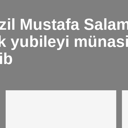
zil Mustafa Sala
lik yubileyi münasi
ib