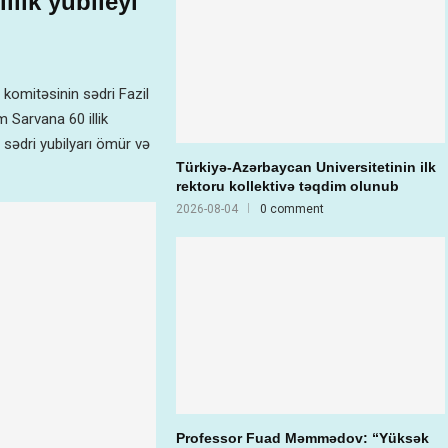
llik yubileyi
ar komitəsinin sədri Fazil
 Sarvana 60 illik
 sədri yubilyarı ömür və
Türkiyə-Azərbaycan Universitetinin ilk
rektoru kollektivə təqdim olunub
2026-08-04
0 comment
Professor Fuad Məmmədov: “Yüksək