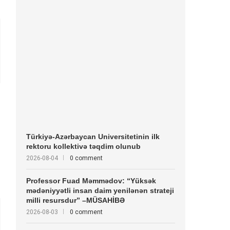
Türkiyə-Azərbaycan Universitetinin ilk
rektoru kollektivə təqdim olunub
2026-08-04
0 comment
Professor Fuad Məmmədov: “Yüksək
mədəniyyətli insan daim yenilənən strateji
milli resursdur” –MÜSAHİBƏ
2026-08-03
0 comment