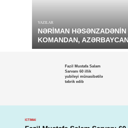
YAZILAR
OV:
NƏRIMAN HƏSƏNZADƏNIN Y
SAN DAIM
KOMANDAN, AZƏRBAYCAN 
Fazil Mustafa Salam
Sarvanı 60 illik
yubileyi münasibətilə
təbrik edib
İCTİMAİ