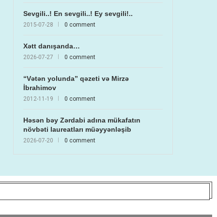
Sevgili..! En sevgili..! Ey sevgili!..
2015-07-28
0 comment
Xətt danışanda…
2026-07-27
0 comment
“Vətən yolunda” qəzeti və Mirzə
İbrahimov
2012-11-19
0 comment
Həsən bəy Zərdabi adına mükafatın
növbəti laureatları müəyyənləşib
2026-07-20
0 comment