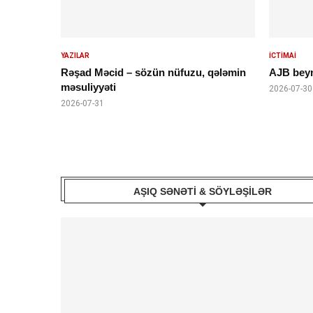
YAZILAR
İCTİMAİ
Rəşad Məcid – sözün nüfuzu, qələmin
AJB beynə
məsuliyyəti
2026-07-30
2026-07-31
AŞIQ SƏNƏTI & SÖYLƏŞILƏR