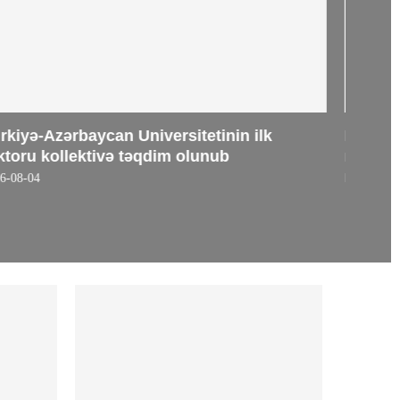
ürkiyə-Azərbaycan Universitetinin ilk
Profe
ektoru kollektivə təqdim olunub
mədəni
milli
026-08-04
2026-08