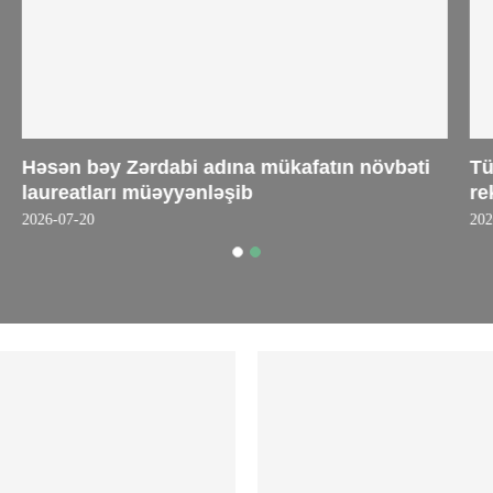
Həsən bəy Zərdabi adına mükafatın növbəti
T
laureatları müəyyənləşib
r
2026-07-20
2