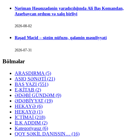
Nəriman Həsənzadənin yaradıcılığında Ali Baş Komandan,
Azərbaycan ordusu və xalq birliyi
2026-08-02
Rəşad Məcid – sözün nüfuzu, qələmin məsuliyyəti
2026-07-31
Bölmələr
ARAŞDIRMA
(5)
AŞIQ SƏNƏTİ
(21)
BAŞ YAZI
(551)
E-KİTAB
(2)
ƏDƏBİ GÜNDƏM
(9)
ƏDƏBİYYAT
(19)
HEKAYƏ
(6)
HEKAYƏ
(1)
İCTİMAİ
(218)
İLK ADDIM
(2)
Kateqoriyasız
(6)
QOY ŞƏKİL DANIŞSIN…
(16)