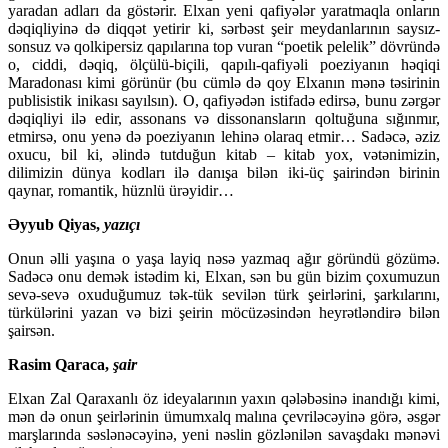
yaradan adları da göstərir. Elxan yeni qafiyələr yaratmaqla onların
dəqiqliyinə də diqqət yetirir ki, sərbəst şeir meydanlarının saysız-
sonsuz və qolkipersiz qapılarına top vuran “poetik pelelik” dövründə
o, ciddi, dəqiq, ölçülü-biçili, qapılı-qafiyəli poeziyanın həqiqi
Maradonası kimi görünür (bu cümlə də qoy Elxanın mənə təsirinin
publisistik inikası sayılsın). O, qafiyədən istifadə edirsə, bunu zərgər
dəqiqliyi ilə edir, assonans və dissonansların qoltuğuna sığınmır,
etmirsə, onu yenə də poeziyanın lehinə olaraq etmir… Sadəcə, əziz
oxucu, bil ki, əlində tutduğun kitab – kitab yox, vətənimizin,
dilimizin dünya kodları ilə danışa bilən iki-üç şairindən birinin
qaynar, romantik, hüznlü ürəyidir…
Əyyub Qiyas,
yazıçı
Onun əlli yaşına o yaşa layiq nəsə yazmaq ağır göründü gözümə.
Sadəcə onu demək istədim ki, Elxan, sən bu gün bizim çoxumuzun
sevə-sevə oxuduğumuz tək-tük sevilən türk şeirlərini, şarkılarını,
türkülərini yazan və bizi şeirin möcüzəsindən heyrətləndirə bilən
şairsən.
Rasim Qaraca,
şair
Elxan Zal Qaraxanlı öz ideyalarının yaxın qələbəsinə inandığı kimi,
mən də onun şeirlərinin ümumxalq malına çevriləcəyinə görə, əsgər
marşlarında səslənəcəyinə, yeni nəslin gözlənilən savaşdakı mənəvi