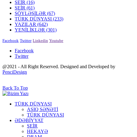
ŞEİR
(16)
ŞEİR
(61)
SÖYLƏŞİLƏR
(67)
TÜRK DÜNYASI
(233)
YAZILAR
(642)
YENİLİKLƏR
(301)
Facebook
Twitter
Linkedin
Youtube
Facebook
Twitter
@2021 - All Right Reserved. Designed and Developed by
PenciDesign
Back To Top
TÜRK DÜNYASI
AŞIQ SƏNƏTİ
TÜRK DÜNYASI
ƏDƏBİYYAT
ŞEİR
HEKAYƏ
DRAM