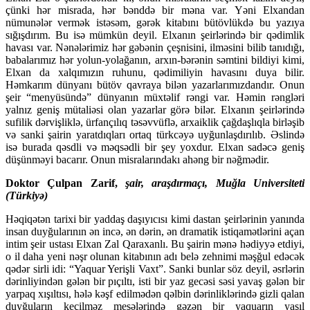
çünki hər misrada, hər bənddə bir məna var. Yəni Elxandan
nümunələr vermək istəsəm, gərək kitabını bütövlükdə bu yazıya
sığışdırım. Bu isə mümkün deyil. Elxanın şeirlərində bir qədimlik
havası var. Nənələrimiz hər gəbənin çeşnisini, ilməsini bilib tanıdığı,
babalarımız hər yolun-yolağanın, arxın-bərənin səmtini bildiyi kimi,
Elxan da xalqımızın ruhunu, qədimiliyin havasını duya bilir.
Həmkarım dünyanı bütöv qavraya bilən yazarlarımızdandır. Onun
şeir “menyüsündə” dünyanın müxtəlif rəngi var. Həmin rəngləri
yalnız geniş mütaliəsi olan yazarlar görə bilər. Elxanın şeirlərində
sufilik dərvişliklə, ürfançılıq təsəvvüflə, arxaiklik çağdaşlıqla birləşib
və sanki şairin yaratdıqları ortaq türkcəyə uyğunlaşdırılıb. Əslində
isə burada qəsdli və məqsədli bir şey yoxdur. Elxan sadəcə geniş
düşünməyi bacarır. Onun misralarındakı ahəng bir nəğmədir.
Doktor Çulpan Zarif,
şair, araşdırmaçı, Muğla Universiteti
(Türkiyə)
Həqiqətən tarixi bir yaddaş daşıyıcısı kimi dastan şeirlərinin yanında
insan duyğularının ən incə, ən dərin, ən dramatik istiqamətlərini açan
intim şeir ustası Elxan Zal Qaraxanlı. Bu şairin mənə hədiyyə etdiyi,
o il daha yeni nəşr olunan kitabının adı belə zehnimi məşğul edəcək
qədər sirli idi: “Yaquar Yerişli Vaxt”. Sanki bunlar söz deyil, əsrlərin
dərinliyindən gələn bir pıçıltı, isti bir yaz gecəsi səsi yavaş gələn bir
yarpaq xışıltısı, hələ kəşf edilmədən qəlbin dərinliklərində gizli qalan
duyğuların keçilməz meşələrində gəzən bir yaquarın yaşıl