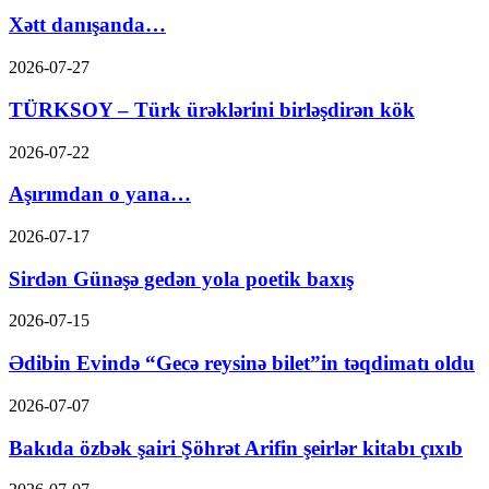
Xətt danışanda…
2026-07-27
TÜRKSOY – Türk ürəklərini birləşdirən kök
2026-07-22
Aşırımdan o yana…
2026-07-17
Sirdən Günəşə gedən yola poetik baxış
2026-07-15
Ədibin Evində “Gecə reysinə bilet”in təqdimatı oldu
2026-07-07
Bakıda özbək şairi Şöhrət Arifin şeirlər kitabı çıxıb