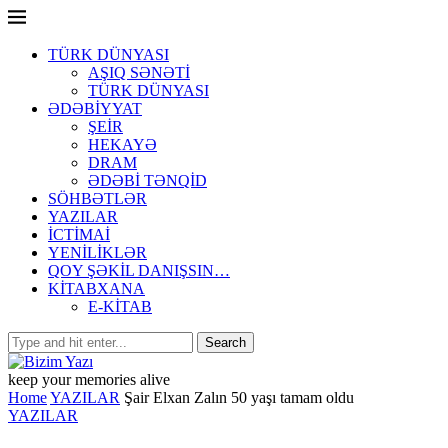
TÜRK DÜNYASI
AŞIQ SƏNƏTİ
TÜRK DÜNYASI
ƏDƏBİYYAT
ŞEİR
HEKAYƏ
DRAM
ƏDƏBİ TƏNQİD
SÖHBƏTLƏR
YAZILAR
İCTİMAİ
YENİLİKLƏR
QOY ŞƏKİL DANIŞSIN…
KİTABXANA
E-KİTAB
keep your memories alive
Home
YAZILAR
Şair Elxan Zalın 50 yaşı tamam oldu
YAZILAR