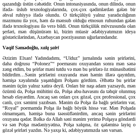
qazandığı üstün cəhətidir. Onun intonasiyasında, onun dilində, onun
ifadə- üslub texnologiyalarında, çox-çox qədimlərdən gələn bir
əhval ruhiyyə ifadə olundu. O türkçülüyü yalnız yaradıcılığının
məzmunu ilə yox, həm də mənsub olduğu etnosun ruhundan gələn
ifadə texnologiyası ilə verə bildi. Onun türkçülük mövzusunda olan
şerləri, mən düşünürəm ki, bizim müasir ədəbiyyatımızın ideya
göstəricilərindən, Azərbaycan poeziyasının uğurlarındandır.
Vaqif Səmədoğlu,
xalq şairi
Əzizim Elxan! Yadındadımı, “Ulduz” jurnalında sənin şeirlərini,
daha doğrusu “Polonez”“ poemasını oxuyandan sonra mən sənə
zəng etdim, bu şeirlər məni tutdu və mən bu şeirlərə öz münasibətimi
bildirdim…Sənin şeirlərini oxuyanda mən həmin illərə qayıtdım,
həmişə xəyalımda yaşatdığım Polşanı gördüm. Əlbəttə bu şeirlər
mənim üçün yalnız xatirə deyil. Onları bir naşı adam yazsaydı, mən
özümü də, Polşa mühitini də, Polşa abu-havasını da təhqir olunmuş
hesab eləyərdim. Ancaq sən onları çox gözəl, çox professional, çox
canlı, çox səmimi yazıbsan. Mənim də Polşa ilə bağlı şeirlərim var,
“Royal” poemamda Polşa ilə bağlı böyük hissə var. Mən Polşada
olmamışam, həmişə buna təəssüflənirdim, ancaq sənin şeirlərini
oxuyana qədər. Bəlkə də Allah səni mənim yerimə Polşaya göndərdi
və sən Polşa mədəniyyətinə, Polşa xalqına, öz qələminə layiq o
gözəl şeirləri yazdın. Nə yaxşı ki, ədəbiyyatımızda sən varsan.