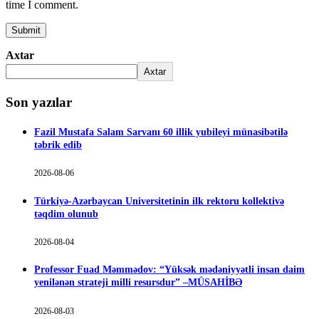
time I comment.
Axtar
Axtar
Son yazılar
Fazil Mustafa Salam Sarvanı 60 illik yubileyi münasibətilə
təbrik edib
2026-08-06
Türkiyə-Azərbaycan Universitetinin ilk rektoru kollektivə
təqdim olunub
2026-08-04
Professor Fuad Məmmədov: “Yüksək mədəniyyətli insan daim
yenilənən strateji milli resursdur” –MÜSAHİBƏ
2026-08-03