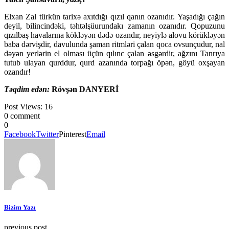
Elxan Zal türkün tarixə axıtdığı qızıl qanın ozanıdır. Yaşadığı çağın
deyil, bilincindəki, təhtəlşüurundakı zamanın ozanıdır. Qopuzunu
qızılbaş havalarına kökləyən dədə ozandır, neyiylə alovu körükləyən
baba dərvişdir, davulunda şaman ritmləri çalan qoca ovsunçudur, nal
dəyən yerlərin el olması üçün qılınc çalan əsgərdir, ağzını Tanrıya
tutub ulayan qurddur, qurd azanında torpağı öpən, göyü oxşayan
ozandır!
Təqdim edən:
Rövşən DANYERİ
Post Views:
16
0 comment
0
Facebook
Twitter
Pinterest
Email
Bizim Yazı
previous post