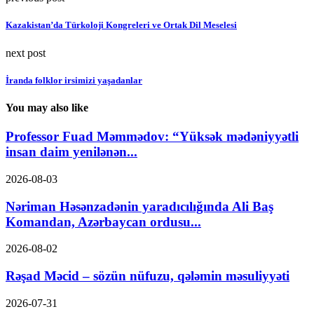
Kazakistan’da Türkoloji Kongreleri ve Ortak Dil Meselesi
next post
İranda folklor irsimizi yaşadanlar
You may also like
Professor Fuad Məmmədov: “Yüksək mədəniyyətli
insan daim yenilənən...
2026-08-03
Nəriman Həsənzadənin yaradıcılığında Ali Baş
Komandan, Azərbaycan ordusu...
2026-08-02
Rəşad Məcid – sözün nüfuzu, qələmin məsuliyyəti
2026-07-31