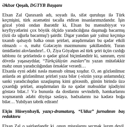
Əkbər Qoşalı,
DGTYB Başqanı
Elxan Zal Qaraxanlı adı, soyadı ilə, sifət quruluşu ilə Türk
keçmişini, türk əzəmətini təcalla etdirən insanlarımızdandır. İşin
gözəl yönü ondan ibarətdir ki, Elxan bu mənsubiyyət və
keyfiyyətlərini çox böyük ölçüdə yaradıcılığına daşımağı bacarmış
(özü də uğurla bacarmış!) şairdir. Digər yandan şair yalnız keçmişə
tıxanıb qalsaydı bəlkə onun şeirləri, araşdırmaları bu qədər etkili
olmazdı – o, məhz Gələcəyin məzmununu şəkilləndirir, Turan
ümidlərini alovlandırır!.. O, Ziya Göyalpın əsl türk şeiri üçün cızdığı
tablonu öz şeirlərində o qədər gözəl biçimləndirir ki, sanıram, eyni
dövrdə yaşasaydılar, “
Türkçülüyün əsasları
”nı yazan mütəfəkkir
məhz onun yaradıcılığından örnəklər verərdi…
Elxanla eyni ədəbi nəslə mənsub olmaq xoşdur. O, ən gözlənilməz
anlarda ən gözlənilməz şeirləri yaza bilər (-sözün yaxşı anlamında);
sanki yaradıcılıqdan uzaqlaşmış kimi görəsnib, günün birində üzə
çıxardığı şeirləri, araşdırmaları ilə nə qədər məhsuldar işlədiyini
göstərə bilər..! Və bununla da dostlarını sevindirib, həmkarlarını
xoşməramlı ədəbi döyüşə səsləyə, bədxalarını isə kədərə boğa
bilər… Yubilyarı təbrik edirəm!
Elçin Hüseynbəyli,
yazıçı-dramaturq, “Ulduz” jurnalının baş
redaktoru
Elxan Zal o şairlərdəndir ki, onun misralarını seçmək lazım deyil,