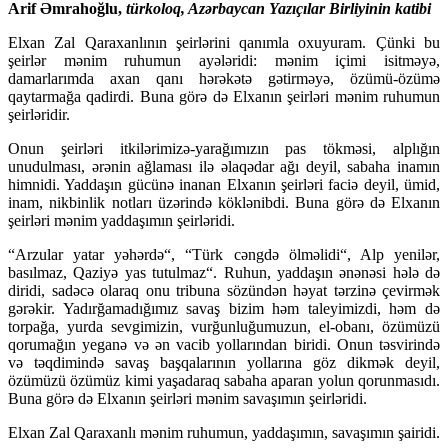
Arif Əmrahoğlu,
türkoloq, Azərbaycan Yazıçılar Birliyinin katibi
Elxan Zal Qaraxanlının şeirlərini qanımla oxuyuram. Çünki bu
şeirlər mənim ruhumun ayələridi: mənim içimi isitməyə,
damarlarımda axan qanı hərəkətə gətirməyə, özümü-özümə
qaytarmağa qadirdi. Buna görə də Elxanın şeirləri mənim ruhumun
şeirləridir.
Onun şeirləri itkilərimizə-yarağımızın pas tökməsi, alplığın
unudulması, ərənin ağlaması ilə əlaqədar ağı deyil, sabaha inamın
himnidi. Yaddaşın gücünə inanan Elxanın şeirləri faciə deyil, ümid,
inam, nikbinlik notları üzərində köklənibdi. Buna görə də Elxanın
şeirləri mənim yaddaşımın şeirləridi.
“Arzular yatar yəhərdə“, “Türk cəngdə ölməlidi“, Alp yenilər,
basılmaz, Qaziyə yas tutulmaz“. Ruhun, yaddaşın ənənəsi hələ də
diridi, sadəcə olaraq onu tribuna sözündən həyat tərzinə çevirmək
gərəkir. Yadırğamadığımız savaş bizim həm taleyimizdi, həm də
torpağa, yurda sevgimizin, vurğunluğumuzun, el-obanı, özümüzü
qorumağın yeganə və ən vacib yollarından biridi. Onun təsvirində
və təqdimində savaş başqalarının yollarına göz dikmək deyil,
özümüzü özümüz kimi yaşadaraq sabaha aparan yolun qorunmasıdı.
Buna görə də Elxanın şeirləri mənim savaşımın şeirləridi.
Elxan Zal Qaraxanlı mənim ruhumun, yaddaşımın, savaşımın şairidi.