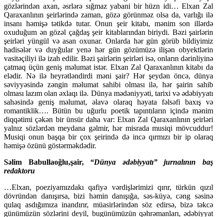
gözlərindən axan, əsrlərə sığmaz yabani bir hüzn idi… Elxan Zal
Qaraxanlının şeirlərində zaman, gözə görünməz olsa da, varlığı ilə
insanı həmişə tətikdə tutar. Onun şeir kitabı, mənim son illərdə
oxuduğum ən gözəl çağdaş şeir kitablarından biriydi. Bəzi şairlərin
şeirləri yüngül və asan oxunar. Onlarda hər gün görüb bildiyimiz
hadisələr və duyğular yenə hər gün gözümüzə ilişən obyektlərin
vasitəçiliyi ilə izah edilir. Bəzi şairlərin şeirləri isə, onların dərinliyinə
çatmaq üçün geniş məlumat istər. Elxan Zal Qaraxanlının kitabı da
elədir. Nə ilə heyrətləndirdi məni şair? Hər şeydən öncə, dünya
səviyyəsində zəngin məlumat sahibi olması ilə, hər şairin sahib
olması lazım olan əxlaqı ilə. Dünya mədəniyyəti, tarixi və ədəbiyyatı
sahəsində geniş məlumat, əlavə olaraq həyata fəlsəfi baxış və
romantiklik…. Bütün bu uğurlu poetik tapıntıların içində mənim
diqqətimi çəkən bir ünsür daha var: Elxan Zal Qaraxanlının şeirləri
yalnız sözlərdən meydana gəlmir, hər misrada musiqi mövcuddur!
Musiqi onun başqa bir çox şeirində də incə qırmızı bir ip olaraq
həmişə özünü göstərməkdədir.
Səlim Babullaoğlu,şair,
“Dünya ədəbiyyatı” jurnalının baş
redaktoru
…Elxan, poeziyamızdakı qafiyə vərdişlərimizi qırır, türkün qızıl
dövründən danışırsa, bizi həmin danışığa, səs-küyə, cəng səsinə
qulaq asdığımıza inandırır, müasirlərindən söz edirsə, bizə təkcə
günümüzün sözlərini deyil, bugünümüzün qəhrəmanları, ədəbiyyat