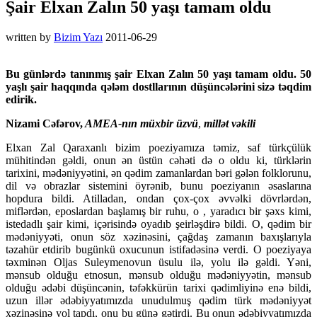
Şair Elxan Zalın 50 yaşı tamam oldu
written by
Bizim Yazı
2011-06-29
Bu günlərdə tanınmış şair Elxan Zalın 50 yaşı tamam oldu. 50
yaşlı şair haqqında qələm dostllarının düşüncələrini sizə təqdim
edirik.
Nizami Cəfərov,
AMEA-nın müxbir üzvü
,
millət vəkili
Elxan Zal Qaraxanlı bizim poeziyamıza təmiz, saf türkçülük
mühitindən gəldi, onun ən üstün cəhəti də o oldu ki, türklərin
tarixini, mədəniyyətini, ən qədim zamanlardan bəri gələn folklorunu,
dil və obrazlar sistemini öyrənib, bunu poeziyanın əsaslarına
hopdura bildi.
Atilladan, ondan çox-çox əvvəlki dövrlərdən,
miflərdən, eposlardan başlamış bir ruhu, o , yaradıcı bir şəxs kimi,
istedadlı şair kimi, içərisində oyadıb şeirləşdirə bildi. O, qədim bir
mədəniyyəti, onun söz xəzinəsini, çağdaş zamanın baxışlarıyla
təzahür etdirib bugünkü oxucunun istifadəsinə verdi. O poeziyaya
təxminən Oljas Suleymenovun üsulu ilə, yolu ilə gəldi. Yəni,
mənsub olduğu etnosun, mənsub olduğu mədəniyyətin, mənsub
olduğu ədəbi düşüncənin, təfəkkürün tarixi qədimliyinə enə bildi,
uzun illər ədəbiyyatımızda unudulmuş qədim türk mədəniyyət
xəzinəsinə yol tapdı, onu bu günə gətirdi. Bu onun ədəbiyyatımızda