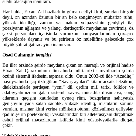
silahı olacağına inanıram.
Hər halda, Elxan Zal bəzilərinin güman etdiyi kimi, sıradan bir şair
deyil, ən azından özünün bir an belə səngiməyən mübarizə ruhu,
yüksək ideallığı, zaman və məkan yelpazəsinin genişliyi ilə,
poeziyanın ağlaşma və yalançı dərdəçərlik meydanına çevrirmiş, öz
şəxsi personaları içərisində vurnuxan həmyaşıdlarından çox-çox
yüksəklərdə dayanır və bu şeirlərin öz müəllifinə gələcəkdə çox
böyük şöhrət gətirəcəyinə inanırsan.
Əsəd Cahangir,
tənqidçi
Bu illər ərzində şeirdə meydana çıxan ən maraqlı və orijinal hadisə
Elxan Zal Qaraxanlının timsalında milli-tarixi simvolizmin şeirdə
özünü sistemli ifadəsini tapması oldu. Onun 2003-cü ildə “Azadlıq“
nəşriyyatında işıq üzü görən “Savaş ayələri“ kitabı arxaik leksikon,
dialektizmlərlə şərtləşən “yeni“ dil, qədim mif, tarix, folklor və
ədəbiyyatımızdan gələn sistemli savaş, mücadilə düşüncəsi, cəng
atlarının qaçışını xatırladan oynaq ritm, bozqırların nəhayətsiz
genişliyini yada salan sadəlik, yüksək ideallıq, misraların sonuna
vurulan, mismar kimi yerinə möhkəm oturan gözlənilməz qafiyələr,
qədim şeirin poetexnoloji vasitələrindən biri alleterasiyanı dirçəltmək
cəhdi orijinal məcazlardan istifadə kimi xüsusiyyətlərilə diqqəti
çəkir.
Taleh Şahsuvarlı,
yazıçı