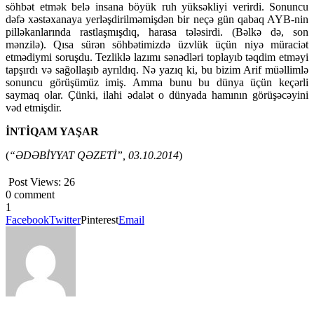
söhbət etmək belə insana böyük ruh yüksəkliyi verirdi. Sonuncu
dəfə xəstəxanaya yerləşdirilməmişdən bir neçə gün qabaq AYB-nin
pilləkanlarında rastlaşmışdıq, harasa tələsirdi. (Bəlkə də, son
mənzilə). Qısa sürən söhbətimizdə üzvlük üçün niyə müraciət
etmədiymi soruşdu. Tezliklə lazımı sənədləri toplayıb təqdim etməyi
tapşırdı və sağollaşıb ayrıldıq. Nə yazıq ki, bu bizim Arif müəllimlə
sonuncu görüşümüz imiş. Amma bunu bu dünya üçün keçərli
saymaq olar. Çünki, ilahi ədalət o dünyada hamının görüşəcəyini
vəd etmişdir.
İNTİQAM YAŞAR
(
“ƏDƏBİYYAT QƏZETİ”, 03.10.2014
)
Post Views:
26
0 comment
1
Facebook
Twitter
Pinterest
Email