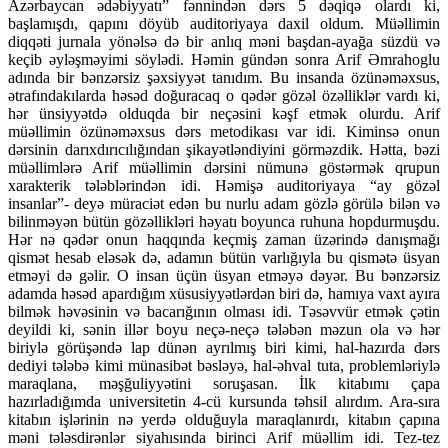
Azərbaycan ədəbiyyatı” fənnindən dərs 5 dəqiqə olardı ki,
başlamışdı, qapını döyüb auditoriyaya daxil oldum. Müəllimin
diqqəti jurnala yönəlsə də bir anlıq məni başdan-ayağa süzdü və
keçib əyləşməyimi söylədi. Həmin gündən sonra Arif Əmrahoglu
adında bir bənzərsiz şəxsiyyət tanıdım. Bu insanda özünəməxsus,
ətrafındakılarda həsəd doğuracaq o qədər gözəl özəlliklər vardı ki,
hər ünsiyyətdə olduqda bir neçəsini kəşf etmək olurdu. Arif
müəllimin özünəməxsus dərs metodikası var idi. Kiminsə onun
dərsinin darıxdırıcılığından şikayətləndiyini görməzdik. Hətta, bəzi
müəllimlərə Arif müəllimin dərsini nümunə göstərmək qrupun
xarakterik tələblərindən idi. Həmişə auditoriyaya “ay gözəl
insanlar”- deyə müraciət edən bu nurlu adam gözlə görülə bilən və
bilinməyən bütün gözəllikləri həyatı boyunca ruhuna hopdurmuşdu.
Hər nə qədər onun haqqında keçmiş zaman üzərində danışmağı
qismət hesab eləsək də, adamın bütün varlığıyla bu qismətə üsyan
etməyi də gəlir. O insan üçün üsyan etməyə dəyər. Bu bənzərsiz
adamda həsəd apardığım xüsusiyyətlərdən biri də, hamıya vaxt ayıra
bilmək həvəsinin və bacarığının olması idi. Təsəvvür etmək çətin
deyildi ki, sənin illər boyu neçə-neçə tələbən məzun ola və hər
biriylə görüşəndə lap dünən ayrılmış biri kimi, hal-hazırda dərs
dediyi tələbə kimi münasibət bəsləyə, hal-əhval tuta, problemləriylə
maraqlana, məşğuliyyətini soruşasan. İlk kitabımı çapa
hazırladığımda universitetin 4-cü kursunda təhsil alırdım. Ara-sıra
kitabın işlərinin nə yerdə olduğuyla maraqlanırdı, kitabın çapına
məni tələsdirənlər siyahısında birinci Arif müəllim idi. Tez-tez