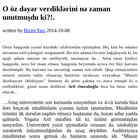
O öz dəyər verdiklərini nə zaman
unutmuşdu ki?!.
written by
Bizim Yazı
2014-10-08
Onun haqqında yuxarı kursdakı tələbələrdən eşitmişdim. Heç kim bu adamın
ünvanına tərif çələngini əsirgəməzdi. Bir növ adama elə təsir bağışlayırdı ki, bu
işıqlı adamı tanıyan da tərifləyirdi, tanımayan da… Artıq onun kimliyi
haqqında, necə bir insan olması haqqında beynimdə ayrıca bir fikir karvanı
düzülmüşdü. Bu karvana isə sarvanlığı zaman özü edirdi. Qrup nümayəndəsi
semestr ərzində tədris olunacaq fənnlərin siyahısını oxuyarkən “
Müasir
Azərbaycan Ədəbiyyatı
” fənninin də adını çəkmiş və əlavə etmişdi ki o
təriflədikləri, gözəl insan dedikləri
Arif Əmrahoğlu
bizə bu fənni tədris
edəcək…
…Artıq universitetin son kursunda oxuyurdum və 4-cü kursda bizə
dərs keçəcək müəllimlərin çoxunu üzdən tanımırdım. Müəllimlər
özlərini ilk dərsdən təqdim etməyə başlasalar da, bəzən adlar yadda
qalmırdı. Yeganə Arif müəllim idi ki, üzünü görməmişdən
tanıyırdım. Universiteti yaxsi qiymətlərlə oxusam da, tələbəliyin
xarakterik intizamsızlığından da uzaq deyildim. Auditoriyaya
müəllimdən sonra girmək də bunların sırasında idi. “Müasir