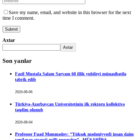
Save my name, email, and website in this browser for the next
time I comment.
Axtar
Axtar
Son yazılar
Fazil Mustafa Salam Sarvanı 60 illik yubileyi münasibətilə
təbrik edib
2026-08-06
Türkiyə-Azərbaycan Universitetinin ilk rektoru kollektivə
təqdim olunub
2026-08-04
Professor Fuad Məmmədov: “Yüksək mədəniyyətli insan daim
yenilənən strateji milli resursdur” –MÜSAHİBƏ