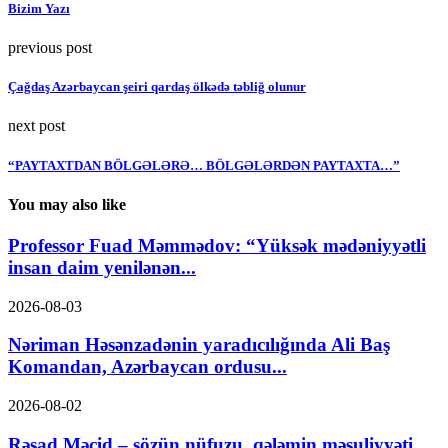
Bizim Yazı
previous post
Çağdaş Azərbaycan şeiri qardaş ölkədə təbliğ olunur
next post
“PAYTAXTDAN BÖLGƏLƏRƏ… BÖLGƏLƏRDƏN PAYTAXTA…”
You may also like
Professor Fuad Məmmədov: “Yüksək mədəniyyətli
insan daim yenilənən...
2026-08-03
Nəriman Həsənzadənin yaradıcılığında Ali Baş
Komandan, Azərbaycan ordusu...
2026-08-02
Rəşad Məcid – sözün nüfuzu, qələmin məsuliyyəti