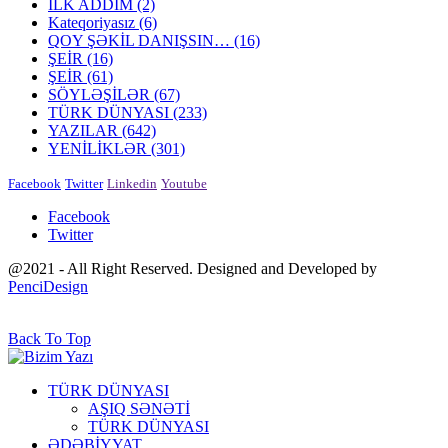
İLK ADDIM
(2)
Kateqoriyasız
(6)
QOY ŞƏKİL DANIŞSIN…
(16)
ŞEİR
(16)
ŞEİR
(61)
SÖYLƏŞİLƏR
(67)
TÜRK DÜNYASI
(233)
YAZILAR
(642)
YENİLİKLƏR
(301)
Facebook
Twitter
Linkedin
Youtube
Facebook
Twitter
@2021 - All Right Reserved. Designed and Developed by
PenciDesign
Back To Top
TÜRK DÜNYASI
AŞIQ SƏNƏTİ
TÜRK DÜNYASI
ƏDƏBİYYAT