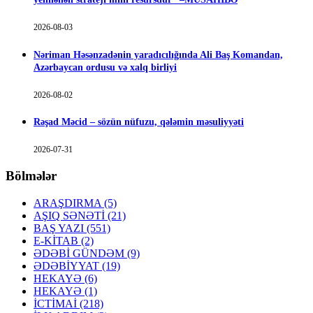
2026-08-03
Nəriman Həsənzadənin yaradıcılığında Ali Baş Komandan,
Azərbaycan ordusu və xalq birliyi
2026-08-02
Rəşad Məcid – sözün nüfuzu, qələmin məsuliyyəti
2026-07-31
Bölmələr
ARAŞDIRMA
(5)
AŞIQ SƏNƏTİ
(21)
BAŞ YAZI
(551)
E-KİTAB
(2)
ƏDƏBİ GÜNDƏM
(9)
ƏDƏBİYYAT
(19)
HEKAYƏ
(6)
HEKAYƏ
(1)
İCTİMAİ
(218)