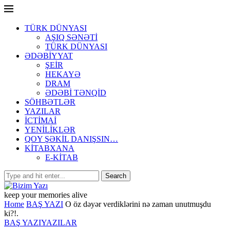
TÜRK DÜNYASI
AŞIQ SƏNƏTİ
TÜRK DÜNYASI
ƏDƏBİYYAT
ŞEİR
HEKAYƏ
DRAM
ƏDƏBİ TƏNQİD
SÖHBƏTLƏR
YAZILAR
İCTİMAİ
YENİLİKLƏR
QOY ŞƏKİL DANIŞSIN…
KİTABXANA
E-KİTAB
keep your memories alive
Home
BAŞ YAZI
O öz dəyər verdiklərini nə zaman unutmuşdu
ki?!.
BAŞ YAZI
YAZILAR