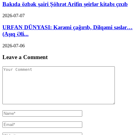
Bakıda özbək şairi Şöhrət Arifin şeirlər kitabı çıxıb
2026-07-07
URFAN DÜNYASI: Kərəmi çağırıb, Dilqəmi səslər…
(Aşıq Əli...
2026-07-06
Leave a Comment