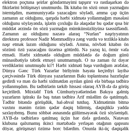
elektron poçtuna şeirlər göndərməyimi tapşırır və rastlaşarkən də
fikirlərini bölüşməyi unutmurdu. İlk kitaba ön sözü onun yazmağını
istemişdim, məmnuniyyətlə yazacağını söylədi, amma çap üçün
zamanın az olduğunu, qarşıda hərbi xidmətə yollanmağım məsələsi
olduğunu söyləyəndə, işlərin çoxluğu ilə əlaqədar bu qədər qısa bir
müddət ərzində ön sözü yazmağın mümkünsüzlüyünə təəssüfləndi.
Zamanın az olduğunu nəzərə alaraq “Nurlan” nəşriyyatının
direktoru professor Nadir Məmmədliyə zəng vurdu və tezliklə kitabı
nəşr etmək lazım olduğunu söylədi. Amma, növbəti kitabın ön
sözünü özü yazacağını üzərinə götürdü. Nə yazıq ki, ömür vəfa
etmədi. Hərbi xidmətdə olduğum müddətdə də doğum günü
münasibətiylə təbrik etməyi unutmamışdı. O nə zaman öz dəyər
verdiklərini unutmuşdu ki?! Hərbi xidməti başa vurduğum ərəfələr,
Dünya Gənc Türk Yazarlar birliyinin həyata keçirdiyi layihə
çərçivəsində Türk dünyası yazarlarının Bakı toplantısına hazırlıqlar
gedirdi və mən də hərbi xidmətdən ayrılan günü elə birbaşa tədbirə
yollanmışdım. Bu tədbirlərin tərkib hissəsi olaraq AYB-də də görüş
keçirilirdi. Müxtəlif Türk Cümhuriyyətlərindən Bakıya gəlmiş
yazarların iştirakı ilə baş tutan tədbirə Arif müəllim də qatılmışdı.
Tədbir bitəndə görüşdük, hal-əhval tutduq. Xidmətimin bitmə
vaxtını mənim özüm qədər dəqiq bilirmiş, dəqiqliklə yadda
saxlayıbmış. Bunu söhbət əsnasında gülümsəyərək özü söyləmişdi.
AYB-də tədbirlərə qatılmaq üçün hər dəfə gedəndə, Natəvan
klubuna qalxmamış ikinci mərtəbədə yerləşən otağının qapısını
döyər, görüşməyi özümə borc bilərdim. Onunla iki-üç dəqiqəlik