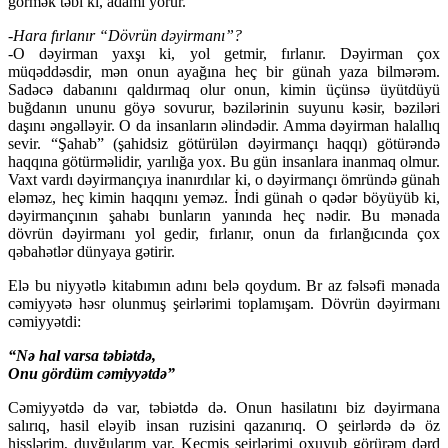
görmək təbi ki, adamı yorur.
-Hara fırlanır “Dövrün dəyirmanı”?
-O dəyirman yaxşı ki, yol getmir, fırlanır. Dəyirman çox
müqəddəsdir, mən onun ayağına heç bir günah yaza bilmərəm.
Sadəcə dabanını qaldırmaq olur onun, kimin üçünsə üyütdüyü
buğdanın ununu göyə sovurur, bəzilərinin suyunu kəsir, bəziləri
daşını əngəlləyir. O da insanların əlindədir. Amma dəyirman halallıq
sevir. “Şahab” (şahidsiz götürülən dəyirmançı haqqı) götürəndə
haqqına götürməlidir, yarılığa yox. Bu gün insanlara inanmaq olmur.
Vaxt vardı dəyirmançıya inanırdılar ki, o dəyirmançı ömründə günah
eləməz, heç kimin haqqını yeməz. İndi günah o qədər böyüyüb ki,
dəyirmançının şahabı bunların yanında heç nədir. Bu mənada
dövrün dəyirmanı yol gedir, fırlanır, onun da fırlanğıcında çox
qəbahətlər dünyaya gətirir.
Elə bu niyyətlə kitabımın adını belə qoydum. Br az fəlsəfi mənada
cəmiyyətə həsr olunmuş şeirlərimi toplamışam. Dövrün dəyirmanı
cəmiyyətdi:
“Nə hal varsa təbiətdə,
Onu gördüm cəmiyyətdə”
Cəmiyyətdə də var, təbiətdə də. Onun hasilatını biz dəyirmana
salırıq, hasil eləyib insan ruzisini qazanırıq. O şeirlərdə də öz
hisslərim, duyğularım var. Keçmiş şeirlərimi oxuyub görürəm dərd