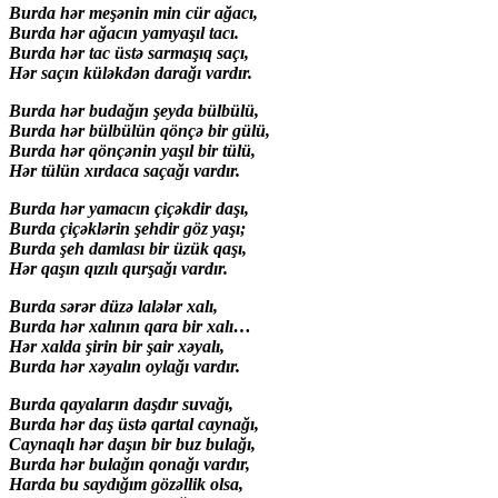
Burda hər meşənin min cür ağacı,
Burda hər ağacın yamyaşıl tacı.
Burda hər tac üstə sarmaşıq saçı,
Hər saçın küləkdən darağı vardır.
Burda hər budağın şeyda bülbülü,
Burda hər bülbülün qönçə bir gülü,
Burda hər qönçənin yaşıl bir tülü,
Hər tülün xırdaca saçağı vardır.
Burda hər yamacın çiçəkdir daşı,
Burda çiçəklərin şehdir göz yaşı;
Burda şeh damlası bir üzük qaşı,
Hər qaşın qızılı qurşağı vardır.
Burda sərər düzə lalələr xalı,
Burda hər xalının qara bir xalı…
Hər xalda şirin bir şair xəyalı,
Burda hər xəyalın oylağı vardır.
Burda qayaların daşdır suvağı,
Burda hər daş üstə qartal caynağı,
Caynaqlı hər daşın bir buz bulağı,
Burda hər bulağın qonağı vardır,
Harda bu saydığım gözəllik olsa,