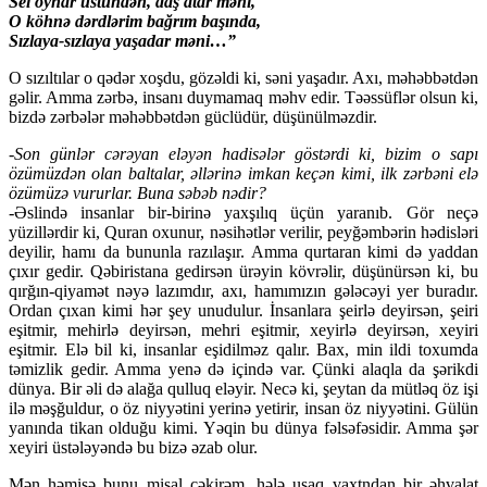
Sel oynar üstündən, daş atar məni,
O köhnə dərdlərim bağrım başında,
Sızlaya-sızlaya yaşadar məni…”
O sızıltılar o qədər xoşdu, gözəldi ki, səni yaşadır. Axı, məhəbbətdən
gəlir. Amma zərbə, insanı duymamaq məhv edir. Təəssüflər olsun ki,
bizdə zərbələr məhəbbətdən güclüdür, düşünülməzdir.
-Son günlər cərəyan eləyən hadisələr göstərdi ki, bizim o sapı
özümüzdən olan baltalar, əllərinə imkan keçən kimi, ilk zərbəni elə
özümüzə vururlar. Buna səbəb nədir?
-Əslində insanlar bir-birinə yaxşılıq üçün yaranıb. Gör neçə
yüzillərdir ki, Quran oxunur, nəsihətlər verilir, peyğəmbərin hədisləri
deyilir, hamı da bununla razılaşır. Amma qurtaran kimi də yaddan
çıxır gedir. Qəbiristana gedirsən ürəyin kövrəlir, düşünürsən ki, bu
qırğın-qiyamət nəyə lazımdır, axı, hamımızın gələcəyi yer buradır.
Ordan çıxan kimi hər şey unudulur. İnsanlara şeirlə deyirsən, şeiri
eşitmir, mehirlə deyirsən, mehri eşitmir, xeyirlə deyirsən, xeyiri
eşitmir. Elə bil ki, insanlar eşidilməz qalır. Bax, min ildi toxumda
təmizlik gedir. Amma yenə də içində var. Çünki alaqla da şərikdi
dünya. Bir əli də alağa qulluq eləyir. Necə ki, şeytan da mütləq öz işi
ilə məşğuldur, o öz niyyətini yerinə yetirir, insan öz niyyətini. Gülün
yanında tikan olduğu kimi. Yəqin bu dünya fəlsəfəsidir. Amma şər
xeyiri üstələyəndə bu bizə əzab olur.
Mən həmişə bunu misal çəkirəm, hələ uşaq vaxtndan bir əhvalat