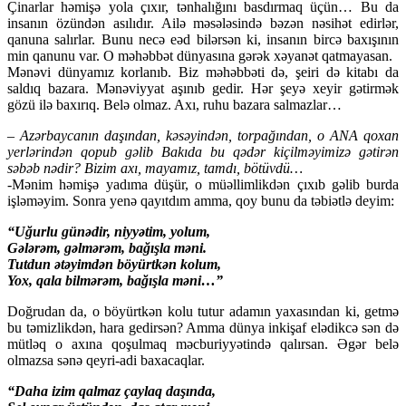
Çinarlar həmişə yola çıxır, tənhalığını basdırmaq üçün… Bu da
insanın özündən asılıdır. Ailə məsələsində bəzən nəsihət edirlər,
qanuna salırlar. Bunu necə eəd bilərsən ki, insanın bircə baxışının
min qanunu var. O məhəbbət dünyasına gərək xəyanət qatmayasan.
Mənəvi dünyamız korlanıb. Biz məhəbbəti də, şeiri də kitabı da
saldıq bazara. Mənəviyyat aşınıb gedir. Hər şeyə xeyir gətirmək
gözü ilə baxırıq. Belə olmaz. Axı, ruhu bazara salmazlar…
– Azərbaycanın daşından, kəsəyindən, torpağından, o ANA qoxan
yerlərindən qopub gəlib Bakıda bu qədər kiçilməyimizə gətirən
səbəb nədir? Bizim axı, mayamız, tamdı, bötüvdü…
-Mənim həmişə yadıma düşür, o müəllimlikdən çıxıb gəlib burda
işləməyim. Sonra yenə qayıtdım amma, qoy bunu da təbiətlə deyim:
“Uğurlu günədir, niyyətim, yolum,
Gələrəm, gəlmərəm, bağışla məni.
Tutdun ətəyimdən böyürtkən kolum,
Yox, qala bilmərəm, bağışla məni…”
Doğrudan da, o böyürtkən kolu tutur adamın yaxasından ki, getmə
bu təmizlikdən, hara gedirsən? Amma dünya inkişaf elədikcə sən də
mütləq o axına qoşulmaq məcburiyyətində qalırsan. Əgər belə
olmazsa sənə qeyri-adi baxacaqlar.
“Daha izim qalmaz çaylaq daşında,