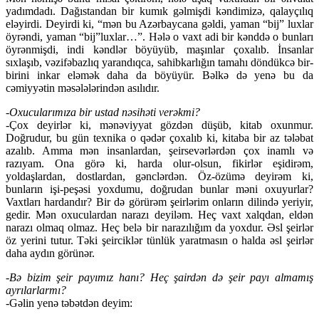
yadımdadı. Dağıstandan bir kumık gəlmişdi kəndimizə, qalayçılıq
eləyirdi. Deyirdi ki, “mən bu Azərbaycana gəldi, yaman “bij” luxlar
öyrəndi, yaman “bij”luxlar…”. Hələ o vaxt adi bir kənddə o bunları
öyrənmişdi, indi kəndlər böyüyüb, maşınlar çoxalıb. İnsanlar
sıxlaşıb, vəzifəbazlıq yarandıqca, sahibkarlığın tamahı döndükcə bir-
birini inkar eləmək daha da böyüyür. Bəlkə də yenə bu da
cəmiyyətin məsələlərindən asılıdır.
-Oxucularımıza bir ustad nəsihəti verəkmi?
-Çox deyirlər ki, mənəviyyat gözdən düşüb, kitab oxunmur.
Doğrudur, bu gün texnika o qədər çoxalıb ki, kitaba bir az tələbat
azalıb. Amma mən insanlardan, şeirsevərlərdən çox inamlı və
razıyam. Ona görə ki, harda olur-olsun, fikirlər eşidirəm,
yoldaşlardan, dostlardan, gənclərdən. Öz-özümə deyirəm ki,
bunların işi-peşəsi yoxdumu, doğrudan bunlar məni oxuyurlar?
Vaxtları hardandır? Bir də görürəm şeirlərim onların dilində yeriyir,
gedir. Mən oxuculardan narazı deyiləm. Heç vaxt xalqdan, eldən
narazı olmaq olmaz. Heç belə bir narazılığım da yoxdur. Əsl şeirlər
öz yerini tutur. Təki şeirciklər tünlük yaratmasın o halda əsl şeirlər
daha aydın görünər.
-Bə bizim şeir payımız hanı? Heç şairdən də şeir payı almamış
ayrılarlarmı?
-Gəlin yenə təbətdən deyim: