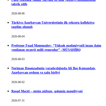
təbrik edib
2026-08-06
Türkiyə-Azərbaycan Universitetinin ilk rektoru kollektivə
təqdim olunub
2026-08-04
Professor Fuad Məmmədov: “Yüksək mədəniyyətli insan daim
yenilənən strateji milli resursdur” –MÜSAHİBƏ
2026-08-03
Nəriman Həsənzadənin yaradıcılığında Ali Baş Komandan,
Azərbaycan ordusu və xalq birliyi
2026-08-02
Rəşad Məcid – sözün nüfuzu, qələmin məsuliyyəti
2026-07-31