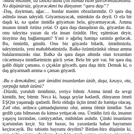
-Musa müəllim, siz təbiətə daha çox istinad edən şairlərimizdənsiniz.
Nə düşünürsüz, göyərəcəkmi bu dünyanın “qara daşı”?
-Daş, dəyirman, ağac… bunlar mənim obrazlarımdır. O qara daş
əslində insan taleyidi. Göyərməyəcək, mümkün də deyil. O elə bir
daşdı ki, nə qədər ümidlə göyərtsən belə, göyərməyəcək. Amma
insanın ümidi özünə yetər. O qara daşı danışdıran da, göyərdən də,
onu taleyinə yazan da elə insan özüdür. Heç eşitmisən deyir,
ürəyimə daş bağlamışam? Yəni o ağırlıq həmişə səninlə gedəcək.
Bu, ömürdü, gündü. Onu biz göyərdə bilərik, ümidimizdə,
taleyimizdə, yeni məhəbbətimizdə. Bəlkə özümüzünkü olmaz amma
balalarımızınkı olar. Bəlkə də qara daşın altında olan toxumları
cücərtməyə ümidlərimizin gücü yetər. Belə bir şeir var, bir qara daş
gəlib düşür çəmənə, o çiçəklər göyərib, qara daşı itirir. Demək ki, o
daş göyərmədi amma o çəmən göyərdi.
-Bu o deməkdimi, şair ümidini insanlardan üzüb, daşa, kəsəyə, ota,
yarpağa tutub üzünü?
-Düzdü, yorulub ümidimiz, yeriyə bilmir. Amma ümid də sevgi
kimidir, heç bitmir. Necə ki, başqa şeylər hədərdi, dünyanın ömrü
EŞQin yaşamağı qədərdi. Belə olduğu üçün ümid də həmişə olacaq.
Zəif olur, ardınca çatmadıqlarımız olur, amma ölmür ümidlər. Sən
gedib çata bilməsən də kimsə yetişəcək ona. Ümidin özü də, insanın
yaşayış tərzindən, cəmiyyətdən, mühitdən asılıdır. Çünki insanların
içərisindən keçir. Siz bir baxın, bu yaxınlarda bahar bayramını
keçirəcəyik. Bu təbiətin bayramı deyilmi? Birdən-birə düşünün ki,