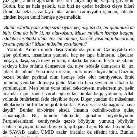
yaz gəlir, amma ağacların heç biri çiçək açmır, yarpaq göyərmir.
Görün, biz nə hala gələrik, tale bizi nə qədər bədbəxt eləyə bilər?
Ümid də beləcə, zəifləyə bilər amma cəmiyyətin içindən, təbiətin
içindən keçən ümid həmişə göyərməlidir.
-Bütün Azərbaycan xalqı sizin siyasi keçmişinizi də, bu gününüzü də
bilir. Onu da bilir ki, nə olur-olsun, Musa müəllim həmişə haqqın,
ədalətin tərəfində olub. Bu cür olmaq, bu cür yaşamağı bacarmaq
çoxmu çətindir? Musa müəllim yorulubmu?
– Yorulub. Admın ümidi daşa vurulanda yorulur. Cəmiyyətdə elə
işlər görürəm, insanların yanında heç nə tapa bilmirəm, ağaclara,
meşəyə, daşa, suya meyl edirəm, onlarla danışıram. İnsan öz sifətini
saxlaya bilsə onlarla danışarsan da, niyə təbiətlə danışasan ki, axı
təbiət dil bilmir. Yenə insan insanı, ürək ürəyi duymalıdır. Düzdür,
bəzən bunlar payimal olur, həmişə belə olur cəmiyyətdə, ümid
bölünür, yenidən dünyaya gəlir. Mən də bəzi şeylərdən əlbəttə ki,
yorulmuşam. Mən bunu yenə misal çəkəcəyəm, məhərrəm ayı gəlir,
imamlar üçün zəncir vurub ağlayırlar, bunlar haqq yolunda, Allah
yolunda ömürlərini fəda eləyiblər deyə. Digər yandan da müsəlman
ölkələrində bir-birilərini qırıb tökürlər. Bəs o yas saxlamağımız nəyə
dəydi? Bunlar bir-birinə əksdi. İnsanın özünün-özünə qulaq
asmamağıdı. Bu, ümidin ölümüdü, günahın böyüklüyüdür.
Fərqindəsinizmi, cəmiyyətdə qəzəb böyüyür, yumruq böyüyür,
silahlar böyüyür, tamah böyüyüb, qol-qanad açır. Bunlar böyüdükcə
də SAVAB azalır, ÜMİD azalır, insanlar öz sifətini itirir. Bunları