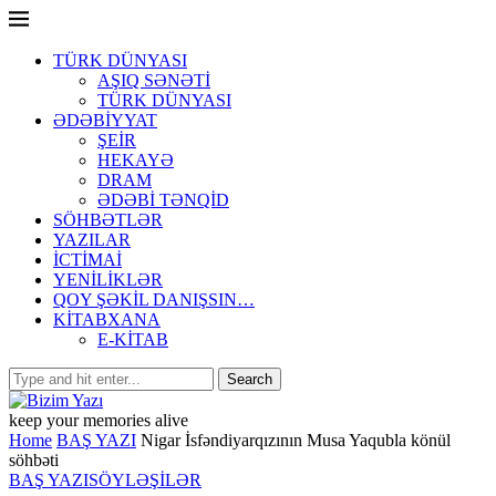
TÜRK DÜNYASI
AŞIQ SƏNƏTİ
TÜRK DÜNYASI
ƏDƏBİYYAT
ŞEİR
HEKAYƏ
DRAM
ƏDƏBİ TƏNQİD
SÖHBƏTLƏR
YAZILAR
İCTİMAİ
YENİLİKLƏR
QOY ŞƏKİL DANIŞSIN…
KİTABXANA
E-KİTAB
keep your memories alive
Home
BAŞ YAZI
Nigar İsfəndiyarqızının Musa Yaqubla könül
söhbəti
BAŞ YAZI
SÖYLƏŞİLƏR