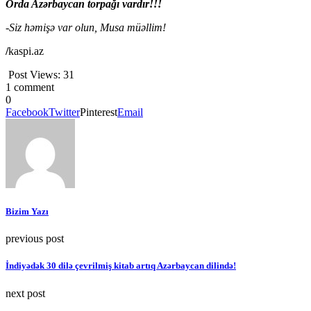
Orda Azərbaycan torpağı vardır!!!
-Siz həmişə var olun, Musa müəllim!
/
kaspi.az
Post Views:
31
1 comment
0
Facebook
Twitter
Pinterest
Email
Bizim Yazı
previous post
İndiyədək 30 dilə çevrilmiş kitab artıq Azərbaycan dilində!
next post