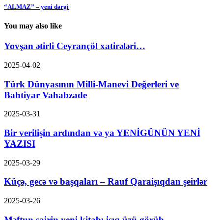
“ALMAZ” – yeni dərgi
You may also like
Yovşan ətirli Ceyrançöl xatirələri…
2025-04-02
Türk Dünyasının Milli-Manevi Değerleri ve
Bahtiyar Vahabzade
2025-03-31
Bir verilişin ardından və ya YENİGÜNÜN YENİ
YAZISI
2025-03-29
Küçə, gecə və başqaları – Rauf Qaraişıqdan şeirlər
2025-03-26
Məftun şairin yeni kitabı işıq üzü görüb