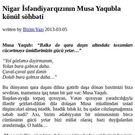
Nigar İsfəndiyarqızının Musa Yaqubla
könül söhbəti
written by
Bizim Yazı
2013-03-05
Musa Yaqub:
“Bəlkə də qara daşın altındakı toxumları
cücərtməyə ümidlərimizin gücü yetər…”
“Yol gözləmə dəyirmanım,
Yolun bura gəlməz daha.
Çuval-çuval qızıl dənin
Dolub bura gəlməz daha…”
Bu dünyanın qara daşını dilinə gətirib daşa dönən bəxtimizi bizə
sevdirən, inamımıza işıq tutan bir şair var: Musa Yaqub.
Başdan-ayağa torpaq qoxuyan, Vətən qoxuyan yaradıcılığıyla
illərdir şeirləri-dildən dilə dolaşan Musa müəllimdən ustad
düşüncələri almaq istədik. İstədik bilək ki, bu qədər cılızlaşmağımıza
səbəb nədi? Axı, bizim ədəbiyyatın bir nümunəsinin bircə
cümləsinin gücü yetər bizi millət olaraq bəzi duyğulardan
arındırmağa. O halda…