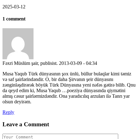
2025-03-12
1 comment
Fəxri Müslüm şair, publisist.
2013-03-09 - 04:34
Musa Yaqub Türk dünyasının şox ünlü, büllur bulaqlar kimi təmiz
və saf şairlərindəndir. O, bir daha Şirvanın şeir dünyasını
zənginləşdirərək böyük Türk Dünyasına yeni nəfəs gətirə bilib. Qnu
da qeyd edim ki, Musa Yaqub …poeziya dünyasında qiymətini
almış cəsur şairlərmizdəndir. Ona yaradıcılıq arzuları ilə Tanrı yar
olsun deyirəm.
Reply
Leave a Comment