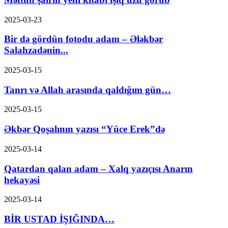
2025-03-23
Bir də gördün fotodu adam – Ələkbər
Salahzadənin...
2025-03-15
Tanrı və Allah arasında qaldığım gün…
2025-03-15
Əkbər Qoşalının yazısı “Yüce Erek”də
2025-03-14
Qatardan qalan adam – Xalq yazıçısı Anarın
hekayəsi
2025-03-14
BİR USTAD İŞIĞINDA…