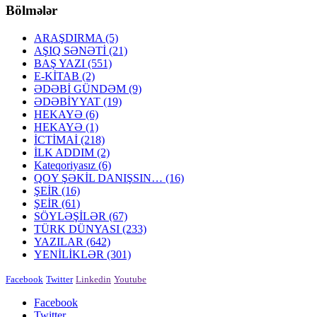
Bölmələr
ARAŞDIRMA
(5)
AŞIQ SƏNƏTİ
(21)
BAŞ YAZI
(551)
E-KİTAB
(2)
ƏDƏBİ GÜNDƏM
(9)
ƏDƏBİYYAT
(19)
HEKAYƏ
(6)
HEKAYƏ
(1)
İCTİMAİ
(218)
İLK ADDIM
(2)
Kateqoriyasız
(6)
QOY ŞƏKİL DANIŞSIN…
(16)
ŞEİR
(16)
ŞEİR
(61)
SÖYLƏŞİLƏR
(67)
TÜRK DÜNYASI
(233)
YAZILAR
(642)
YENİLİKLƏR
(301)
Facebook
Twitter
Linkedin
Youtube
Facebook
Twitter