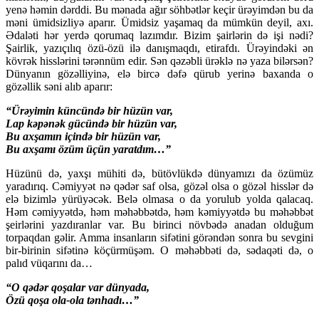
yenə həmin dərddi. Bu mənada ağır söhbətlər keçir ürəyimdən bu da
məni ümidsizliyə aparır. Ümidsiz yaşamaq da mümkün deyil, axı.
Ədaləti hər yerdə qorumaq lazımdır. Bizim şairlərin də işi nədi?
Şairlik, yazıçılıq özü-özü ilə danışmaqdı, etirafdı. Ürəyindəki ən
kövrək hisslərini tərənnüm edir. Sən qəzəbli ürəklə nə yaza bilərsən?
Dünyanın gözəlliyinə, elə bircə dəfə qürub yerinə baxanda o
gözəllik səni alıb aparır:
“Ürəyimin küncündə bir hüzün var,
Lap kəpənək gücündə bir hüzün var,
Bu axşamın içində bir hüzün var,
Bu axşamı özüm üçün yaratdım…”
Hüzünü də, yaxşı mühiti də, bütövlükdə dünyamızı da özümüz
yaradırıq. Cəmiyyət nə qədər saf olsa, gözəl olsa o gözəl hisslər də
elə bizimlə yürüyəcək. Belə olmasa o da yorulub yolda qalacaq.
Həm cəmiyyətdə, həm məhəbbətdə, həm kəmiyyətdə bu məhəbbət
şeirlərini yazdıranlar var. Bu birinci növbədə anadan olduğum
torpaqdan gəlir. Amma insanların sifətini görəndən sonra bu sevgini
bir-birinin sifətinə köçürmüşəm. O məhəbbəti də, sədaqəti də, o
palıd vüqarını da…
“O qədər qoşalar var dünyada,
Özü qoşa ola-ola tənhadı…”