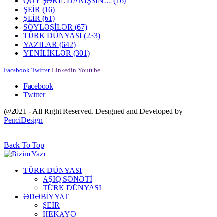
QOY ŞƏKİL DANIŞSIN…
(16)
ŞEİR
(16)
ŞEİR
(61)
SÖYLƏŞİLƏR
(67)
TÜRK DÜNYASI
(233)
YAZILAR
(642)
YENİLİKLƏR
(301)
Facebook
Twitter
Linkedin
Youtube
Facebook
Twitter
@2021 - All Right Reserved. Designed and Developed by
PenciDesign
Back To Top
TÜRK DÜNYASI
AŞIQ SƏNƏTİ
TÜRK DÜNYASI
ƏDƏBİYYAT
ŞEİR
HEKAYƏ