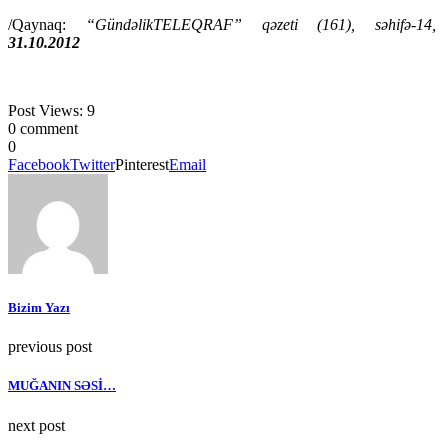
/Qaynaq:
“GündəlikTELEQRAF” qəzeti (161), səhifə-14,
31.10.2012
Post Views:
9
0 comment
0
Facebook
Twitter
Pinterest
Email
Bizim Yazı
previous post
MUĞANIN SƏSİ…
next post