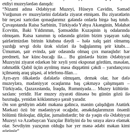
etdiyi muzeylərdən danışdı:
“Nizami adına Ədəbiyyat Muzeyi, Hüseyn Cavidin, Səməd
Vurğunun ev muzeylərini dəfələrlə ziyarət etmişəm. Bu ziyarətlərin
bir neçəsi xaricdən qonaqlarımız gələndə onlarla birgə baş tutub.
Çuvaşıstanda Raisa Sarbinin, Türkiyədə Yəhya Akənginin, Məlahət
Ecevitin, Baki Yıldırımın, Şəmsəddin Kuzəşinin iş odalarında
olmuşam. Raisa xanımın iş odasında gözüm bizim yaşayan xalq
şairlərimizdən birinin kitabına dəydi – hələ xalq şairi olmamış
yazdığı sevgi dolu ürək sözləri ilə bağışlanmış şeir kitabı…
Ümumən, şair evində, şair odasında olmaq çox maraqlıdır: hər
predmeti, hər künc-bucağı ilə… Bu günlərdə bizim Ədəbiyyat
Muzeyini ziyarət edərkən bir xeyli yeni eksponat gördüm, məsələn,
rəhmətlik Qabil üçün ayrılmış masa diqqətimi çəkdi – yarıdançoxu
içilməmiş araq şüşəsi, əl telefonu-filan…
Ayrı-ayrı ölkələrdə dəfələrlə olmuşam, demək olar, hər dəfə
muzeylərə, mədəniyyət ocaqlarına baş çəkməyə çalışmışam –
Türkiyədə, Qazaxıstanda, İraqda, Rumıniyada… Muzey kültürün
saxlanc yeridir. Hər muzey ziyarəti dünənə bu günün gözü ilə
baxmağa, yenidən köklənməyə şərait yaradır.
Ən son getdiyim ədəbi məkana gəlincə, mənim çalışdığım Atatürk
Mərkəzi özü bir mədəniyyət ocağıdır, əməkdaşlarımızın önəmli
bölümü filoloqlar, dilçilər, jurnalistlərdir; bir də yəqin elə Ədəbiyyat
Muzeyi və Azərbaycan Yazıçılar Birliyini də bu sıraya əlavə eləmək
olar. Sevdiyim yazıçının olduğu hər yer mənə ədəbi məkan kimi
görünür”.