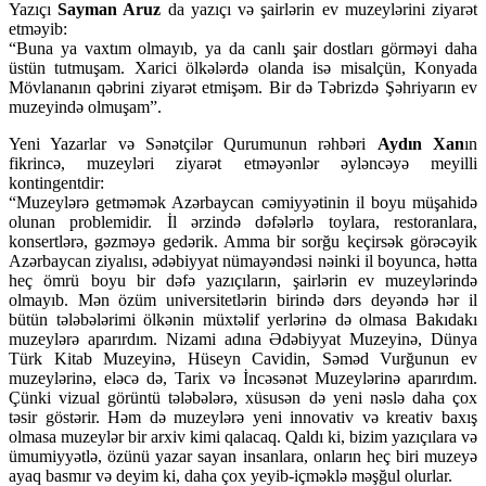
Yazıçı
Sayman Aruz
da yazıçı və şairlərin ev muzeylərini ziyarət
etməyib:
“Buna ya vaxtım olmayıb, ya da canlı şair dostları görməyi daha
üstün tutmuşam. Xarici ölkələrdə olanda isə misalçün, Konyada
Mövlananın qəbrini ziyarət etmişəm. Bir də Təbrizdə Şəhriyarın ev
muzeyində olmuşam”.
Yeni Yazarlar və Sənətçilər Qurumunun rəhbəri
Aydın Xan
ın
fikrincə, muzeyləri ziyarət etməyənlər əyləncəyə meyilli
kontingentdir:
“Muzeylərə getməmək Azərbaycan cəmiyyətinin il boyu müşahidə
olunan problemidir. İl ərzində dəfələrlə toylara, restoranlara,
konsertlərə, gəzməyə gedərik. Amma bir sorğu keçirsək görəcəyik
Azərbaycan ziyalısı, ədəbiyyat nümayəndəsi nəinki il boyunca, hətta
heç ömrü boyu bir dəfə yazıçıların, şairlərin ev muzeylərində
olmayıb. Mən özüm universitetlərin birində dərs deyəndə hər il
bütün tələbələrimi ölkənin müxtəlif yerlərinə də olmasa Bakıdakı
muzeylərə aparırdım. Nizami adına Ədəbiyyat Muzeyinə, Dünya
Türk Kitab Muzeyinə, Hüseyn Cavidin, Səməd Vurğunun ev
muzeylərinə, eləcə də, Tarix və İncəsənət Muzeylərinə aparırdım.
Çünki vizual görüntü tələbələrə, xüsusən də yeni nəslə daha çox
təsir göstərir. Həm də muzeylərə yeni innovativ və kreativ baxış
olmasa muzeylər bir arxiv kimi qalacaq. Qaldı ki, bizim yazıçılara və
ümumiyyətlə, özünü yazar sayan insanlara, onların heç biri muzeyə
ayaq basmır və deyim ki, daha çox yeyib-içməklə məşğul olurlar.