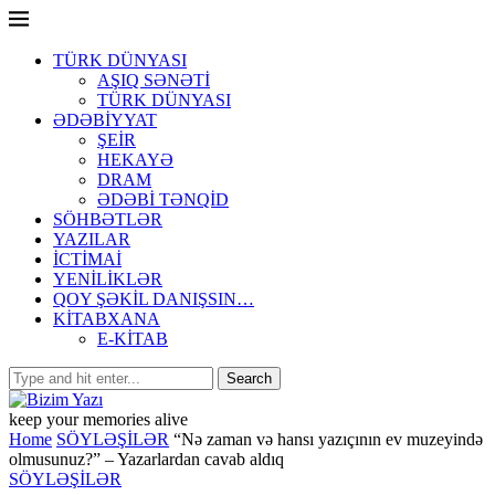
TÜRK DÜNYASI
AŞIQ SƏNƏTİ
TÜRK DÜNYASI
ƏDƏBİYYAT
ŞEİR
HEKAYƏ
DRAM
ƏDƏBİ TƏNQİD
SÖHBƏTLƏR
YAZILAR
İCTİMAİ
YENİLİKLƏR
QOY ŞƏKİL DANIŞSIN…
KİTABXANA
E-KİTAB
keep your memories alive
Home
SÖYLƏŞİLƏR
“Nə zaman və hansı yazıçının ev muzeyində
olmusunuz?” – Yazarlardan cavab aldıq
SÖYLƏŞİLƏR