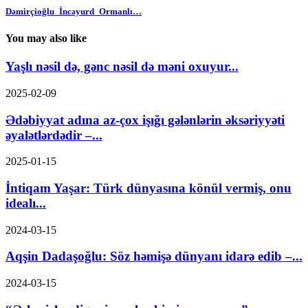
Dəmirçioğlu_İncəyurd_Ormanlı…
You may also like
Yaşlı nəsil də, gənc nəsil də məni oxuyur...
2025-02-09
Ədəbiyyat adına az-çox işığı gələnlərin əksəriyyəti
əyalətlərdədir –...
2025-01-15
İntiqam Yaşar: Türk dünyasına könül vermiş, onu
idealı...
2024-03-15
Aqşin Dadaşoğlu: Söz həmişə dünyanı idarə edib –...
2024-03-15