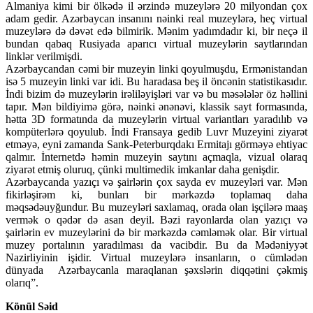
Almaniya kimi bir ölkədə il ərzində muzeylərə 20 milyondan çox
adam gedir. Azərbaycan insanını nəinki real muzeylərə, heç virtual
muzeylərə də dəvət edə bilmirik. Mənim yadımdadır ki, bir neçə il
bundan qabaq Rusiyada aparıcı virtual muzeylərin saytlarından
linklər verilmişdi.
Azərbaycandan cəmi bir muzeyin linki qoyulmuşdu, Ermənistandan
isə 5 muzeyin linki var idi. Bu haradasa beş il öncənin statistikasıdır.
İndi bizim də muzeylərin irəliləyişləri var və bu məsələlər öz həllini
tapır. Mən bildiyimə görə, nəinki ənənəvi, klassik sayt formasında,
hətta 3D formatında da muzeylərin virtual variantları yaradılıb və
kompüterlərə qoyulub. İndi Fransaya gedib Luvr Muzeyini ziyarət
etməyə, eyni zamanda Sank-Peterburqdakı Ermitajı görməyə ehtiyac
qalmır. İnternetdə həmin muzeyin saytını açmaqla, vizual olaraq
ziyarət etmiş oluruq, çünki multimedik imkanlar daha genişdir.
Azərbaycanda yazıçı və şairlərin çox sayda ev muzeyləri var. Mən
fikirləşirəm ki, bunları bir mərkəzdə toplamaq daha
məqsədəuyğundur. Bu muzeyləri saxlamaq, orada olan işçilərə maaş
vermək o qədər də asan deyil. Bəzi rayonlarda olan yazıçı və
şairlərin ev muzeylərini də bir mərkəzdə cəmləmək olar. Bir virtual
muzey portalının yaradılması da vacibdir. Bu da Mədəniyyət
Nazirliyinin işidir. Virtual muzeylərə insanların, o cümlədən
dünyada Azərbaycanla maraqlanan şəxslərin diqqətini çəkmiş
olarıq”.
Könül Səid