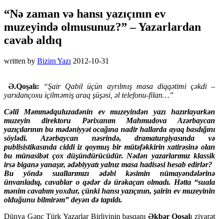
“Nə zaman və hansı yazıçının ev
muzeyində olmusunuz?” – Yazarlardan
cavab aldıq
written by
Bizim Yazı
2012-10-31
Ə.Qoşalı:
“Şair Qabil üçün ayrılmış masa diqqətimi çəkdi –
yarıdançoxu içilməmiş araq şüşəsi, əl telefonu-filan…”
Cəlil Məmmədquluzadənin ev muzeyindən yazı hazırlayarkən
muzeyin direktoru Pərixanım Mahmudova Azərbaycan
yazıçılarının bu mədəniyyət ocağına nadir hallarda ayaq basdığını
söylədi. Azərbaycan nəsrində, dramaturgiyasında və
publisistikasında ciddi iz qoymuş bir mütəfəkkirin xatirəsinə olan
bu münasibət çox düşündürücüdür. Nədən yazarlarımız klassik
irsə biganə yanaşır, ədəbiyyatı yalnız masa hadisəsi hesab edirlər?
Bu yöndə suallarımızı ədəbi kəsimin nümayəndələrinə
ünvanladıq, cavablar o qədər də ürəkaçan olmadı. Hətta “suala
mənim cavabım yoxdur, çünki hansı yazıçının, şairin ev muzeyinin
olduğunu bilmirəm” deyən də tapıldı.
Dünya Gənc Türk Yazarlar Birliyinin başqanı
Əkbər Qoşal
ı ziyarət