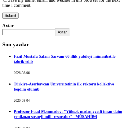
Save my name, email, and website in this browser for the next
time I comment.
Axtar
Axtar
Son yazılar
Fazil Mustafa Salam Sarvanı 60 illik yubileyi münasibətilə
təbrik edib
2026-08-06
Türkiyə-Azərbaycan Universitetinin ilk rektoru kollektivə
təqdim olunub
2026-08-04
Professor Fuad Məmmədov: “Yüksək mədəniyyətli insan daim
yenilənən strateji milli resursdur” –MÜSAHİBƏ