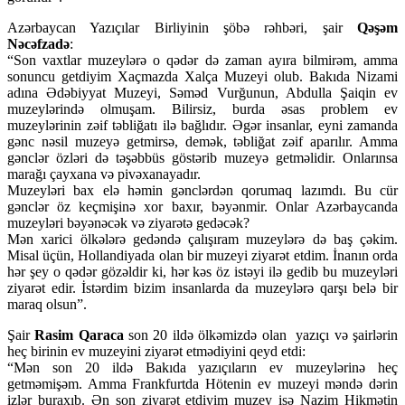
Azərbaycan Yazıçılar Birliyinin şöbə rəhbəri, şair
Qəşəm
Nəcəfzadə
:
“Son vaxtlar muzeylərə o qədər də zaman ayıra bilmirəm, amma
sonuncu getdiyim Xaçmazda Xalça Muzeyi olub. Bakıda Nizami
adına Ədəbiyyat Muzeyi, Səməd Vurğunun, Abdulla Şaiqin ev
muzeylərində olmuşam. Bilirsiz, burda əsas problem ev
muzeylərinin zəif təbliğatı ilə bağlıdır. Əgər insanlar, eyni zamanda
gənc nəsil muzeyə getmirsə, demək, təbliğat zəif aparılır. Amma
gənclər özləri də təşəbbüs göstərib muzeyə getməlidir. Onlarınsa
marağı çayxana və pivəxanayadır.
Muzeyləri bax elə həmin gənclərdən qorumaq lazımdı. Bu cür
gənclər öz keçmişinə xor baxır, bəyənmir. Onlar Azərbaycanda
muzeyləri bəyənəcək və ziyarətə gedəcək?
Mən xarici ölkələrə gedəndə çalışıram muzeylərə də baş çəkim.
Misal üçün, Hollandiyada olan bir muzeyi ziyarət etdim. İnanın orda
hər şey o qədər gözəldir ki, hər kəs öz istəyi ilə gedib bu muzeyləri
ziyarət edir. İstərdim bizim insanlarda da muzeylərə qarşı belə bir
maraq olsun”.
Şair
Rasim Qaraca
son 20 ildə ölkəmizdə olan yazıçı və şairlərin
heç birinin ev muzeyini ziyarət etmədiyini qeyd etdi:
“Mən son 20 ildə Bakıda yazıçıların ev muzeylərinə heç
getməmişəm. Amma Frankfurtda Hötenin ev muzeyi məndə dərin
izlər buraxıb. Ən son ziyarət etdiyim muzey isə Nazim Hikmətin