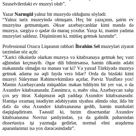
Sıraselvilerdəki ev muzeyi olub”.
Yazar
Narıngül
yalnız bir muzeydə olduğunu söylədi:
“Yalnız tarix muzeyində olmuşam. Heç bir yazıçının, şairin ev
muzeyinə getməmişəm. Əksər azərbaycanlılar kimi məndə də
muzeyə, sərgiyə o qədər də maraq yoxdur. Yaxşı ki, mənim yadıma
muzeyləri saldınız. Düşünürəm ki, mütləq getmək lazımdır”.
Professional Oxucu Liqasının rəhbəri
İbrahim Sel
muzeyləri ziyarət
tərzindən söz açdı:
“Xarici ölkələrdə olarkən muzeyə və kitabxanaya getmək heç vaxt
ağlımdan keçməyib. Əgər dili bilmirsənsə, həmin ölkənin ədəbi
məkanında olmağın nə mənası var ki? Və yaxud Türkiyədə muzeyə
getmək adama nə əqli fayda verə bilər? Orda da bizdəki kimi
muzeyi Süleyman Rəhimovkimilərə açırlar, Pərviz Yusiflərə yox!
Mənim Azərbaycanda müqəddəs məkan bildiyim bir yer var, o da
Axundov kitabxanasıdır. Zənnimcə, o, məhv olsa, Azərbaycan xalqı
çox şey itirər. Xalqımızın əqli yaddaşı Axundov kitabxanasıdır.
Həmişə oxumaq istədiyim ədəbiyyatın siyahısı əlimdə olur, ildə bir
dəfə də olsa Axundov kitabxanasına gedib, həmin mənbələri
dəqiqləşdirirəm. Təəssüf ki, bizim dissertantlar Axundov
kitabxanasına Novruz şənliyindən, ya da gəlinlik paltarından
dissertasiya işi yazmağa gedirlər, normal elmi araşdırma
aparanlarımız isə yox dərəcəsindədir”.