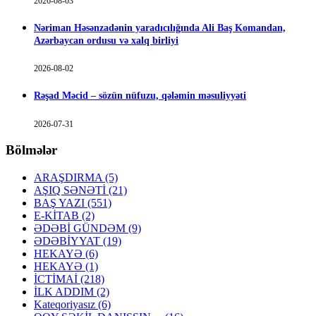
2026-08-03
Nəriman Həsənzadənin yaradıcılığında Ali Baş Komandan,
Azərbaycan ordusu və xalq birliyi
2026-08-02
Rəşad Məcid – sözün nüfuzu, qələmin məsuliyyəti
2026-07-31
Bölmələr
ARAŞDIRMA
(5)
AŞIQ SƏNƏTİ
(21)
BAŞ YAZI
(551)
E-KİTAB
(2)
ƏDƏBİ GÜNDƏM
(9)
ƏDƏBİYYAT
(19)
HEKAYƏ
(6)
HEKAYƏ
(1)
İCTİMAİ
(218)
İLK ADDIM
(2)
Kateqoriyasız
(6)