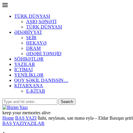
TÜRK DÜNYASI
AŞIQ SƏNƏTİ
TÜRK DÜNYASI
ƏDƏBİYYAT
ŞEİR
HEKAYƏ
DRAM
ƏDƏBİ TƏNQİD
SÖHBƏTLƏR
YAZILAR
İCTİMAİ
YENİLİKLƏR
QOY ŞƏKİL DANIŞSIN…
KİTABXANA
E-KİTAB
keep your memories alive
Home
BAŞ YAZI
İlahi, neyləsən, sən mənə eylə – Eldar Baxışın şeirl
BAŞ YAZI
YAZILAR