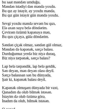
bu saat məndən umduğu,
Məndən istədiyi dən məndə yoxdu.
Bu qız ay istəyir, ay yoxdu məndə,
Bu qız gün istəyir gün məndə yoxdu.
Sevgi yoxdu məndə sevəm bu qızı,
Elə axan suyu belə döndərim.
Çevirəm özümü kəpənəyə mən,
Bu qızı çiçəyə, gülə döndərim.
Səndən çiçək olmaz, səndən gül olmaz,
Məndən də kəpənək, sərçə balası.
Durduğumuz yerdə biz niyə duraq,
Biz niyə tərpənək, sərçə balası?
Lap belə tərpəndik, lap belə getdik,
Sən deyən, mən deyən olası deyil.
Sərçə balasısan sən bu dünyada,
Şair ki, kəpənək balası deyil.
Kəpənək olmuşam dünyada bir vaxt,
Qanadım da olub bilmək istəsən.
İstəyim də olub özümə görə,
İnadım da olub, bilmək istəsən.