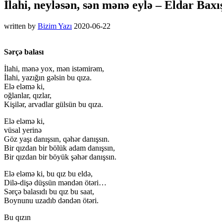
İlahi, neyləsən, sən mənə eylə – Eldar Baxış
written by
Bizim Yazı
2020-06-22
Sərçə balası
İlahi, mənə yox, mən istəmirəm,
İlahi, yazığın gəlsin bu qıza.
Elə eləmə ki,
oğlanlar, qızlar,
Kişilər, arvadlar gülsün bu qıza.
Elə eləmə ki,
vüsal yerinə
Göz yaşı danışsın, qəhər danışsın.
Bir qızdan bir bölük adam danışsın,
Bir qızdan bir böyük şəhər danışsın.
Elə eləmə ki, bu qız bu eldə,
Dilə-dişə düşsün məndən ötəri…
Sərçə balasıdı bu qız bu saat,
Boynunu uzadıb dəndən ötəri.
Bu qızın