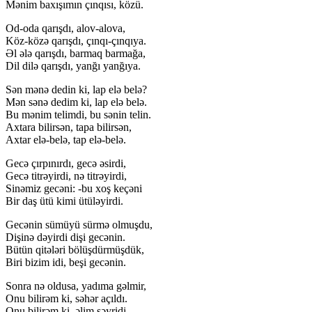
Mənim baxışımın çınqısı, közü.
Od-oda qarışdı, alov-alova,
Köz-közə qarışdı, çınqı-çınqıya.
Əl ələ qarışdı, barmaq barmağa,
Dil dilə qarışdı, yanğı yanğıya.
Sən mənə dedin ki, lap elə belə?
Mən sənə dedim ki, lap elə belə.
Bu mənim telimdi, bu sənin telin.
Axtara bilirsən, tapa bilirsən,
Axtar elə-belə, tap elə-belə.
Gecə çırpınırdı, gecə əsirdi,
Gecə titrəyirdi, nə titrəyirdi,
Sinəmiz gecəni: -bu xoş keçəni
Bir daş ütü kimi ütüləyirdi.
Gecənin sümüyü sürmə olmuşdu,
Dişinə dəyirdi dişi gecənin.
Bütün qitələri bölüşdürmüşdük,
Biri bizim idi, beşi gecənin.
Sonra nə oldusa, yadıma gəlmir,
Onu bilirəm ki, səhər açıldı.
Onu bilirəm ki, əlim səyridi,