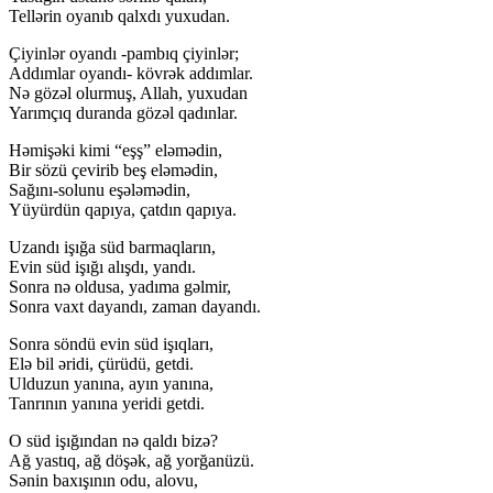
Tellərin oyanıb qalxdı yuxudan.
Çiyinlər oyandı -pambıq çiyinlər;
Addımlar oyandı- kövrək addımlar.
Nə gözəl olurmuş, Allah, yuxudan
Yarımçıq duranda gözəl qadınlar.
Həmişəki kimi “eşş” eləmədin,
Bir sözü çevirib beş eləmədin,
Sağını-solunu eşələmədin,
Yüyürdün qapıya, çatdın qapıya.
Uzandı işığa süd barmaqların,
Evin süd işığı alışdı, yandı.
Sonra nə oldusa, yadıma gəlmir,
Sonra vaxt dayandı, zaman dayandı.
Sonra söndü evin süd işıqları,
Elə bil əridi, çürüdü, getdi.
Ulduzun yanına, ayın yanına,
Tanrının yanına yeridi getdi.
O süd işığından nə qaldı bizə?
Ağ yastıq, ağ döşək, ağ yorğanüzü.
Sənin baxışının odu, alovu,