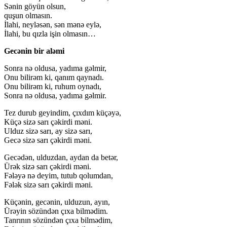
Sənin göyün olsun,
quşun olmasın.
İlahi, neyləsən, sən mənə eylə,
İlahi, bu qızla işin olmasın…
Gecənin bir aləmi
Sonra nə oldusa, yadıma gəlmir,
Onu bilirəm ki, qanım qaynadı.
Onu bilirəm ki, ruhum oynadı,
Sonra nə oldusa, yadıma gəlmir.
Tez durub geyindim, çıxdım küçəyə,
Küçə sizə sarı çəkirdi məni.
Ulduz sizə sarı, ay sizə sarı,
Gecə sizə sarı çəkirdi məni.
Gecədən, ulduzdan, aydan da betər,
Ürək sizə sarı çəkirdi məni.
Fələyə nə deyim, tutub qolumdan,
Fələk sizə sarı çəkirdi məni.
Küçənin, gecənin, ulduzun, ayın,
Ürəyin sözündən çıxa bilmədim.
Tanrının sözündən çıxa bilmədim,