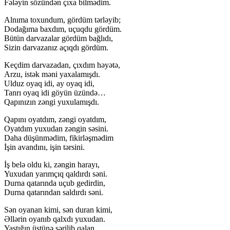
Fələyin sözündən çıxa bilmədim.
Alnıma toxundum, gördüm tərləyib;
Dodağıma baxdım, uçuqdu gördüm.
Bütün darvazalar gördüm bağlıdı,
Sizin darvazanız açıqdı gördüm.
Keçdim darvazadan, çıxdım həyətə,
Arzu, istək məni yaxalamışdı.
Ulduz oyaq idi, ay oyaq idi,
Tanrı oyaq idi göyün üzündə…
Qapınızın zəngi yuxulamışdı.
Qapını oyatdım, zəngi oyatdım,
Oyatdım yuxudan zəngin səsini.
Daha düşünmədim, fikirləşmədim
İşin avandını, işin tərsini.
İş belə oldu ki, zəngin harayı,
Yuxudan yarımçıq qaldırdı səni.
Durna qatarında uçub gedirdin,
Durna qatarından saldırdı səni.
Sən oyanan kimi, sən duran kimi,
Əllərin oyanıb qalxdı yuxudan.
Yastığın üstünə sərilib qalan,