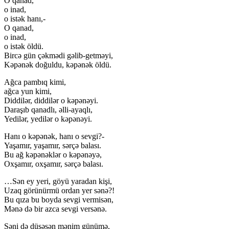
O qanad,
o inad,
o istək hanı,-
O qanad,
o inad,
o istək öldü.
Bircə gün çəkmədi gəlib-getməyi,
Kəpənək doğuldu, kəpənək öldü.
Ağca pambıq kimi,
ağca yun kimi,
Diddilər, diddilər o kəpənəyi.
Daraşıb qanadlı, əlli-ayaqlı,
Yedilər, yedilər o kəpənəyi.
Hanı o kəpənək, hanı o sevgi?-
Yaşamır, yaşamır, sərçə balası.
Bu ağ kəpənəklər o kəpənəyə,
Oxşamır, oxşamır, sərçə balası.
…Sən ey yeri, göyü yaradan kişi,
Uzaq görünürmü ordan yer sənə?!
Bu qıza bu boyda sevgi vermisən,
Mənə də bir azca sevgi versənə.
Səni də düşəsən mənim günümə,