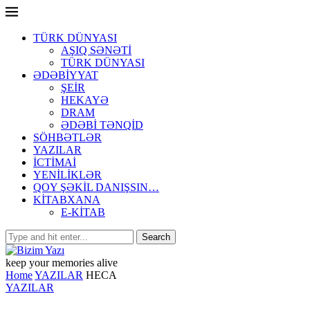
TÜRK DÜNYASI
AŞIQ SƏNƏTİ
TÜRK DÜNYASI
ƏDƏBİYYAT
ŞEİR
HEKAYƏ
DRAM
ƏDƏBİ TƏNQİD
SÖHBƏTLƏR
YAZILAR
İCTİMAİ
YENİLİKLƏR
QOY ŞƏKİL DANIŞSIN…
KİTABXANA
E-KİTAB
keep your memories alive
Home
YAZILAR
HECA
YAZILAR