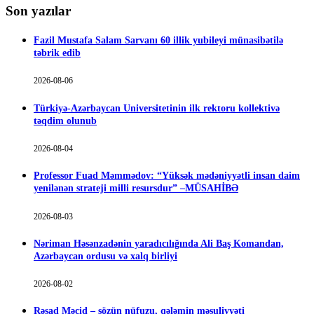
Son yazılar
Fazil Mustafa Salam Sarvanı 60 illik yubileyi münasibətilə
təbrik edib
2026-08-06
Türkiyə-Azərbaycan Universitetinin ilk rektoru kollektivə
təqdim olunub
2026-08-04
Professor Fuad Məmmədov: “Yüksək mədəniyyətli insan daim
yenilənən strateji milli resursdur” –MÜSAHİBƏ
2026-08-03
Nəriman Həsənzadənin yaradıcılığında Ali Baş Komandan,
Azərbaycan ordusu və xalq birliyi
2026-08-02
Rəşad Məcid – sözün nüfuzu, qələmin məsuliyyəti