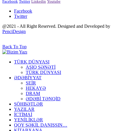
Facebook
Twitter
Linkedin
Youtube
Facebook
Twitter
@2021 - All Right Reserved. Designed and Developed by
PenciDesign
Back To Top
TÜRK DÜNYASI
AŞIQ SƏNƏTİ
TÜRK DÜNYASI
ƏDƏBİYYAT
ŞEİR
HEKAYƏ
DRAM
ƏDƏBİ TƏNQİD
SÖHBƏTLƏR
YAZILAR
İCTİMAİ
YENİLİKLƏR
QOY ŞƏKİL DANIŞSIN…
KİTABXANA