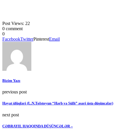
Post Views:
22
0 comment
0
Facebook
Twitter
Pinterest
Email
Bizim Yazı
previous post
Həyat üfüqləri (L.N.Tolstoyun “Hərb və Sülh” əsəri üstə düşüncələr)
next post
CƏBRAYIL HAQQINDA DÜŞÜNCƏLƏR –