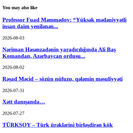
You may also like
Professor Fuad Məmmədov: “Yüksək mədəniyyətli
insan daim yenilənən...
2026-08-03
Nəriman Həsənzadənin yaradıcılığında Ali Baş
Komandan, Azərbaycan ordusu...
2026-08-02
Rəşad Məcid – sözün nüfuzu, qələmin məsuliyyəti
2026-07-31
Xətt danışanda…
2026-07-27
TÜRKSOY – Türk ürəklərini birləşdirən kök