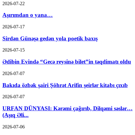
2026-07-22
Aşırımdan o yana…
2026-07-17
Sirdən Günəşə gedən yola poetik baxış
2026-07-15
Ədibin Evində “Gecə reysinə bilet”in təqdimatı oldu
2026-07-07
Bakıda özbək şairi Şöhrət Arifin şeirlər kitabı çıxıb
2026-07-07
URFAN DÜNYASI: Kərəmi çağırıb, Dilqəmi səslər…
(Aşıq Əli...
2026-07-06