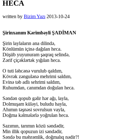
HECA
written by
Bizim Yazı
2013-10-24
Şirinxanım Kərimbəyli ŞADİMAN
Şirin laylaların ana dilində,
Könlümün içinə dağılan heca.
Düşüb yuyunuram şaqraq selində,
Zərif çiçəklərtək yığılan heca.
O tuti ləhcənə vurulub qaldım,
Kövrək zəngulənə mehrimi saldım,
Evinə təb adlı sehrimi saldım,
Ruhumdan, canımdan doğulan heca.
Səndən qopub gəlir hər ağı, layla,
Dolmuşam küləyi, buludu hayla,
Ahımın təşnəsi sovrulsun vayla,
Doğma kəlmələrlə yoğrulan heca.
Sazımın, tarımın közü səndədir,
Min illik qopuzun izi səndədir,
Səndə bu məhrəmlik, doğmalıq nədir?!