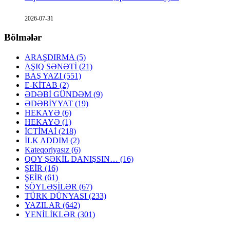
2026-07-31
Bölmələr
ARAŞDIRMA
(5)
AŞIQ SƏNƏTİ
(21)
BAŞ YAZI
(551)
E-KİTAB
(2)
ƏDƏBİ GÜNDƏM
(9)
ƏDƏBİYYAT
(19)
HEKAYƏ
(6)
HEKAYƏ
(1)
İCTİMAİ
(218)
İLK ADDIM
(2)
Kateqoriyasız
(6)
QOY ŞƏKİL DANIŞSIN…
(16)
ŞEİR
(16)
ŞEİR
(61)
SÖYLƏŞİLƏR
(67)
TÜRK DÜNYASI
(233)
YAZILAR
(642)
YENİLİKLƏR
(301)