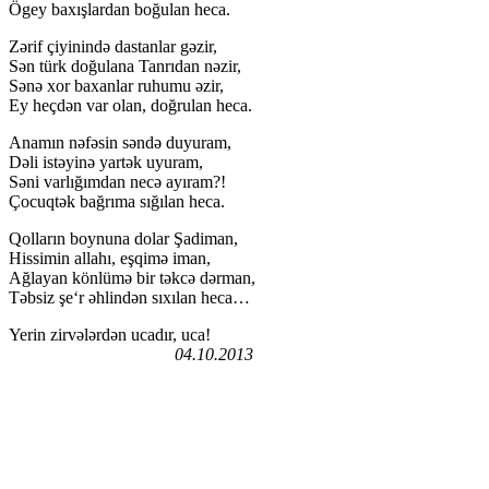
Ögey baxışlardan boğulan heca.
Zərif çiyinində dastanlar gəzir,
Sən türk doğulana Tanrıdan nəzir,
Sənə xor baxanlar ruhumu əzir,
Ey heçdən var olan, doğrulan heca.
Anamın nəfəsin səndə duyuram,
Dəli istəyinə yartək uyuram,
Səni varlığımdan necə ayıram?!
Çocuqtək bağrıma sığılan heca.
Qolların boynuna dolar Şadiman,
Hissimin allahı, eşqimə iman,
Ağlayan könlümə bir təkcə dərman,
Təbsiz şe‘r əhlindən sıxılan heca…
Yerin zirvələrdən ucadır, uca!
04.10.2013