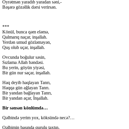
Öyrətmən yaradıb yaradan səni,-
Bəşərə gözəllik dərsi verirsən.
***
Könül, bunca qəm eləmə,
Qalmarıq naçar, inşallah.
Yerdən umud gözləməyən,
Quş olub uçar, inşallah.
Ovcunda boğulur səsin,
Sızlama Allah bəndəsi.
Bu yerin, göyün yiyəsi,
Bir gün nur saçar, inşallah.
Haq deyib haqlayan Tanrı,
Haqqa gün ağlayan Tanrı.
Bir yandan bağlayan Tanrı,
Bir yandan açar, İnşallah.
Bir sənsən könlümdə…
Qəlbində yerim yox, köksündə necə?…
Qəlbimin başında qurulu taxtın,