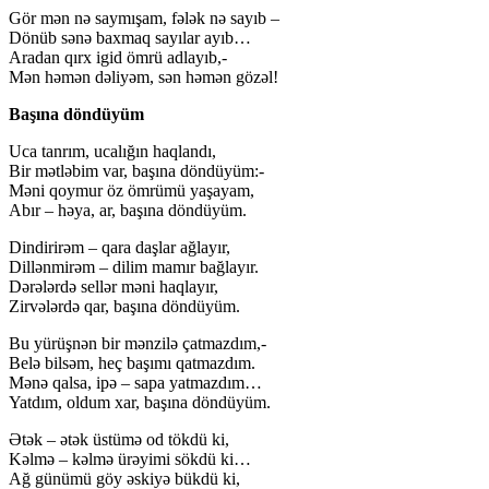
Gör mən nə saymışam, fələk nə sayıb –
Dönüb sənə baxmaq sayılar ayıb…
Aradan qırx igid ömrü adlayıb,-
Mən həmən dəliyəm, sən həmən gözəl!
Başına döndüyüm
Uca tanrım, ucalığın haqlandı,
Bir mətləbim var, başına döndüyüm:-
Məni qoymur öz ömrümü yaşayam,
Abır – həya, ar, başına döndüyüm.
Dindirirəm – qara daşlar ağlayır,
Dillənmirəm – dilim mamır bağlayır.
Dərələrdə sellər məni haqlayır,
Zirvələrdə qar, başına döndüyüm.
Bu yürüşnən bir mənzilə çatmazdım,-
Belə bilsəm, heç başımı qatmazdım.
Mənə qalsa, ipə – sapa yatmazdım…
Yatdım, oldum xar, başına döndüyüm.
Ətək – ətək üstümə od tökdü ki,
Kəlmə – kəlmə ürəyimi sökdü ki…
Ağ günümü göy əskiyə bükdü ki,