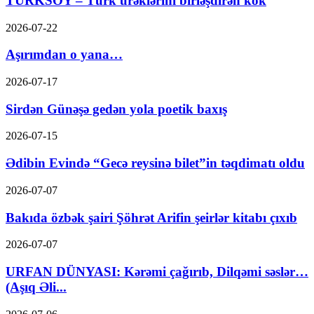
TÜRKSOY – Türk ürəklərini birləşdirən kök
2026-07-22
Aşırımdan o yana…
2026-07-17
Sirdən Günəşə gedən yola poetik baxış
2026-07-15
Ədibin Evində “Gecə reysinə bilet”in təqdimatı oldu
2026-07-07
Bakıda özbək şairi Şöhrət Arifin şeirlər kitabı çıxıb
2026-07-07
URFAN DÜNYASI: Kərəmi çağırıb, Dilqəmi səslər…
(Aşıq Əli...