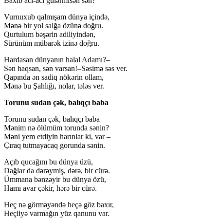
Baxıb acı-acı gülərmisən sən?
Vurnuxub qalmışam dünya içində,
Mənə bir yol salğa özünə doğru.
Qurtulum bəşərin adiliyindən,
Sürünüm mübarək izinə doğru.
Hardasan dünyanın halal Adamı?–
Sən haqsan, sən varsan!–Səsimə səs ver.
Qapında ən sadiq nökərin ollam,
Mənə bu Şahlığı, nolar, tələs ver.
Torunu sudan çək, balıqçı baba
Torunu sudan çək, balıqçı baba
Mənim nə ölümüm torunda sənin?
Məni yem etdiyin harınlar ki, var –
Çıraq tutmayacaq gorunda sənin.
Açıb qucağını bu dünya üzü,
Dağlar da dərəymiş, dərə, bir cürə.
Ümmana bənzəyir bu dünya özü,
Hamı avar çəkir, hərə bir cürə.
Heç nə görməyəndə heçə göz baxır,
Heçliyə varmağın yüz qanunu var.