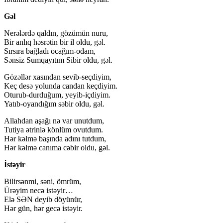
Gəl
Nerələrdə qaldın, gözümün nuru,
Bir anlıq həsrətin bir il oldu, gəl.
Sırsıra bağladı ocağım-odam,
Sənsiz Sumqayıtım Sibir oldu, gəl.
Gözəllər xasından sevib-seçdiyim,
Keç desə yolunda candan keçdiyim.
Oturub-durduğum, yeyib-içdiyim.
Yatıb-oyandığım səbir oldu, gəl.
Allahdan aşağı nə var unutdum,
Tutiya ətrinlə könlüm ovutdum.
Hər kəlmə başında adını tutdum,
Hər kəlmə canıma cəbir oldu, gəl.
İstəyir
Bilirsənmi, səni, ömrüm,
Ürəyim necə istəyir…
Elə SƏN deyib döyünür,
Hər gün, hər gecə istəyir.