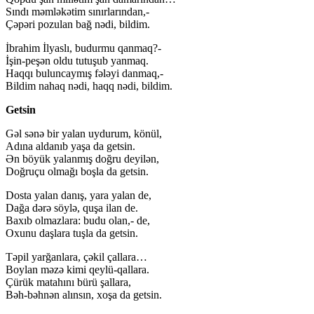
Sındı məmləkətim sınırlarından,-
Çəpəri pozulan bağ nədi, bildim.
İbrahim İlyaslı, budurmu qanmaq?-
İşin-peşən oldu tutuşub yanmaq.
Haqqı buluncaymış fələyi danmaq,-
Bildim nahaq nədi, haqq nədi, bildim.
Getsin
Gəl sənə bir yalan uydurum, könül,
Adına aldanıb yaşa da getsin.
Ən böyük yalanmış doğru deyilən,
Doğruçu olmağı boşla da getsin.
Dosta yalan danış, yara yalan de,
Dağa dərə söylə, quşa ilan de.
Baxıb olmazlara: budu olan,- de,
Oxunu daşlara tuşla da getsin.
Təpil yarğanlara, çəkil çallara…
Boylan məzə kimi qeylü-qallara.
Çürük matahını bürü şallara,
Bəh-bəhnən alınsın, xoşa da getsin.