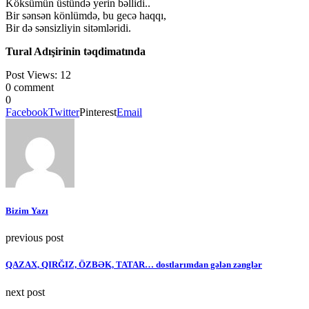
Köksümün üstündə yerin bəllidi..
Bir sənsən könlümdə, bu gecə haqqı,
Bir də sənsizliyin sitəmləridi.
Tural Adışirinin təqdimatında
Post Views:
12
0 comment
0
Facebook
Twitter
Pinterest
Email
Bizim Yazı
previous post
QAZAX, QIRĞIZ, ÖZBƏK, TATAR… dostlarımdan gələn zənglər
next post