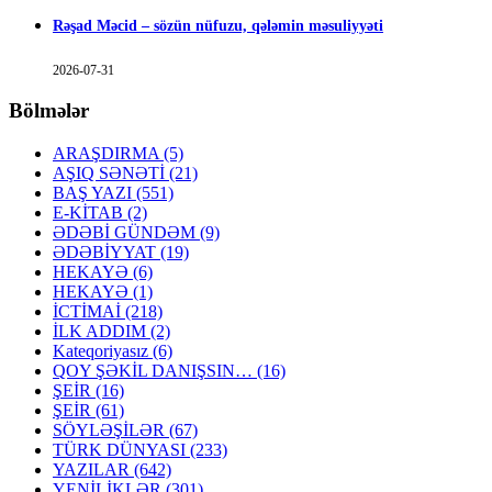
Rəşad Məcid – sözün nüfuzu, qələmin məsuliyyəti
2026-07-31
Bölmələr
ARAŞDIRMA
(5)
AŞIQ SƏNƏTİ
(21)
BAŞ YAZI
(551)
E-KİTAB
(2)
ƏDƏBİ GÜNDƏM
(9)
ƏDƏBİYYAT
(19)
HEKAYƏ
(6)
HEKAYƏ
(1)
İCTİMAİ
(218)
İLK ADDIM
(2)
Kateqoriyasız
(6)
QOY ŞƏKİL DANIŞSIN…
(16)
ŞEİR
(16)
ŞEİR
(61)
SÖYLƏŞİLƏR
(67)
TÜRK DÜNYASI
(233)
YAZILAR
(642)
YENİLİKLƏR
(301)