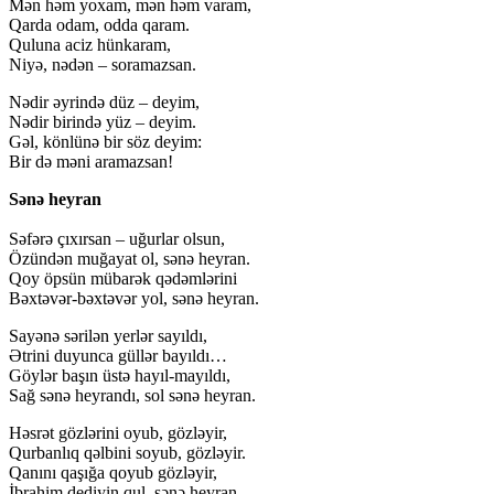
Mən həm yoxam, mən həm varam,
Qarda odam, odda qaram.
Quluna aciz hünkaram,
Niyə, nədən – soramazsan.
Nədir əyrində düz – deyim,
Nədir birində yüz – deyim.
Gəl, könlünə bir söz deyim:
Bir də məni aramazsan!
Sənə heyran
Səfərə çıxırsan – uğurlar olsun,
Özündən muğayat ol, sənə heyran.
Qoy öpsün mübarək qədəmlərini
Bəxtəvər-bəxtəvər yol, sənə heyran.
Sayənə sərilən yerlər sayıldı,
Ətrini duyunca güllər bayıldı…
Göylər başın üstə hayıl-mayıldı,
Sağ sənə heyrandı, sol sənə heyran.
Həsrət gözlərini oyub, gözləyir,
Qurbanlıq qəlbini soyub, gözləyir.
Qanını qaşığa qoyub gözləyir,
İbrahim dediyin qul, sənə heyran.