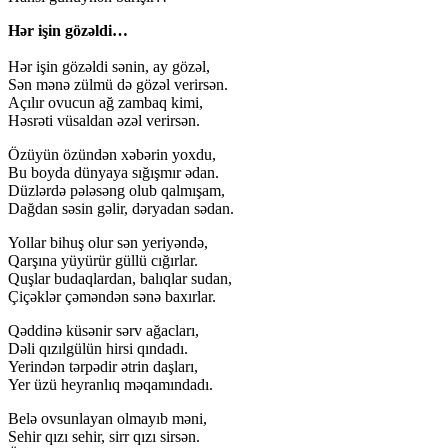
Hər işin gözəldi…
Hər işin gözəldi sənin, ay gözəl,
Sən mənə zülmü də gözəl verirsən.
Açılır ovucun ağ zambaq kimi,
Həsrəti vüsaldan əzəl verirsən.
Özüyün özündən xəbərin yoxdu,
Bu boyda dünyaya sığışmır ədan.
Düzlərdə pələsəng olub qalmışam,
Dağdan səsin gəlir, dəryadan sədan.
Yollar bihuş olur sən yeriyəndə,
Qarşına yüyürür güllü cığırlar.
Quşlar budaqlardan, balıqlar sudan,
Çiçəklər çəməndən sənə baxırlar.
Qəddinə küsənir sərv ağacları,
Dəli qızılgülün hirsi qındadı.
Yerindən tərpədir ətrin daşları,
Yer üzü heyranlıq məqamındadı.
Belə ovsunlayan olmayıb məni,
Sehir qızı sehir, sirr qızı sirsən.