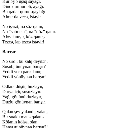
Kürləşib uşaq sayağı,
Dinc durmur əli, ayağı.
Bu qədər qoruq-qaytağı
Almır da vecə, istəyir.
Nə işarət, nə söz qanır,
Nə “səbr elə”, nə “döz” qanır.
Alov tanıyır, köz qanır,-
Tezcə, lap tezcə istəyir!
Barışır
Nə sirdi, bu xalq deyilən,
Susub, ünüynən barışır?
Yeddi yerə parçalanır,
Yeddi yönüynən barışır!
Odlara düşür, buzlayır,
Dərya içir, susuzlayır.
Yağı gönünü duzlayır,
Duzlu gönüynən barışır.
Qalan şey yalandı, yalan,
Bir sualdı mənə qalan:-
Kölənin köləsi olan
Hansı günüynən barışır?!