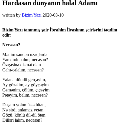
Hardasan dünyanın halal Adamı
written by
Bizim Yazı
2020-03-10
Bizim Yazı tanınmış şair İbrahim İlyaslının şeirlərini təqdim
edir:
Necəsən?
Mənim səndən uzaqlarda
Yamandı halım, necəsən?
Özgəsinə qismət olan
Cahı-cəlalım, necəsən?
Yalana döndü gerçəyim,
Ay gözəlim, ay göyçəyim.
Çəmənim, çölüm, çiçəyim,
Pətəyim, balım, necəsən?
Daşam yolun üstə bitən,
Nə sirdi anlamaz yetən.
Gözü, könlü dil-dil ötən,
Dilləri lalım, necəsən?