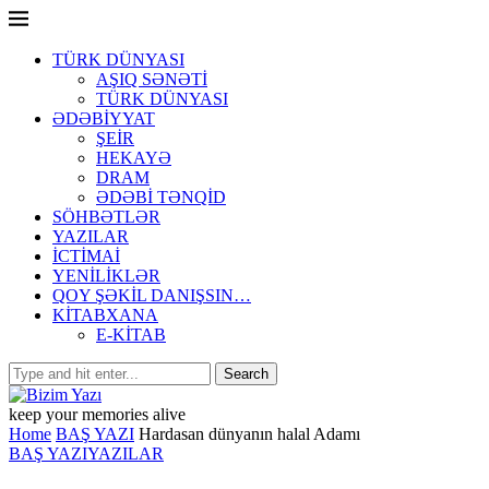
TÜRK DÜNYASI
AŞIQ SƏNƏTİ
TÜRK DÜNYASI
ƏDƏBİYYAT
ŞEİR
HEKAYƏ
DRAM
ƏDƏBİ TƏNQİD
SÖHBƏTLƏR
YAZILAR
İCTİMAİ
YENİLİKLƏR
QOY ŞƏKİL DANIŞSIN…
KİTABXANA
E-KİTAB
keep your memories alive
Home
BAŞ YAZI
Hardasan dünyanın halal Adamı
BAŞ YAZI
YAZILAR