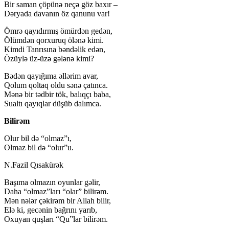
Bir saman çöpünə neçə göz baxır –
Dəryada davanın öz qanunu var!
Ömrə qayıdırmış ömürdən gedən,
Ölümdən qorxuruq ölənə kimi.
Kimdi Tanrısına bəndəlik edən,
Özüylə üz-üzə gələnə kimi?
Bədən qayığıma əllərim avar,
Qolum qoltaq oldu sənə çatınca.
Mənə bir tədbir tök, balıqçı baba,
Sualtı qayıqlar düşüb dalımca.
Bilirəm
Olur bil də “olmaz”ı,
Olmaz bil də “olur”u.
N.Fazil Qısakürək
Başıma olmazın oyunlar gəlir,
Daha “olmaz”ları “olar” bilirəm.
Mən nələr çəkirəm bir Allah bilir,
Elə ki, gecənin bağrını yarıb,
Oxuyan quşları “Qu”lar bilirəm.