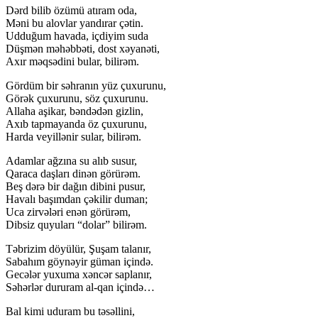
Dərd bilib özümü atıram oda,
Məni bu alovlar yandırar çətin.
Udduğum havada, içdiyim suda
Düşmən məhəbbəti, dost xəyanəti,
Axır məqsədini bular, bilirəm.
Gördüm bir səhranın yüz çuxurunu,
Görək çuxurunu, söz çuxurunu.
Allaha aşikar, bəndədən gizlin,
Axıb tapmayanda öz çuxurunu,
Harda veyillənir sular, bilirəm.
Adamlar ağzına su alıb susur,
Qaraca daşları dinən görürəm.
Beş dərə bir dağın dibini pusur,
Havalı başımdan çəkilir duman;
Uca zirvələri enən görürəm,
Dibsiz quyuları “dolar” bilirəm.
Təbrizim döyülür, Şuşam talanır,
Sabahım göynəyir güman içində.
Gecələr yuxuma xəncər saplanır,
Səhərlər dururam al-qan içində…
Bal kimi uduram bu təsəllini,