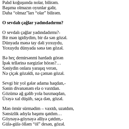
Palıd koğuşunda nolar, bilirəm.
Başıma olmazın oyunlar gəlir,
Daha “olmaz”ları “olar” bilirəm.
O sevdalı çağlar yadındadırmı?
O sevdalı çağlar yadındadırmı?-
Bir mən igidiydim, bir də sən gözəl.
Dünyada mənə tay dəli yoxuydu,
Yoxuydu dünyada sənə tən gözəl.
Bə heç demirsənmi hardadı görən
İpək tellərinə nərgizlər hörən?…
Səniydin onlara yaraşıq verən,
Nə çiçək gözəldi, nə çəmən gözəl.
Sevgi bir yol gələr adama haqdan,-
Sənin divanənəm elə o vaxtdan.
Gözümə ağ gəlib yola baxmaqdan,
Ürəyə xal düşüb, saça dən, gözəl.
Mən ömür sürmədim – vaxtdı, uzatdım,
Sənsizlik adıyla başımı qatdım…
Göynəyə-göynəyə əlliyə çatdım,-
Gülə-gülə ölləm “öl” desən, gözəl.