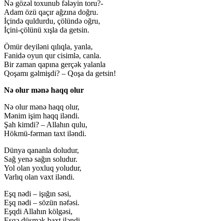
Nə gözəl toxunub fələyin toru?-
Adam özü qaçır ağzına doğru.
İçində quldurdu, çölündə oğru,
İçini-çölünü xışla da getsin.
Ömür deyiləni qılıqla, yanla,
Fanidə oyun qur cisimlə, canla.
Bir zaman qapına gerçək yalanla
Qoşamı gəlmişdi? – Qoşa da getsin!
Nə olur mənə haqq olur
Nə olur mənə haqq olur,
Mənim işim haqq iləndi.
Şah kimdi? – Allahın qulu,
Hökmü-fərman taxt iləndi.
Dünya qananla doludur,
Sağ yenə sağın soludur.
Yol olan yoxluq yoludur,
Varlıq olan vaxt iləndi.
Eşq nədi – işığın səsi,
Eşq nədi – sözün nəfəsi.
Eşqdi Allahın kölgəsi,
Eşqə düşmək baxt iləndi.