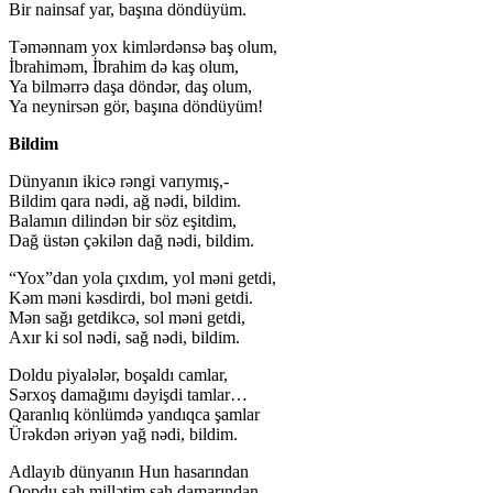
Bir nainsaf yar, başına döndüyüm.
Təmənnam yox kimlərdənsə baş olum,
İbrahiməm, İbrahim də kaş olum,
Ya bilmərrə daşa döndər, daş olum,
Ya neynirsən gör, başına döndüyüm!
Bildim
Dünyanın ikicə rəngi varıymış,-
Bildim qara nədi, ağ nədi, bildim.
Balamın dilindən bir söz eşitdim,
Dağ üstən çəkilən dağ nədi, bildim.
“Yox”dan yola çıxdım, yol məni getdi,
Kəm məni kəsdirdi, bol məni getdi.
Mən sağı getdikcə, sol məni getdi,
Axır ki sol nədi, sağ nədi, bildim.
Doldu piyalələr, boşaldı camlar,
Sərxoş damağımı dəyişdi tamlar…
Qaranlıq könlümdə yandıqca şamlar
Ürəkdən əriyən yağ nədi, bildim.
Adlayıb dünyanın Hun hasarından
Qopdu şah millətim şah damarından…