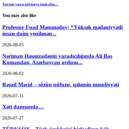
Yaxşını yaxşı görməyə istək olsa…
You may also like
Professor Fuad Məmmədov: “Yüksək mədəniyyətli
insan daim yenilənən...
2026-08-03
Nəriman Həsənzadənin yaradıcılığında Ali Baş
Komandan, Azərbaycan ordusu...
2026-08-02
Rəşad Məcid – sözün nüfuzu, qələmin məsuliyyəti
2026-07-31
Xətt danışanda…
2026-07-27