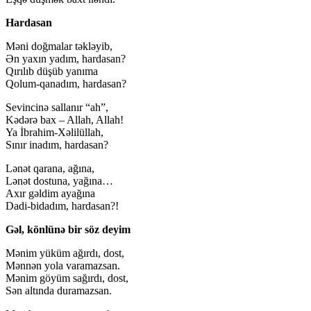
Hardasan
Məni doğmalar təkləyib,
Ən yaxın yadım, hardasan?
Qırılıb düşüb yanıma
Qolum-qanadım, hardasan?
Sevincinə sallanır “ah”,
Kədərə bax – Allah, Allah!
Ya İbrahim-Xəlilüllah,
Sınır inadım, hardasan?
Lənət qarana, ağına,
Lənət dostuna, yağına…
Axır gəldim ayağına
Dadi-bidadım, hardasan?!
Gəl, könlünə bir söz deyim
Mənim yüküm ağırdı, dost,
Mənnən yola varamazsan.
Mənim göyüm sağırdı, dost,
Sən altında duramazsan.