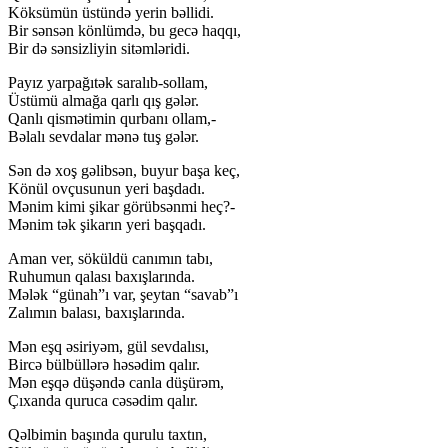
Köksümün üstündə yerin bəllidi.
Bir sənsən könlümdə, bu gecə haqqı,
Bir də sənsizliyin sitəmləridi.
Payız yarpağıtək saralıb-sollam,
Üstümü almağa qarlı qış gələr.
Qanlı qismətimin qurbanı ollam,-
Bəlalı sevdalar mənə tuş gələr.
Sən də xoş gəlibsən, buyur başa keç,
Könül ovçusunun yeri başdadı.
Mənim kimi şikar görübsənmi heç?-
Mənim tək şikarın yeri başqadı.
Aman ver, söküldü canımın tabı,
Ruhumun qalası baxışlarında.
Mələk “günah”ı var, şeytan “savab”ı
Zalımın balası, baxışlarında.
Mən eşq əsiriyəm, gül sevdalısı,
Bircə bülbüllərə həsədim qalır.
Mən eşqə düşəndə canla düşürəm,
Çıxanda quruca cəsədim qalır.
Qəlbimin başında qurulu taxtın,