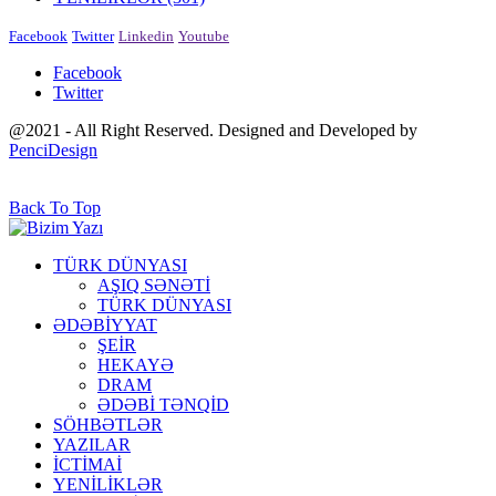
Facebook
Twitter
Linkedin
Youtube
Facebook
Twitter
@2021 - All Right Reserved. Designed and Developed by
PenciDesign
Back To Top
TÜRK DÜNYASI
AŞIQ SƏNƏTİ
TÜRK DÜNYASI
ƏDƏBİYYAT
ŞEİR
HEKAYƏ
DRAM
ƏDƏBİ TƏNQİD
SÖHBƏTLƏR
YAZILAR
İCTİMAİ
YENİLİKLƏR