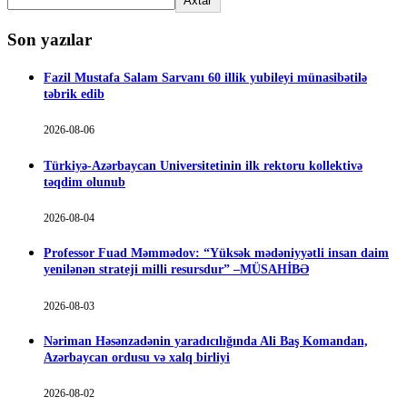
Axtar
Son yazılar
Fazil Mustafa Salam Sarvanı 60 illik yubileyi münasibətilə
təbrik edib
2026-08-06
Türkiyə-Azərbaycan Universitetinin ilk rektoru kollektivə
təqdim olunub
2026-08-04
Professor Fuad Məmmədov: “Yüksək mədəniyyətli insan daim
yenilənən strateji milli resursdur” –MÜSAHİBƏ
2026-08-03
Nəriman Həsənzadənin yaradıcılığında Ali Baş Komandan,
Azərbaycan ordusu və xalq birliyi
2026-08-02