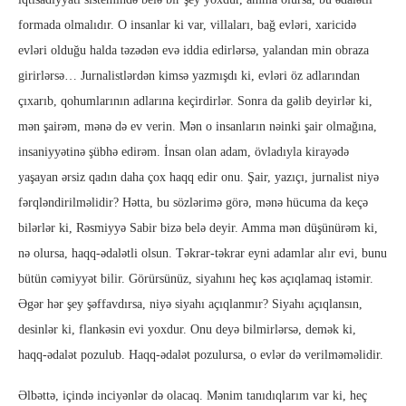
formada olmalıdır. O insanlar ki var, villaları, bağ evləri, xaricidə
evləri olduğu halda təzədən evə iddia edirlərsə, yalandan min obraza
girirlərsə… Jurnalistlərdən kimsə yazmışdı ki, evləri öz adlarından
çıxarıb, qohumlarının adlarına keçirdirlər. Sonra da gəlib deyirlər ki,
mən şairəm, mənə də ev verin. Mən o insanların nəinki şair olmağına,
insaniyyətinə şübhə edirəm. İnsan olan adam, övladıyla kirayədə
yaşayan ərsiz qadın daha çox haqq edir onu. Şair, yazıçı, jurnalist niyə
fərqləndirilməlidir? Hətta, bu sözlərimə görə, mənə hücuma da keçə
bilərlər ki, Rəsmiyyə Sabir bizə belə deyir. Amma mən düşünürəm ki,
nə olursa, haqq-ədalətli olsun. Təkrar-təkrar eyni adamlar alır evi, bunu
bütün cəmiyyət bilir. Görürsünüz, siyahını heç kəs açıqlamaq istəmir.
Əgər hər şey şəffavdırsa, niyə siyahı açıqlanmır? Siyahı açıqlansın,
desinlər ki, flankəsin evi yoxdur. Onu deyə bilmirlərsə, demək ki,
haqq-ədalət pozulub. Haqq-ədalət pozulursa, o evlər də verilməməlidir.
Əlbəttə, içində inciyənlər də olacaq. Mənim tanıdıqlarım var ki, heç