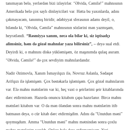
tanımayan belə, yerlərdən bizi izləyirlər. “Əlvida, Cəmilə!” mahnısının
Amerikada belə çox saylı dinləyiciləri var. Hətta bu yaxınlarda, adını
çəkməyəcəm, tanınmış biridir, ədəbiyyat sferasının adamı deyil, o,
biləndə ki, “Əlvida, Cəmilə” mahnısının sözlərini mən yazmışam,
heyrətləndi.
“Rəsmiyyə xanım, necə ola bilər ki, siz iqtisadçı
alimsiniz, həm də gözəl mahnılar yaza bilirsiniz”, –
deyə sual etdi.
Deyirdi ki, o mahnını diskə yükləmişəm, öz maşınımda qulaq asıram.
“Əlvida, Cəmilə!” də çox sevdiyim mahnılardandır.
Nadir Əzimovla, Xanım İsmayılqızı ilə, Novruz Aslanla, Sədaqət
Arifqızı ilə işləmişəm. Çox bəstəkarla işləmişəm. Çox gözəl mahnılarım
var. Elə mahnı mətnlərim var ki, heç vaxt o şeirlərimi şeir kitablarımda
dərc etdirmirəm. Hazırda onuncu kitabım çapa hazırlanır. Bircə mahnı
mətnləri kitabım var. O da mən öləndən sonra mahnı mətnlərim itib
batmasın deyə, o cür kitab dərc etdirmişdim. Adını da “Unutdun məni”
qoymuşdum. Amma “Unutdun məni” mahnı mətnindən sonra çoxlu