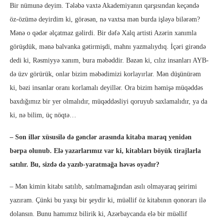
Bir nümunə deyim. Tələbə vaxtə Akademiyanın qarşısından keçəndə
öz-özümə deyirdim ki, görəsən, nə vaxtsa mən burda işləyə bilərəm?
Mənə o qədər əlçatmaz gəlirdi. Bir dəfə Xalq artisti Azərin xanımla
görüşdük, mənə balvanka gətirmişdi, mahnı yazmalıydıq. İçəri girəndə
dedi ki, Rəsmiyyə xanım, bura məbəddir. Bəzən ki, cılız insanları AYB-
də üzv görürük, onlar bizim məbədimizi korlayırlar. Mən düşünürəm
ki, bəzi insanlar oranı korlamalı deyillər. Ora bizim həmişə müqəddəs
baxdığımız bir yer olmalıdır, müqəddəsliyi qoruyub saxlamalıdır, ya da
ki, nə bilim, üç nöqtə…
– Son illər xüsusilə də gənclər arasında kitaba maraq yenidən
bərpa olunub. Elə yazarlarımız var ki, kitabları böyük tirajlarla
satılır. Bu, sizdə də yazıb-yaratmağa həvəs oyadır?
– Mən kimin kitabı satılıb, satılmamağından asılı olmayaraq şeirimi
yazıram. Çünki bu yaxşı bir şeydir ki, müəllif öz kitabının qonorarı ilə
dolansın. Bunu hamımız bilirik ki, Azərbaycanda elə bir müəllif