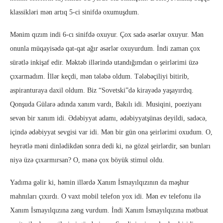
klassikləri mən artıq 5-ci sinifdə oxumuşdum.
Mənim qızım indi 6-cı sinifdə oxuyur. Çox sadə əsərlər oxuyur. Mən
onunla müqayisədə qat-qat ağır əsərlər oxuyurdum. İndi zaman çox
sürətlə inkişaf edir. Məktəb illərində utandığımdan o şeirlərimi üzə
çıxarmadım. İllər keçdi, mən tələbə oldum. Tələbəçiliyi bitirib,
aspiranturaya daxil oldum. Biz “Sovetski”də kirayədə yaşayırdıq.
Qonşuda Gülarə adında xanım vardı, Bakılı idi. Musiqini, poeziyanı
sevən bir xanım idi. Ədəbiyyat adamı, ədəbiyyatşünas deyildi, sadəcə,
içində ədəbiyyat sevgisi var idi. Mən bir gün ona şeirlərimi oxudum. O,
heyrətlə məni dinlədikdən sonra dedi ki, nə gözəl şeirlərdir, sən bunları
niyə üzə çıxarmırsan? O, mənə çox böyük stimul oldu.
Yadıma gəlir ki, həmin illərdə Xanım İsmayılqızının da məşhur
mahnıları çıxırdı. O vaxt mobil telefon yox idi. Mən ev telefonu ilə
Xanım İsmayılqızına zəng vurdum. İndi Xanım İsmayılqızına mətbuat