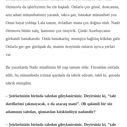
Əzimovla da işbirliyimiz bu cür başladı. Onlarla çox gözəl, dostcasına,
əziz adam münasibətimiz yarandı, təkcə şair, bəstəkar münasibəti yox.
Onun həyat yoldaşı Lalə xanım, övladları mənə çox doğma olub. Nadir
Əzimovu bütün xalq, hamımız çox istəyirik. Çünki Azərbaycanın
görkəmli bəstəkarıdır. Onda bəstəkarlıq, musiqiyə bağlılıq kökdən gəlir.
Onlarla gec-gec görüşsək də, mənim ürəyimdə onların ayrıca yerləri
var.
Bu yaxınlarda Nadir müəllimin 60 yaşı tamam oldu. Fürsətdən istifadə
edib, bu münasibətlə ictimai qaydada da təbrik edirəm, təbii ki, şəxsidə
təbrik etmişdim.
– Şeirlərinizin birində taledən gileylənirsiniz. Deyirsiniz ki, “tale
dərdlərimi çəkməyəcək, o da atacaq məni”. Əli qələmli bir söz
adamının taledən, qismətdən küskünlüyü nədəndir?
– Şeirlərinizin birində taledən gileylənirsiniz. Deyirsiniz ki, “tale