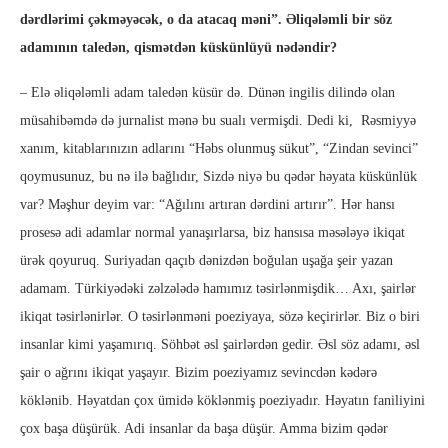
dərdlərimi çəkməyəcək, o da atacaq məni”. Əliqələmli bir söz
adamının taledən, qismətdən küskünlüyü nədəndir?
– Elə əliqələmli adam taledən küsür də. Dünən ingilis dilində olan
müsahibəmdə də jurnalist mənə bu sualı vermişdi. Dedi ki, Rəsmiyyə
xanım, kitablarınızın adlarını “Həbs olunmuş sükut”, “Zindan sevinci”
qoymusunuz, bu nə ilə bağlıdır, Sizdə niyə bu qədər həyata küskünlük
var? Məşhur deyim var: “Ağılını artıran dərdini artırır”. Hər hansı
prosesə adi adamlar normal yanaşırlarsa, biz hansısa məsələyə ikiqat
ürək qoyuruq. Suriyadan qaçıb dənizdən boğulan uşağa şeir yazan
adamam. Türkiyədəki zəlzələdə hamımız təsirlənmişdik… Axı, şairlər
ikiqat təsirlənirlər. O təsirlənməni poeziyaya, sözə keçirirlər. Biz o biri
insanlar kimi yaşamırıq. Söhbət əsl şairlərdən gedir. Əsl söz adamı, əsl
şair o ağrını ikiqat yaşayır. Bizim poeziyamız sevincdən kədərə
köklənib. Həyatdan çox ümidə köklənmiş poeziyadır. Həyatın faniliyini
çox başa düşürük. Adi insanlar da başa düşür. Amma bizim qədər