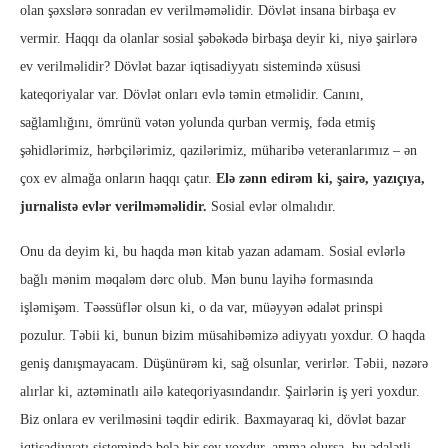
olan şəxslərə sonradan ev verilməməlidir. Dövlət insana birbaşa ev
vermir. Haqqı da olanlar sosial şəbəkədə birbaşa deyir ki, niyə şairlərə
ev verilməlidir? Dövlət bazar iqtisadiyyatı sistemində xüsusi
kateqoriyalar var. Dövlət onları evlə təmin etməlidir. Canını,
sağlamlığını, ömrünü vətən yolunda qurban vermiş, fəda etmiş
şəhidlərimiz, hərbçilərimiz, qazilərimiz, müharibə veteranlarımız – ən
çox ev almağa onların haqqı çatır.
Elə zənn edirəm ki, şairə, yazıçıya,
jurnalistə evlər verilməməlidir.
Sosial evlər olmalıdır.
Onu da deyim ki, bu haqda mən kitab yazan adamam. Sosial evlərlə
bağlı mənim məqaləm dərc olub. Mən bunu layihə formasında
işləmişəm. Təəssüflər olsun ki, o da var, müəyyən ədalət prinspi
pozulur. Təbii ki, bunun bizim müsahibəmizə adiyyatı yoxdur. O haqda
geniş danışmayacam. Düşünürəm ki, sağ olsunlar, verirlər. Təbii, nəzərə
alırlar ki, aztəminatlı ailə kateqoriyasındandır. Şairlərin iş yeri yoxdur.
Biz onlara ev verilməsini təqdir edirik. Baxmayaraq ki, dövlət bazar
iqtisadiyyatı sistemində belə bir şey yoxdur, amma olursa, bu ədalətli