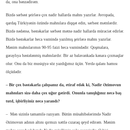
da, ona bənzədirəm.
Bizdə sərbəst şeirlərə çox nadir hallarda mahnı yazırlar. Avropada,
qardaş Türkiyənin özündə mahnılara diqqət edin, sərbəst mətnlərdir.
Bizdə nədənsə, bəstəkarlar sərbəst mətnə nadir hallarda müraciət edirlər.
Bizdə bəstəkarlar heca vəznində yazılmış şeirlərə mahnı yazırlar.
Mənim mahnılarımın 90-95 faizi heca vəznindədir. Qoşmalara,
gəraylıya bəstələnmiş mahnılardır. Bir az balavankada kənara çıxmaqlar
olur. Onu da biz musiqiyə söz yazdığımız üçün. Yerdə qalanı hamısı
ölçüdədir.
– Bir çox bəstəkarla çalışsanız da, etiraf edək ki, Nadir Əzimovun
mahnıları sizə daha çox uğur gətirdi. Onunla tanışlığınız necə baş
tutd, işbirliyiniz necə yarandı?
– Mən sizinlə tamamilə razıyam. Bütün müsahibələrimdə Nadir
Əzimovun adının altını qırmızı xəttlə cızaraq qeyd edirəm. Mənim