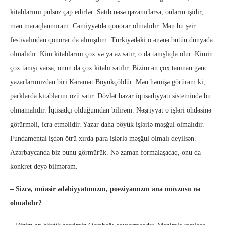
kitablarımı pulsuz çap edirlər. Satıb nəsə qazanırlarsa, onların işidir,
mən maraqlanmıram. Cəmiyyətdə qonorar olmalıdır. Mən bu şeir
festivalından qonorar da almışdım. Türkiyədəki o ənənə bütün dünyada
olmalıdır. Kim kitablarını çox və ya az satır, o da tanışlıqla olur. Kimin
çox tanışı varsa, onun da çox kitabı satılır. Bizim ən çox tanınan gənc
yazarlarımızdan biri Kəramət Böyükçöldür. Mən həmişə görürəm ki,
parklarda kitablarını özü satır. Dövlət bazar iqtisadiyyatı sistemində bu
olmamalıdır. İqtisadçı olduğumdan bilirəm. Nəşriyyat o işləri öhdəsinə
götürməli, icra etməlidir. Yazar daha böyük işlərlə məşğul olmalıdır.
Fundamental işdən ötrü xırda-para işlərlə məşğul olmalı deyilsən.
Azərbaycanda biz bunu görmürük. Nə zaman formalaşacaq, onu da
konkret deyə bilmərəm.
– Sizcə, müasir ədəbiyyatımızın, poeziyamızın ana mövzusu nə
olmalıdır?