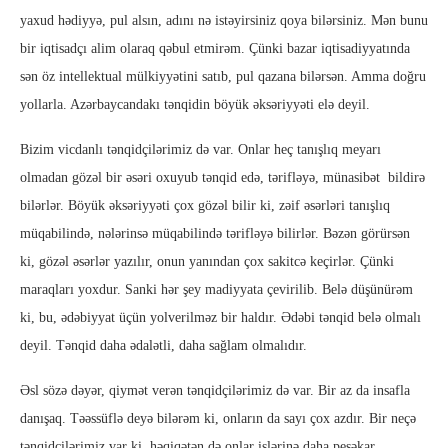
yaxud hədiyyə, pul alsın, adını nə istəyirsiniz qoya bilərsiniz. Mən bunu
bir iqtisadçı alim olaraq qəbul etmirəm. Çünki bazar iqtisadiyyatında
sən öz intellektual mülkiyyətini satıb, pul qazana bilərsən. Amma doğru
yollarla. Azərbaycandakı tənqidin böyük əksəriyyəti elə deyil.
Bizim vicdanlı tənqidçilərimiz də var. Onlar heç tanışlıq meyarı
olmadan gözəl bir əsəri oxuyub tənqid edə, tərifləyə, münasibət bildirə
bilərlər. Böyük əksəriyyəti çox gözəl bilir ki, zəif əsərləri tanışlıq
müqabilində, nələrinsə müqabilində tərifləyə bilirlər. Bəzən görürsən
ki, gözəl əsərlər yazılır, onun yanından çox sakitcə keçirlər. Çünki
maraqları yoxdur. Sanki hər şey madiyyata çevirilib. Belə düşünürəm
ki, bu, ədəbiyyat üçün yolverilməz bir haldır. Ədəbi tənqid belə olmalı
deyil. Tənqid daha ədalətli, daha sağlam olmalıdır.
Əsl sözə dəyər, qiymət verən tənqidçilərimiz də var. Bir az da insafla
danışaq. Təəssüflə deyə bilərəm ki, onların da sayı çox azdır. Bir neçə
tənqidçilərimiz var ki, həqiqətən də onlar işlərinə daha peşəkar