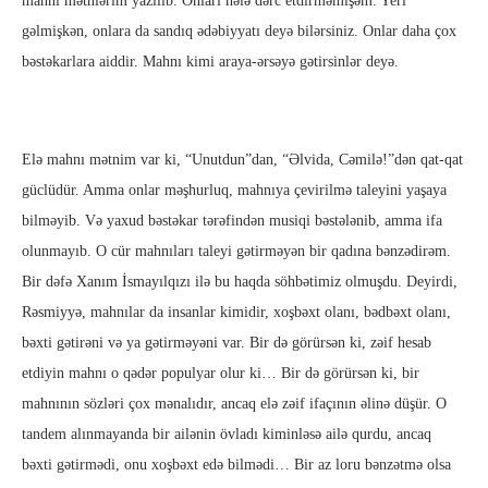
mahnı mətnlərim yazılıb. Onları hələ dərc etdirməmişəm. Yeri
gəlmişkən, onlara da sandıq ədəbiyyatı deyə bilərsiniz. Onlar daha çox
bəstəkarlara aiddir. Mahnı kimi araya-ərsəyə gətirsinlər deyə.
Elə mahnı mətnim var ki, “Unutdun”dan, “Əlvida, Cəmilə!”dən qat-qat
güclüdür. Amma onlar məşhurluq, mahnıya çevirilmə taleyini yaşaya
bilməyib. Və yaxud bəstəkar tərəfindən musiqi bəstələnib, amma ifa
olunmayıb. O cür mahnıları taleyi gətirməyən bir qadına bənzədirəm.
Bir dəfə Xanım İsmayılqızı ilə bu haqda söhbətimiz olmuşdu. Deyirdi,
Rəsmiyyə, mahnılar da insanlar kimidir, xoşbəxt olanı, bədbəxt olanı,
bəxti gətirəni və ya gətirməyəni var. Bir də görürsən ki, zəif hesab
etdiyin mahnı o qədər populyar olur ki… Bir də görürsən ki, bir
mahnının sözləri çox mənalıdır, ancaq elə zəif ifaçının əlinə düşür. O
tandem alınmayanda bir ailənin övladı kiminləsə ailə qurdu, ancaq
bəxti gətirmədi, onu xoşbəxt edə bilmədi… Bir az loru bənzətmə olsa