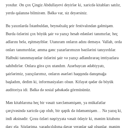
yoxdur. Ən çox Çingiz Abdullayevi deyirlər ki, xaricdə kitabları satılır,
yerdə qalanınə bilmirəm. Bəlkə var, siz deyərsiniz.
Bu yaxınlarda İstanbuldan, beynəlxalq şeir festivalından gəlmişəm.
Burda özlərini çox böyük şair və yazıçı hesab edənləri tanımırlar, heç
adlarını belə, eşitməyiblər. Utanıram onların adını deməyə. Vallah, orda
onları tanımırdılar, amma gənc yazarlarımızın bəzilərini tanıyırdılar.
Halbuki tanınmayanlar özlərini şair və yazıçı adlandıraraq imtiyazlara
sahibdirlər. Onlara görə çox utandım. Azərbaycan ədəbiyyatı,
şairlərimiz, yazıçılarımız, onların əsərləri haqqında danışmağa
başladım, dedim ki, informasiyaları olsun. Kifayət qədər də böyük
auditoriya idi. Bəlkə də sosial şəbəkədə görmüsünüz.
Mən kitablarıma heç bir vəsait xərcləməmişəm, ya mükafatlar
çərçivəsində xaricdə çap olub, bir qəpik də ödəməmişəm… Nə yazıq ki,
indi əksinədir. Çoxu özləri nəşriyyata vəsait ödəyir ki, mənim kitabımı
dərc elə. Sözlərimə, yaradıcılığıma dəyər verənlər sağ olsunlar, mənim