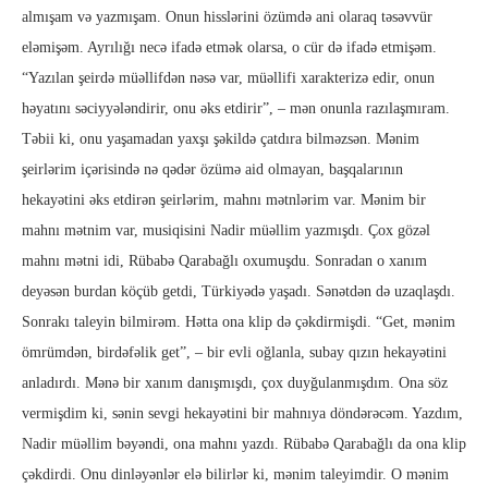
almışam və yazmışam. Onun hisslərini özümdə ani olaraq təsəvvür
eləmişəm. Ayrılığı necə ifadə etmək olarsa, o cür də ifadə etmişəm.
“Yazılan şeirdə müəllifdən nəsə var, müəllifi xarakterizə edir, onun
həyatını səciyyələndirir, onu əks etdirir”, – mən onunla razılaşmıram.
Təbii ki, onu yaşamadan yaxşı şəkildə çatdıra bilməzsən. Mənim
şeirlərim içərisində nə qədər özümə aid olmayan, başqalarının
hekayətini əks etdirən şeirlərim, mahnı mətnlərim var. Mənim bir
mahnı mətnim var, musiqisini Nadir müəllim yazmışdı. Çox gözəl
mahnı mətni idi, Rübabə Qarabağlı oxumuşdu. Sonradan o xanım
deyəsən burdan köçüb getdi, Türkiyədə yaşadı. Sənətdən də uzaqlaşdı.
Sonrakı taleyin bilmirəm. Hətta ona klip də çəkdirmişdi. “Get, mənim
ömrümdən, birdəfəlik get”, – bir evli oğlanla, subay qızın hekayətini
anladırdı. Mənə bir xanım danışmışdı, çox duyğulanmışdım. Ona söz
vermişdim ki, sənin sevgi hekayətini bir mahnıya döndərəcəm. Yazdım,
Nadir müəllim bəyəndi, ona mahnı yazdı. Rübabə Qarabağlı da ona klip
çəkdirdi. Onu dinləyənlər elə bilirlər ki, mənim taleyimdir. O mənim