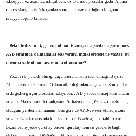
ədəbiyyatı öz axarında inkişaf edir, öz axarında proseslər gedir. Amma
o prosesləri, inkişafı keçəndən sonra nə dərəcədə doğru olduğunu
müəyyənləşdirə bilirsən.
– Belə bir deyim ki, general olmaq istəməyən əsgərdən əsgər olmaz.
AYB ətrafında qalmaqallar baş verdiyi indiki ərəfədə nə vaxtsa, bu
quruma sədr olmaq arzusunda olmusunuz?
– Yox, AYB-yə sədr olmağı düşünmürəm.
Kim sədr olmağı istəyirsə,
Allah arzusuna çatdırsın. Qalmaqallar doğrudan da çoxdur. Son günlər
orda gedən gərgin prosesləri izləyirəm. AYB-yə sədr olmaq kimi arzum
yoxdur. Mən şairəm, iqtisadçıyam, öz həyatımdan, öz həyat tərzimdən,
olduğum yerdən məmnunam. Ona görə də AYB-yə sədr olmaq arzum
yoxdur. Gənclər arasında kim sədr olmaq istəyirsə, mən təbii baxıram.
Bizim cəmiyyətdə qurultay öncəsi, qurultay sonrası gənclərlə bağlı
diskussiyalar getdi. Düşünürəm ki, hər bir insanın ürəyində arzusu var,