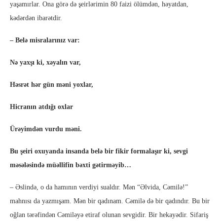
yaşamırlar. Ona görə də şeirlərimin 80 faizi ölümdən, həyatdan,
kədərdən ibarətdir.
– Belə misralarınız var:
Nə yaxşı ki, xəyalın var,
Həsrət hər gün məni yoxlar,
Hicranın atdığı oxlar
Ürəyimdən vurdu məni.
Bu şeiri oxuyanda insanda belə bir fikir formalaşır ki, sevgi
məsələsində müəllifin bəxti gətirməyib…
– Əslində, o da hamının verdiyi sualdır. Mən “Əlvida, Cəmilə!”
mahnısı da yazmışam. Mən bir qadınam. Cəmilə də bir qadındır. Bu bir
oğlan tərəfindən Cəmiləyə etiraf olunan sevgidir. Bir hekayədir. Sifariş