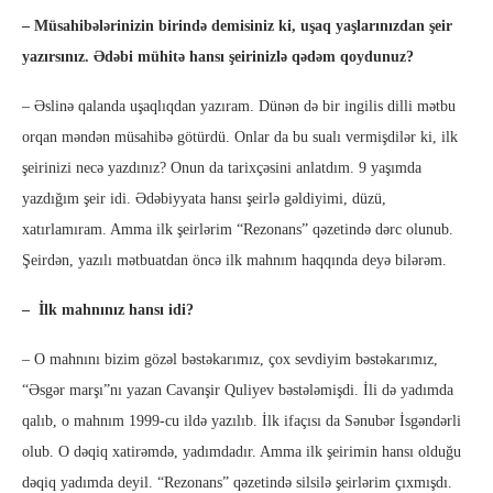
– Müsahibələrinizin birində demisiniz ki, uşaq yaşlarınızdan şeir
yazırsınız. Ədəbi mühitə hansı şeirinizlə qədəm qoydunuz?
– Əslinə qalanda uşaqlıqdan yazıram. Dünən də bir ingilis dilli mətbu
orqan məndən müsahibə götürdü. Onlar da bu sualı vermişdilər ki, ilk
şeirinizi necə yazdınız? Onun da tarixçəsini anlatdım. 9 yaşımda
yazdığım şeir idi. Ədəbiyyata hansı şeirlə gəldiyimi, düzü,
xatırlamıram. Amma ilk şeirlərim “Rezonans” qəzetində dərc olunub.
Şeirdən, yazılı mətbuatdan öncə ilk mahnım haqqında deyə bilərəm.
– İlk mahnınız hansı idi?
– O mahnını bizim gözəl bəstəkarımız, çox sevdiyim bəstəkarımız,
“Əsgər marşı”nı yazan Cavanşir Quliyev bəstələmişdi. İli də yadımda
qalıb, o mahnım 1999-cu ildə yazılıb. İlk ifaçısı da Sənubər İsgəndərli
olub. O dəqiq xatirəmdə, yadımdadır. Amma ilk şeirimin hansı olduğu
dəqiq yadımda deyil. “Rezonans” qəzetində silsilə şeirlərim çıxmışdı.