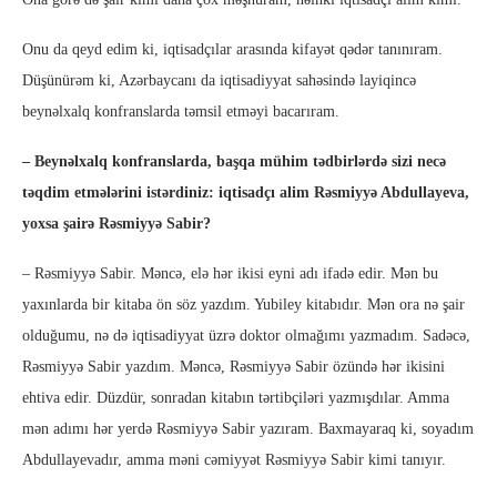
Onu da qeyd edim ki, iqtisadçılar arasında kifayət qədər tanınıram.
Düşünürəm ki, Azərbaycanı da iqtisadiyyat sahəsində layiqincə
beynəlxalq konfranslarda təmsil etməyi bacarıram.
– Beynəlxalq konfranslarda, başqa mühim tədbirlərdə sizi necə
təqdim etmələrini istərdiniz: iqtisadçı alim Rəsmiyyə Abdullayeva,
yoxsa şairə Rəsmiyyə Sabir?
– Rəsmiyyə Sabir. Məncə, elə hər ikisi eyni adı ifadə edir. Mən bu
yaxınlarda bir kitaba ön söz yazdım. Yubiley kitabıdır. Mən ora nə şair
olduğumu, nə də iqtisadiyyat üzrə doktor olmağımı yazmadım. Sadəcə,
Rəsmiyyə Sabir yazdım. Məncə, Rəsmiyyə Sabir özündə hər ikisini
ehtiva edir. Düzdür, sonradan kitabın tərtibçiləri yazmışdılar. Amma
mən adımı hər yerdə Rəsmiyyə Sabir yazıram. Baxmayaraq ki, soyadım
Abdullayevadır, amma məni cəmiyyət Rəsmiyyə Sabir kimi tanıyır.