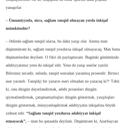
yanaşırlar.
– Ümumiyyətlə, sizcə, sağlam tənqid olmayan yerdə inkişaf
mümkündür?
– Əslində sağlam tənqid olarsa, bu daha yaxşı olar. Amma mən
düşünmürəm ki, sağlam tənqid yoxdursa inkişaf olmayacaq. Mən bunu
düşünənlərdən deyiləm. O fikri də paylaşmıram. Bugünki günümüzdə
ədəbiyyatımız yenə də inkişaf edir. Yenə də yaxşı əsərlər yazılır.
Bilirsiniz necədir, əslində, tənqid sonradan yaranmış prosesdir. Birinci
əsər yaranıb. Tənqidçi bir yazarın əsəri olmadan nə yazacaq ki?! Təbii
ki, onu düzgün dəyərləndirmək, ədəbi prosesləri düzgün
qiymətləndirmək, çatışmamazlıqları düzgün göstərmək, yaxşılıqları
düzgün göstərmək, müəyyənləşdirmək ədəbiyyatın inkişafına böyük
xidmət edir.
“Sağlam tənqid yoxdursa ədəbiyyat inkişaf
etməyəcək”,
– mən bu qənaətdə deyiləm. Düşünürəm ki, Azərbaycan