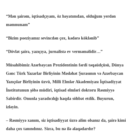
“Mən şairəm, iqtisadçıyam, öz həyatımdan, olduğum yerdən
məmnunam”
“Bizim poeziyamız sevincdən çox, kədərə köklənib”
“Dövlət şairə, yazıçıya, jurnalistə ev verməməlidir…”
Müsahibimiz Azərbaycan Prezidentinin fərdi təqaüdçüsü, Dünya
Gənc Türk Yazarlar Birliyinin Məsləhət Şurasının və Azərbaycan
Yazıçılar Birliyinin üzvü, Milli Elmlər Akademiyası İqtisadiyyat
İnstitutunun şöbə müdiri, iqtisad elmləri doktoru Rəsmiyyə
Sabirdir. Onunla yaradıcılığı haqda söhbət etdik. Buyurun,
izləyin.
– Rəsmiyyə xanım, siz iqtisadiyyat üzrə alim olsanız da, şairə kimi
daha çox tanındınız. Sizcə, bu nə ilə əlaqədardır?