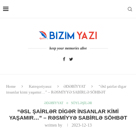
keep your memories alive
Home
Kateqoriyasız
ƏDƏBİYYAT
“Əsl şairlər digər
insanlar kimi yaşamır…” – RƏSMİYYƏ SABİRLƏ SÖHBƏT
ƏDƏBİYYAT
SÖYLƏŞİLƏR
“ƏSL ŞAIRLƏR DIGƏR INSANLAR KIMI
YAŞAMIR…” – RƏSMİYYƏ SABİRLƏ SÖHBƏT
written by
2023-12-13