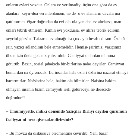
onların evləri yoxdur. Onlara ev verilmədiyi üçün ona görə də ev
alanlara xeyir-dua verənlərdənəm, nə də o ev alanların davalarına
qatılmıram. Əgər doğrudan da evi ola-ola yenidən ev alırlarsa, mən
onları təbrik etmirəm. Kimin evi yoxdursa, ev alırsa təbrik edirəm,
xeyrini görsün. Təkrarən ev almağı isə çox ayıb hesab edirəm. Özünü
şair, yazıçı adlandıran belə etməməlidir. Həmişə şairimiz, yazıçımız
ölkəmizin öndə gedən ziyalısı olub. Cəmiyyət onlardan nümunə
götürüb. Baxın, sosial şəbəkədə bir-birlərinə nələr deyirlər. Cəmiyyət
bunlardan nə öyrənəcək. Bu insanlar hələ özləri özlərinə nəzarət etməyi
bacarmırlar. Nəfslərinə belə, hakim ola bilmirlər. Nəfsinə hakim
olmayan insanın bizim cəmiyyəti irəli götürəcəyi nə dərəcədə
doğrudur?!
– Ümumiyyətlə, indiki dönəmdə Yazıçılar Birliyi deyilən qurumun
fəaliyyətini necə qiymətləndirirsiniz?
– Bu mövzu da diskussiya pridmentinə çevirilib. Yəni bazar