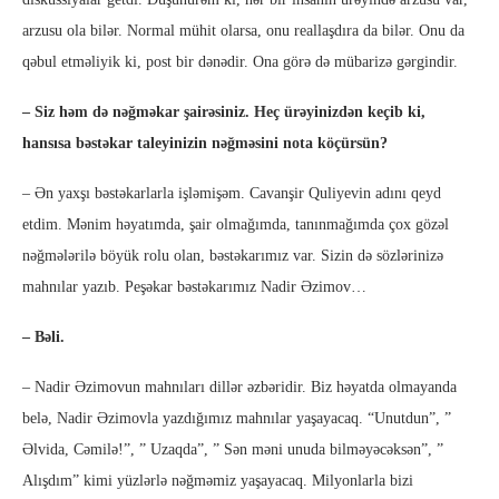
arzusu ola bilər. Normal mühit olarsa, onu reallaşdıra da bilər. Onu da
qəbul etməliyik ki, post bir dənədir. Ona görə də mübarizə gərgindir.
– Siz həm də nəğməkar şairəsiniz. Heç ürəyinizdən keçib ki,
hansısa bəstəkar taleyinizin nəğməsini nota köçürsün?
– Ən yaxşı bəstəkarlarla işləmişəm. Cavanşir Quliyevin adını qeyd
etdim. Mənim həyatımda, şair olmağımda, tanınmağımda çox gözəl
nəğmələrilə böyük rolu olan, bəstəkarımız var. Sizin də sözlərinizə
mahnılar yazıb. Peşəkar bəstəkarımız Nadir Əzimov…
– Bəli.
– Nadir Əzimovun mahnıları dillər əzbəridir. Biz həyatda olmayanda
belə, Nadir Əzimovla yazdığımız mahnılar yaşayacaq. “Unutdun”, ”
Əlvida, Cəmilə!”, ” Uzaqda”, ” Sən məni unuda bilməyəcəksən”, ”
Alışdım” kimi yüzlərlə nəğməmiz yaşayacaq. Milyonlarla bizi