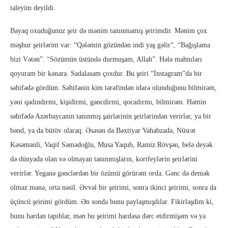
taleyim deyildi.
Bayaq oxuduğunuz şeir də mənim tanınmamış şeirimdir. Mənim çox
məşhur şeirlərim var: “Qələmin gözündən indi yaş gəlir”, “Bağışlama
bizi Vətən”. “Sözümün üstündə durmuşam, Allah”. Hələ mahnıları
qoyuram bir kənara. Sadalasam çoxdur. Bu şeiri “İnstagram”da bir
səhifədə gördüm. Səhifənin kim tərəfindən idarə olunduğunu bilmirəm,
yəni qadındırmı, kişidirmi, gəncdirmi, qocadırmı, bilmirəm. Həmin
səhifədə Azərbaycanın tanınmış şairlərinin şeirlərindən verirlər, ya bir
bənd, ya da bütöv olaraq. Əsasən də Bəxtiyar Vahabzadə, Nüsrət
Kəsəmənli, Vaqif Səmədoğlu, Musa Yaqub, Ramiz Rövşən, belə deyək
də dünyada olan və olmayan tanınmışların, korifeylərin şeirlərini
verirlər. Yeganə gənclərdən bir özümü görürəm orda. Gənc də demək
olmaz mənə, orta nəsil. Əvvəl bir şeirimi, sonra ikinci şeirimi, sonra da
üçüncü şeirimi gördüm. Ən sonda bunu paylaşmışdılar. Fikirləşdim ki,
bunu hardan tapıblar, mən bu şeirimi hardasa dərc etdirmişəm və ya