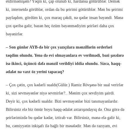
etdirməmişəm? Yəqin ki, çap olunub ki, hardansa götürüblər. Demək
ki, internetdə görüblər, ordan da bu şeirimi götürüblər. Mən bu şeirimi
paylaşdım, gördüm ki, çox maraq çəkdi, nə qədər insan bəyəndi. Mənə
çox qəribə gəlir, bəzən heç özüm bəyənmədiyim şeirləri daha çox
bəyənirlər.
– Son günlər AYB-də bir çox yazıçılara mənzillərin orderləri
təqdim olundu. Yenə də evi olmayanlara ev verilmədi, bəzi şəxslərə
isə ikinci, üçüncü dəfə mənzil verildiyi iddia olundu. Sizcə, haqq-
ədalət nə vaxt öz yerini tapacaq?
– Çox çətin, çox kədərli sualdı(Gülür.) Ramiz Rövşənə bir sual verirlər
ki, sizi sevməyənlər niyə sevmirlər?.. Mənim çox sevdiyim şairdi.
Deyir ki, çox kədərli sualdır. Bizi sevməyənlər bizi tanımayanlardır.
Bilirsiniz elə biz ömür boyu haqq-ədalət axtarışındayıq də. Ona görə də
şeirlərimizdə bu qədər kədər, iztirab var. Bilirsiniz, mənə elə gəlir ki,
bu, cəmiyyətin inkişafı ilə bağlı bir məsələdir. Mən də razıyam, evi