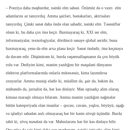
– Poeziya daha məşhurdur, nəinki elm sahəsi. Özümüz də o vaxtı elm
adamlarını az tanıyırdıq. Amma şairləri, bəstəkarları, aktrisaları
tanıyırdıq. Çünki sənət daha öndə olan sahədir, nəinki elm. Təəssüflər
olsun ki, bu daha çox önə keçir. Baxmayaraq ki, XXI əsr elm,
informasiyalar, texnologiyalar, dördüncü sənaye qlobal əsridir, buna
baxmayaraq, yenə də elm arxa plana keçir. Sənət öndədir, önə keçməyə
də davam edir. Düşünürəm ki, burda rəqəmsallaşmanın da çox böyük
rolu var. Dediyim kimi, mənim yazdığım bir məqaləni dünyanın
elektron platformalarında onlarla mütəxəssis, kimə lazımdırsa
oxuyurlar. Amma musiqi elədir ki, müəllim də, şair də, həkim də,
mühəndis də, jurnalist də, hər kəs dinləyir. Mən iqtisadçı alim olaraq
kiməsə maraqlı olmaya bilərəm. Amma mənim yazdığım nəğmələr
bütün kateqoriyada olan insanlar – qocası, cavanı, yaşlısı, böyüyü, uşağı
və işlədiyi sahədən asılı olmayaraq hər bir kəsin zövqü üçündür. Burda
təbii ki, zövq məsələsi də var. Mahnılarımı hər bir kəs dinləyə bilir.
Ona görə də şair kimi daha çox məşhuram, nəinki iqtisadçı alim kimi.