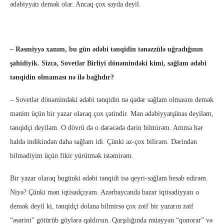
ədəbiyyatı demək olar. Ancaq çox sayda deyil.
– Rəsmiyyə xanım, bu gün ədəbi tənqidin tənəzzülə uğradığının
şahidiyik. Sizcə, Sovetlər Birliyi dönəmindəki kimi, sağlam ədəbi
tənqidin olmaması nə ilə bağlıdır?
– Sovetlər dönəmindəki ədəbi tənqidin nə qədər sağlam olmasını demək
mənim üçün bir yazar olaraq çox çətindir. Mən ədəbiyyatşünas deyiləm,
tənqidçi deyiləm. O dövrü də o dərəcədə dərin bilmirəm. Amma hər
halda indikindən daha sağlam idi. Çünki az-çox bilirəm. Dərindən
bilmədiyim üçün fikir yürütmək istəmirəm.
Bir yazar olaraq bugünki ədəbi tənqidi isə qeyri-sağlam hesab edirəm.
Niyə? Çünki mən iqtisadçıyam. Azərbaycanda bazar iqtisadiyyatı o
demək deyil ki, tənqidçi dolana bilmirsə çox zəif bir yazarın zəif
“əsərini” götürüb göylərə qaldırsın. Qarşılığında müəyyən “qonorar” və