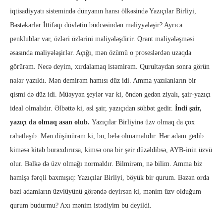
iqtisadiyyatı sistemində dünyanın hansı ölkəsində Yazıçılar Birliyi,
Bəstəkarlar İttifaqı dövlətin büdcəsindən maliyyələşir? Ayrıca
penklublar var, özləri özlərini maliyələşdirir. Qrant maliyələşməsi
əsasında maliyələşirlər. Açığı, mən özümü o proseslərdən uzaqda
görürəm. Necə deyim, xırdalamaq istəmirəm. Qurultaydan sonra görün
nələr yazıldı. Mən demirəm hamısı düz idi. Amma yazılanların bir
qismi də düz idi. Müəyyən şeylər var ki, öndən gedən ziyalı, şair-yazıçı
ideal olmalıdır. Əlbəttə ki, əsl şair, yazıçıdan söhbət gedir.
İndi şair,
yazıçı da olmaq asan olub.
Yazıçılar Birliyinə üzv olmaq da çox
rahatlaşıb. Mən düşünürəm ki, bu, belə olmamalıdır. Hər adam gedib
kiməsə kitab buraxdırırsa, kimsə ona bir şeir düzəldibsə, AYB-inin üzvü
olur. Bəlkə də üzv olmağı normaldır. Bilmirəm, nə bilim. Amma biz
həmişə fərqli baxmışıq: Yazıçılar Birliyi, böyük bir qurum. Bəzən orda
bəzi adamların üzvlüyünü görəndə deyirsən ki, mənim üzv olduğum
qurum budurmu? Axı mənim istədiyim bu deyildi.