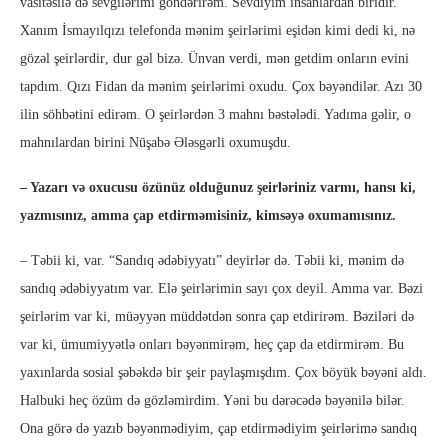
vasitəsilə də sevgilərimi göndərirəm. Sevdiyim insanlardan biridir.
Xanım İsmayılqızı telefonda mənim şeirlərimi eşidən kimi dedi ki, nə
gözəl şeirlərdir
,
dur gəl bizə. Ünvan verdi, mən getdim onların evini
tapdım. Qızı Fidan da mənim şeirlərimi oxudu. Çox bəyəndilər. Azı 30
ilin söhbətini edirəm. O şeirlərdən 3 mahnı bəstələdi. Yadıma gəlir, o
mahnılardan birini Nüşabə Ələsgərli oxumuşdu.
– Yazarı və oxucusu özünüz olduğunuz şeirləriniz varmı, hansı ki,
yazmısınız, amma çap etdirməmisiniz, kimsəyə oxumamısınız.
– Təbii ki, var. “Sandıq ədəbiyyatı” deyirlər də. Təbii ki, mənim də
sandıq ədəbiyyatım var. Elə şeirlərimin sayı çox deyil. Amma var. Bəzi
şeirlərim var ki, müəyyən müddətdən sonra çap etdirirəm. Bəziləri də
var ki, ümumiyyətlə onları bəyənmirəm, heç çap da etdirmirəm. Bu
yaxınlarda sosial şəbəkdə bir şeir paylaşmışdım. Çox böyük bəyəni aldı.
Halbuki heç özüm də gözləmirdim. Yəni bu dərəcədə bəyənilə bilər.
Ona görə də yazıb bəyənmədiyim, çap etdirmədiyim şeirlərimə sandıq