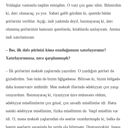
Yoldaşlar vasitəsilə təqdim etmişdim. O vaxt çox gənc idim. Bilmirdim
ki, dərc olunacaq, ya yox. Səhəri gəlib gördüm ki, qəzetdə bütün
şeirlərimi veriblər. Açığı, indi yadımda deyil, baxmayaraq ki, dərc
olunmuş şeirlərimin hamısını qəzetlərdə, kitablarda saxlayıram. Amma
indi xatırlamıram.
– Bəs, ilk dəfə şeirinizi kimə oxuduğunuzu xatırlayırsınız?
Xatırlayırsınızsa, necə qarşılanmışdı?
– İlk şeirlərimi məktəb yaşlarında yazırdım. O yazdığım şeirləri də
gizlədirdim. Sən özün də bizim bğlgədənsə. Bilirsən ki, bizim bölgədə
daha konservativ mühitdir. Mən məktəb illərində ədəbiyyatı çox yaxşı
oxuyurdum. Baxmayaraq ki, riyaziyyat üzrə mütəxəsis oldum,
ədəbiyyat müəllimlərim çox gözəl, çox savadlı müəllimlər idi. Hətta
nəinki ədəbiyyat müəllimim, fizika müəllimim də. Vaqif müəllim var
idi. O, mənə məktəb yaşlarından elə əsərlər oxutdurmuşdu ki, bəlkə də
həmin əsərlərin sayəsində bu yerdə ola bilmişəm. Dostoyevskini, başqa