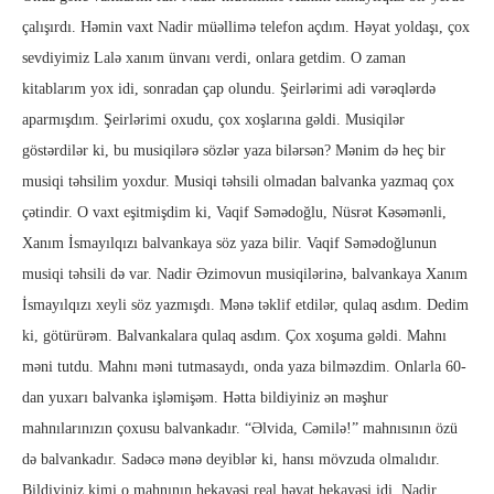
çalışırdı. Həmin vaxt Nadir müəllimə telefon açdım. Həyat yoldaşı, çox
sevdiyimiz Lalə xanım ünvanı verdi, onlara getdim. O zaman
kitablarım yox idi, sonradan çap olundu. Şeirlərimi adi vərəqlərdə
aparmışdım. Şeirlərimi oxudu, çox xoşlarına gəldi. Musiqilər
göstərdilər ki, bu musiqilərə sözlər yaza bilərsən? Mənim də heç bir
musiqi təhsilim yoxdur. Musiqi təhsili olmadan balvanka yazmaq çox
çətindir. O vaxt eşitmişdim ki, Vaqif Səmədoğlu, Nüsrət Kəsəmənli,
Xanım İsmayılqızı balvankaya söz yaza bilir. Vaqif Səmədoğlunun
musiqi təhsili də var. Nadir Əzimovun musiqilərinə, balvankaya Xanım
İsmayılqızı xeyli söz yazmışdı. Mənə təklif etdilər, qulaq asdım. Dedim
ki, götürürəm. Balvankalara qulaq asdım. Çox xoşuma gəldi. Mahnı
məni tutdu. Mahnı məni tutmasaydı, onda yaza bilməzdim. Onlarla 60-
dan yuxarı balvanka işləmişəm. Hətta bildiyiniz ən məşhur
mahnılarınızın çoxusu balvankadır. “Əlvida, Cəmilə!” mahnısının özü
də balvankadır. Sadəcə mənə deyiblər ki, hansı mövzuda olmalıdır.
Bildiyiniz kimi o mahnının hekayəsi real həyat hekayəsi idi. Nadir