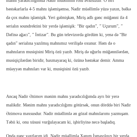
mahnı yaradıcılığımda Nadir müəllimin rolu əvəzsizdir. O biri
bəstəkarlarla 4-5 mahnı işləmişəmsə, Nadir müəllimlə yüzə yaxın, bəlkə
də çox mahnı işləmişik. Yeri gəlmişkən, Miriş adlı gənc müğənni ilə 4
serialın soundrektini bir yerdə işləmişik: “Bir qadın”, ” Uçurum”, ”
Dəfinə ağacı”, ” İntizar”. Bu gün televizorda gördüm ki, yenə də “Bir
qadın” serialına yazılmış mahnımız verilişdə oxunur. Həm də o
mahnıların musiqisini Miriş özü yazıb. Miriş də uğurlu müğənnilərdən,
musiqiçilərdən biridir, baxmayaraq ki, özünə bəstəkar demir. Amma
müəyyən mahnıları var ki, musiqisini özü yazıb.
Ancaq Nadir Əzimov mənim mahnı yaradıcılığımda ayrı bir yerə
malikdir. Mənim mahnı yaradıcılığımı götürsək, onun dörddə biri Nadir
Əzimova məxsusdur. Nadir müəllimlə ən gözəl mahnılarımı yazmışam.
Təbii ki, onu xüsusi vurğulayacam ki, işbirliyinə necə başladıq.
Onda gənc vaxtlarım idi. Nadir müəllimlə Xanım İsmayılqızı bir yerdə