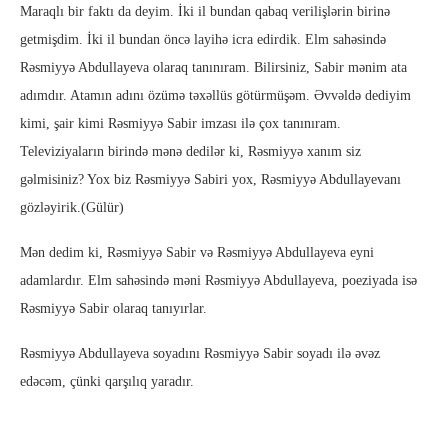
Maraqlı bir faktı da deyim. İki il bundan qabaq verilişlərin birinə
getmişdim. İki il bundan öncə layihə icra edirdik. Elm sahəsində
Rəsmiyyə Abdullayeva olaraq tanınıram. Bilirsiniz, Sabir mənim ata
adımdır. Atamın adını özümə təxəllüs götürmüşəm. Əvvəldə dediyim
kimi, şair kimi Rəsmiyyə Sabir imzası ilə çox tanınıram.
Televiziyaların birində mənə dedilər ki, Rəsmiyyə xanım siz
gəlmisiniz? Yox biz Rəsmiyyə Sabiri yox, Rəsmiyyə Abdullayevanı
gözləyirik.(Gülür)
Mən dedim ki, Rəsmiyyə Sabir və Rəsmiyyə Abdullayeva eyni
adamlardır. Elm sahəsində məni Rəsmiyyə Abdullayeva, poeziyada isə
Rəsmiyyə Sabir olaraq tanıyırlar.
Rəsmiyyə Abdullayeva soyadını Rəsmiyyə Sabir soyadı ilə əvəz
edəcəm, çünki qarşılıq yaradır.