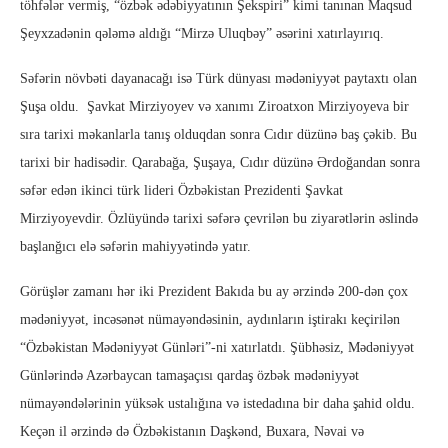
töhfələr vermiş, “özbək ədəbiyyatının Şekspiri” kimi tanınan Maqsud
Şeyxzadənin qələmə aldığı “Mirzə Uluqbəy” əsərini xatırlayırıq.
Səfərin növbəti dayanacağı isə Türk dünyası mədəniyyət paytaxtı olan
Şuşa oldu. Şavkat Mirziyoyev və xanımı Ziroatxon Mirziyoyeva bir
sıra tarixi məkanlarla tanış olduqdan sonra Cıdır düzünə baş çəkib. Bu
tarixi bir hadisədir. Qarabağa, Şuşaya, Cıdır düzünə Ərdoğandan sonra
səfər edən ikinci türk lideri Özbəkistan Prezidenti Şavkat
Mirziyoyevdir. Özlüyündə tarixi səfərə çevrilən bu ziyarətlərin əslində
başlanğıcı elə səfərin mahiyyətində yatır.
Görüşlər zamanı hər iki Prezident Bakıda bu ay ərzində 200-dən çox
mədəniyyət, incəsənət nümayəndəsinin, aydınların iştirakı keçirilən
“Özbəkistan Mədəniyyət Günləri”-ni xatırlatdı. Şübhəsiz, Mədəniyyət
Günlərində Azərbaycan tamaşaçısı qardaş özbək mədəniyyət
nümayəndələrinin yüksək ustalığına və istedadına bir daha şahid oldu.
Keçən il ərzində də Özbəkistanın Daşkənd, Buxara, Nəvai və