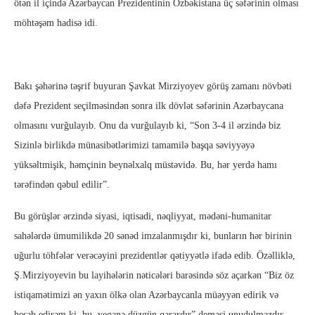
ötən il içində Azərbaycan Prezidentinin Özbəkistana üç səfərinin olması
möhtəşəm hadisə idi.
Bakı şəhərinə təşrif buyuran Şavkat Mirziyoyev görüş zamanı növbəti
dəfə Prezident seçilməsindən sonra ilk dövlət səfərinin Azərbaycana
olmasını vurğulayıb. Onu da vurğulayıb ki, “Son 3-4 il ərzində biz
Sizinlə birlikdə münasibətlərimizi tamamilə başqa səviyyəyə
yüksəltmişik, həmçinin beynəlxalq müstəvidə. Bu, hər yerdə hamı
tərəfindən qəbul edilir”.
Bu görüşlər ərzində siyasi, iqtisadi, nəqliyyat, mədəni-humanitar
sahələrdə ümumilikdə 20 sənəd imzalanmışdır ki, bunların hər birinin
uğurlu töhfələr verəcəyini prezidentlər qətiyyətlə ifadə edib. Özəlliklə,
Ş.Mirziyoyevin bu layihələrin nəticələri barəsində söz açarkən “Biz öz
istiqamətimizi ən yaxın ölkə olan Azərbaycanla müəyyən edirik və
hesab edirəm ki, bu, yeganə düzgün qərardır” deməsi unudulmazdır.