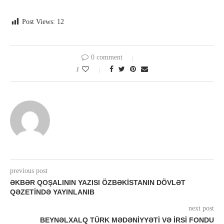
Post Views:
12
0 comment
1
previous post
ƏKBƏR QOŞALININ YAZISI ÖZBƏKISTANIN DÖVLƏT
QƏZETINDƏ YAYINLANIB
next post
BEYNƏLXALQ TÜRK MƏDƏNIYYƏTI VƏ İRSI FONDU