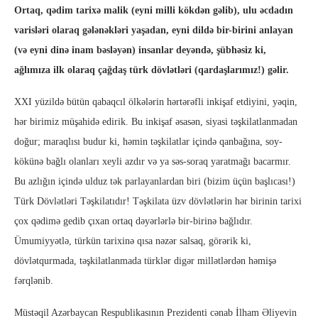
Ortaq, qədim tarixə malik (eyni milli kökdən gəlib), ulu əcdadın
varisləri olaraq gələnəkləri yaşadan, eyni dildə bir-birini anlayan
(və eyni dinə inam bəsləyən) insanlar deyəndə, şübhəsiz ki,
ağlımıza ilk olaraq çağdaş türk dövlətləri (qardaşlarımız!) gəlir.
XXI yüzildə bütün qabaqcıl ölkələrin hərtərəfli inkişaf etdiyini, yəqin,
hər birimiz müşahidə edirik. Bu inkişaf əsasən, siyasi təşkilatlanmadan
doğur; maraqlısı budur ki, həmin təşkilatlar içində qanbağına, soy-
kökünə bağlı olanları xeyli azdır və ya səs-soraq yaratmağı bacarmır.
Bu azlığın içində ulduz tək parlayanlardan biri (bizim üçün başlıcası!)
Türk Dövlətləri Təşkilatıdır! Təşkilata üzv dövlətlərin hər birinin tarixi
çox qədimə gedib çıxan ortaq dəyərlərlə bir-birinə bağlıdır.
Ümumiyyətlə, türkün tarixinə qısa nəzər salsaq, görərik ki,
dövlətqurmada, təşkilatlanmada türklər digər millətlərdən həmişə
fərqlənib.
Müstəqil Azərbaycan Respublikasının Prezidenti cənab İlham Əliyevin