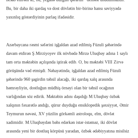
Bu, bir daha iki qardaş və dost dövlətin bir-birinə hansı səviyyədə
yaxınlıq göstərdiyinin parlaq ifadəsidir.
Azərbaycana rəsmi səfərini işğaldan azad edilmiş Füzuli şəhərində
davam etdirən Ş.Mirziyoyev ilk növbədə Mirzə Uluqbəy adına 1 saylı
tam orta məktəbin açılışında iştirak edib. O, bu məktəbi VIII Zirvə
görüşündə vəd etmişdi. Nəhayətində, işğaldan azad edilmiş Füzuli
şəhərində 960 şagirdin təhsil alacağı, iki qardaş xalq arasında
həmrəyliyin, dostluğun müdhiş örnəyi olan bir təhsil ocağının
varlığından söz edirik. Məktəbin adını daşıdığı M.Uluqbəy özbək
xalqının fəxarətlə andığı, qürur duyduğu ensiklopedik şəxsiyyət, Əmir
Teymurun nəvəsi, XV yüzilin görkəmli astroloqu, elm, dövlət
xadimidir. M.Uluqbəydən bəhs edərkən istər-istəməz, iki dövlət
arasında yeni bir dostluq körpüsü yaradan, özbək ədəbiyyatına misilsiz