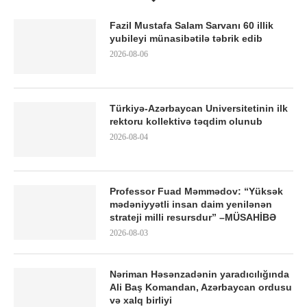
Fazil Mustafa Salam Sarvanı 60 illik
yubileyi münasibətilə təbrik edib
2026-08-06
Türkiyə-Azərbaycan Universitetinin ilk
rektoru kollektivə təqdim olunub
2026-08-04
Professor Fuad Məmmədov: “Yüksək
mədəniyyətli insan daim yenilənən
strateji milli resursdur” –MÜSAHİBƏ
2026-08-03
Nəriman Həsənzadənin yaradıcılığında
Ali Baş Komandan, Azərbaycan ordusu
və xalq birliyi