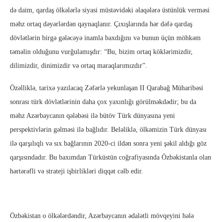
də daim, qardaş ölkələrlə siyasi müstəvidəki əlaqələrə üstünlük verməsi
məhz ortaq dəyərlərdən qaynaqlanır. Çıxışlarında hər dəfə qardaş
dövlətlərin birgə gələcəyə inamla baxdığını və bunun üçün möhkəm
təməlin olduğunu vurğulamışdır: “Bu, bizim ortaq köklərimizdir,
dilimizdir, dinimizdir və ortaq maraqlarımızdır”.
Özəlliklə, tarixə yazılacaq Zəfərlə yekunlaşan II Qarabağ Müharibəsi
sonrası türk dövlətlərinin daha çox yaxınlığı görülməkdədir; bu da
məhz Azərbaycanın qələbəsi ilə bütöv Türk dünyasına yeni
perspektivlərin gəlməsi ilə bağlıdır. Beləliklə, ölkəmizin Türk dünyası
ilə qarşılıqlı və sıx bağlarının 2020-ci ildən sonra yeni şəkil aldığı göz
qarşısındadır. Bu baxımdan Türküstün coğrafiyasında Özbəkistanla olan
hərtərəfli və strateji işbirlikləri diqqət cəlb edir.
Özbəkistan o ölkələrdəndir, Azərbaycanın ədalətli mövqeyini hələ