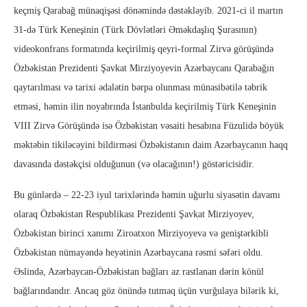
keçmiş Qarabağ münaqişəsi dönəmində dəstəkləyib. 2021-ci il martın
31-də Türk Keneşinin (Türk Dövlətləri Əməkdaşlıq Şurasının)
videokonfrans formatında keçirilmiş qeyri-formal Zirvə görüşündə
Özbəkistan Prezidenti Şavkat Mirziyoyevin Azərbaycanı Qarabağın
qaytarılması və tarixi ədalətin bərpa olunması münasibətilə təbrik
etməsi, həmin ilin noyabrında İstanbulda keçirilmiş Türk Keneşinin
VIII Zirvə Görüşündə isə Özbəkistan vəsaiti hesabına Füzulidə böyük
məktəbin tikiləcəyini bildirməsi Özbəkistanın daim Azərbaycanın haqq
davasında dəstəkçisi olduğunun (və olacağının!) göstəricisidir.
Bu günlərdə – 22-23 iyul tarixlərində həmin uğurlu siyasətin davamı
olaraq Özbəkistan Respublikası Prezidenti Şavkat Mirziyoyev,
Özbəkistan birinci xanımı Ziroatxon Mirziyoyeva və geniştərkibli
Özbəkistan nümayəndə heyətinin Azərbaycana rəsmi səfəri oldu.
Əslində, Azərbaycan-Özbəkistan bağları az rastlanan dərin könül
bağlarındandır. Ancaq göz önündə tutmaq üçün vurğulaya bilərik ki,