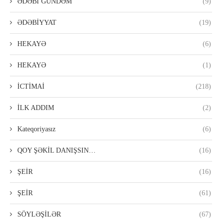
ƏDƏBİ GÜNDƏM
(9)
ƏDƏBİYYAT
(19)
HEKAYƏ
(6)
HEKAYƏ
(1)
İCTİMAİ
(218)
İLK ADDIM
(2)
Kateqoriyasız
(6)
QOY ŞƏKİL DANIŞSIN…
(16)
ŞEİR
(16)
ŞEİR
(61)
SÖYLƏŞİLƏR
(67)