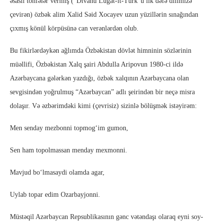
əsaslı töhfələr vermiş (“Divanü Lüğat-it-Türk”ü ilk dəfə dilimizə
çevirən) özbək alim Xalid Səid Xocayev uzun yüzillərin sınağından
çıxmış könül körpüsünə can verənlərdən olub.
Bu fikirlərdəykən ağlımda Özbəkistan dövlət himninin sözlərinin
müəllifi, Özbəkistan Xalq şairi Abdulla Aripovun 1980-ci ildə
Azərbaycana gələrkən yazdığı, özbək xalqının Azərbaycana olan
sevgisindən yoğrulmuş “Azərbaycan” adlı şeirindən bir neçə misra
dolaşır. Və əzbərimdəki kimi (çevrisiz) sizinlə bölüşmək istəyirəm:
Men senday mezbonni topmog‘im gumon,
Sen ham topolmassan menday mexmonni.
Mavjud bo‘lmasaydi olamda agar,
Uylab topar edim Ozarbayjonni.
Müstəqil Azərbaycan Repsublikasının gənc vətəndaşı olaraq eyni soy-