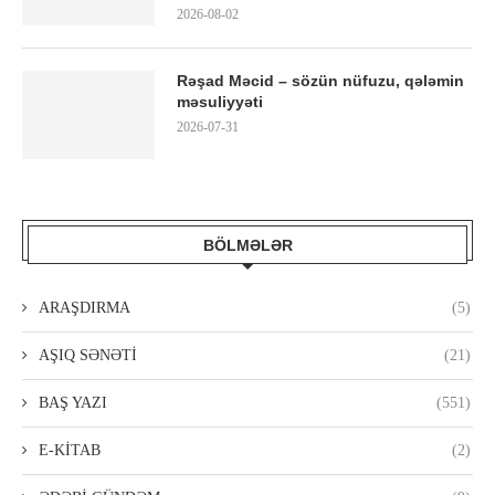
2026-08-02
Rəşad Məcid – sözün nüfuzu, qələmin
məsuliyyəti
2026-07-31
BÖLMƏLƏR
ARAŞDIRMA
(5)
AŞIQ SƏNƏTİ
(21)
BAŞ YAZI
(551)
E-KİTAB
(2)