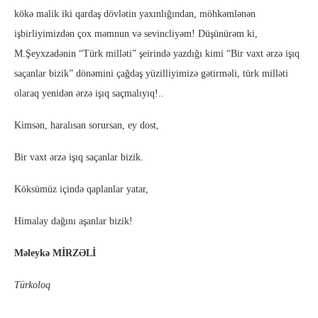
kökə malik iki qardaş dövlətin yaxınlığından, möhkəmlənən
işbirliyimizdən çox məmnun və sevincliyəm! Düşünürəm ki,
M.Şeyxzadənin “Türk milləti” şeirində yazdığı kimi “Bir vaxt ərzə işıq
saçanlar bizik” dönəmini çağdaş yüzilliyimizə gətirməli, türk milləti
olaraq yenidən ərzə işıq saçmalıyıq!..
Kimsən, haralısan sorursan, ey dost,
Bir vaxt ərzə işıq saçanlar bizik.
Köksümüz içində qaplanlar yatar,
Himalay dağını aşanlar bizik!
Məleykə MİRZƏLİ
Türkoloq