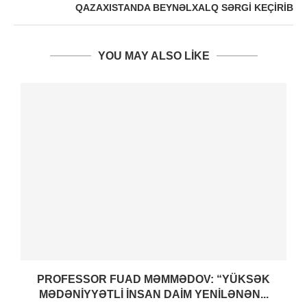
QAZAXISTANDA BEYNƏLXALQ SƏRGI KEÇIRIB
YOU MAY ALSO LIKE
PROFESSOR FUAD MƏMMƏDOV: “YÜKSƏK
MƏDƏNIYYƏTLI INSAN DAIM YENILƏNƏN...