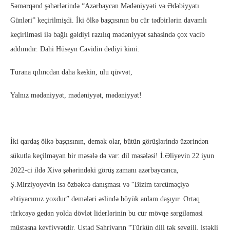
Səmərqənd şəhərlərində “Azərbaycan Mədəniyyəti və Ədəbiyyatı
Günləri” keçirilmişdi. İki ölkə başçısının bu cür tədbirlərin davamlı
keçirilməsi ilə bağlı gəldiyi razılıq mədəniyyət sahəsində çox vacib
addımdır. Dahi Hüseyn Cavidin dediyi kimi:
Turana qılıncdan daha kəskin, ulu qüvvət,
Yalnız mədəniyyət, mədəniyyət, mədəniyyət!
İki qardaş ölkə başçısının, demək olar, bütün görüşlərində üzərindən
sükutla keçilməyən bir məsələ də var: dil məsələsi! İ.Əliyevin 22 iyun
2022-ci ildə Xivə şəhərindəki görüş zamanı azərbaycanca,
Ş.Mirziyoyevin isə özbəkcə danışması və “Bizim tərcüməçiyə
ehtiyacımız yoxdur” demələri əslində böyük anlam daşıyır. Ortaq
türkcəyə gedən yolda dövlət liderlərinin bu cür mövqe sərgiləməsi
müstəsna keyfiyyətdir. Ustad Şəhriyarın “Türkün dili tək sevgili, istəkli