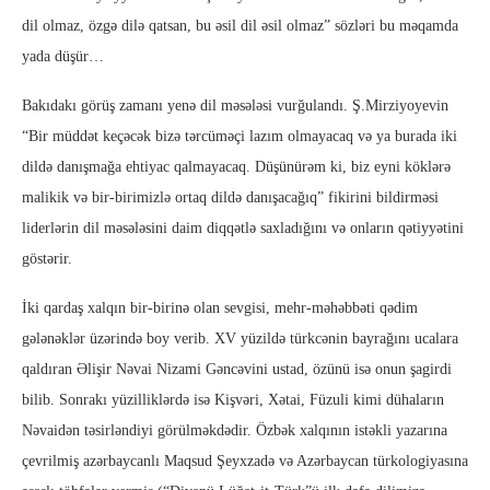
dil olmaz, özgə dilə qatsan, bu əsil dil əsil olmaz” sözləri bu məqamda
yada düşür…
Bakıdakı görüş zamanı yenə dil məsələsi vurğulandı. Ş.Mirziyoyevin
“Bir müddət keçəcək bizə tərcüməçi lazım olmayacaq və ya burada iki
dildə danışmağa ehtiyac qalmayacaq. Düşünürəm ki, biz eyni köklərə
malikik və bir-birimizlə ortaq dildə danışacağıq” fikirini bildirməsi
liderlərin dil məsələsini daim diqqətlə saxladığını və onların qətiyyətini
göstərir.
İki qardaş xalqın bir-birinə olan sevgisi, mehr-məhəbbəti qədim
gələnəklər üzərində boy verib. XV yüzildə türkcənin bayrağını ucalara
qaldıran Əlişir Nəvai Nizami Gəncəvini ustad, özünü isə onun şagirdi
bilib. Sonrakı yüzilliklərdə isə Kişvəri, Xətai, Füzuli kimi dühaların
Nəvaidən təsirləndiyi görülməkdədir. Özbək xalqının istəkli yazarına
çevrilmiş azərbaycanlı Maqsud Şeyxzadə və Azərbaycan türkologiyasına