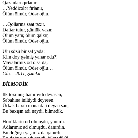
Qazanları qırlanır…
…Yeddicələr fırlanır,
Ölüm ölmür, Odər oğlu.
…Qollarına saat taxır,
Dəftər tutur, günlük yazır.
Ölüm yatır, ölüm qalxır,
Ölüm ölmür, Odər oğlu.
Ulu sözü bir sal yada:
Kim doy gəlmiş yanar oda?!
Mayalarmız od olsa da,
Ölüm ölmür, Odər oğlu…
Güz – 2011, Şəmkir
BİLMƏDİK
İlk toxunuş hənirtiydi deyəsən,
Sabahına iniltiydi deyəsən.
Ürkək baxıb mənə dəli deyən sən,
Bu baxışın adı nəydi, bilmədik.
Hörüklərin od olmuşdu, yanırdı.
Adlarımız ad olmuşdu, danırdın.
Bu doğuşu yaşımız da qanırdı,