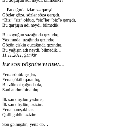
Bu doğuşun adı nəydi, bilmədik?!
…Bu cığırda izlər izə qarışdı.
Gözlər gözə, sözlər sözə qarışdı.
“Biz” “siz” olduq, “siz”lər “biz”ə qarışdı,
Bu qarğışın adı nəydi, bilmədik.
Bu soyuğun sazağında qızındıq,
Yaxınında, uzağında qızındıq.
Gözün çiskin qucağında qızındıq,
Bu yağışın adı nəydi, bilmədik…
11.11.2011, Şəmkir
İLK SƏN DÜŞDÜN YADIMA…
Yenə sönüb işıqlar,
Yenə çöküb qaranlıq,
Bu zülmət çağında da,
Səni andım bir anlıq.
İlk sən düşdün yadıma,
İlk sən düşdün, əzizim.
Yenə həmşəki tək
Qəfil gəldin əzizim.
Sən gəlmişdin, yenə də…