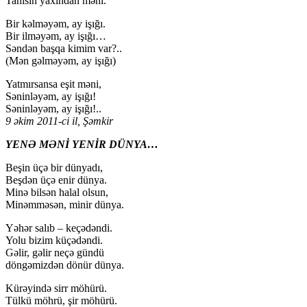
Tanısın yaxından məni.
Bir kəlməyəm, ay işığı.
Bir ilməyəm, ay işığı…
Səndən başqa kimim var?..
(Mən gəlməyəm, ay işığı)
Yatmırsansa eşit məni,
Səninləyəm, ay işığı!
Səninləyəm, ay işığı!..
9 əkim 2011-ci il, Şəmkir
YENƏ MƏNİ YENİR DÜNYA…
Beşin üçə bir dünyadı,
Beşdən üçə enir dünya.
Minə bilsən halal olsun,
Minəmməsən, minir dünya.
Yəhər salıb – keçədəndi.
Yolu bizim küçədəndi.
Gəlir, gəlir neçə gündü
döngəmizdən dönür dünya.
Kürəyində sirr möhürü.
Tülkü möhrü, şir möhürü.