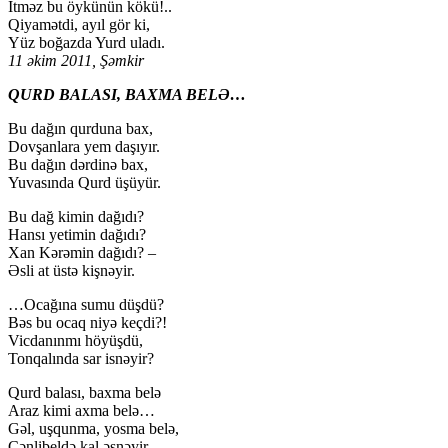
İtməz bu öykünün kökü!..
Qiyamətdi, ayıl gör ki,
Yüz boğazda Yurd uladı.
11 əkim 2011, Şəmkir
QURD BALASI, BAXMA BELƏ…
Bu dağın qurduna bax,
Dovşanlara yem daşıyır.
Bu dağın dərdinə bax,
Yuvasında Qurd üşüyür.
Bu dağ kimin dağıdı?
Hansı yetimin dağıdı?
Xan Kərəmin dağıdı? –
Əsli at üstə kişnəyir.
…Ocağına sumu düşdü?
Bəs bu ocaq niyə keçdi?!
Vicdanınmı höyüşdü,
Tonqalında sar isnəyir?
Qurd balası, baxma belə
Araz kimi axma belə…
Gəl, uşqunma, yosma belə,
Çənlibeldə kal əsnəyir.