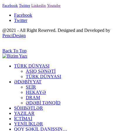
Facebook
Twitter
Linkedin
Youtube
Facebook
Twitter
@2021 - All Right Reserved. Designed and Developed by
PenciDesign
Back To Top
TÜRK DÜNYASI
AŞIQ SƏNƏTİ
TÜRK DÜNYASI
ƏDƏBİYYAT
ŞEİR
HEKAYƏ
DRAM
ƏDƏBİ TƏNQİD
SÖHBƏTLƏR
YAZILAR
İCTİMAİ
YENİLİKLƏR
QOY ŞƏKİL DANIŞSIN…