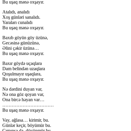
Bu uşaq mənə oxşayır.
Atalıdı, analıdı
Xoş günləri sanalıdı.
Yaraları cunalıdı
Bu uşaq mənə oxşayır.
Baxıb göyün göy üzünə,
Gecəsinə günüzünə,
Əlini çəkir üzünə…
Bu uşaq mənə oxşayır.
Baxır göydə uçaqlara
Dam belindən uzaqlara
Qoşulmayır uşaqlara,
Bu uşaq mənə oxşayır.
Nə dərdini duyan var,
Nə ona göz qoyan var,
Ona bircə həyan var…
……………………………
Bu uşaq mənə oxşayır.
Vay, ağlasa… kirimir, bu.
Günlər keçir, böyümür bu.
Çırpınsa da, döyünmür bu…