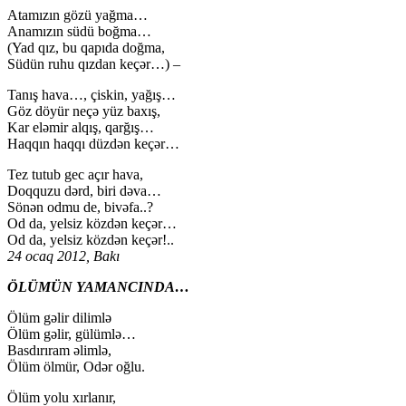
Atamızın gözü yağma…
Anamızın südü boğma…
(Yad qız, bu qapıda doğma,
Südün ruhu qızdan keçər…) –
Tanış hava…, çiskin, yağış…
Göz döyür neçə yüz baxış,
Kar eləmir alqış, qarğış…
Haqqın haqqı düzdən keçər…
Tez tutub gec açır hava,
Doqquzu dərd, biri dəva…
Sönən odmu de, bivəfa..?
Od da, yelsiz közdən keçər…
Od da, yelsiz közdən keçər!..
24 ocaq 2012, Bakı
ÖLÜMÜN YAMANCINDA…
Ölüm gəlir dilimlə
Ölüm gəlir, gülümlə…
Basdırıram əlimlə,
Ölüm ölmür, Odər oğlu.
Ölüm yolu xırlanır,