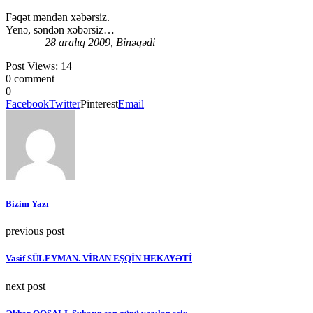
Fəqət məndən xəbərsiz.
Yenə, səndən xəbərsiz…
28 aralıq 2009, Binəqədi
Post Views:
14
0 comment
0
Facebook
Twitter
Pinterest
Email
Bizim Yazı
previous post
Vasif SÜLEYMAN. VİRAN EŞQİN HEKAYƏTİ
next post