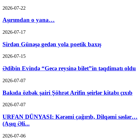
2026-07-22
Aşırımdan o yana…
2026-07-17
Sirdən Günəşə gedən yola poetik baxış
2026-07-15
Ədibin Evində “Gecə reysinə bilet”in təqdimatı oldu
2026-07-07
Bakıda özbək şairi Şöhrət Arifin şeirlər kitabı çıxıb
2026-07-07
URFAN DÜNYASI: Kərəmi çağırıb, Dilqəmi səslər…
(Aşıq Əli...
2026-07-06