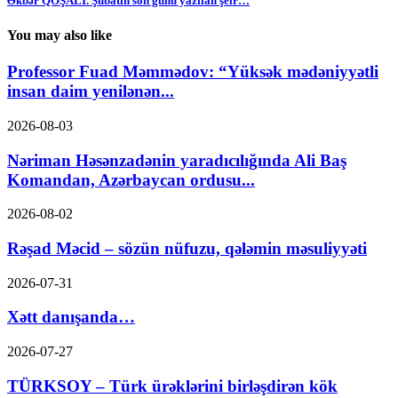
Əkbər QOŞALI. Şubatın son günü yazılan şeir…
You may also like
Professor Fuad Məmmədov: “Yüksək mədəniyyətli
insan daim yenilənən...
2026-08-03
Nəriman Həsənzadənin yaradıcılığında Ali Baş
Komandan, Azərbaycan ordusu...
2026-08-02
Rəşad Məcid – sözün nüfuzu, qələmin məsuliyyəti
2026-07-31
Xətt danışanda…
2026-07-27
TÜRKSOY – Türk ürəklərini birləşdirən kök