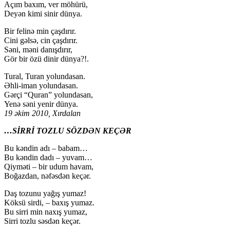
Açım baxım, ver möhürü,
Deyən kimi sinir dünya.
Bir felinə min çaşdırır.
Cini gəlsə, cin çaşdırır.
Səni, məni danışdırır,
Gör bir özü dinir dünya?!.
Tural, Turan yolundasan.
Əhli-iman yolundasan.
Gərçi “Quran” yolundasan,
Yenə səni yenir dünya.
19 əkim 2010, Xırdalan
…SİRRİ TOZLU SÖZDƏN KEÇƏR
Bu kəndin adı – babam…
Bu kəndin dadı – yuvam…
Qiyməti – bir udum havam,
Boğazdan, nəfəsdən keçər.
Daş tozunu yağış yumaz!
Köksü sirdi, – baxış yumaz.
Bu sirri min naxış yumaz,
Sirri tozlu səsdən keçər.