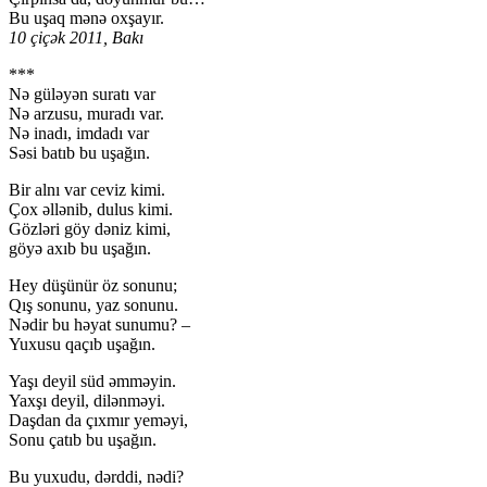
Bu uşaq mənə oxşayır.
10 çiçək 2011, Bakı
***
Nə güləyən suratı var
Nə arzusu, muradı var.
Nə inadı, imdadı var
Səsi batıb bu uşağın.
Bir alnı var ceviz kimi.
Çox əllənib, dulus kimi.
Gözləri göy dəniz kimi,
göyə axıb bu uşağın.
Hey düşünür öz sonunu;
Qış sonunu, yaz sonunu.
Nədir bu həyat sunumu? –
Yuxusu qaçıb uşağın.
Yaşı deyil süd əmməyin.
Yaxşı deyil, dilənməyi.
Daşdan da çıxmır yeməyi,
Sonu çatıb bu uşağın.
Bu yuxudu, dərddi, nədi?