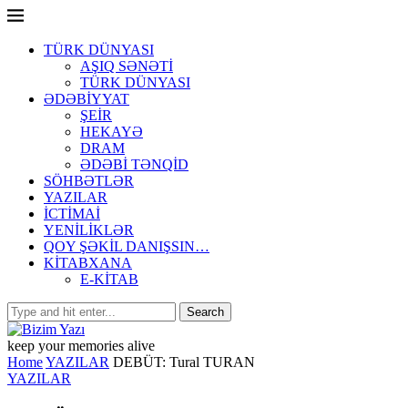
TÜRK DÜNYASI
AŞIQ SƏNƏTİ
TÜRK DÜNYASI
ƏDƏBİYYAT
ŞEİR
HEKAYƏ
DRAM
ƏDƏBİ TƏNQİD
SÖHBƏTLƏR
YAZILAR
İCTİMAİ
YENİLİKLƏR
QOY ŞƏKİL DANIŞSIN…
KİTABXANA
E-KİTAB
keep your memories alive
Home
YAZILAR
DEBÜT: Tural TURAN
YAZILAR