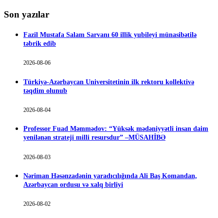
Son yazılar
Fazil Mustafa Salam Sarvanı 60 illik yubileyi münasibətilə
təbrik edib
2026-08-06
Türkiyə-Azərbaycan Universitetinin ilk rektoru kollektivə
təqdim olunub
2026-08-04
Professor Fuad Məmmədov: “Yüksək mədəniyyətli insan daim
yenilənən strateji milli resursdur” –MÜSAHİBƏ
2026-08-03
Nəriman Həsənzadənin yaradıcılığında Ali Baş Komandan,
Azərbaycan ordusu və xalq birliyi
2026-08-02