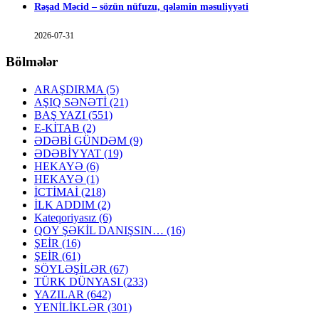
Rəşad Məcid – sözün nüfuzu, qələmin məsuliyyəti
2026-07-31
Bölmələr
ARAŞDIRMA
(5)
AŞIQ SƏNƏTİ
(21)
BAŞ YAZI
(551)
E-KİTAB
(2)
ƏDƏBİ GÜNDƏM
(9)
ƏDƏBİYYAT
(19)
HEKAYƏ
(6)
HEKAYƏ
(1)
İCTİMAİ
(218)
İLK ADDIM
(2)
Kateqoriyasız
(6)
QOY ŞƏKİL DANIŞSIN…
(16)
ŞEİR
(16)
ŞEİR
(61)
SÖYLƏŞİLƏR
(67)
TÜRK DÜNYASI
(233)
YAZILAR
(642)
YENİLİKLƏR
(301)