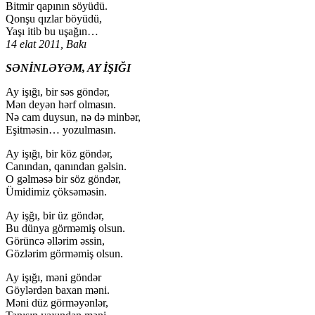
Bitmir qapının söyüdü.
Qonşu qızlar böyüdü,
Yaşı itib bu uşağın…
14 elat 2011, Bakı
SƏNİNLƏYƏM, AY İŞIĞI
Ay işığı, bir səs göndər,
Mən deyən hərf olmasın.
Nə cam duysun, nə də minbər,
Eşitməsin… yozulmasın.
Ay işığı, bir köz göndər,
Canından, qanından gəlsin.
O gəlməsə bir söz göndər,
Ümidimiz çöksəməsin.
Ay işğı, bir üz göndər,
Bu dünya görməmiş olsun.
Görüncə əllərim əssin,
Gözlərim görməmiş olsun.
Ay işığı, məni göndər
Göylərdən baxan məni.
Məni düz görməyənlər,