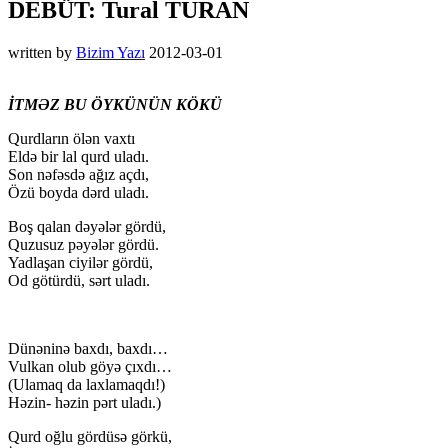
DEBÜT: Tural TURAN
written by
Bizim Yazı
2012-03-01
İTMƏZ BU ÖYKÜNÜN KÖKÜ
Qurdların ölən vaxtı
Eldə bir lal qurd uladı.
Son nəfəsdə ağız açdı,
Özü boyda dərd uladı.
Boş qalan dəyələr gördü,
Quzusuz pəyələr gördü.
Yadlaşan ciyilər gördü,
Od götürdü, sərt uladı.
Dünəninə baxdı, baxdı…
Vulkan olub göyə çıxdı…
(Ulamaq da laxlamaqdı!)
Həzin- həzin pərt uladı.)
Qurd oğlu gördüsə görkü,