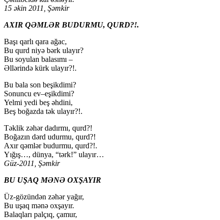
15 əkin 2011, Şəmkir
AXIR QƏMLƏR BUDURMU, QURD?!.
Başı qarlı qara ağac,
Bu qurd niyə bərk ulayır?
Bu soyulan balasımı –
Əllərində kürk ulayır?!.
Bu bala son beşikdimi?
Sonuncu ev–eşikdimi?
Yelmi yedi beş əhdini,
Beş boğazda tək ulayır?!.
Təklik zəhər dadırmı, qurd?!
Boğazın dərd udurmu, qurd?!
Axır qəmlər budurmu, qurd?!.
Yığış…, dünya, “tərk!” ulayır…
Güz-2011, Şəmkir
BU UŞAQ MƏNƏ OXŞAYIR
Üz-gözündən zəhər yağır,
Bu uşaq mənə oxşayır.
Balaqları palçıq, çamur,