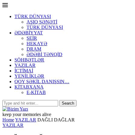
TÜRK DÜNYASI
AŞIQ SƏNƏTİ
TÜRK DÜNYASI
ƏDƏBİYYAT
ŞEİR
HEKAYƏ
DRAM
ƏDƏBİ TƏNQİD
SÖHBƏTLƏR
YAZILAR
İCTİMAİ
YENİLİKLƏR
QOY ŞƏKİL DANIŞSIN…
KİTABXANA
E-KİTAB
keep your memories alive
Home
YAZILAR
DAĞLI DAĞLAR
YAZILAR