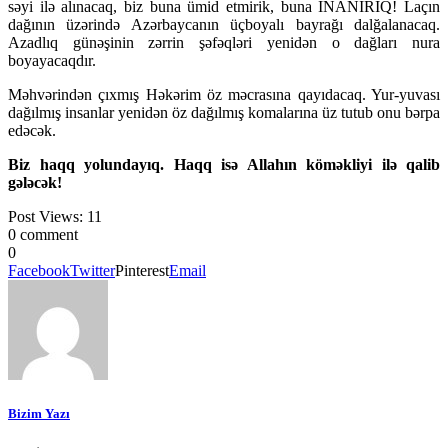
səyi ilə alınacaq, biz buna ümid etmirik, buna İNANIRIQ! Laçın
dağının üzərində Azərbaycanın üçboyalı bayrağı dalğalanacaq.
Azadlıq günəşinin zərrin şəfəqləri yenidən o dağları nura
boyayacaqdır.
Məhvərindən çıxmış Həkərim öz məcrasına qayıdacaq. Yur-yuvası
dağılmış insanlar yenidən öz dağılmış komalarına üz tutub onu bərpa
edəcək.
Biz haqq yolundayıq. Haqq isə Allahın köməkliyi ilə qalib
gələcək!
Post Views:
11
0 comment
0
Facebook
Twitter
Pinterest
Email
Bizim Yazı