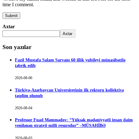
time I comment.
Axtar
Axtar
Son yazılar
Fazil Mustafa Salam Sarvanı 60 illik yubileyi münasibətilə
təbrik edib
2026-08-06
Türkiyə-Azərbaycan Universitetinin ilk rektoru kollektivə
təqdim olunub
2026-08-04
Professor Fuad Məmmədov: “Yüksək mədəniyyətli insan daim
yenilənən strateji milli resursdur” –MÜSAHİBƏ
2026-08-03