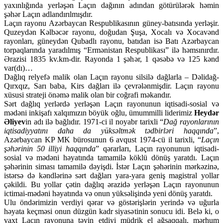
yaxınlığında yerləşən Laçın dağının adından götürülərək həmin
şəhər Laçın adlandırılmışdır.
Laçın rayonu Azərbaycan Respublikasının güney-batısında yerləşir.
Quzeydən Kəlbəcər rayonu, doğudan Şuşa, Xocalı və Xocavənd
rayonları, güneydən Qubadlı rayonu, batıdan isə Batı Azərbaycan
torpaqlarında yaradılmış “Ermənistan Respublikası” ilə həmsınırdır.
Ərazisi 1835 kv.km-dir. Rayonda 1 şəhər, 1 qəsəbə və 125 kənd
var(dı)…
Dağlıq relyefə malik olan Laçın rayonu silsilə dağlarla – Dəlidağ-
Qırxqız, Sarı baba, Kirs dağları ilə çevrələnmişdir. Laçın rayonu
xüsusi strateji önəmə malik olan bir coğrafi məkandır.
Sərt dağlıq yerlərdə yerləşən Laçın rayonunun iqtisadi-sosial və
mədəni inkişafı xalqımızın böyük oğlu, ümummilli liderimiz
Heydər
Əliyev
in adı ilə bağlıdır. 1971-ci il noyabr tarixli “
Dağ rayonlarının
iqtisadiyyatını daha da yüksəltmək tədbirləri haqqında
”,
Azərbaycan KP MK bürosunun 6 avqust 1974-cü il tarixli, “
Laçın
şəhərinin 50 illiyi haqqında
” qərarları, Laçın rayonunun iqtisadi-
sosial və mədəni həyatında tamamilə köklü dönüş yaratdı. Laçın
şəhərinin siması tamamilə dəyişdi. İstər Laçın şəhərinin mərkəzinə,
istərsə də kəndlərinə sərt dağları yara-yara geniş magistral yollar
çəkildi. Bu yollar çətin dağlıq ərazidə yerləşən Laçın rayonunun
ictimai-mədəni həyatında və onun yüksəlişində yeni dönüş yaratdı.
Ulu öndərimizin verdiyi qərar və göstərişlərin yerində və uğurla
həyata keçməsi onun düzgün kadr siyasətinin sonucu idi. Belə ki, o
vaxt Laçın rayonuna təyin etdiyi müdrik el ağsaqqalı, mərhum