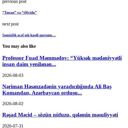
previous post
“Turan” və “Əlvida”
next post
Sənsizlik əcəl tək kəsdi qarşımı…
You may also like
Professor Fuad Məmmədov: “Yüksək mədəniyyətli
insan daim yenilənən...
2026-08-03
Nəriman Həsənzadənin yaradıcılığında Ali Baş
Komandan, Azərbaycan ordusu...
2026-08-02
Rəşad Məcid – sözün nüfuzu, qələmin məsuliyyəti
2026-07-31