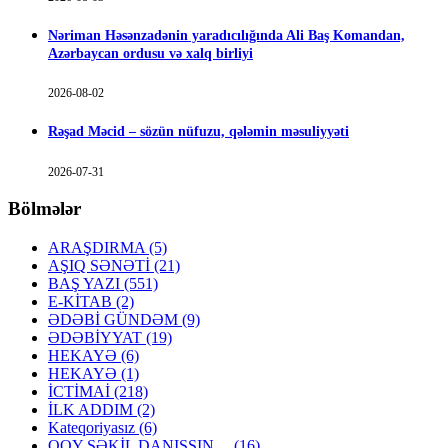
Nəriman Həsənzadənin yaradıcılığında Ali Baş Komandan,
Azərbaycan ordusu və xalq birliyi
2026-08-02
Rəşad Məcid – sözün nüfuzu, qələmin məsuliyyəti
2026-07-31
Bölmələr
ARAŞDIRMA
(5)
AŞIQ SƏNƏTİ
(21)
BAŞ YAZI
(551)
E-KİTAB
(2)
ƏDƏBİ GÜNDƏM
(9)
ƏDƏBİYYAT
(19)
HEKAYƏ
(6)
HEKAYƏ
(1)
İCTİMAİ
(218)
İLK ADDIM
(2)
Kateqoriyasız
(6)
QOY ŞƏKİL DANIŞSIN…
(16)