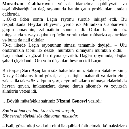
Muradxan Cabbarov
un yüksək idarəetmə qabiliyyəti və
təşəbbüskarlığı bu dağ rayonunda həmin çətin problemləri aradan
qaldırırdı.
…60-cı ildən sonra Laçın rayonu sürətlə inkişaf etdi. Bu
respublikada Heydər Əliyevin, yerdə isə Muradxan Cabbarovun
gərgin əməyinin, zəhmətinin sonucu idi. Onlar hər biri öz
miqyasında zirvəyə qalxmaq üçün yorulmadan mübarizə aparırdılar
və buna da nail oldular.
70-ci illərdə Laçın rayonunun siması tamamilə dəyişdi. – Ulu
öndərimizin təbiri ilə desək, mümkün olmayanı mümkün oldu. –
Laçın abad və gözəl bir diyara çevrildi. Dağlar qoynunda, dağlar
şəhəri çiçəkləndi. Ora yolu düşənləri heyran etdi Laçın.
Bu torpaq
Sarı Aşıq
kimi söz bahadırlarının, Salman Salahov kimi,
Xasay Cabbarov kimi gözəl, səlis, natiqlik məharəti və dərin elmi,
zəkası ilə təkcə öz xalqının yox, qeyri millətlərin nümayəndələrini də
heyran qoyan, imkansızlara dayaq duran alicənab və xeyirxah
alimlərin vətəni idi.
…Böyük mütəfəkkir şairimiz
Nizami Gəncəvi
yazırdı:
Sordu köhnə qızılmı, təzə sözmü yaxşıdı,
Söz sərrafı söylədi söz dünyanın naxışıdır.
– Bəli, gözəl nitqi və dərin elmi ilə qəlbləri fəth etmək, köməksizlərə