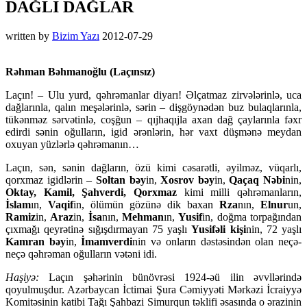
DAĞLI DAĞLAR
written by
Bizim Yazı
2012-07-29
Rəhman Bəhmanoğlu (Laçınsız)
Laçın! – Ulu yurd, qəhrəmanlar diyarı! Əlçatmaz zirvələrinlə, uca
dağlarınla, qalın meşələrinlə, sərin – dişgöynədən buz bulaqlarınla,
tükənməz sərvətinlə, coşğun – qıjhaqıjla axan dağ çaylarınla fəxr
edirdi sənin oğulların, igid ərənlərin, hər vaxt düşmənə meydan
oxuyan yüzlərlə qəhrəmanın…
Laçın, sən, sənin dağların, özü kimi cəsarətli, əyilməz, vüqarlı,
qorxmaz igidlərin –
Soltan bəy
in,
Xosrov bəy
in,
Qaçaq Nəbi
nin,
Oktay, Kamil, Şahverdi, Qorxmaz
kimi milli qəhrəmanların,
İslam
ın,
Vaqif
in, ölümün gözünə dik baxan
Rza
nın,
Elnur
un,
Ramiz
in,
Araz
in,
İsa
nın,
Mehman
ın,
Yusif
in, doğma torpağından
çıxmağı qeyrətinə sığışdırmayan 75 yaşlı
Yusifəli kişi
nin, 72 yaşlı
Kamran bəy
in,
İmamverdi
nin və onların dəstəsindən olan neçə-
neçə qəhrəman oğulların vətəni idi.
Haşiyə:
Laçın şəhərinin bünövrəsi 1924-əü ilin əvvllərində
qoyulmuşdur. Azərbaycan İctimai Şura Cəmiyyəti Mərkəzi İcraiyyə
Komitəsinin katibi Tağı Şahbazi Simurqun təklifi əsasında o ərazinin