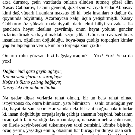
arxa durmaq, çətin vaxtlarda onların əlindən tutmaq gözəl alim
Xasay Cabbarov, Laçınlı general, gözəl şair və ziyalı Eldar Abbasov
kimi dağ vüqarlı insanlara məxsus idi ki, belə insanları o dağlar öz
qoynunda böyütmüş, Azərbaycan xalqı üçün yetişdirmişdi. Xasay
Cabbarov öz yüksək mədəniyyəti, dərin elmi biliyi və zəkası ilə
gənclərin həyat idealına çevrilmiş, onun həyat yolunu gənclər
özlərinə örnək və həyat məktəbi seçmişdilər. Görəsən o əvəzedilməz
insanların, oğulların doğulduğu, boya-başa çatdığı torpaqları kimlər
yağılar tapdağına verdi, kimlər o torpağa xain çıxdı?
Onların ruhu görəsən bizi bağışlayacaqmı? – Yox! Yox! Yenə də
yox!
Dağlar indi qara geyib ağlayır,
Köhnə sirdaşlarını o soraqlayır.
Kəfənsiz ölənə çələng bağlayır,
Xasay təki bir dühanı itirdik.
Nə qədər digər yerlərdə rahat olmaq, bir an belə rahat olmaq
istəyirsənsə də, otura bilmirsən, yata bilmirsən – sanki oturduğun yer
də, həyat da səni sıxır. Hər yandan elə bil səni sorğu-suala tuturlar
ki, insan doğulduğu torpağı layla çaldığı anasının beşiyini, babasının
ocaq çatıb fətir yapdığı dəyirman daşını, nənəsinin nehrə çatmasını,
on illərlə xeyir-bərəkəti tükənməyən taxıl zəmisini, kömbə bişirdiyi
ocaq yerini, yaşadığı elinin, obasının hər bucağı bir dünya olan sirli-