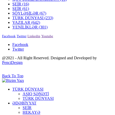
ŞEİR
(16)
ŞEİR
(61)
SÖYLƏŞİLƏR
(67)
TÜRK DÜNYASI
(233)
YAZILAR
(642)
YENİLİKLƏR
(301)
Facebook
Twitter
Linkedin
Youtube
Facebook
Twitter
@2021 - All Right Reserved. Designed and Developed by
PenciDesign
Back To Top
TÜRK DÜNYASI
AŞIQ SƏNƏTİ
TÜRK DÜNYASI
ƏDƏBİYYAT
ŞEİR
HEKAYƏ