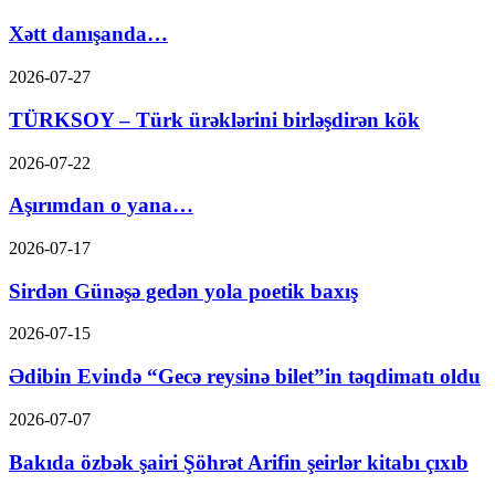
Xətt danışanda…
2026-07-27
TÜRKSOY – Türk ürəklərini birləşdirən kök
2026-07-22
Aşırımdan o yana…
2026-07-17
Sirdən Günəşə gedən yola poetik baxış
2026-07-15
Ədibin Evində “Gecə reysinə bilet”in təqdimatı oldu
2026-07-07
Bakıda özbək şairi Şöhrət Arifin şeirlər kitabı çıxıb