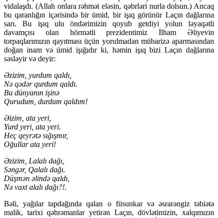
vidalaşdı. (Allah onlara rəhmət eləsin, qəbrləri nurla dolsun.) Ancaq
bu qaranlığın içərisində bir ümid, bir işıq görünür Laçın dağlarına
sarı. Bu işıq ulu öndərimizin qoyub getdiyi yolun ləyaqətli
davamçısı olan hörmətli prezidentimiz İlham Əliyevin
torpaqlarımızın qayıtması üçün yorulmadan mübarizə aparmasından
doğan inam və ümid işığıdır ki, həmin işıq bizi Laçın dağlarına
səsləyir və deyir:
Əzizim, yurdum qaldı,
Nə qədər qurdum qaldı.
Bu dünyanın işinə
Qurudum, durdum qaldım!
Əizim, ata yeri,
Yurd yeri, ata yeri.
Heç qeyrətə sığışmır,
Oğullar ata yeri!
Əzizim, Lalalı dağı,
Səngər, Qalalı dağı.
Düşmən əlində qaldı,
Nə vaxt alalı dağı?!.
Bəli, yağılar tapdağında qalan o füsunkar və əsrarəngiz təbiətə
malik, tarixi qəhrəmanlar yetirən Laçın, dövlətimizin, xalqımızın