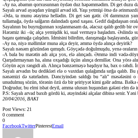
-Ay nə, abamın qorxusunnan öydən duz həpəmmədim. Di get duzu da s
Sayalı arvad ayaqdan yüngül arvad idi. Yaşı yetmişi ötsə də ərinməzdi
-Ədə, ta munu ətəyimə hellədin. Di get sən gətir. Əl dammızın ya
tullamağa, öydə salğarın dalındadı qənd xaşası. Gedif dağıdaşsan oral
Sayalının bu buyruğunnan xoşlanmasam da, əlacsız qalıb gedib bir ov
Hərəmiz iki –üç alça yemişdik ki, sual verməyə başladım. Əslində s
başını qatmağa çalışdım. İdmisini bilirdim, danışmağa başlayanda, gü
-Ay nə, niyə məllimlər muna alça deyir, əmmə öydə alınça deyirik?
Sayalı nənəm gözündən qımışdı. Göyçədə doğulmuşdu, yenə oraların adə
-A bala bu mərətin adı alça yox, elə alınçadı. Əmmə indi vədə-döyra
Qarşıdırmaynan ha, alına oxşadığı üçün alınça demillər. Ona yörə alı
Göyün açıx rəngidi alı. Alınça bənzərməyə başdıyır ha, bax o rəhdi. İ
Sayalı arvadın bu dedikləri elə o vaxtdan qulağımda sırğa qalıb. Bu 
nənəmizi də xatırladım. Dənciyindən saldığı bu “alı” məsələsini o
unudulmuş sözün, törənin özü də bir şeiriyyət kimi gəlir adma. Bəlkə d
Doğrudur, bu elmi isbat deyil, amma ulusun huşundan gələni elm də in
P.S: Sayalı arvad baxıb gördü ki, ətəyindəki alçalar dibinə senir. Yəni
20/04/2016, BAKI
Post Views:
21
0 comment
0
Facebook
Twitter
Pinterest
Email