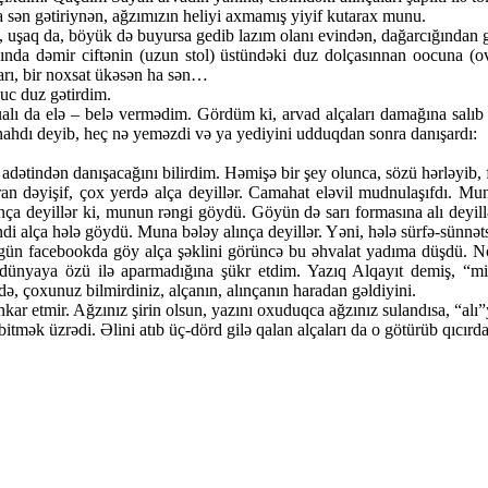
ən gətiriynən, ağzımızın heliyi axmamış yiyif kutarax munu.
, uşaq da, böyük də buyursa gedib lazım olanı evindən, dağarcığından g
nında dəmir ciftənin (uzun stol) üstündəki duz dolçasınnan oocuna (
arı, bir noxsat ükəsən ha sən…
uc duz gətirdim.
ualı da elə – belə vermədim. Gördüm ki, arvad alçaları damağına salı
nahdı deyib, heç nə yeməzdi və ya yediyini udduqdan sonra danışardı:
tindən danışacağını bilirdim. Həmişə bir şey olunca, sözü hərləyib, fı
n dəyişif, çox yerdə alça deyillər. Camahat eləvil mudnulaşıfdı. Munn
nça deyillər ki, munun rəngi göydü. Göyün də sarı formasına alı deyill
ndi alça hələ göydü. Muna bələy alınça deyillər. Yəni, hələ sürfə-sünnət
gün facebookda göy alça şəklini görüncə bu əhvalat yadıma düşdü. Nosta
 dünyaya özü ilə aparmadığına şükr etdim. Yazıq Alqayıt demiş, “mil
ə, çoxunuz bilmirdiniz, alçanın, alınçanın haradan gəldiyini.
kar etmir. Ağzınız şirin olsun, yazını oxuduqca ağzınız sulandısa, “al
 bitmək üzrədi. Əlini atıb üç-dörd gilə qalan alçaları da o götürüb qıcırd