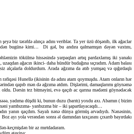
şeyə biz tərəfdə alınça adını veriblər. Ta yer üzü döşənib, ilk ağaclar
əmdən bugünə kimi… Di gəl, bu andıra qalmamışın dəyən vaxtını,
əmizin tökülmə hissəsində yarpaqları artıq pardaxlamış iki yanakı
, uzaqdan ağacın ikinci- daha hündür budağına sıçradım. Adam balası
tsiz alçalarla doldurdum. Arada ağzıma da atıb yumşaq və qığırdaqlı
rı rəfiqəsi Hunellə (ikisinin də adını atam qoymuşdu. Atam onların hər
 əllərindən qapıb mən də ağzıma atdım. Dişlərimi, damaqlarımı göynəmə
 oldu. Dərsin tez bitməyini, evə qaçıb ac qarına mədəmi göynədəcək
 həəə, yadıma düşdü ki, bunun duzu (barıtı) yoxdu axı. Abamın ( bizim
məni yambızıma- yanbızıma bir – iki şapartlayacaqdı…
dın yanın qaçdım. Sayalı nənə dünya görmüş arvadıydı. Nənəsinin,
. Boz ayı yola verəndən sonra əl damından taxçasını çıxarıb bayırdakı
işdən-keçmişdən bir az mırtdadaram.
ökdüm ətəyinə: