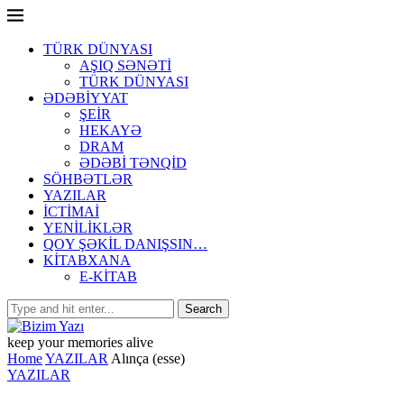
TÜRK DÜNYASI
AŞIQ SƏNƏTİ
TÜRK DÜNYASI
ƏDƏBİYYAT
ŞEİR
HEKAYƏ
DRAM
ƏDƏBİ TƏNQİD
SÖHBƏTLƏR
YAZILAR
İCTİMAİ
YENİLİKLƏR
QOY ŞƏKİL DANIŞSIN…
KİTABXANA
E-KİTAB
keep your memories alive
Home
YAZILAR
Alınça (esse)
YAZILAR