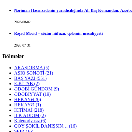
Nəriman Həsənzadənin yaradıcılığında Ali Baş Komandan, Azərbay
2026-08-02
Rəşad Məcid – sözün nüfuzu, qələmin məsuliyyəti
2026-07-31
Bölmələr
ARAŞDIRMA
(5)
AŞIQ SƏNƏTİ
(21)
BAŞ YAZI
(551)
E-KİTAB
(2)
ƏDƏBİ GÜNDƏM
(9)
ƏDƏBİYYAT
(19)
HEKAYƏ
(6)
HEKAYƏ
(1)
İCTİMAİ
(218)
İLK ADDIM
(2)
Kateqoriyasız
(6)
QOY ŞƏKİL DANIŞSIN…
(16)
ŞEİR
(16)