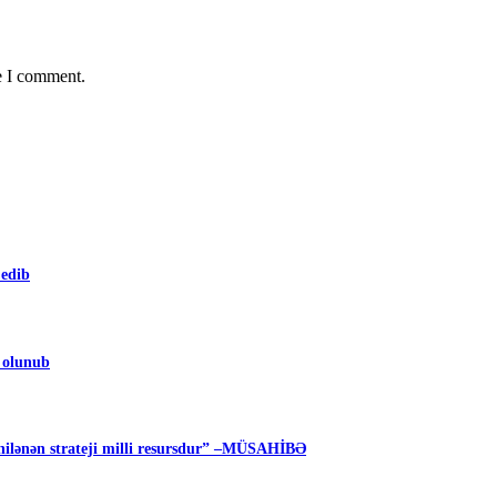
e I comment.
 edib
m olunub
ilənən strateji milli resursdur” –MÜSAHİBƏ