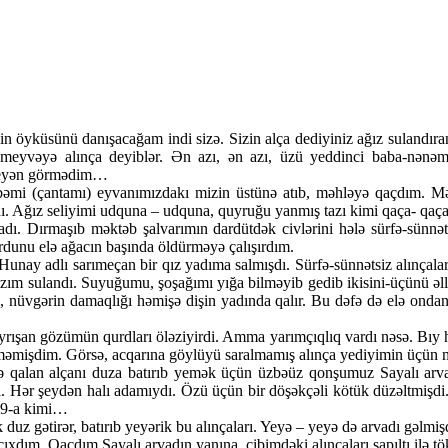
in öyküsünü danışacağam indi sizə. Sizin alça dediyiniz ağız sulandıran 
 meyvəyə alınça deyiblər. Ən azı, ən azı, üzü yeddinci baba-nən
m deyən görmədim…
əmi (çantamı) eyvanımızdakı mizin üstünə atıb, məhləyə qaçdım. Məhl
 Ağız seliyimi udquna – udquna, quyruğu yanmış tazı kimi qaça- qaça
adı. Dırmaşıb məktəb şalvarımın dardütdək civlərini hələ sürfə-sünnə
rdunu elə ağacın başında öldürməyə çalışırdım.
i Hunay adlı sarımeçan bir qız yadıma salmışdı. Sürfə-sünnətsiz alınçala
üm. Ağzım sulandı. Suyuğumu, şoşağımı yığa bilməyib gedib ikisini-üçünü
 nüvgərin damaqlığı həmişə dişin yadında qalır. Bu dəfə də elə ondan
ayrışan gözümün qurdları öləziyirdi. Amma yarımçıqlıq vardı nəsə. Bıy
məmişdim. Görsə, acqarına göylüyü saralmamış alınça yediyimin üçün 
ə qalan alçanı duza batırıb yemək üçün üzbəüz qonşumuz Sayalı arva
ı. Hər şeydən halı adamıydı. Özü üçün bir döşəkçəli kötük düzəltmişdi
t 9-a kimi…
duz gətirər, batırıb yeyərik bu alınçaları. Yeyə – yeyə də arvadı gəlm
 çıxdım. Qaçdım Sayalı arvadın yanına, cibimdəki alınçaları şapıltı ilə t