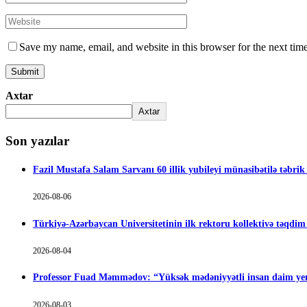
Save my name, email, and website in this browser for the next tim
Axtar
Axtar
Son yazılar
Fazil Mustafa Salam Sarvanı 60 illik yubileyi münasibətilə təbrik
2026-08-06
Türkiyə-Azərbaycan Universitetinin ilk rektoru kollektivə təqdi
2026-08-04
Professor Fuad Məmmədov: “Yüksək mədəniyyətli insan daim yen
2026-08-03