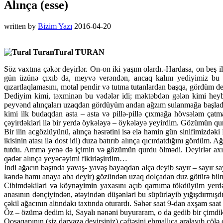
Alınça (esse)
written by
Bizim Yazı
2016-04-20
Tural TURAN
Söz vaxtına çəkər deyirlər. On-on iki yaşım olardı.-Hardasa, on beş il
gün üzünə çıxıb da, meyvə verəndən, ancaq kalını yediyimiz bu
qızartlaqlamasını, motal pendir və tutma tutanlardan başqa, gördü
Dediyim kimi, təxminən bu vədələr idi; məktəbdən gələn kimi heyb
peyvənd alınçaları uzaqdan gördüyüm andan ağzım sulanmağa başladı.
kimi ilk budaqdan asta – asta və pillə-pillə çıxmağa hövsələm çatm
çəyirdəkləri ilə bir yerdə öykələyə – öykələyə yeyirdim. Gözümün qu
Bir ilin acgözlüyünü, alınça həsrətini isə elə həmin gün sinifimizdək
ikisinin atası ilə dost idi) duza batırıb alınça qıcırdatdığını görd
tutdu. Amma yenə də içimin və gözümün qurdu ölmədi. Deyirlər axı,
qədər alınça yeyəcəyimi fikirləşirdim…
İndi ağacın başında yavaş- yavaş bayaqdan alça deyib sayır – sayır s
kəndə hamı anaya aba deyir) gözündən uzaq dolçadan duz götürə bil
Cibimdəkiləri və köynəyimin yaxasını açıb qarnıma tökdüyüm yerd
anasının dənçiyindən, ətəyindən düşənləri bu süpürləyib yığışdırmışd
çəkil ağacının altındakı taxtında oturardı. Səhər saat 9-dan axşam saa
Öz – özümə dedim ki, Sayalı nənəni buyuraram, o da gedib bir çimdik 
Qoşaqapının (siz darvaza deyirsiniz) cəftəsini ehmallıca aralayıb çölə