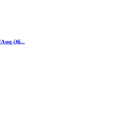
şıq Əli...