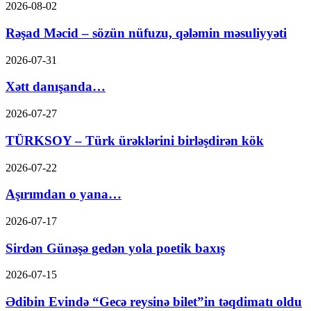
2026-08-02
Rəşad Məcid – sözün nüfuzu, qələmin məsuliyyəti
2026-07-31
Xətt danışanda…
2026-07-27
TÜRKSOY – Türk ürəklərini birləşdirən kök
2026-07-22
Aşırımdan o yana…
2026-07-17
Sirdən Günəşə gedən yola poetik baxış
2026-07-15
Ədibin Evində “Gecə reysinə bilet”in təqdimatı oldu