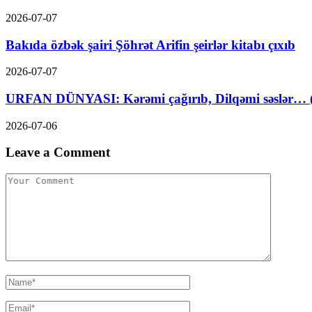
2026-07-07
Bakıda özbək şairi Şöhrət Arifin şeirlər kitabı çıxıb
2026-07-07
URFAN DÜNYASI: Kərəmi çağırıb, Dilqəmi səslər… (A
2026-07-06
Leave a Comment