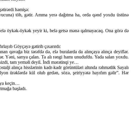
ətirərdi həmişə:
ovucuna) töh, gətir. Amma yerə dağıtma ha, orda qənd yoxdu üstünə
b elə öykək-öykək yeyir ki, belə getsə mənə qalmayacaq. Ona görə də
rlayıb Göyçəyə gətirib çıxarırdı:
an qavağa biz tərəfdə də, elə buralarda da alınçaya alınça deyiflər.
ər. Yəni, sarıya çalan. Ta alı rəngi hamı unudufdu. Yada salan yoxdu.
sizdi, tam yeməli deyil. İndi mərətinqi ye…
lji alınça hisslərinin kadr-kadr görüntüləri altında rəhmətlik Sayalı
yon ürəklərdə kül olub gedən, sözə, şeiriyyətə hayıfım gəlir”. Hər
ı”ya keçin…
atmağa başladı.