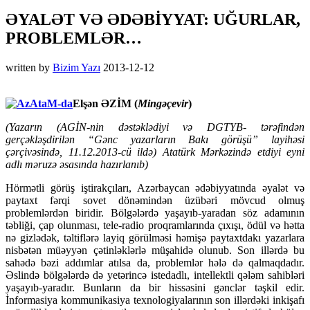
ƏYALƏT VƏ ƏDƏBİYYAT: UĞURLAR,
PROBLEMLƏR…
written by
Bizim Yazı
2013-12-12
Elşən ƏZİM (
Mingəçevir
)
(Yazarın (AGİN-nin dəstəklədiyi və DGTYB- tərəfindən
gerçəkləşdirilən “Gənc yazarların Bakı görüşü” layihəsi
çərçivəsində, 11.12.2013-cü ildə) Atatürk Mərkəzində etdiyi eyni
adlı məruzə əsasında hazırlanıb)
Hörmətli görüş iştirakçıları, Azərbaycan ədəbiyyatında əyalət və
paytaxt fərqi sovet dönəmindən üzübəri mövcud olmuş
problemlərdən biridir. Bölgələrdə yaşayıb-yaradan söz adamının
təbliği, çap olunması, tele-radio proqramlarında çıxışı, ödül və hətta
nə gizlədək, təltiflərə layiq görülməsi həmişə paytaxtdakı yazarlara
nisbətən müəyyən çətinləklərlə müşahidə olunub. Son illərdə bu
sahədə bəzi addımlar atılsa da, problemlər hələ də qalmaqdadır.
Əslində bölgələrdə də yetərincə istedadlı, intellektli qələm sahibləri
yaşayıb-yaradır.
Bunların da bir hissəsini gənclər təşkil edir.
İnformasiya kommunikasiya texnologiyalarının son illərdəki inkişafı