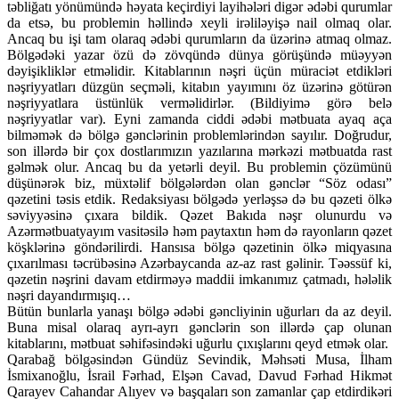
təbliğatı yönümündə həyata keçirdiyi layihələri digər ədəbi qurumlar
da etsə, bu problemin həllində xeyli irəliləyişə nail olmaq olar.
Ancaq bu işi tam olaraq ədəbi qurumların da üzərinə atmaq olmaz.
Bölgədəki yazar özü də zövqündə dünya görüşündə müəyyən
dəyişikliklər etməlidir. Kitablarının nəşri üçün müraciət etdikləri
nəşriyyatları düzgün seçməli, kitabın yayımını öz üzərinə götürən
nəşriyyatlara üstünlük verməlidirlər. (Bildiyimə görə belə
nəşriyyatlar var). Eyni zamanda ciddi ədəbi mətbuata ayaq aça
bilməmək də bölgə gənclərinin problemlərindən sayılır. Doğrudur,
son illərdə bir çox dostlarımızın yazılarına mərkəzi mətbuatda rast
gəlmək olur. Ancaq bu da yetərli deyil. Bu problemin çözümünü
düşünərək biz, müxtəlif bölgələrdən olan gənclər “Söz odası”
qəzetini təsis etdik. Redaksiyası bölgədə yerləşsə də bu qəzeti ölkə
səviyyəsinə çıxara bildik. Qəzet Bakıda nəşr olunurdu və
Azərmətbuatyayım vasitəsilə həm paytaxtın həm də rayonların qəzet
köşklərinə göndərilirdi. Hansısa bölgə qəzetinin ölkə miqyasına
çıxarılması təcrübəsinə Azərbaycanda az-az rast gəlinir. Təəssüf ki,
qəzetin nəşrini davam etdirməyə maddii imkanımız çatmadı, hələlik
nəşri dayandırmışıq…
Bütün bunlarla yanaşı bölgə ədəbi gəncliyinin uğurları da az deyil.
Buna misal olaraq ayrı-ayrı gənclərin son illərdə çap olunan
kitablarını, mətbuat səhifəsindəki uğurlu çıxışlarını qeyd etmək olar.
Qarabağ bölgəsindən Gündüz Sevindik, Məhsəti Musa, İlham
İsmixanoğlu, İsrail Fərhad, Elşən Cavad, Davud Fərhad Hikmət
Qarayev Cahandar Alıyev və başqaları son zamanlar çap etdirdikəri