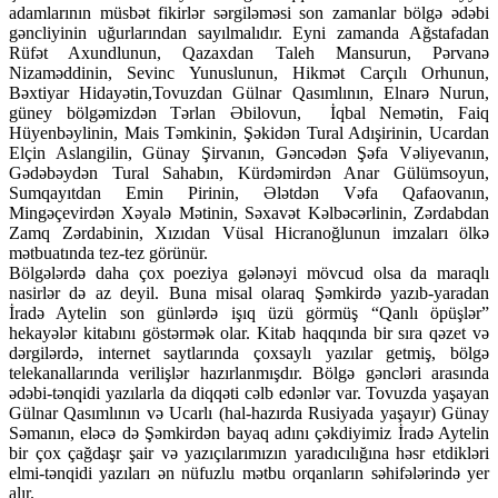
adamlarının müsbət fikirlər sərgiləməsi son zamanlar bölgə ədəbi
gəncliyinin uğurlarından sayılmalıdır. Eyni zamanda Ağstafadan
Rüfət Axundlunun, Qazaxdan Taleh Mansurun, Pərvanə
Nizaməddinin, Sevinc Yunuslunun, Hikmət Carçılı Orhunun,
Bəxtiyar Hidayətin,Tovuzdan Gülnar Qasımlının, Elnarə Nurun,
güney bölgəmizdən Tərlan Əbilovun, İqbal Nemətin, Faiq
Hüyenbəylinin, Mais Təmkinin, Şəkidən Tural Adışirinin, Ucardan
Elçin Aslangilin, Günay Şirvanın, Gəncədən Şəfa Vəliyevanın,
Gədəbəydən Tural Sahabın, Kürdəmirdən Anar Gülümsoyun,
Sumqayıtdan Emin Pirinin, Ələtdən Vəfa Qafaovanın,
Mingəçevirdən Xəyalə Mətinin, Səxavət Kəlbəcərlinin, Zərdabdan
Zamq Zərdabinin, Xızıdan Vüsal Hicranoğlunun imzaları ölkə
mətbuatında tez-tez görünür.
Bölgələrdə daha çox poeziya gələnəyi mövcud olsa da maraqlı
nasirlər də az deyil. Buna misal olaraq Şəmkirdə yazıb-yaradan
İradə Aytelin son günlərdə işıq üzü görmüş “Qanlı öpüşlər”
hekayələr kitabını göstərmək olar. Kitab haqqında bir sıra qəzet və
dərgilərdə, internet saytlarında çoxsaylı yazılar getmiş, bölgə
telekanallarında verilişlər hazırlanmışdır. Bölgə gəncləri arasında
ədəbi-tənqidi yazılarla da diqqəti cəlb edənlər var. Tovuzda yaşayan
Gülnar Qasımlının və Ucarlı (hal-hazırda Rusiyada yaşayır) Günay
Səmanın, eləcə də Şəmkirdən bayaq adını çəkdiyimiz İradə Aytelin
bir çox çağdaşr şair və yazıçılarımızın yaradıcılığına həsr etdikləri
elmi-tənqidi yazıları ən nüfuzlu mətbu orqanların səhifələrində yer
alır.