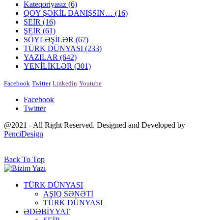
Kateqoriyasız
(6)
QOY ŞƏKİL DANIŞSIN…
(16)
ŞEİR
(16)
ŞEİR
(61)
SÖYLƏŞİLƏR
(67)
TÜRK DÜNYASI
(233)
YAZILAR
(642)
YENİLİKLƏR
(301)
Facebook
Twitter
Linkedin
Youtube
Facebook
Twitter
@2021 - All Right Reserved. Designed and Developed by
PenciDesign
Back To Top
TÜRK DÜNYASI
AŞIQ SƏNƏTİ
TÜRK DÜNYASI
ƏDƏBİYYAT