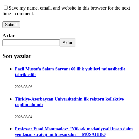
Save my name, email, and website in this browser for the next
time I comment.
Axtar
Axtar
Son yazılar
Fazil Mustafa Salam Sarvanı 60 illik yubileyi münasibətilə
təbrik edib
2026-08-06
Türkiyə-Azərbaycan Universitetinin ilk rektoru kollektivə
təqdim olunub
2026-08-04
Professor Fuad Məmmədov: “Yüksək mədəniyyətli insan daim
yenilənən strateji milli resursdur” –MÜSAHİBƏ