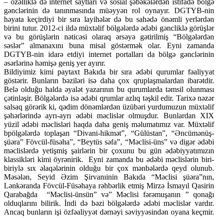
– özəlliklə də internet saytları və sosial şəbəkələrdən istifadə bölgə
gənclərinin də tanınmasında müəyyən rol oynayır. DGTYB-nin
həyata keçirdiyi bir sıra layihələr də bu sahədə önəmli yerlərdən
birini tutur. 2012-ci ildə müxtəlif bölgələrdə ədəbi gəncliklə görüşlər
və bu görüşlərin nəticəsi olaraq ərsəyə gətirilmiş “Bölgələrdən
səslər” almanaxını buna misal göstərmək olar. Eyni zamanda
DGTYB-nin idarə etdiyi internet portalları da bölgə gənclərinin
əsərlərinə həmişə geniş yer ayırır.
Bildiyimiz kimi paytaxt Bakıda bir sıra ədəbi qurumlar fəaliyyat
göstərir. Bunların bəziləri isə daha çox qruplaşmalardan ibarətdir.
Belə olduğu halda əyalət yazarının bu qurumlarda təmsil olunması
çətinləşir. Bölgələrdə isə ədəbi qrumlar azlıq təşkil edir. Tarixə nəzər
salsaq görərik ki, qədim dönəmlərdən üzübəri yurdumuzun müxtəlif
şəhərlərində ayrı-ayrı ədəbi məclislər olmuşdur. Bunlardan XIX
yüzil ədəbi məclisləri haqda daha geniş məlumatımız var. Müxtəlif
bpölgələrdə toplaşan “Divani-hikmət”, “Gülüstan”, “Əncümənüş-
şüəra” Fövcül-füsəha”, “Beytüs səfa”, “Məclisi-üns” və digər ədəbi
məclislərdə yetişmiş şairlərin bir çoxunu bu gün ədəbiyyatımızın
klassikləri kimi öyrənirik. Eyni zamanda bu ədəbi məclislərin biri-
biriylə sıx əlaqələrinin olduğu bir çox mənbələrdə qeyd olunub.
Məsələn, Seyid Əzim Şirvanıinin Bakıda “Məclisi şüəra”nın,
Lənkəranda Fövcül-Füsəhaya rəhbərlik etmiş Mirzə İsmayıl Qasirin
Qarabağda “Məclisi-ünsün” və” Məclisi fərəmuşanın ” qonağı
olduqlarını bilirik. İndi də bəzi bölgələrdə ədəbi məclislər vardır.
Ancaq bunların işi özfəaliyyət dərnəyi səviyyəsindən oyana keçmir.