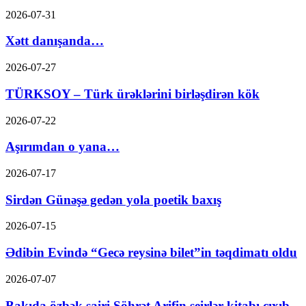
2026-07-31
Xətt danışanda…
2026-07-27
TÜRKSOY – Türk ürəklərini birləşdirən kök
2026-07-22
Aşırımdan o yana…
2026-07-17
Sirdən Günəşə gedən yola poetik baxış
2026-07-15
Ədibin Evində “Gecə reysinə bilet”in təqdimatı oldu
2026-07-07
Bakıda özbək şairi Şöhrət Arifin şeirlər kitabı çıxıb