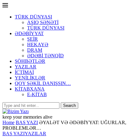
TÜRK DÜNYASI
AŞIQ SƏNƏTİ
TÜRK DÜNYASI
ƏDƏBİYYAT
ŞEİR
HEKAYƏ
DRAM
ƏDƏBİ TƏNQİD
SÖHBƏTLƏR
YAZILAR
İCTİMAİ
YENİLİKLƏR
QOY ŞƏKİL DANIŞSIN…
KİTABXANA
E-KİTAB
keep your memories alive
Home
BAŞ YAZI
ƏYALƏT VƏ ƏDƏBİYYAT: UĞURLAR,
PROBLEMLƏR…
BAŞ YAZI
YAZILAR