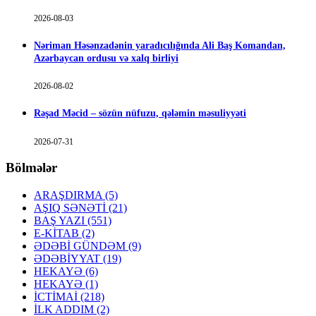
2026-08-03
Nəriman Həsənzadənin yaradıcılığında Ali Baş Komandan,
Azərbaycan ordusu və xalq birliyi
2026-08-02
Rəşad Məcid – sözün nüfuzu, qələmin məsuliyyəti
2026-07-31
Bölmələr
ARAŞDIRMA
(5)
AŞIQ SƏNƏTİ
(21)
BAŞ YAZI
(551)
E-KİTAB
(2)
ƏDƏBİ GÜNDƏM
(9)
ƏDƏBİYYAT
(19)
HEKAYƏ
(6)
HEKAYƏ
(1)
İCTİMAİ
(218)
İLK ADDIM
(2)