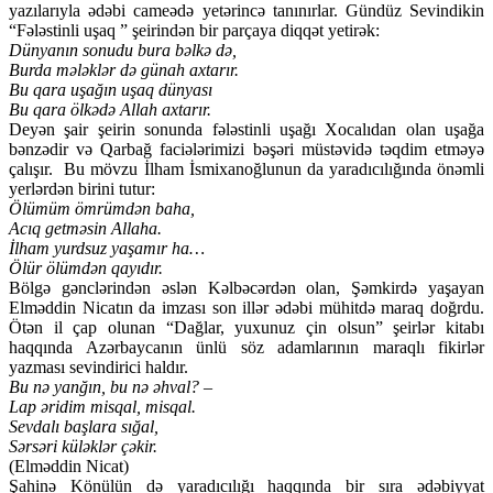
yazılarıyla ədəbi cameədə yetərincə tanınırlar. Gündüz Sevindikin
“Fələstinli uşaq ” şeirindən bir parçaya diqqət yetirək:
Dünyanın sonudu bura bəlkə də,
Burda mələklər də günah axtarır.
Bu qara uşağın uşaq dünyası
Bu qara ölkədə Allah axtarır.
Deyən şair şeirin sonunda fələstinli uşağı Xocalıdan olan uşağa
bənzədir və Qarbağ faciələrimizi bəşəri müstəvidə təqdim etməyə
çalışır. Bu mövzu İlham İsmixanoğlunun da yaradıcılığında önəmli
yerlərdən birini tutur:
Ölümüm ömrümdən baha,
Acıq getməsin Allaha.
İlham yurdsuz yaşamır ha…
Ölür ölümdən qayıdır.
Bölgə gənclərindən əslən Kəlbəcərdən olan, Şəmkirdə yaşayan
Elməddin Nicatın da imzası son illər ədəbi mühitdə maraq doğrdu.
Ötən il çap olunan “Dağlar, yuxunuz çin olsun” şeirlər kitabı
haqqında Azərbaycanın ünlü söz adamlarının maraqlı fikirlər
yazması sevindirici haldır.
Bu nə yanğın, bu nə əhval? –
Lap əridim misqal, misqal.
Sevdalı başlara sığal,
Sərsəri küləklər çəkir.
(Elməddin Nicat)
Şahinə Könülün də yaradıcılığı haqqında bir sıra ədəbiyyat