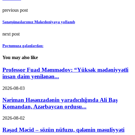
previous post
Sənətşünaslarımız Makedoniyaya yollanıb
next post
Poçtumuza gələnlərdən:
You may also like
Professor Fuad Məmmədov: “Yüksək mədəniyyətli
insan daim yenilənən...
2026-08-03
Nəriman Həsənzadənin yaradıcılığında Ali Baş
Komandan, Azərbaycan ordusu...
2026-08-02
Rəşad Məcid – sözün nüfuzu, qələmin məsuliyyəti