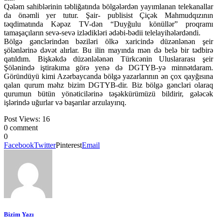
Qələm sahiblərinin təbliğatında bölgələrdən yayımlanan telekanallar
da önəmli yer tutur. Şair- publisist Çiçək Mahmudqızının
təqdimatında Kəpəz TV-dən “Duyğulu könüllər” proqramı
tamaşaçıların sevə-sevə izlədikləri ədəbi-bədii telelayihələrdəndi.
Bölgə gənclərindən bəziləri ölkə xaricində düzənlənən şeir
şölənlərinə dəvət alırlar. Bu ilin mayında mən də belə bir tədbirə
qatıldım. Bişkəkdə düzənlələnən Türkcənin Uluslararası şeir
Şölənində iştirakıma görə yenə də DGTYB-yə minnətdaram.
Göründüyü kimi Azərbaycanda bölgə yazarlarının ən çox qayğısına
qalan qurum məhz bizim DGTYB-dir. Biz bölgə gəncləri olaraq
qurumun bütün yönəticilərinə təşəkkürümüzü bildirir, gələcək
işlərində uğurlar və başarılar arzulayırıq.
Post Views:
16
0 comment
0
Facebook
Twitter
Pinterest
Email
Bizim Yazı