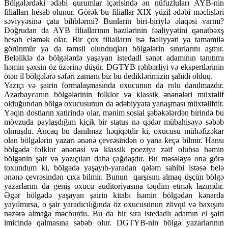
Bölgələrdəki ədəbi qurumlar içərisində ən nüfuzluları AYB-nin
filialları hesab olunur. Görək bu filiallar XIX yüzil ədəbi məclisləri
səviyyəsinə çata biliblərmi? Bunların biri-biriylə əlaqəsi varmı?
Doğrudan da AYB filiallarının bəzilərinin fəaliyyətini qənatbəxş
hesab eləmək olar. Bir çox filialların isə fəaliyyəti ya tamamilə
görünmür ya da təmsil olunduqları bölgələrin sınırlarını aşmır.
Beləliklə də bölgələrdə yaşayan istedadl sənət adamının tanıtımı
həmin şəxsin öz üzərinə düşür. DGTYB rəhbərliyi və ekspertlərinin
ötən il bölgələrə səfəri zamanı biz bu dediklərimizin şahidi olduq.
Yazıçı və şairin formalaşmasında oxucunun da rolu danılmazdır.
Azərbaycanın bölgələrinin folklor və klassik ənənələri müxtəlif
olduğundan bölgə oxucusunun da ədəbiyyata yanaşması müxtəlifdir.
Yəqin dostların xatirində olar, mənim sosial şəbəkələrdən birində bu
mövzuda paylaşdığım kiçik bir status nə qədər mübahisəyə səbəb
olmuşdu. Ancaq bu danılmaz həqiqətdir ki, oxucusu mühəfizəkar
olan bölgələrin yazarı ənənə çevrəsindən o yana keçə bilmir. Hansı
bölgədə folklor ənənəsi və klassik poeziya zəif olubsa həmin
bölgənin şair və yazıçıları daha çağdaşdır. Bu məsələyə ona görə
toxundum ki, bölgədə yaşayıb-yaradan qələm sahibi istəsə belə
ənənə çevrəsindən çıxa bilmir. Bunun qarşısını almaq üşçün bölgə
yazarlarını da geniş oxucu auditoriyasına təqdim etmək lazımdır.
Əgər bölgədə yaşayan şairin kitabı həmin bölgədən kənarda
yayılmırsa, o şair yaradıcılığında öz oxucusunun zövqü və baxışını
nəzərə almağa məcburdu. Bu da bir sıra istedadlı adamın el şairi
imicində qalmasına səbəb olur. DGTYB-nin bölgə yazarlarının