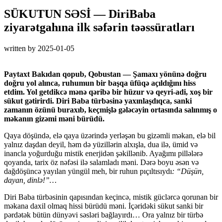
SÜKUTUN SƏSİ — DiriBaba
ziyarətgahına ilk səfərin təəssüratları
written by
2025-01-05
Paytaxt Bakıdan qopub, Qobustan — Şamaxı yönünə doğru
doğru yol alınca, ruhumun bir başqa üfüqə açıldığını hiss
etdim. Yol getdikcə mənə qəribə bir hüzur və qeyri-adi, xoş bir
sükut gətirirdi. Diri Baba türbəsinə yaxınlaşdıqca, sanki
zamanın özünü buraxıb, keçmişlə gələcəyin ortasında salınmış o
məkanın gizəmi məni bürüdü.
Qaya döşündə, elə qaya üzərində yerləşən bu gizəmli məkan, elə bil
yalnız daşdan deyil, həm də yüzillərin alxışla, dua ilə, ümid və
inancla yoğurduğu mistik enerjidən şəkillənib. Ayağımı pillələrə
qoyanda, tarix öz nəfəsi ilə salamladı məni. Dərə boyu əsən və
dağdöşüncə yayılan yüngül meh, bir ruhun pıçıltısıydı
: “Düşün,
dayan, dinlə!”…
Diri Baba türbəsinin qapısından keçincə, mistik güclərcə qorunan bir
məkana daxil olmaq hissi bürüdü məni. İçəridəki sükut sanki bir
pərdətək bütün dünyəvi səsləri bağlayırdı… Ora yalnız bir türbə