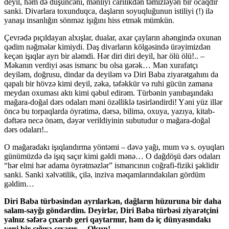
deyil, həm də düşüncəni, mənliyi carilikdən təmizləyən bir ocaqdır
sanki. Divarlara toxunduqca, daşların soyuqluğunun istiliyi (!) ilə
yanaşı insanlığın sönməz işığını hiss etmək mümkün.
Çevrədə pıçıldayan alxışlar, dualar, axar çayların ahəngində oxunan
qədim nəğmələr kimiydi. Daş divarların kölgəsində ürəyimizdən
keçən işıqlar ayrı bir aləmdi. Hər diri diri deyil, hər ölü ölü!.. –
Məkanın verdiyi əsas ismarıc bu olsa gərək… Mən xurafatçı
deyiləm, doğrusu, dindar da deyiləm və Diri Baba ziyarətgahını da
qapalı bir hövzə kimi deyil, zəka, təfəkkür və ruhi gücün zamana
meydan oxuması aktı kimi qəbul edirəm. Türbənin yanıbaşındakı
mağara-doğal dərs odaları məni özəlliklə təsirləndirdi! Yəni yüz illər
öncə bu torpaqlarda öyrətimə, dərsə, bilimə, oxuya, yazıya, kitab-
dəftərə necə önəm, dəyər verildiyinin subutudur o mağara-doğal
dərs odaları!..
O mağaradakı işıqlandırma yöntəmi – dəvə yağı, mum və s. oyuqları
günümüzdə də işıq saçır kimi gəldi mənə… O dağdöşü dərs odaları
“hər elmi hər adama öyrətməzlər” ismarıcının coğrafi-fiziki şəklidir
sanki. Sanki xəlvətilik, çilə, inziva məqamlarındakıları gördüm
gəldim…
Diri Baba türbəsindən ayrılarkən, dağların hüzuruna bir daha
salam-sayğı göndərdim. Deyirlər, Diri Baba türbəsi ziyarətçini
yalnız səfərə çıxarıb geri qaytarmır, həm də iç dünyasındakı
yeni bir cığıra çıxarır… Olsun!