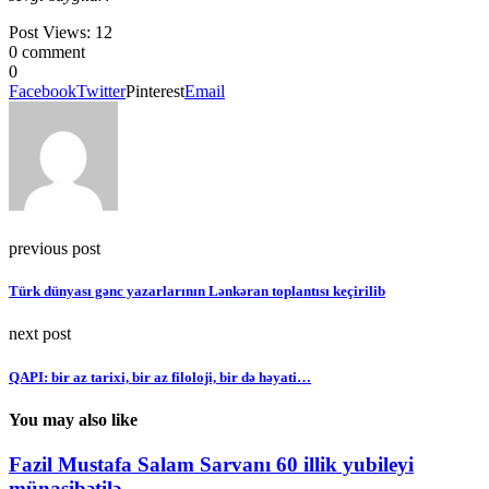
Post Views:
12
0 comment
0
Facebook
Twitter
Pinterest
Email
previous post
Türk dünyası gənc yazarlarının Lənkəran toplantısı keçirilib
next post
QAPI: bir az tarixi, bir az filoloji, bir də həyati…
You may also like
Fazil Mustafa Salam Sarvanı 60 illik yubileyi
münasibətilə...