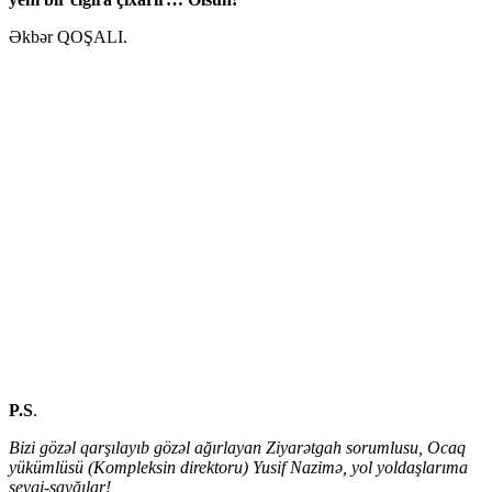
Əkbər QOŞALI.
P.S
.
Bizi gözəl qarşılayıb gözəl ağırlayan Ziyarətgah sorumlusu, Ocaq
yükümlüsü (Kompleksin direktoru) Yusif Nazimə, yol yoldaşlarıma
sevgi-sayğılar!