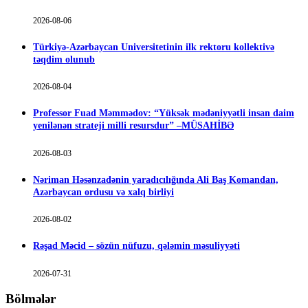
2026-08-06
Türkiyə-Azərbaycan Universitetinin ilk rektoru kollektivə
təqdim olunub
2026-08-04
Professor Fuad Məmmədov: “Yüksək mədəniyyətli insan daim
yenilənən strateji milli resursdur” –MÜSAHİBƏ
2026-08-03
Nəriman Həsənzadənin yaradıcılığında Ali Baş Komandan,
Azərbaycan ordusu və xalq birliyi
2026-08-02
Rəşad Məcid – sözün nüfuzu, qələmin məsuliyyəti
2026-07-31
Bölmələr