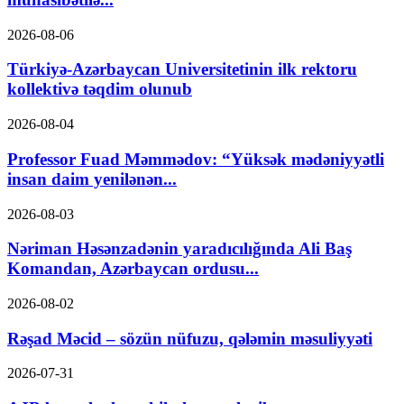
2026-08-06
Türkiyə-Azərbaycan Universitetinin ilk rektoru
kollektivə təqdim olunub
2026-08-04
Professor Fuad Məmmədov: “Yüksək mədəniyyətli
insan daim yenilənən...
2026-08-03
Nəriman Həsənzadənin yaradıcılığında Ali Baş
Komandan, Azərbaycan ordusu...
2026-08-02
Rəşad Məcid – sözün nüfuzu, qələmin məsuliyyəti
2026-07-31