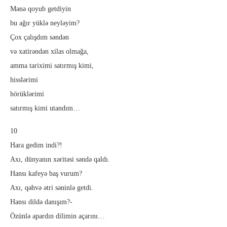
Mənə qoyub getdiyin
bu ağır yüklə neyləyim?
Çox çalışdım səndən
və xatirəndən xilas olmağa,
amma tariximi satırmış kimi,
hisslərimi
hörüklərimi
satırmış kimi utandım…
10
Hara gedim indi?!
Axı, dünyanın xəritəsi səndə qaldı.
Hansı kafeyə baş vurum?
Axı, qəhvə ətri səninlə getdi.
Hansı dildə danışım?-
Özünlə apardın dilimin açarını…