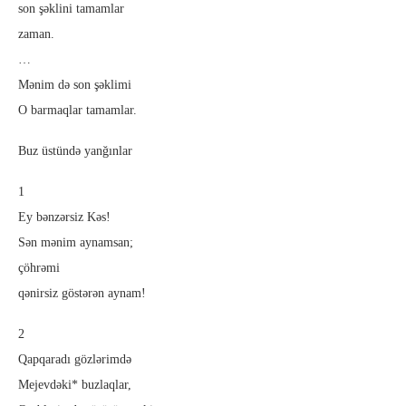
son şəklini tamamlar
zaman.
…
Mənim də son şəklimi
O barmaqlar tamamlar.
Buz üstündə yanğınlar
1
Ey bənzərsiz Kəs!
Sən mənim aynamsan;
çöhrəmi
qənirsiz göstərən aynam!
2
Qapqaradı gözlərimdə
Mejevdəki* buzlaqlar,