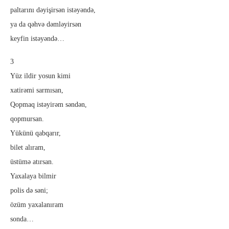
paltarını dəyişirsən istəyəndə,
ya da qəhvə dəmləyirsən
keyfin istəyəndə…
3
Yüz ildir yosun kimi
xatirəmi sarmısan,
Qopmaq istəyirəm səndən,
qopmursan.
Yükünü qabqarır,
bilet alıram,
üstümə atırsan.
Yaxalaya bilmir
polis də səni;
özüm yaxalanıram
sonda…