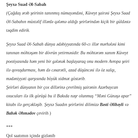
Şeyxə Suad Əl-Sabah
(Çağdaş ərəb şeirinin tanınmış nümayəndəsi, Küveyt şairəsi Şeyxə Suad
Əl-Sabahın müxtəlif illərdə qələmə aldığı şeirlərindən kiçik bir güldəstə
təqdim edirik.
Şeyxə Suad Əl-Sabah dünya ədəbiyyatında 60-cı illər mərhələsi kimi
tanınan möhtəşəm bir dövrün yetirməsidir. Bu möhtərəm xanım Küveyt
poeziyasında həm yeni bir gələnək başlayaraq onu modern Avropa şeiri
ilə qovuşdurması, həm də cəsarətli, azad düşüncəsi ilə öz xalqı,
mədəniyyəti qarşısında böyük xidmət göstərib.
Şeirləri dünyanın bir çox dillərinə çevrilmiş şairənin Azərbaycan
oxucuları ilə ilk görüşü bu il Bakıda nəşr olunmuş “Məni Günəşə apar”
kitabı ilə gerçəkləşib. Şeyxə Suadın şeirlərini dilimizə
Bəsti Əlibəyli
və
Babək Əhmədov
çevirib.
)
***
Qol saatımın içində gizlənib