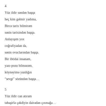
4
Yüz ildir səndən başqa
heç kim gəlmir yadıma,
Bircə tarix bilmirəm
sənin tarixindən başqa.
Anlayışım yox
coğrafiyadan da,
sənin ovuclarından başqa.
Bir ibtidai insanam,
yazı-pozu bilməzəm,
köynəyimə yazdığın
“sevgi” sözündən başqa…
5
Yüz ildir can atıram
təbaşirlə çəkdiyin dairədən çıxmağa…