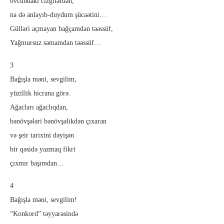
ovcundakı cizgilərdən,
na də anlayıb-duydum şücaətini…
Gülləri açmayan bağçamdan təəssüf,
Yağmursuz səmamdan təəssüf…
3
Bağışla məni, sevgilim,
yüzillik hicrana görə.
Ağacları ağaclıqdan,
bənövşələri bənövşəlikdən çıxaran
və şeir tarixini dəyişən
bir qəsidə yazmaq fikri
çıxmır başımdan…
4
Bağışla məni, sevgilim!
“Konkord” təyyarəsində