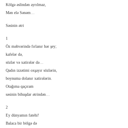
Kölgə əslindən ayrılmaz,
Mən elə Sənəm…
Səsinin ətri
1
Öz məhvərində fırlanır hər şey;
kafelər də,
sözlər və xatirələr də…
Qadın izzətimi oxşayır sözlərin,
boynuma dolanır xatirələrin.
Otağıma qaçıram
səsinin bihuşdar ətrindən…
2
Ey dünyamın fatehi!
Balaca bir bölgə də