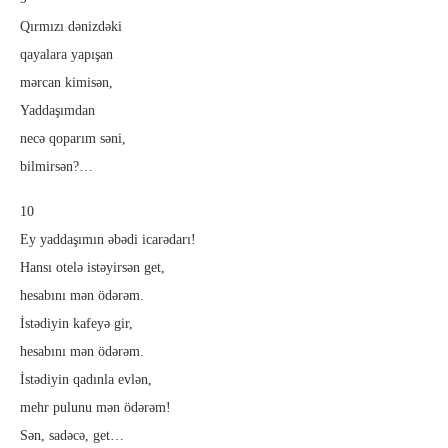
Qırmızı dənizdəki
qayalara yapışan
mərcan kimisən,
Yaddaşımdan
necə qoparım səni,
bilmirsən?…
10
Ey yaddaşımın əbədi icarədarı!
Hansı otelə istəyirsən get,
hesabını mən ödərəm.
İstədiyin kafeyə gir,
hesabını mən ödərəm.
İstədiyin qadınla evlən,
mehr pulunu mən ödərəm!
Sən, sadəcə, get…