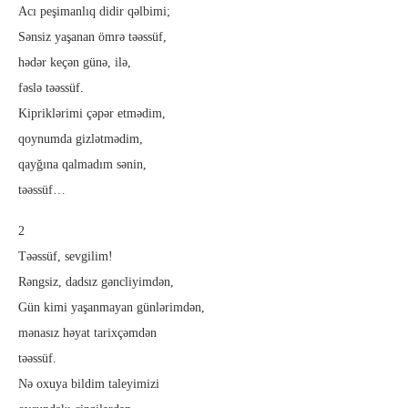
Acı peşimanlıq didir qəlbimi;
Sənsiz yaşanan ömrə təəssüf,
hədər keçən günə, ilə,
fəslə təəssüf.
Kipriklərimi çəpər etmədim,
qoynumda gizlətmədim,
qayğına qalmadım sənin,
təəssüf…
2
Təəssüf, sevgilim!
Rəngsiz, dadsız gəncliyimdən,
Gün kimi yaşanmayan günlərimdən,
mənasız həyat tarixçəmdən
təəssüf.
Nə oxuya bildim taleyimizi