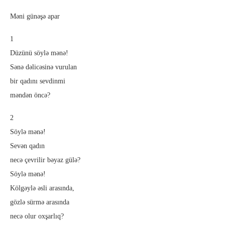
Məni günəşə apar
1
Düzünü söylə mənə!
Sənə dəlicəsinə vurulan
bir qadını sevdinmi
məndən öncə?
2
Söylə mənə!
Sevən qadın
necə çevrilir bəyaz gülə?
Söylə mənə!
Kölgəylə əsli arasında,
gözlə sürmə arasında
necə olur oxşarlıq?