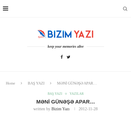
keep your memories alive
Home
BAŞ YAZI
MƏNİ GÜNƏŞƏ APAR…
BAŞ YAZI
YAZILAR
MƏNİ GÜNƏŞƏ APAR…
written by
Bizim Yazı
2012-11-28