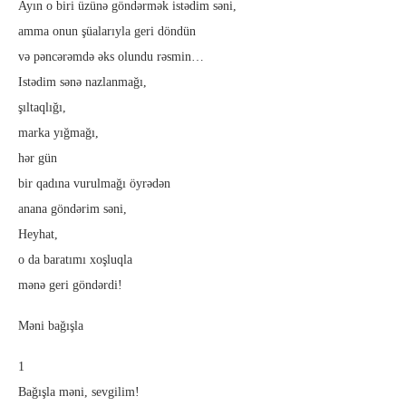
Ayın o biri üzünə göndərmək istədim səni,
amma onun şüalarıyla geri döndün
və pəncərəmdə əks olundu rəsmin…
Istədim sənə nazlanmağı,
şıltaqlığı,
marka yığmağı,
hər gün
bir qadına vurulmağı öyrədən
anana göndərim səni,
Heyhat,
o da baratımı xoşluqla
mənə geri göndərdi!
Məni bağışla
1
Bağışla məni, sevgilim!