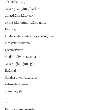
tək-tənha uçuşa,
sənsiz gəzdiyim şəhərlərə,
dolaşdığım küçələrə,
sənsiz islandığım yağışa görə.
Bağışla,
kitabxanalara təkcə baş vurduğuma,
kimsəsiz otellərdə
gecələdiyimə
və dörd divar arasında
sənsiz ağladığıma görə…
Bağışla!
Səndən əvvəl çəkdiyim
yetimçiliyə görə
məni bağışla…
5
Bağışla məni, sevgilim!