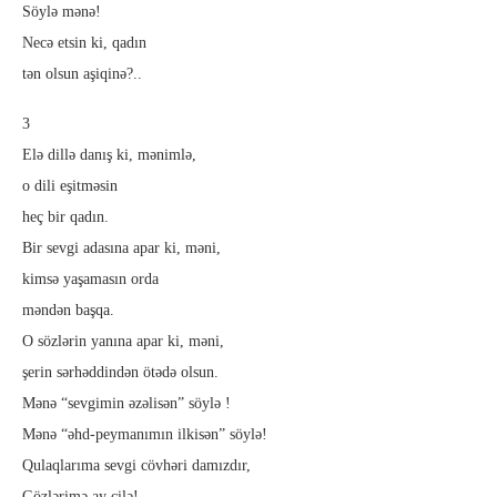
Söylə mənə!
Necə etsin ki, qadın
tən olsun aşiqinə?..
3
Elə dillə danış ki, mənimlə,
o dili eşitməsin
heç bir qadın.
Bir sevgi adasına apar ki, məni,
kimsə yaşamasın orda
məndən başqa.
O sözlərin yanına apar ki, məni,
şerin sərhəddindən ötədə olsun.
Mənə “sevgimin əzəlisən” söylə !
Mənə “əhd-peymanımın ilkisən” söylə!
Qulaqlarıma sevgi cövhəri damızdır,
Gözlərimə ay çilə!