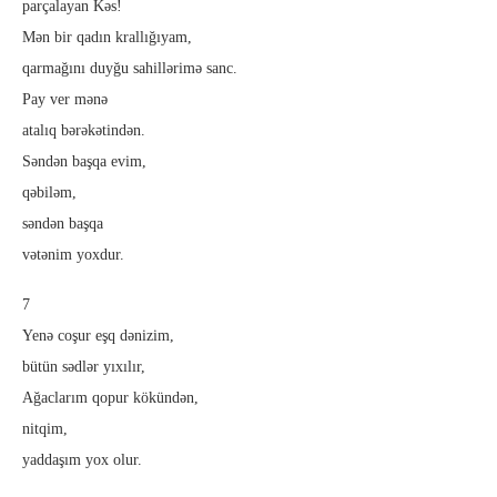
parçalayan Kəs!
Mən bir qadın krallığıyam,
qarmağını duyğu sahillərimə sanc.
Pay ver mənə
atalıq bərəkətindən.
Səndən başqa evim,
qəbiləm,
səndən başqa
vətənim yoxdur.
7
Yenə coşur eşq dənizim,
bütün sədlər yıxılır,
Ağaclarım qopur kökündən,
nitqim,
yaddaşım yox olur.