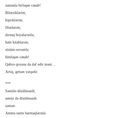
zamanla birləşən cənab!
Bilərziklərim,
kipriklərim,
libaslarım,
dırnaq boyalarımla;
həm kitablarım,
sözüm-sovumla
himləşən cənab!
Qəhvə qoxusu da dəf edir məni…
Artıq, getsən yaxşıdır.
***
Səninlə dözülməzdi,
sənsiz də dözülməzdi
zaman.
Amma sənin barmaqlarınla