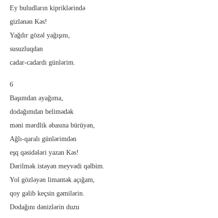
Ey buludların kipriklərində
gizlənən Kəs!
Yağdır gözəl yağışını,
susuzluqdan
cadar-cadardı günlərim.
6
Başımdan ayağıma,
dodağımdan belimədək
məni mərdlik əbasına bürüyən,
Ağlı-qaralı günlərimdən
eşq qəsidələri yazan Kəs!
Dərilmək istəyən meyvədi qəlbim.
Yol gözləyən limantək açığam,
qoy gəlib keçsin gəmilərin.
Dodağını dənizlərin duzu