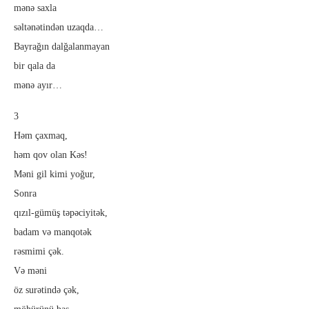
mənə saxla
səltənətindən uzaqda…
Bayrağın dalğalanmayan
bir qala da
mənə ayır…
3
Həm çaxmaq,
həm qov olan Kəs!
Məni gil kimi yoğur,
Sonra
qızıl-gümüş təpəciyitək,
badam və manqotək
rəsmimi çək.
Və məni
öz surətində çək,