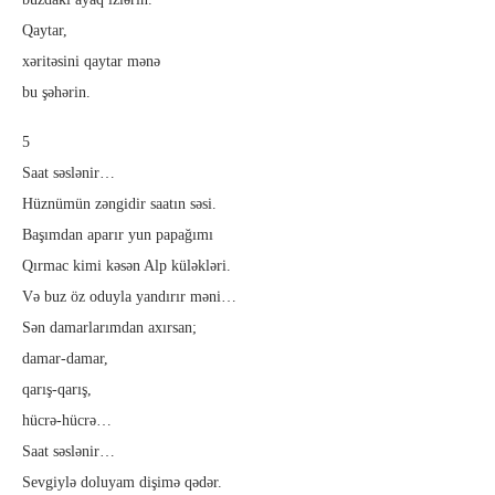
Qaytar,
xəritəsini qaytar mənə
bu şəhərin.
5
Saat səslənir…
Hüznümün zəngidir saatın səsi.
Başımdan aparır yun papağımı
Qırmac kimi kəsən Alp küləkləri.
Və buz öz oduyla yandırır məni…
Sən damarlarımdan axırsan;
damar-damar,
qarış-qarış,
hücrə-hücrə…
Saat səslənir…
Sevgiylə doluyam dişimə qədər.