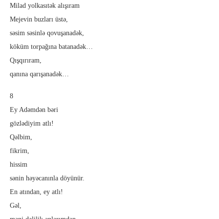
Milad yolkasıtək alışıram
Mejevin buzları üstə,
səsim səsinlə qovuşanadək,
köküm torpağına batanadək…
Qışqırıram,
qanına qarışanadək…
8
Ey Adəmdən bəri
gözlədiyim atlı!
Qəlbim,
fikrim,
hissim
sənin həyəcanınla döyünür.
En atından, ey atlı!
Gəl,