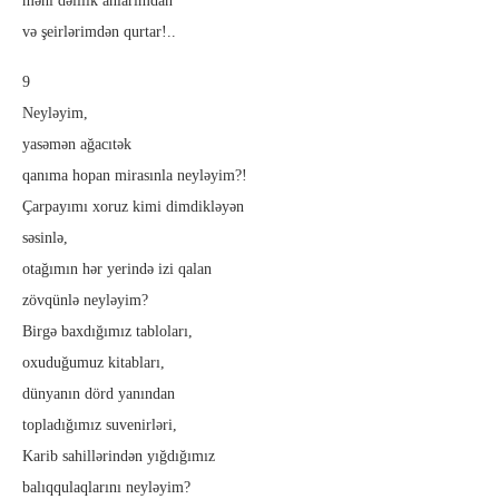
məni dəlilik anlarımdan
və şeirlərimdən qurtar!..
9
Neyləyim,
yasəmən ağacıtək
qanıma hopan mirasınla neyləyim?!
Çarpayımı xoruz kimi dimdikləyən
səsinlə,
otağımın hər yerində izi qalan
zövqünlə neyləyim?
Birgə baxdığımız tabloları,
oxuduğumuz kitabları,
dünyanın dörd yanından
topladığımız suvenirləri,
Karib sahillərindən yığdığımız
balıqqulaqlarını neyləyim?