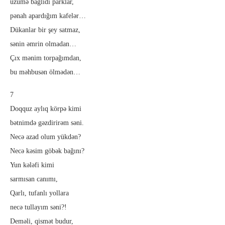
üzümə bağlıdı parklar,
pənah apardığım kafelər…
Dükanlar bir şey satmaz,
sənin əmrin olmadan…
Çıx mənim torpağımdan,
bu məhbusən ölmədən…
7
Doqquz aylıq körpə kimi
bətnimdə gəzdirirəm səni.
Necə azad olum yükdən?
Necə kəsim göbək bağını?
Yun kələfi kimi
sarmısan canımı,
Qarlı, tufanlı yollara
necə tullayım səni?!
Deməli, qismət budur,