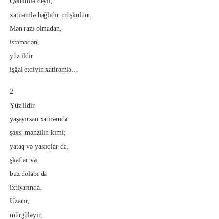
Qəlbimlə deyil,
xatirəmlə bağlıdır müşkülüm.
Mən razı olmadan,
istəmədən,
yüz ildir
işğal etdiyin xatirəmlə…
2
Yüz ildir
yaşayırsan xatirəmdə
şəxsi mənzilin kimi;
yataq və yastıqlar da,
şkaflar və
buz dolabı da
ixtiyarında.
Uzanır,
mürgüləyir,