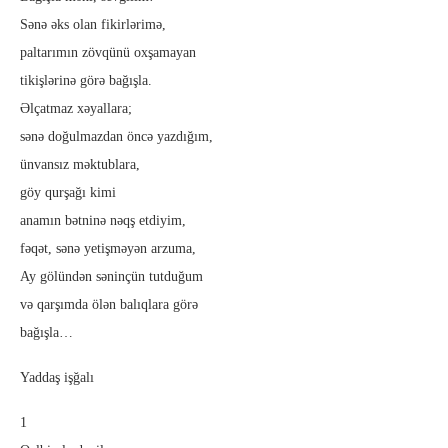
Sənə əks olan fikirlərimə,
paltarımın zövqünü oxşamayan
tikişlərinə görə bağışla.
Əlçatmaz xəyallara;
sənə doğulmazdan öncə yazdığım,
ünvansız məktublara,
göy qurşağı kimi
anamın bətninə nəqş etdiyim,
fəqət, sənə yetişməyən arzuma,
Ay gölündən səninçün tutduğum
və qarşımda ölən balıqlara görə
bağışla…
Yaddaş işğalı
1