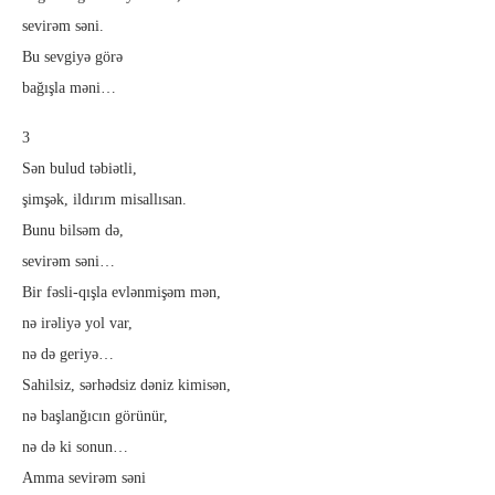
sevirəm səni.
Bu sevgiyə görə
bağışla məni…
3
Sən bulud təbiətli,
şimşək, ildırım misallısan.
Bunu bilsəm də,
sevirəm səni…
Bir fəsli-qışla evlənmişəm mən,
nə irəliyə yol var,
nə də geriyə…
Sahilsiz, sərhədsiz dəniz kimisən,
nə başlanğıcın görünür,
nə də ki sonun…
Amma sevirəm səni