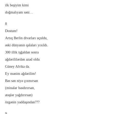
ilk beşiyim kimi
doğmalıyam səni…
8
Dostum!
Artıq Berlin divarları uçuldu,
əski dünyanın qalaları yıxıldı.
300 illik işğaldan sonra
ağdərililərdən azad oldu
Güney Afrika da.
Ey mənim ağdərilim!
Bəs sən niyə çıxmırsan
(minalar basdırırsan,
atəşlər yağdırırsan)
özgənin yaddaşından???
9