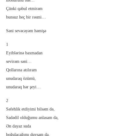
möhürünü bas…
Çünki qəbul etmirəm
bunsuz heç bir rəsmi…
Səni sevəcəyəm həmişə
1
Eyiblərinə baxmadan
sevirəm səni…
Qollarına atılıram
unudaraq özümü,
unudaraq hər şeyi…
2
Səfehlik etdiyimi bilsəm də,
Sadədil olduğumu anlasam da,
Ən dayaz suda
boğulacağımı duysam da,