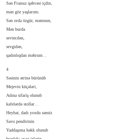
Sən Fransız qəhvəsi içdin,
mən göz yaşlarımı.
Sən orda özgür, məmnun,
Mən burda
sevincdən,
sevgidən,
qadınlıqdan məhrum…
4
Səsinin ətrinə bürünüb
Mejevin küçələri,
Adına sifariş olunub
kafelərdə stollar…
Heyhat, dadı yoxdu sənsiz
Savo pendirinin.
Yaddaşıma həkk olunub
buzdakı ayaq izlərin.