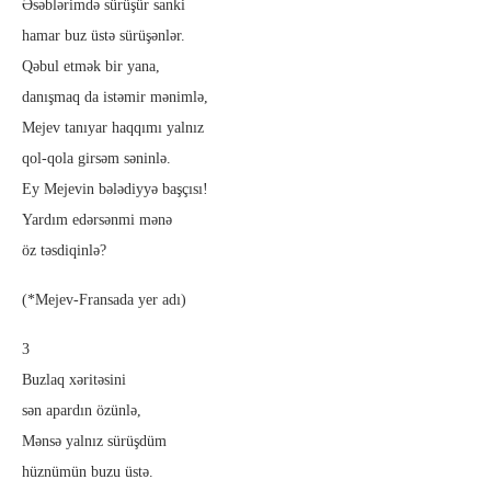
Əsəblərimdə sürüşür sanki
hamar buz üstə sürüşənlər.
Qəbul etmək bir yana,
danışmaq da istəmir mənimlə,
Mejev tanıyar haqqımı yalnız
qol-qola girsəm səninlə.
Ey Mejevin bələdiyyə başçısı!
Yardım edərsənmi mənə
öz təsdiqinlə?
(*Mejev-Fransada yer adı)
3
Buzlaq xəritəsini
sən apardın özünlə,
Mənsə yalnız sürüşdüm
hüznümün buzu üstə.