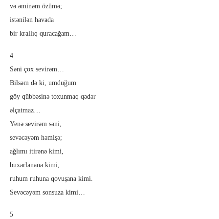
və əminəm özümə;
istənilən havada
bir krallıq quracağam…
4
Səni çox sevirəm…
Bilsəm də ki, umduğum
göy qübbəsinə toxunmaq qədər
əlçatmaz…
Yenə sevirəm səni,
sevəcəyəm həmişə;
ağlımı itirənə kimi,
buxarlanana kimi,
ruhum ruhuna qovuşana kimi.
Sevəcəyəm sonsuza kimi…
5