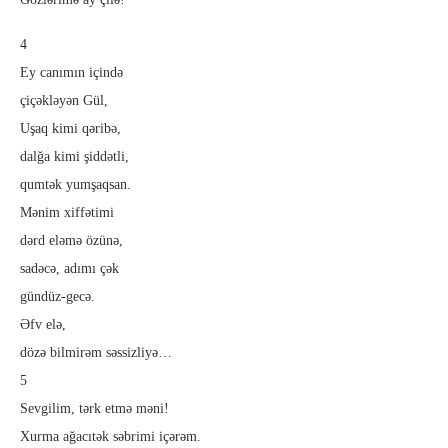
4
Ey canımın içində
çiçəkləyən Gül,
Uşaq kimi qəribə,
dalğa kimi şiddətli,
qumtək yumşaqsan.
Mənim xiffətimi
dərd eləmə özünə,
sadəcə, adımı çək
gündüz-gecə.
Əfv elə,
dözə bilmirəm səssizliyə…
5
Sevgilim, tərk etmə məni!
Xurma ağacıtək səbrimi içərəm.