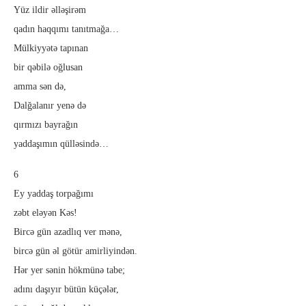
Yüz ildir əlləşirəm
qadın haqqımı tanıtmağa…
Mülkiyyətə tapınan
bir qəbilə oğlusan
amma sən də,
Dalğalanır yenə də
qırmızı bayrağın
yaddaşımın qülləsində…
6
Ey yaddaş torpağımı
zəbt eləyən Kəs!
Bircə gün azadlıq ver mənə,
bircə gün əl götür amirliyindən.
Hər yer sənin hökmünə tabe;
adını daşıyır bütün küçələr,