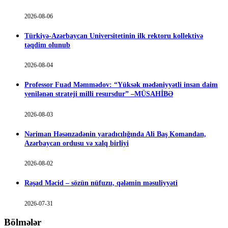
2026-08-06
Türkiyə-Azərbaycan Universitetinin ilk rektoru kollektivə
təqdim olunub
2026-08-04
Professor Fuad Məmmədov: “Yüksək mədəniyyətli insan daim
yenilənən strateji milli resursdur” –MÜSAHİBƏ
2026-08-03
Nəriman Həsənzadənin yaradıcılığında Ali Baş Komandan,
Azərbaycan ordusu və xalq birliyi
2026-08-02
Rəşad Məcid – sözün nüfuzu, qələmin məsuliyyəti
2026-07-31
Bölmələr