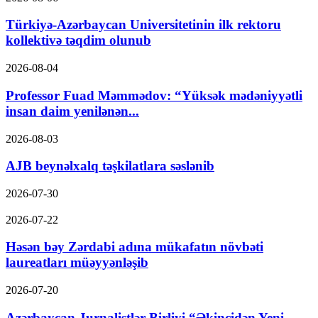
Türkiyə-Azərbaycan Universitetinin ilk rektoru
kollektivə təqdim olunub
2026-08-04
Professor Fuad Məmmədov: “Yüksək mədəniyyətli
insan daim yenilənən...
2026-08-03
AJB beynəlxalq təşkilatlara səslənib
2026-07-30
2026-07-22
Həsən bəy Zərdabi adına mükafatın növbəti
laureatları müəyyənləşib
2026-07-20
Azərbaycan Jurnalistlər Birliyi “Əkinçidən Yeni