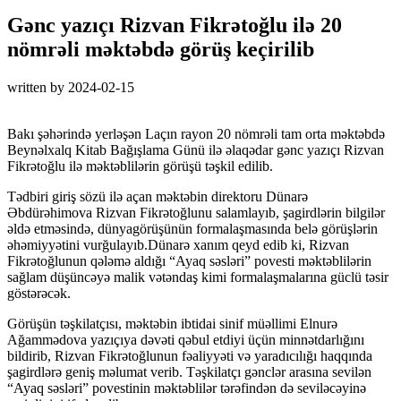
Gənc yazıçı Rizvan Fikrətoğlu ilə 20
nömrəli məktəbdə görüş keçirilib
written by
2024-02-15
Bakı şəhərində yerləşən Laçın rayon 20 nömrəli tam orta məktəbdə
Beynəlxalq Kitab Bağışlama Günü ilə əlaqədar gənc yazıçı Rizvan
Fikrətoğlu ilə məktəblilərin görüşü təşkil edilib.
Tədbiri giriş sözü ilə açan məktəbin direktoru Dünarə
Əbdürəhimova Rizvan Fikrətoğlunu salamlayıb, şagirdlərin bilgilər
əldə etməsində, dünyagörüşünün formalaşmasında belə görüşlərin
əhəmiyyətini vurğulayıb.Dünarə xanım qeyd edib ki, Rizvan
Fikrətoğlunun qələmə aldığı “Ayaq səsləri” povesti məktəblilərin
sağlam düşüncəyə malik vətəndaş kimi formalaşmalarına güclü təsir
göstərəcək.
Görüşün təşkilatçısı, məktəbin ibtidai sinif müəllimi Elnurə
Ağammədova yazıçıya dəvəti qəbul etdiyi üçün minnətdarlığını
bildirib, Rizvan Fikrətoğlunun fəaliyyəti və yaradıcılığı haqqında
şagirdlərə geniş məlumat verib. Təşkilatçı gənclər arasına sevilən
“Ayaq səsləri” povestinin məktəblilər tərəfindən də seviləcəyinə