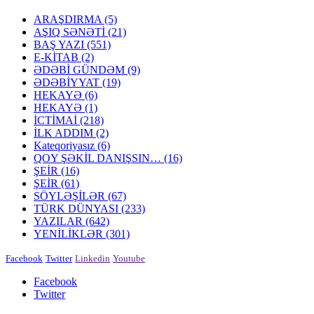
ARAŞDIRMA
(5)
AŞIQ SƏNƏTİ
(21)
BAŞ YAZI
(551)
E-KİTAB
(2)
ƏDƏBİ GÜNDƏM
(9)
ƏDƏBİYYAT
(19)
HEKAYƏ
(6)
HEKAYƏ
(1)
İCTİMAİ
(218)
İLK ADDIM
(2)
Kateqoriyasız
(6)
QOY ŞƏKİL DANIŞSIN…
(16)
ŞEİR
(16)
ŞEİR
(61)
SÖYLƏŞİLƏR
(67)
TÜRK DÜNYASI
(233)
YAZILAR
(642)
YENİLİKLƏR
(301)
Facebook
Twitter
Linkedin
Youtube
Facebook
Twitter