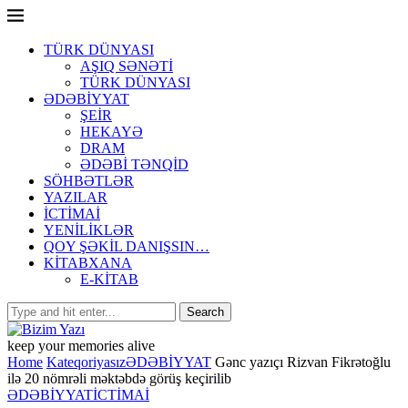
TÜRK DÜNYASI
AŞIQ SƏNƏTİ
TÜRK DÜNYASI
ƏDƏBİYYAT
ŞEİR
HEKAYƏ
DRAM
ƏDƏBİ TƏNQİD
SÖHBƏTLƏR
YAZILAR
İCTİMAİ
YENİLİKLƏR
QOY ŞƏKİL DANIŞSIN…
KİTABXANA
E-KİTAB
keep your memories alive
Home
Kateqoriyasız
ƏDƏBİYYAT
Gənc yazıçı Rizvan Fikrətoğlu
ilə 20 nömrəli məktəbdə görüş keçirilib
ƏDƏBİYYAT
İCTİMAİ