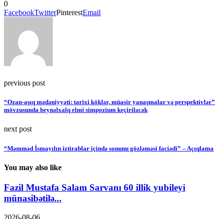
0
Facebook
Twitter
Pinterest
Email
previous post
“Ozan-aşıq mədəniyyəti: tarixi köklər, müasir yanaşmalar və perspektivlər”
mövzusunda beynəlxalq elmi simpozium keçiriləcək
next post
“Məmməd İsmayılın iztirablar içində sonunu gözləməsi faciədi” – Açıqlama
You may also like
Fazil Mustafa Salam Sarvanı 60 illik yubileyi
münasibətilə...
2026-08-06