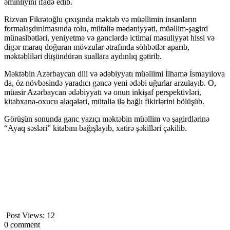
əminliyini ifadə edib.
Rizvan Fikrətoğlu çıxışında məktəb və müəllimin insanların
formalaşdırılmasında rolu, mütaliə mədəniyyəti, müəllim-şagird
münasibətləri, yeniyetmə və gənclərdə ictimai məsuliyyət hissi və
digər maraq doğuran mövzular ətrafında söhbətlər aparıb,
məktəbliləri düşündürən suallara aydınlıq gətirib.
Məktəbin Azərbaycan dili və ədəbiyyatı müəllimi İlhamə İsmayılova
da, öz növbəsində yaradıcı gəncə yeni ədəbi uğurlar arzulayıb. O,
müasir Azərbaycan ədəbiyyatı və onun inkişaf perspektivləri,
kitabxana-oxucu əlaqələri, mütaliə ilə bağlı fikirlərini bölüşüb.
Görüşün sonunda gənc yazıçı məktəbin müəllim və şagirdlərinə
“Ayaq səsləri” kitabını bağışlayıb, xatirə şəkilləri çəkilib.
Post Views:
12
0 comment