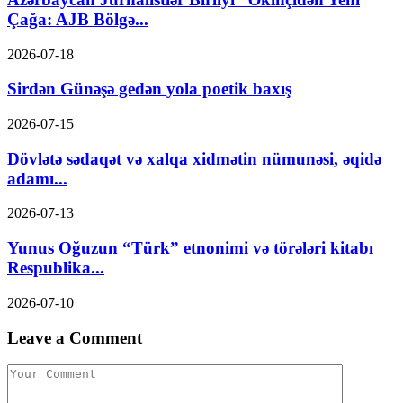
Çağa: AJB Bölgə...
2026-07-18
Sirdən Günəşə gedən yola poetik baxış
2026-07-15
Dövlətə sədaqət və xalqa xidmətin nümunəsi, əqidə
adamı...
2026-07-13
Yunus Oğuzun “Türk” etnonimi və törələri kitabı
Respublika...
2026-07-10
Leave a Comment