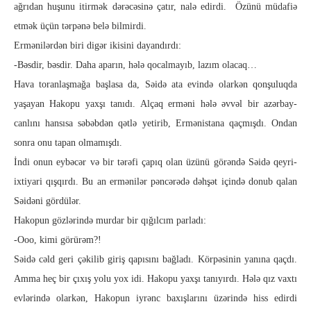
ağrıdan huşunu itirmək dərəcəsinə çatır, nalə edir­di. Özünü müdafiə
etmək üçün tərpənə belə bilmirdi.
Ermənilərdən biri digər ikisini dayandırdı:
-Bəsdir, bəsdir. Daha aparın, hələ qocalmayıb, lazım olac­a­q­…
Hava toranlaşmağa başlasa da, Səidə ata evində olarkən qon­­şuluqda
yaşayan Hakopu yaxşı tanıdı. Alçaq erməni hələ əvvəl bir azər­bay­
canlını hansısa səbəbdən qətlə yetirib, Ermənistana qaç­mış­dı. Ondan
sonra onu tapan olmamışdı.
İndi onun eybəcər və bir tə­rəfi çapıq olan üzünü görəndə Səidə qeyri-
ixtiyari qışqırdı. Bu an ermənilər pəncərədə dəhşət içində donub qalan
Səidəni gör­dülər.
Hakopun gözlərində murdar bir qığılcım parladı:
-Ooo, kimi görürəm?!
Səidə cəld geri çəkilib giriş qapısını bağladı. Körpəsinin yanına qaçdı.
Amma heç bir çıxış yolu yox idi. Hakopu yaxşı tanıyırdı. Hələ qız vax­tı
evlərində olarkən, Hakopun iyrənc baxışlarını üzərində hiss edirdi