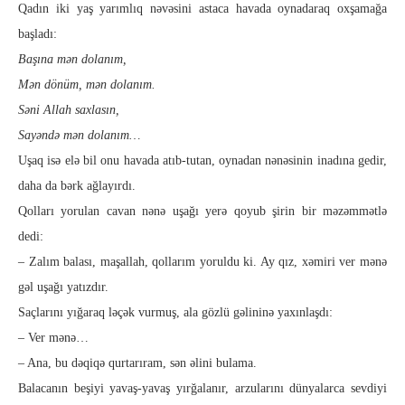
Qadın iki yaş yarımlıq nəvəsini astaca havada oyna­da­raq oxşamağa
başladı:
Başına mən dolanım,
Mən dönüm, mən dolanım.
Səni Allah saxlasın,
Sayəndə mən dolanım…
Uşaq isə elə bil onu havada atıb-tutan, oynadan nənəsinin ina­dına gedir,
daha da bərk ağlayırdı.
Qolları yorulan cavan nənə uşağı yerə qoyub şirin bir mə­zəm­mətlə
dedi:
– Zalım balası, maşallah, qollarım yoruldu ki. Ay qız, xəmiri ver mənə
gəl uşağı yatızdır.
Saçlarını yığaraq ləçək vurmuş, ala gözlü gəlininə yaxın­laşdı:
– Ver mənə…
– Ana, bu dəqiqə qurtarıram, sən əlini bulama.
Balacanın beşiyi yavaş-yavaş yırğalanır, arzularını dünyalar­ca sevdiyi