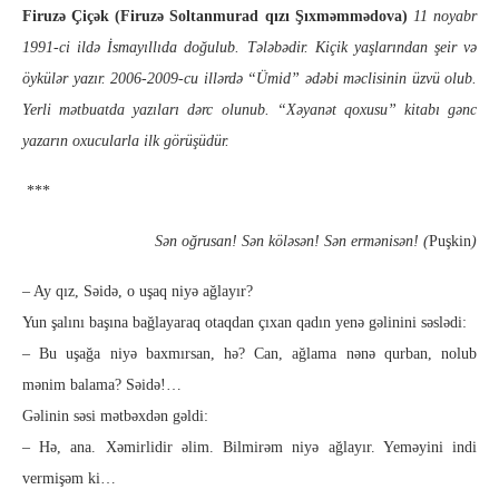
Firuzə Çiçək (Firuzə Soltanmurad qızı Şıxməmmədova)
11 noyabr
1991-ci ildə İsmayıllıda doğulub. Tələbədir. Kiçik yaşlarından şeir və
öykülər yazır. 2006-2009-cu illərdə “Ümid” ədəbi məclisinin üzvü olub.
Yerli mətbuatda yazıları dərc olunub. “Xəyanət qoxusu” kitabı gənc
yazarın oxucularla ilk görüşüdür.
***
Sən oğrusan! Sən köləsən! Sən ermənisən! (
Puşkin
)
– Ay qız, Səidə, o uşaq niyə ağlayır?
Yun şalını başına bağlayaraq otaqdan çıxan qadın yenə gəlinini səslədi:
– Bu uşağa niyə baxmırsan, hə? Can, ağlama nənə qur­ban, nolub
mənim balama? Səidə!…
Gəlinin səsi mətbəxdən gəldi:
– Hə, ana. Xəmirlidir əlim. Bilmirəm niyə ağlayır. Ye­mə­yini indi
vermişəm ki…