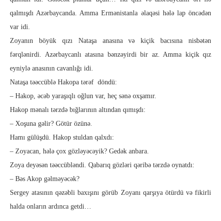
qalmışdı Azərbaycanda. Amma Ermənistanla əlaqəsi hələ lap öncədən
var idi.
Zoyanın böyük qızı Nataşa anasına və kiçik bacısına nisbətən
fərqlənirdi. Azərbaycanlı ata­sı­na bənzəyirdi bir az. Amma kiçik qız
eyniylə anasının cavan­lığı idi.
Nataşa təəccüblə Hakopa tərəf döndü:
– Hakop, əcəb yaraşıqlı oğlun var, heç sənə oxşamır.
Hakop mənalı tərzdə bığlarının altından qımışdı:
– Xoşuna gəlir? Götür özünə.
Hamı gülüşdü. Hakop stuldan qalxdı:
– Zoyacan, hələ çox gözləyəcəyik? Gedək anbara.
Zoya deyəsən təəccübləndi. Qabarıq gözləri qəribə tərzdə oynatdı:
– Bəs Akop gəlməyəcək?
Sergey atasının qəzəbli baxışını görüb Zoyanı qarşıya ötürdü və fikirli
halda onların ardınca getdi…