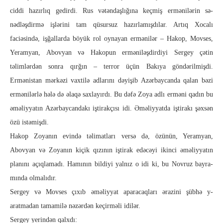
cid­­­di hazırlıq gedirdi. Rus vətəndaşlığına keçmiş ermə­nilərin sə­­­­­
nədləşdirmə işlərini tam qüsursuz hazırlamış­dılar. Ar­tıq Xo­ca­­­­­lı
faciəsində, işğallarda böyük rol oynayan ermə­nilər – Ha­kop, Movses,
Yeramyan, Abovyan və Hakopun er­mə­­ni­ləş­dir­di­yi Sergey çətin
təlimlərdən sonra qırğın – terror üçün Ba­kı­ya göndərilmişdi.
Ermənistan mərkəzi vaxtilə adlarını dəyişib Azər­bay­can­­­­­da qalan bəzi
ermənilərlə hələ də əlaqə saxlayırdı. Bu dəfə Zo­­ya adlı erməni qadın bu
əməliyyatın Azərbaycandakı işti­rak­çı­­­­­sı idi. Əməliyyatda iştirakı şəxsən
özü istəmişdi.
Hakop Zoyanın evində təlimatları versə də, özünün, Yeram­yan,
Abovyan və Zoyanın kiçik qızının iştirak edəcəyi ikinci əməliy­ya­tın
planını açıqlamadı. Hamının bildiyi yalnız o idi ki, bu Novruz bayra­
mın­da olmalıdır.
Sergey və Movses çıxıb əməliyyat aparacaqları ərazini şübhə y­
aratmadan tamamilə nəzərdən keçirməli idilər.
Sergey yerindən qalxdı: