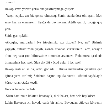
olmazdı.
Hakop saxta yalvarışlarla ona yaxınlaşmağa çalışdı:
-Yaxşı, zayka, axı biz qonşu olmuşuq. Sənin atanla dost ol­mu­şam. Mən
sənə heç nə eləmərəm. Uşağa da dəymərəm. Ağıl­lı qız ol, bıçağı qoy
yerə…
Səidə geri çəkildi:
-Alçaqlar, murdarlar! Nə istəyirsiniz axı bizdən? Nə, nə? Bi­zim­lə
yaşayıb, süfrəmizdən yeyib, axırda arxa­dan vurursunuz. Yox, arxayın
olun, heç vaxt çata bilməzsiniz o murdar arzunuza. Ruhumuza qəsd edə
bilməzsiniz heç vaxt. Sizə elə ölü vü­cud qalar. Heç vaxt!
Hakop irəli atılsa da, artıq gec idi… Hirslə mətbəxdən çıxar­kən qan
içində yerə sərilmiş Səidənin başına təpiklə vurdu, si­fə­tini tapdalayıb
körpə yatan otağa keçdi.
Xəncər havada parladı…
-Sizin hamınızın kökünü kəsəcəyik, türk balası, bax belə beşik­dəcə.
Lakin Hakopun əli havada qaldı bir anlıq. Bayaqdan ağlayan kör­pə­nin