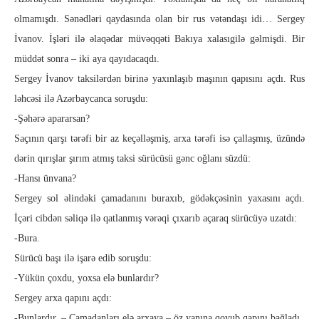
olmamışdı. Sənədləri qaydasında olan bir rus və­təndaşı idi… Sergey
İvanov. İşləri ilə əlaqədar müvəqqəti Ba­kı­ya xalasıgilə gəlmişdi. Bir
müddət sonra – iki aya qayıdacaqdı.
Sergey İvanov taksilərdən birinə yaxınlaşıb maşının qapısını açdı. Rus
ləh­cəsi ilə Azərbaycanca soruşdu:
-Şəhərə apararsan?
Saçının qarşı tərəfi bir az keçəlləşmiş, arxa tərəfi isə çallaş­mış, üzündə
dərin qırışlar şırım atmış taksi sürücüsü gənc oğla­nı süzdü:
-Hansı ünvana?
Sergey sol əlindəki çamadanını buraxıb, gödəkçəsinin yaxa­sı­nı açdı.
İçəri cibdən səliqə ilə qatlanmış vərəqi çıxarıb açaraq sürücüyə uzatdı:
-Bura.
Sürücü başı ilə işarə edib soruşdu:
-Yükün çoxdu, yoxsa elə bunlardır?
Sergey arxa qapını açdı:
-Bunlardır. – Çamadanları elə arxaya – öz yanına qoyub qa­pı­nı bağladı.