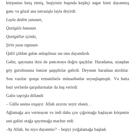
körpəsinə bəxş etmiş, beşiyinin başında keşikçi əs­gər kimi dayanmış
gənc və gözəl ana nəvazişlə layla deyirdi:
Layla dedim yatasan,
Qızılgülə batasan.
Qızılgüllər içində,
Şirin yuxu tapasan.
Qəfil çöldən gələn anlaşılmaz səs onu dayandırdı.
Gəlin, qayınana ikisi də pəncərəyə doğru qaçdılar. Haradan­sa, uzaqdan
göy gurultusuna bənzər şaqqıltılar gəlirdi. Deyəsən ha­radasa atırdılar.
Son vaxtlar qonşu ermənilərlə münasibətlər so­yuqlaşmışdı. Və hətta
bəzi yerlərdə qarşıdurmalar da baş ve­r­i­r­­di.
Gəlin təşvişlə dilləndi:
– Güllə səsinə oxşayır. Allah axırını xeyir eləsin…
Ağlamağa ara verməyən və indi daha çox çığırmağa başla­yan körpənin
səsi gəlini otağa qayıtmağa məcbur etdi:
-Ay Allah, bu niyə dayanmır? – beşiyi yırğalamağa başladı.