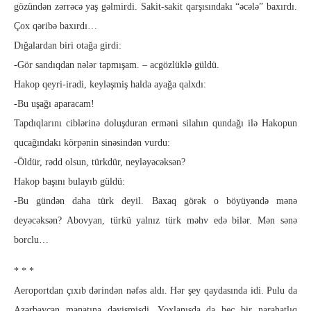
gözündən zərrəcə yaş gəlmirdi. Sakit-sakit qarşısındakı “əcə­lə” baxırdı.
Çox qəribə baxırdı…
Dığalardan biri otağa girdi:
-Gör sandıqdan nələr tapmışam. – acgözlüklə güldü.
Hakop qeyri-iradi, keyləşmiş halda ayağa qalxdı:
-Bu uşağı aparacam!
Tapdıqlarını ciblərinə doluşduran erməni silahın qundağı ilə Hakopun
qucağındakı körpənin sinəsindən vurdu:
-Öldür, rədd olsun, türkdür, neyləyəcəksən?
Hakop başını bulayıb güldü:
-Bu gündən daha türk deyil. Baxaq görək o böyüyəndə mə­nə
deyəcəksən? Abovyan, türkü yalnız türk məhv edə bi­lər. Mən sənə
borclu…
* * *
Aeroportdan çıxıb dərindən nəfəs aldı. Hər şey qaydasında idi. Pulu da
Azərbaycan manatına dəyişmişdi. Yoxlanışda da heç bir narahatlıq