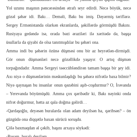
Yol uzunu maşının pəncərəsindən ətrafı seyr edirdi. Necə bö­­yük, necə
gözəl şəhər idi. Bakı… Deməli, Bakı bu imiş. Də­yər­­miş təriflərə.
Sergey Ermənistanda olarkən ekranlarda, şəkillərdə gör­müşdü Bakını.
Rusiyaya gedəndə isə, orada bəzi əra­ziləri ilə xəritədə də, başqa
üsullarla da qiyabi də olsa tanıt­mış­dılar bu şəhəri ona.
Amma indi bu şəhərin özünə düşməsi onu bir az heyrətlən-dir­mişdi.
Gör onun düşmənləri necə gözəllikdə yaşayır. O artıq düş­mən
torpağındadır. Amma Sergeyi təəccübləndirən tamam baş­qa bir şey idi.
Axı niyə o düşmənlərinin məskunlaşdığı bu şə­hərə nifrətlə baxa bilmir?
Niyə qaynaşan bu insanlar onun qə­zə­bini aşıb-coşdurmur? O, İrəvanda
– Yerevanda böyümüşdü. Amma çox qəribədir ki, Bakı nəyinki onda
nifrət doğurmur, hətta az qala doğma gəlirdi…
-Qardaşoğlu, deyəsən buralarda olan adam deyilsən ha, qə­rib­sən? – ön
güzgüdə ona diqqətlə baxan sürücü soruşdu.
Çölə baxmaqdan əl çəkib, başını arxaya söykədi:
-Rusam, buralı deyiləm.