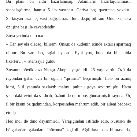
Bu planı bir ildir hazırlamışıq. Adam­ların hazır­laşdırılması,
sənədləşdirmə, hamısı 5 ilə yaxındır. Ge­­riyə boş qa­yıt­maq yoxdur!
Sərkisyan bizi heç vaxt bağışla­maz. Bunu dəqiq bilirəm. Odur ki, hərə
öz işinə başı ilə cavab­deh­dir.
Zoya yerində qurcuxdu:
– Hər şey əla olacaq, bilirəm. Onsuz da kütlənin içində axta­rış aparmaq
olmur. Bu yara heç sağalmayacaq. Eybi yox, buna da bir abidə
tikərlər… – istehzayla güldü.
Zoyanın böyük qızı Nataşa Akopla yaşıd idi. 26 yaşı vardı. Özü də
rayondan gələn evli bir oğlanı “qırasına” keçirmişdi. Hələ bu azmış
kimi, 3 il yanında saxlayıb malını, pulunu göyə so­vur­muşdu. Hətta
şəhərdəki evini də satdırıb, özünü də quru-boş göndərmişdi rayona. Üç
il bir kişini öz qadınından, körpə­sin­dən məhrum edib, bir ailəni bədbəxt
etmişdi.
Heç indi də dinc dayanmırdı. Yaraşığından istifadə edib, xü­su­sən də
bölgələrdən gələnlərə “hücuma” keçirdi. Ağıllılara bata bil­məsə də,