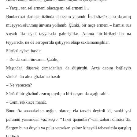
– Yaxşı, sən əsl erməni olacaqsan, əsl erməni!…
Bunları xatırladıqca üzündə təbəssüm yarandı. İndi sözsüz ata­sı da artıq
müəyyən olunmuş ünvana yollanıb. Çünki, bir neçə erməni – hamısı rus
soyadı ilə eyni təyyarədə gəlmişdilər. Amma bir-biriləri ilə nə
təyyarədə, nə də aeroportda qətiyyən əlaqə saxlamamışdılar.
Sürücü əyləci basdı:
– Bu da sənin ünvanın. Çatdıq.
Maşından düşərək çamadanları da düşürtdü. Arxa qapını bağ­layıb
sürücünün alıcı gözlərinə baxdı:
– Nə verəcəm?
Sürücü bir gözünü azacıq qıyıb, o biri qaşını da aşağı saldı:
– Cəmi səkkizcə manat.
Bunu öz ənənələrinə uyğun olaraq, elə tərzdə deyirdi ki, san­­ki yol
pulunun yarısından vaz keçib. “Taksi qanunları”-dan xəbəri olmasa da,
Sergey bunu duydu və pulu verərkən yal­nız kinayəli təbəssümlə qarşılıq
bildirdi.