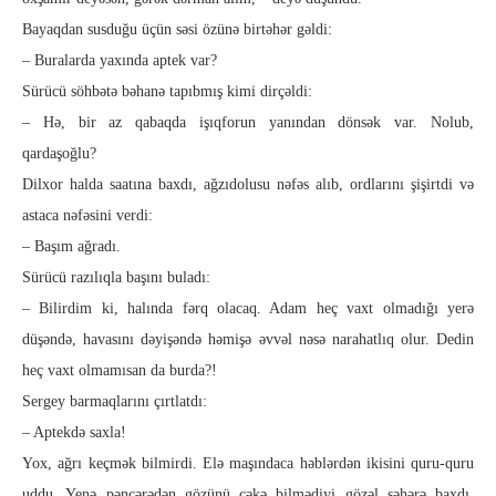
Bayaqdan susduğu üçün səsi özünə birtəhər gəldi:
– Buralarda yaxında aptek var?
Sürücü söhbətə bəhanə tapıbmış kimi dirçəldi:
– Hə, bir az qabaqda işıqforun yanından dönsək var. Nolub,
qardaşoğlu?
Dilxor halda saatına baxdı, ağzıdolusu nəfəs alıb, ordlarını şişirtdi və
astaca nəfəsini verdi:
– Başım ağradı.
Sürücü razılıqla başını buladı:
– Bilirdim ki, halında fərq olacaq. Adam heç vaxt olmadığı yerə
düşəndə, havasını dəyişəndə həmişə əvvəl nəsə narahatlıq olur. Dedin
heç vaxt olmamısan da burda?!
Sergey barmaqlarını çırtlatdı:
– Aptekdə saxla!
Yox, ağrı keçmək bilmirdi. Elə maşındaca həblərdən ikisini quru-quru
uddu. Yenə pəncərədən gözünü çəkə bilmədiyi gözəl şə­­hərə baxdı.