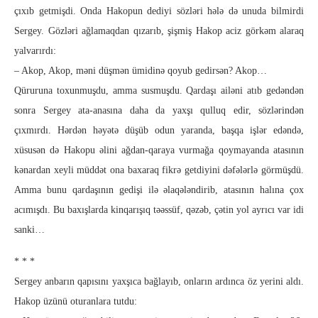
çıxıb getmişdi. Onda Hakopun de­diyi sözləri hələ də unuda bilmirdi
Sergey. Gözləri ağlamaqdan qı­zarıb, şişmiş Hakop aciz görkəm alaraq
yalvarırdı:
– Akop, Akop, məni düşmən ümidinə qoyub gedirsən? Akop…
Qüruruna toxunmuşdu, amma susmuşdu. Qardaşı ailəni atıb ge­dəndən
sonra Sergey ata-anasına daha da yaxşı qulluq edir, söz­lərindən
çıxmırdı. Hərdən həyətə düşüb odun yaranda, baş­qa işlər edəndə,
xüsusən də Hakopu əlini ağdan-qaraya vur­mağa qoymayanda atasının
kənardan xeyli müddət ona ba­xa­raq fikrə getdiyini dəfələrlə görmüşdü.
Amma bunu qar­da­şı­nın gedişi ilə əlaqələndirib, atasının halına çox
acımışdı. Bu baxışlarda kin­qa­rışıq təəssüf, qəzəb, çətin yol ayrıcı var idi
sanki…
* * *
Sergey anbarın qapısını yaxşıca bağlayıb, onların ardınca öz ye­rini aldı.
Hakop üzünü oturanlara tutdu: