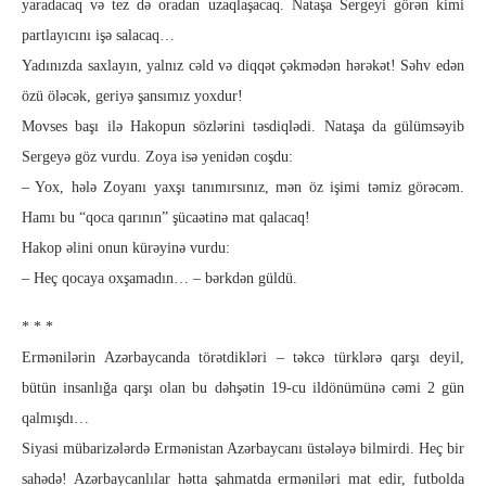
yaradacaq və tez də oradan uzaqlaşacaq. Nataşa Sergeyi gö­rən kimi
partlayıcını işə salacaq…
Yadınızda saxlayın, yalnız cəld və diqqət çəkmədən hərə­kət! Səhv edən
özü öləcək, geriyə şansımız yoxdur!
Movses başı ilə Hakopun sözlərini təsdiqlədi. Nataşa da gü­lüm­səyib
Sergeyə göz vurdu. Zoya isə yenidən coşdu:
– Yox, hələ Zoyanı yaxşı tanımırsınız, mən öz işimi təmiz gö­rəcəm.
Hamı bu “qoca qarının” şücaətinə mat qalacaq!
Hakop əlini onun kürəyinə vurdu:
– Heç qocaya oxşamadın… – bərkdən güldü.
* * *
Ermənilərin Azərbaycanda törətdikləri – təkcə türklərə qarşı de­­­yil,
bütün insanlığa qarşı olan bu dəhşətin 19-cu ildönümünə cə­mi 2 gün
qalmışdı…
Siyasi mübarizələrdə Ermənistan Azər­bay­­­­­­canı üstələyə bilmirdi. Heç bir
sahədə! Azərbaycanlılar hətta şahmatda er­mə­­­niləri mat edir, futbolda