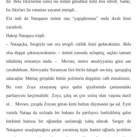
dır. Belə fikirlərdən sonra isə özünü günahkar kimi hiss edirdi. Sanki,
bu fikirləri ilə vətəninə xəyanət etmişdi…
Elə indi də Nataşanın özünü ona “yapışdırması” onda ikrah hissi
yaradırdı.
Hakop Nataşaya irişdi:
– Nataşıçka, Sergeylə sən ora sevgili cütlük kimi gedəcəksiniz. Belə
olsa diqqət çəkməyəcəksiniz. – üzünü yanında əyləşmiş, saçları tamam
tökülmüş erməniyə tutdu – Movses, metro əməliyya­tı­na görə sən
cavabdehsən. Abovyanla Yeramyan biri-birilə da­la­şıb səs-küy, qarışıqlıq
salacaqlar. Mütləq girişdəki bütün polislərin diq­qətini cəlb etməlisiniz.
Bu vaxt Zoya axsayaraq qoca qadın qi­yafəsində çantasındakı
partlayıcını keçirməlidir. Zoya, çalış ən çox sıxlıq olan vaqona daxil
ol… Movses, çıxışda Zoyanı gö­rən kimi bultun düyməsini işə sal. Eyni
vaxtda Nataşa da sıx­lıqda bir bəhanə ilə partlayıcı bərkidilmiş qalın
kürkünü han­sısa bir oğlandan saxlamağı xahiş edəcək. Sergey də
Nataşanın uzaq­laşmağına şərait yaratmaq üçün həmin oğlanla problem