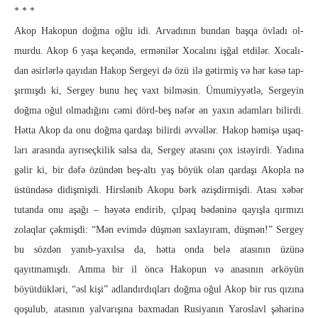
* * *
Akop Hakopun doğma oğlu idi. Arvadının bundan başqa övladı ol­
murdu. Akop 6 yaşa keçəndə, ermənilər Xocalını işğal etdilər. Xoca­lı­
dan əsirlərlə qayıdan Hakop Sergeyi də özü ilə gətirmiş və hər kəsə tap­
şırmışdı ki, Sergey bunu heç vaxt bilməsin. Ümumiyyətlə, Ser­geyin
doğma oğul olmadığını cəmi dörd-beş nəfər ən yaxın adamları bi­lirdi.
Hətta Akop da onu doğma qardaşı bilirdi əvvəllər. Hakop həmişə uşaq­
ları arasında ayrıseçkilik salsa da, Sergey atasını çox istəyirdi. Ya­dına
gəlir ki, bir dəfə özündən beş-altı yaş böyük olan qardaşı Akop­la nə
üstündəsə didişmişdi. Hirslənib Akopu bərk əziş­dir­miş­di. Atası xəbər
tutanda onu aşağı – həyətə endirib, çılpaq bə­də­ninə qayışla qırmızı
zolaqlar çəkmişdi: “Mən evimdə düş­mən saxlayıram, düşmən!” Sergey
bu sözdən yanıb-yaxılsa da, hətta on­da belə atasının üzünə
qayıtmamışdı. Amma bir il öncə Ha­ko­­­pun və anasının ərköyün
böyütdükləri, “əsl kişi” adlandır­dıq­la­rı doğma oğul Akop bir rus qızına
qoşulub, atasının yalvarışına baxmadan Rusiyanın Yaroslavl şəhərinə