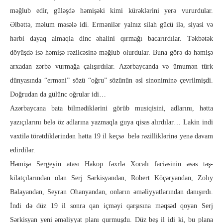
məğlub edir, güləşdə həmişəki kimi kü­rək­­­­­lərini yerə vururdular.
Əlbəttə, məlum məsələ idi. Ermənilər yal­­­nız silah gücü ilə, siyasi və
hərbi dayaq almaqla dinc əhalini qır­­­mağı bacarırdılar. Təkbətək
döyüşdə isə həmişə rəzilcəsinə mə­ğ­­­­lub olurdular. Buna görə də həmişə
arxadan zərbə vurmağa çalışırdılar. Azərbaycanda və ümumən türk
dünyasında “er­­­­­məni” sözü “oğru” sözünün əsl sinoniminə çevrilmişdi.
Doğ­­­­­­­­­­­­ru­dan da gülünc oğrular idi…
Azərbaycana bata bilmədiklərini görüb mu­­­­­­­­­­­­­si­­­­­qisini, adlarını, hətta
yazıçılarını belə öz adlarına yaz­maq­­­­­­­la guya qisas alırdılar… Lakin indi
vaxtilə törətdiklərindən hətta 19 il keçsə belə rəzilliklərinə yenə davam
edirdilər.
Həmişə Sergeyin atası Hakop fəxrlə Xocalı faciəsinin əsas təş­­­­
kilatçılarından olan Serj Sərkisyandan, Robert Köçəryandan, Zo­­­lıy
Balayandan, Seyran Ohanyandan, onların əməliyyat­la­rın­dan danışırdı.
İndi də düz 19 il sonra qan içməyi qarşısına məqsəd qoyan Serj
Sərkisyan yeni əməliyyat planı qurmuşdu. Düz beş il idi ki, bu plana