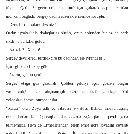
ifadə… Qadın Sergeyin qolundan tutub içəri çəkərək, qapını içəridən
möhkəm bağladı. Sergey qadını süzərək ermənicə soruşdu:
– Deməli, rus xalam sizsiniz?
Qadın işvəkarlıqla dodaqlarını büzüb, onun qolundan bir az da bərk
sıxdı və bərkdən güldü:
– Nə xala?.. Xanım!..
Sergey qeyri-iradi birdən-birə bu qadından elə iyrəndi ki…
İçəri girəndə Hakop güldü:
– Afərin, gəldin çıxdın.
Sergey otağa göz gəzdirdi. Çöldən gəldiyi üçün gözləri ota­ğın
yarıqaranlığına tam alışmamışdı. Getdikcə ətraf aydınlaşdı. Yol
yoldaşları hamısı burada idilər.
“Xalası” olan Zoya adlı ev sahibəsi əvvəldən Bakıda məskunlaşmış
ermənilərdən idi. Qa­rı­şıqlıq olan dövrdə yığdıqlarını qoyub gedə
bilməmişdi. Həm də Ermənistandan gələn əmrə görə soyadını dəyişib
qalmalı idi. Gə­ləcək planlar üçün… İki qızı və azərbaycanlı əri ilə