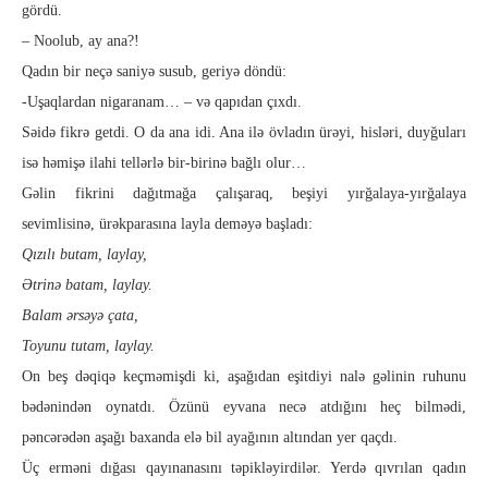
gördü.
– Noolub, ay ana?!
Qadın bir neçə saniyə susub, geriyə döndü:
-Uşaqlardan nigaranam… – və qapıdan çıxdı.
Səidə fikrə getdi. O da ana idi. Ana ilə övladın ürəyi, his­lə­ri, duyğuları
isə həmişə ilahi tellərlə bir-birinə bağlı olur…
Gəlin fikrini dağıtmağa çalışaraq, beşiyi yırğalaya-yırğalaya
sevimlisinə, ürəkparasına layla deməyə başladı:
Qızılı butam, laylay,
Ətrinə batam, laylay.
Balam ərsəyə çata,
Toyunu tutam, laylay.
On beş dəqiqə keçməmişdi ki, aşağıdan eşitdiyi nalə gəlinin ru­hunu
bədənindən oynatdı. Özünü eyvana necə atdığını heç bil­mədi,
pəncərədən aşağı baxanda elə bil ayağının altından yer qaç­dı.
Üç erməni dığası qayınanasını təpikləyirdilər. Yerdə qıv­rı­lan qadın