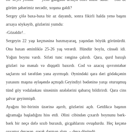
görüm şəhərimiz necədir, xoşuna gəl­di?
Sergey çölə baxa-baxa bir az dayandı, sonra fikirli halda yenə başını
arxaya söykəyib, gözlərini yumdu:
-Gözəldir!..
Sergeyin 22 yaşı keçməsinə baxmayaraq, yaşından bö­yük görünürdü.
Ona baxan əminliklə 25-26 yaş verərdi. Hün­dür boylu, cüssəli idi.
Yoğun boynu vardı. Sifəti tunc rənginə ça­lırdı. Qara, qurd baxışlı
gözləri isə mənalı və diqqətli baxırdı. Cod və azacıq qıvrımtəhər
saçlarını sol tərəfdən yana ayırmış­dı. Əynindəki qara dəri gödəkçənin
yaxasını maşına əyləşəndə aç­mışdı.Geyindiyi bədəninə yaxşı oturuşmuş
tünd göy vodalaskası sinəsinin əzələ­lə­rini qabarıq bildirirdi. Qara cins
şalvar geyinmişdi.
Aya­ğını bir-birinin üzərinə aşırıb, gözlərini açdı. Getdikcə ba­şı­nın
ağramağa başladığını hiss etdi. Əlini cibindən çıxarıb boy­­nunu bərk-
bərk bir neçə dəfə sıxıb buraxdı, gicgahlarını ov­uş­durdu. Heç keçənə
oxşamır deyəsən, gərək dərman alım, – de­yə düşündü.