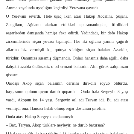
Amma xəyalında uşaqlığını keçirdiyi Yerevana qayıtdı…
O Ye­revanı sevirdi. Hələ uşaq ikən atası Hakop Xocalını, Şuşa­nı,
Zəngilanı, Ağdamı alarkən etdikləri qəhrəmanlıqdan, itir­dik­­ləri
əsgərlərdən danışanda həmişə fəxr edirdi. Yadındadı, bir dəfə Ha­kop
zirzəmilərində siçan yuvası tapmışdı. Hər iki oğ­­lunu ya­nı­na çağırıb
əllərinə biz vermişdi ki, qutuya saldığım si­çan ba­la­la­­rı Azəridir,
türkdür. Qanımıza susamış düşməndir. On­ları han­sı­­nız daha ağıllı, daha
dəhşətli əzabla öldürsəniz o əsl erməni ba­la­sıdır. Alın görək xalqımızın
qisasını…
Qardaşı Akop siçan balasının dərisini diri-diri soyub öldür­dü,
başqasının qolunu-qıçını dartıb qopardı… Onda hələ Sergeyin 8 yaşı
var­dı, Akopun isə 14 yaşı. Sergeyin əsl adı Teryan idi. Bu adı atası
vermişdi ona. Hansısa həlak olmuş əsgər dostunun şərəfinə.
Onda ata­sı Hakop Sergeyə acıqlanmışdı:
– Bax, Teryan, Akop türklərə neyləyir, nə durub baxırsan?
O hələ uşaq ağlı ilə başa düşürdü ki, bunlar sadəcə aciz siçan balalarıdır.