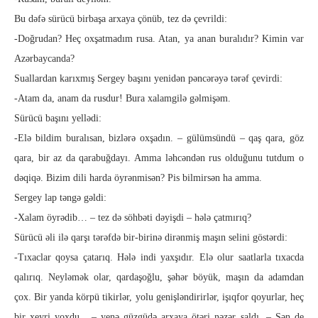
Bu dəfə sürücü birbaşa arxaya çönüb, tez də çevrildi:
-Doğrudan? Heç oxşatmadım rusa. Atan, ya anan buralıdır? Ki­min var
Azərbaycanda?
Suallardan karıxmış Sergey başını yenidən pəncərəyə tərəf çevirdi:
-Atam da, anam da rusdur! Bura xalamgilə gəlmişəm.
Sürücü başını yellədi:
-Elə bildim buralısan, bizlərə oxşadın. – gülümsündü – qaş qara, göz
qara, bir az da qarabuğdayı. Amma ləhcəndən rus ol­du­ğunu tutdum o
dəqiqə. Bizim dili harda öyrənmisən? Pis bil­mir­sən ha amma.
Sergey lap təngə gəldi:
-Xalam öyrədib… – tez də söhbəti dəyişdi – hələ çatmırıq?
Sürücü əli ilə qarşı tərəfdə bir-birinə dirənmiş maşın selini göstərdi:
-Tıxaclar qoysa çatarıq. Hələ indi yaxşıdır. Elə olur saat­lar­la tıxacda
qalırıq. Neyləmək olar, qardaşoğlu, şəhər böyük, ma­şın da adamdan
çox. Bir yanda körpü tikirlər, yolu genişlən­di­rir­lər, işıqfor qoyurlar, heç
bir xeyri yoxdu. – yenə güzgüdə arxa­ya ötəri nəzər saldı. – Sən de