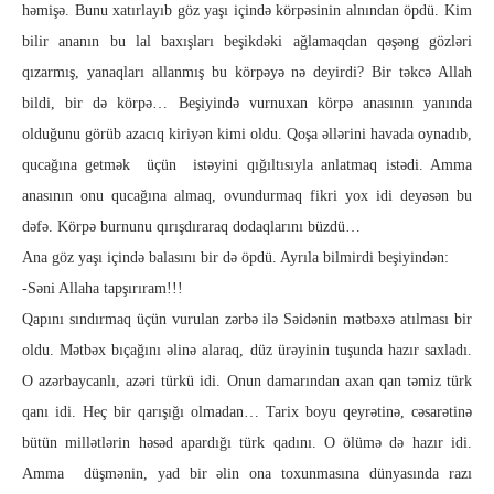
həmişə. Bunu xatırlayıb göz yaşı içində körpəsinin al­nından öpdü. Kim
bilir ananın bu lal baxışları beşikdəki ağla­maq­dan qəşəng gözləri
qızarmış, yanaqları allanmış bu körpəyə nə deyirdi? Bir təkcə Allah
bildi, bir də körpə… Beşiyində vurnuxan körpə anasının yanında
olduğunu görüb azacıq kiriyən kimi oldu. Qoşa əllərini havada oynadıb,
qucağına getmək üçün istəyini qığıltısıyla anlatmaq istədi. Amma
anasının onu qucağına almaq, ovundurmaq fikri yox idi deyəsən bu
dəfə. Körpə burnunu qırışdıraraq dodaqlarını büzdü…
Ana göz yaşı içində balasını bir də öpdü. Ayrıla bilmirdi beşiyindən:
-Səni Allaha tapşırıram!!!
Qapını sındırmaq üçün vurulan zərbə ilə Səidənin mət­bəxə atılması bir
oldu. Mətbəx bıçağını əlinə alaraq, düz ürəyinin tuşunda hazır saxladı.
O azərbaycanlı, azəri türkü idi. Onun damarından axan qan təmiz türk
qanı idi. Heç bir qarışığı olmadan… Tarix boyu qeyrətinə, cəsarətinə
bütün millətlərin həsəd apardığı türk qadını. O ölümə də hazır idi.
Amma düşmənin, yad bir əlin ona toxunmasına dünyasında razı