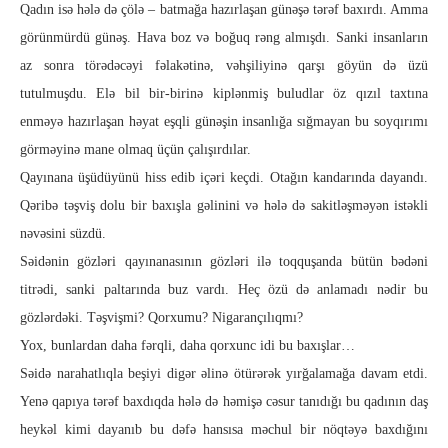
Qadın isə hələ də çölə – batmağa hazırlaşan günəşə tərəf ba­­xır­dı. Amma
görünmürdü günəş. Hava boz və boğuq rəng al­mış­dı. Sanki insanların
az sonra törədəcəyi fəlakətinə, vəhşili­yinə qarşı göyün də üzü
tutulmuşdu. Elə bil bir-birinə kiplən­miş buludlar öz qızıl taxtına
enməyə hazırlaşan həyat eşqli gü­nə­şin insanlığa sığmayan bu soyqırımı
görməyinə mane olmaq üçün çalışırdılar.
Qayınana üşüdüyünü hiss edib içəri keçdi. Otağın kandarında dayandı.
Qəribə təş­viş dolu bir baxışla gəlinini və hələ də sakitləşməyən istəkli
nəvə­sini süzdü.
Səidənin gözləri qayınanasının gözləri ilə toqquşanda bütün bədəni
titrədi, sanki paltarında buz vardı. Heç özü də anlamadı nədir bu
gözlərdəki. Təşvişmi? Qorxumu? Nigarançılıqmı?
Yox, bunlardan daha fərqli, daha qorxunc idi bu baxışlar…
Səidə narahatlıqla beşiyi digər əlinə ötürə­rək yırğalamağa davam etdi.
Yenə qapıya tərəf baxdıqda hələ də həmişə cəsur tanıdığı bu qadının daş
heykəl kimi daya­nıb bu dəfə hansısa məchul bir nöqtəyə baxdığını