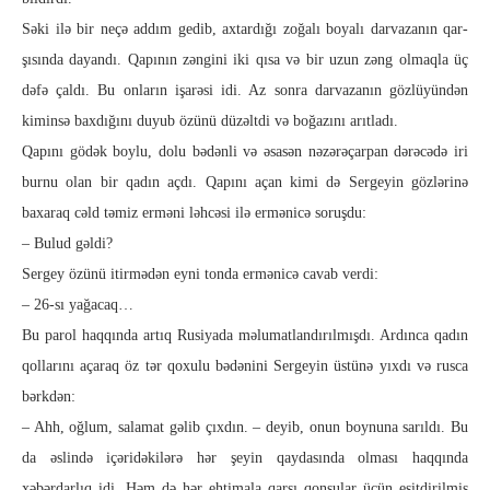
Səki ilə bir neçə addım gedib, axtardığı zoğalı boyalı darvazanın qar­
şısında dayandı. Qapının zəngini iki qısa və bir uzun zəng ol­maq­la üç
dəfə çaldı. Bu onların işarəsi idi. Az sonra darvazanın göz­lüyündən
kiminsə baxdığını duyub özünü düzəltdi və boğa­zı­nı arıtladı.
Qapını gödək boylu, dolu bədənli və əsasən nəzərəçarpan dərəcədə iri
burnu olan bir qadın açdı. Qapını açan kimi də Sergeyin göz­lərinə
baxaraq cəld təmiz erməni ləhcəsi ilə ermənicə soruş­du:
– Bulud gəldi?
Sergey özünü itirmədən eyni tonda ermənicə cavab verdi:
– 26-sı yağacaq…
Bu parol haqqında artıq Rusiyada məlumatlandırılmışdı. Ardınca qadın
qol­larını açaraq öz tər qoxulu bədənini Sergeyin üstünə yıxdı və rus­ca
bərkdən:
– Ahh, oğlum, salamat gəlib çıxdın. – deyib, onun boynuna sarıldı. Bu
da əslində içəridəkilərə hər şeyin qaydasında olması haqqında
xəbərdarlıq idi. Həm də hər ehtimala qarşı qonşular üçün eşitdirilmiş