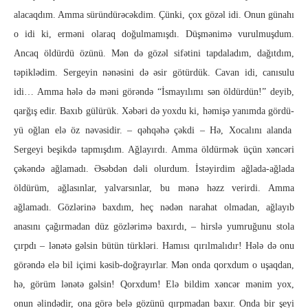
alacaqdım. Amma süründürəcəkdim. Çünki, çox gö­zəl idi. Onun günahı
o idi ki, erməni olaraq doğulmamışdı. Düş­mənimə vurulmuşdum.
Ancaq öldürdü özünü. Mən də gö­zəl sifətini tapdaladım, dağıtdım,
təpiklədim. Sergeyin nənəsini də əsir götürdük. Cavan idi, canısulu
idi… Amma hələ də məni gö­rən­də “İsmayılımı sən öldürdün!” deyib,
qar­ğış edir. Baxıb gülürük. Xəbəri də yoxdu ki, həmişə yanımda gör­dü­
yü oğlan elə öz nəvəsidir. – qəhqəhə çəkdi – Hə, Xocalını alanda
Sergeyi be­şik­də tapmışdım. Ağlayırdı. Amma öldürmək üçün xəncəri
çə­kən­də ağlamadı. Əsəbdən dəli olurdum. İstəyirdim ağlada-ağ­la­da
öldürüm, ağlasınlar, yalvarsınlar, bu mənə həzz verirdi. Am­ma
ağlamadı. Gözlərinə baxdım, heç nədən narahat olmadan, ağ­layıb
anasını çağırmadan düz gözlərimə baxırdı, – hirslə yum­ruğunu stola
çırpdı – lənətə gəlsin bütün türkləri. Hamısı qırılmalıdır! Hələ də onu
görəndə elə bil içimi kəsib-doğ­ra­yır­lar. Mən onda qorxdum o uşaqdan,
hə, görüm lənətə gəlsin! Qorx­dum! Elə bildim xəncər mənim yox,
onun əlindədir, ona görə belə gözünü qırpmadan baxır. Onda bir şeyi