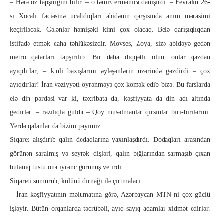
– Hərə öz tapşırığını bilir. – o təmiz ermənicə danışırdı. – Fev­ralın 26-
sı Xocalı faciəsinə ucaltdıqları abidənin qarşısında anım mərasimi
keçiriləcək. Gələnlər həmişəki kimi çox olacaq. Belə qarışıqlıqdan
istifadə etmək daha təhlükə­sizdir. Movses, Zoya, sizə abidəyə gedən
metro qatarları tap­şırılıb. Bir daha diqqətli olun, onlar qazdan
ayıqdırlar, – kinli baxışlarını əyləşənlərin üzərində gəzdirdi – çox
ayıqdırlar! İran və­ziy­yəti öyrənməyə çox kömək edib bizə. Bu farslarda
elə din pərdə­si var ki, təxribata da, kəşfiyyata da din adı altında
gedirlər. – ra­zılıqla güldü – Qoy müsəlmanlar qırsınlar biri-birilərini.
Yer­də qalanlar da bizim payımız…
Siqaret alışdırıb qalın dodaqlarına yaxınlaşdırdı. Dodaq­ları arasından
görünən saralmış və seyrək dişləri, qalın bığla­rın­dan sarmaşıb çıxan
bulanıq tüstü ona iyrənc görünüş verirdi.
Siqareti sümürüb, külünü dırnağı ilə çırtmaladı:
– İran kəşfiyyatının məlumatına görə, Azərbaycan MTN­-ni çox güclü
işləyir. Bütün orqanlarda təcrübəli, ayıq-sa­yıq adam­lar xidmət edirlər.