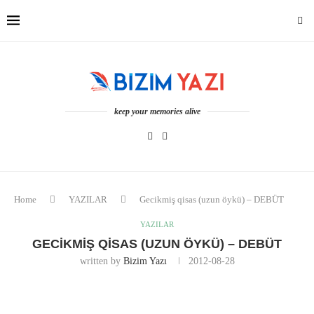
keep your memories alive
Home
YAZILAR
Gecikmiş qisas (uzun öykü) – DEBÜT
YAZILAR
GECIKMIŞ QISAS (UZUN ÖYKÜ) – DEBÜT
written by
Bizim Yazı
2012-08-28