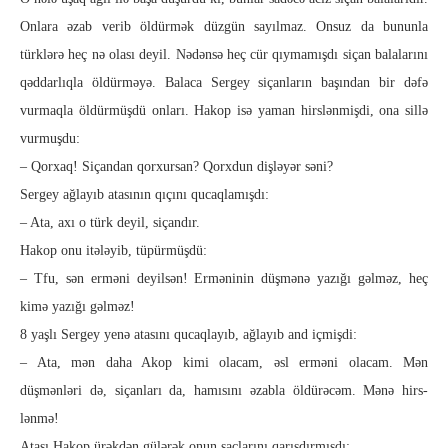
Onlara əzab verib öldürmək düzgün sayılmaz. Onsuz da bununla
türklərə heç nə olası deyil. Nədənsə heç cür qıymamışdı siçan balalarını
qəddarlıqla öldürməyə. Balaca Sergey siçanların başından bir dəfə
vurmaqla öl­dür­müşdü onları. Hakop isə yaman hirslənmişdi, ona sillə
vurmuşdu:
– Qorxaq! Siçandan qorxursan? Qorxdun dişləyər səni?
Sergey ağlayıb atasının qıçını qucaqlamışdı:
– Ata, axı o türk deyil, siçandır.
Hakop onu itələyib, tüpürmüşdü:
– Tfu, sən erməni deyilsən! Erməninin düşmənə yazığı gəl­məz, heç
kimə yazığı gəlməz!
8 yaşlı Sergey yenə atasını qucaqlayıb, ağlayıb and içmişdi:
– Ata, mən daha Akop kimi olacam, əsl erməni olacam. Mən
düşmənləri də, siçanları da, hamısını əzabla öldürəcəm. Mənə hirs­
lənmə!
Atası Hakop ürəkdən gülərək onun saçlarını qarışdırmışdı: