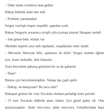
– Daha sözün yoxdursa mən gedim.
Hakop hökmlü səslə əmr etdi:
– Problem yaratmadan!
Sergey razılıqla başını tərpədib, qapıdan çıxdı.
Hakop Sergeyin arxasınca sivişib çölə çıxmaq istəyən Nataşanı səslədi:
– Sən getmə hələ, sözüm var.
Əlindəki siqareti yerə atıb tapdaladı, otaqdakıları ötəri süzdü:
– Movseslə Abovyan bilir, qalanınız da bilin! Sergey mə­nim oğlum
yox, Azəri türküdür, türk balasıdır…
Zoya heyrətdən qabarıq gözlərini bir az da qabartdı:
– Nəəə?
Hamısı çox heyrətlənmişdilər. Nataşa lap çaşıb qaldı:
– Hakop, nə danışırsan? Bu necə olur?
Hakopun gözləri bir vaxt Xocalıda olarkən parladığı kimi par­ladı:
– O vaxt Xocalıda öldürdü anası özünü. Çox gözəl qadın idi. Onu
saxlayacaqdım. Əzab verə-verə, zülm verə-verə. Gözəl­li­yin­dən həzz