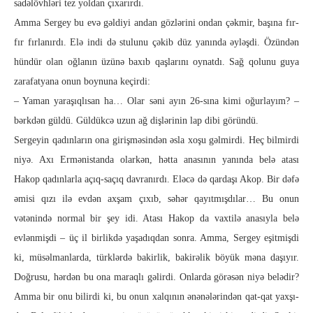
sadəlövhləri tez yoldan çıxarırdı.
Amma Sergey bu evə gəldiyi andan gözlərini ondan çək­mir, başına fır-
fır fırlanırdı. Elə indi də stulunu çəkib düz yanında əyləşdi. Özündən
hündür olan oğlanın üzünə baxıb qaşlarını oynatdı. Sağ qolunu guya
zarafatyana onun boynuna keçirdi:
– Yaman yaraşıqlısan ha… Olar səni ayın 26-sına kimi oğurlayım? –
bərk­dən güldü. Güldükcə uzun ağ dişlərinin lap dibi göründü.
Sergeyin qadınların ona girişməsindən əsla xoşu gəlmirdi. Heç bilmirdi
niyə. Axı Ermənistanda olarkən, hətta anasının yanında belə atası
Hakop qadınlarla açıq-saçıq davranırdı. Elə­cə də qardaşı Akop. Bir dəfə
əmisi qızı ilə evdən axşam çıxıb, səhər qa­yıtmışdılar… Bu onun
vətənində normal bir şey idi. Atası Ha­kop da vaxtilə anasıyla belə
evlənmişdi – üç il birlikdə yaşa­dıq­dan sonra. Amma, Sergey eşitmişdi
ki, müsəlmanlarda, türklər­də bakirlik, bakirəlik böyük məna daşıyır.
Doğrusu, hərdən bu ona maraqlı gəlirdi. Onlarda görəsən niyə belədir?
Amma bir onu bilirdi ki, bu onun xalqının ənənələrindən qat-qat yax­şı­