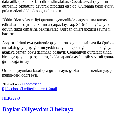
da­kı ət­lik qu­zu­nu xi­las edir kə­sil­mək­dən. Qəs­sab əv­vəl qo­yu­nun
qur­ban­lıq ol­du­ğu­nu de­yə­rək tə­rəd­düd et­sə də, Qur­ba­nın tək­li­f et­di­yi
pu­la mə­də­ni dil­də de­sək, təs­lim olur.
“Ölüm”dən xi­las et­di­yi qu­zu­nun çə­mən­lik­də qa­çış­ma­sı­na ta­ma­şa
edir əl­lə­ri­ni ba­şı­nın ar­xa­sın­da çar­paz­la­ya­raq. Sü­rü­sün­də yü­zə ya­xın
qo­yun-qu­zu ol­ma­sı­na bax­ma­ya­raq Qur­ban on­la­rı gö­zu­cu say­ma­ğı
ba­ca­rır.
Ax­şam sü­rü­nü evə gə­ti­rən­də qo­yun­la­rın sa­yı­nın azal­ma­sı ilə Qur­ba­
nın si­fə­ti göy qur­şa­ğı ki­mi yed­di rəng alır. Ço­ma­ğı əli­nə alıb ağ­la­ya-
ağa­la­ya çə­mən bo­yu qaç­ma­ğa baş­la­yır. Çə­mən­li­yin qur­ta­ra­ca­ğın­da
bir neçə qo­yunu par­ça­lan­mış hal­da ta­pan­da əsə­bi­lə­şib se­vim­li ço­ma­
ğı­nı uza­ğa tul­la­yır.
Qur­ban qo­yu­nlara bax­dıq­ca gü­lüm­sə­yir, göz­lə­rin­dən sü­zü­lən yaş çə­
mən­lik­də­ki ot­la­rı əyir.
2026-05-27
0 comment
0
Facebook
Twitter
Pinterest
Email
HEKAYƏ
Bəylər Əliyevdən 3 hekayə