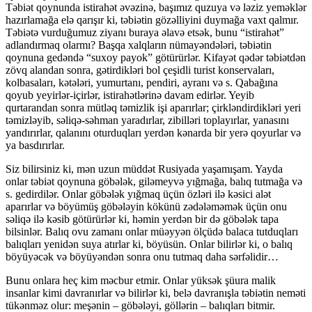
Təbiət qoynunda istirahət əvəzinə, başımız quzuya və ləziz yeməklər
hazırlamağa elə qarışır ki, təbiə­tin gözəlliyini duymağa vaxt qalmır.
Təbiətə vur­du­ğumuz ziyanı buraya əlavə etsək, bunu “istira­hət”
adlandırmaq olarmı? Başqa xalqların nüma­yən­dələri, təbiətin
qoynuna gedəndə “suxoy pa­yok” götürürlər. Kifayət qədər təbiətdən
zövq alan­dan sonra, gətirdikləri bol çeşidli turist konser­vaları,
kolbasaları, kətələri, yumurtanı, pendiri, ayranı və s. Qabağına
qoyub yeyirlər-içirlər, isti­rahətlərinə davam edirlər. Yeyib
qurtarandan sonra mütləq təmizlik işi aparırlar; çirkləndirdikləri yeri
təmizləyib, səliqə-səhman yaradırlar, zibilləri top­la­yırlar, yanasını
yandırırlar, qalanını oturduqları yerdən kənarda bir yerə qoyurlar və
ya basdırırlar.
Siz bilirsiniz ki, mən uzun müddət Rusiyada yaşamışam. Yayda
onlar təbiət qoynuna göbələk, giləmeyvə yığmağa, balıq tutmağa və
s. gedirdilər. Onlar göbələk yığmaq üçün özləri ilə kəsici alət
aparırlar və böyümüş göbələyin kökünü zədələ­mə­mək üçün onu
səliqə ilə kəsib götürürlər ki, həmin yerdən bir də göbələk tapa
bilsinlər. Balıq ovu zamanı onlar müəyyən ölçüdə balaca tutduqları
balıqları yenidən suya atırlar ki, böyüsün. Onlar bilirlər ki, o balıq
böyüyəcək və böyüyəndən sonra onu tutmaq daha sərfəlidir…
Bunu onlara heç kim məcbur etmir. Onlar yüksək şüura malik
insanlar kimi davranırlar və bilirlər ki, belə davranışla təbiətin neməti
tükən­məz olur: meşənin – göbələyi, göllərin – balıqları bitmir.