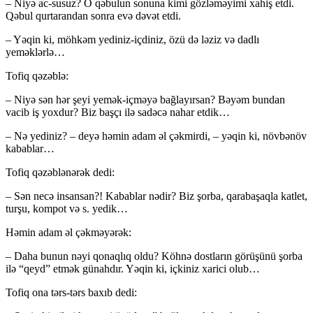
– Niyə ac-susuz? O qəbulun sonuna kimi göz­ləməyimi xahiş etdi.
Qəbul qurtarandan sonra evə dəvət etdi.
– Yəqin ki, möhkəm yediniz-içdiniz, özü də ləziz və dadlı
yeməklərlə…
Tofiq qəzəblə:
– Niyə sən hər şeyi yemək-içməyə bağla­yırsan? Bəyəm bundan
vacib iş yoxdur? Biz başçı ilə sadəcə nahar etdik…
– Nə yediniz? – deyə həmin adam əl çək­mir­di, – yəqin ki, növbənöv
kabablar…
Tofiq qəzəblənərək dedi:
– Sən necə insansan?! Kabablar nədir? Biz şor­ba, qarabaşaqla katlet,
turşu, kompot və s. ye­dik…
Həmin adam əl çəkməyərək:
– Daha bunun nəyi qonaqlıq oldu? Köhnə dostların görüşünü şorba
ilə “qeyd” etmək günah­dır. Yəqin ki, içkiniz xarici olub…
Tofiq ona tərs-tərs baxıb dedi: