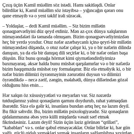
Çıxış üçün Kamil müəllim söz istədi. Hamı sakitləşdi. Onlar
bilirdilər ki, Kamil müəllim söz istəyibsə – yığıncağın qərarı onu
qane etməyib və o yeni təklif irəli sürəcək.
– Yoldaşlar, – dedi Kamil müəllim. – Siz bizim millətin
qonaqpərvərliyini düz qeyd etdiniz. Mən az-çox dünya xalqlarının
nümayəndələri ilə təmasda olmuşam. Bizim qonaqpərvərliyimizdən
heç bir yerdə yoxdur. Otuz nəfər azərbaycanlı içinə qeyri-bir millətin
nümayəndəsi düşəndə, o otuz nəfər çalışır ki, ya o bir nəfərin dilində
danışsın, ya da elə bir danışıq dili seçirlər ki, o bir nəfər onları başa
düşsün. Biz bunu qonağa hörmət kimi qiy­mətləndirdiyimizə
baxmayaraq, əksər halda bunu müsbət qarşılamırlar və o bir nəfərdə
bizim haq­qımızda müsbət rəy formalaşmır. Biz elə et­məliyik ki, o bir
nəfər bizim dilimizi öyrən­məyinin zəru­rətini duysun və dilimizi
öyrəndikdə – necə zərif, zəngin, məlahətli, dünya dillərindən gözəl
oldu­ğunu hiss etsin…
Hər xalqın öz xüsusiyyətləri və meyarları var. Siz nəzərdə
tutduqlarınız yalnız qonaqların qarnını doydurub, rahat yatmaqdan
ibarətdir. Sizə elə gəlir ki, insanlara bundan artıq heç nə lazım deyil.
Bu fikir səhvdir. Bu, bizim millətin psixolo­giyasıdır. Siz qonaqların
qidalanmasına əbəs yerə külli miqdarda vəsait sərf etmək
fikrindəsiniz. Lazım deyil! Sizin üçün ləziz görünən “qrilləri”,
“kababları” və s. onlar qəbul etməyəcəklər. Onlar bilirlər ki, hər gün
yağlı, güclü qidalı yeməkləri yemək insanların sağlamlığına xeyirdən