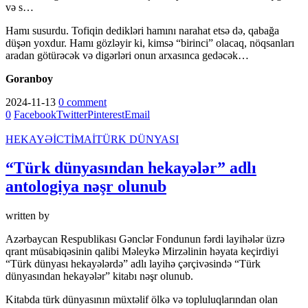
və s…
Hamı susurdu. Tofiqin dedikləri hamını na­rahat etsə də, qabağa
düşən yoxdur. Hamı gözləyir ki, kimsə “birinci” olacaq, nöqsanları
aradan gö­tü­rəcək və digərləri onun arxasınca gedəcək…
Goranboy
2024-11-13
0 comment
0
Facebook
Twitter
Pinterest
Email
HEKAYƏ
İCTİMAİ
TÜRK DÜNYASI
“Türk dünyasından hekayələr” adlı
antologiya nəşr olunub
written by
Azərbaycan Respublikası Gənclər Fondunun fərdi layihələr üzrə
qrant müsabiqəsinin qalibi Məleykə Mirzəlinin həyata keçirdiyi
“Türk dünyası hekayələrdə” adlı layihə çərçivəsində “Türk
dünyasından hekayələr” kitabı nəşr olunub.
Kitabda türk dünyasının müxtəlif ölkə və topluluqlarından olan