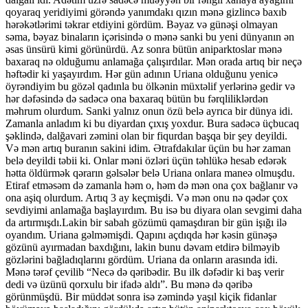
qoyaraq yeridiyimi görəndə yanımdakı qızın mənə gizlincə baxıb
hərəkətlərimi təkrar etdiyini gördüm. Bəyaz və günəşi olmayan
səma, bəyaz binaların içərisində o mənə sanki bu yeni dünyanın ən
əsas ünsürü kimi görünürdü. Az sonra bütün aniparktoslar mənə
baxaraq nə olduğumu anlamağa çalışırdılar. Mən orada artıq bir neçə
həftədir ki yaşayırdım. Hər gün adının Uriana olduğunu yenicə
öyrəndiyim bu gözəl qadınla bu ölkənin müxtəlif yerlərinə gedir və
hər dəfəsində də sadəcə ona baxaraq bütün bu fərqliliklərdən
məhrum olurdum. Sanki yalnız onun özü belə ayrıca bir dünya idi.
Zamanla anladım ki bu diyardan çıxış yoxdur. Bura sadəcə üçbucaq
şəklində, dalğavari zəmini olan bir fiqurdan başqa bir şey deyildi.
Və mən artıq buranın sakini idim. Ətrafdakılar üçün bu hər zaman
belə deyildi təbii ki. Onlar məni özləri üçün təhlükə hesab edərək
hətta öldürmək qərarın gəlsələr belə Uriana onlara maneə olmuşdu.
Etiraf etməsəm də zamanla həm o, həm də mən ona çox bağlanır və
ona aşiq olurdum. Artıq 3 ay keçmişdi. Və mən onu nə qədər çox
sevdiyimi anlamağa başlayırdım. Bu isə bu diyara olan sevgimi daha
da artırmışdı.Lakin bir sabah gözümü qamaşdıran bir gün işığı ilə
oyandım. Uriana gəlməmişdi. Qapını açdıqda hər kəsin günəşə
gözünü ayırmadan baxdığını, lakin bunu dəvam etdirə bilməyib
gözlərini bağladıqlarını gördüm. Uriana da onların arasında idi.
Mənə tərəf çevilib “Necə də qəribədir. Bu ilk dəfədir ki baş verir
dedi və üzünü qorxulu bir ifadə aldı”. Bu mənə də qəribə
görünmüşdü. Bir müddət sonra isə zəmində yaşıl kiçik fidanlar