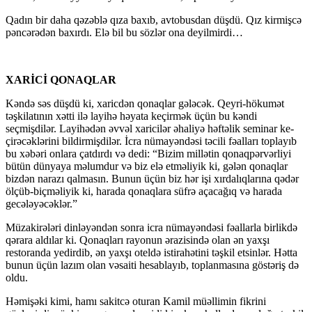
Qadın bir daha qəzəblə qıza baxıb, avto­bus­dan düşdü. Qız kirmişcə
pəncərədən baxırdı. Elə bil bu sözlər ona deyilmirdi…
XARİCİ QONAQLAR
Kəndə səs düşdü ki, xaricdən qonaqlar gə­ləcək. Qeyri-hökumət
təşkilatının xətti ilə layihə hə­yata keçirmək üçün bu kəndi
seçmişdilər. La­yi­hədən əvvəl xaricilər əhaliyə həftəlik seminar ke­
çirəcəklərini bildirmişdilər. İcra nümayəndəsi təcili fəalları toplayıb
bu xəbəri onlara çatdırdı və dedi: “Bizim millətin qonaqpərvərliyi
bütün dün­yaya məlumdur və biz elə etməliyik ki, gələn qonaqlar
bizdən narazı qalmasın. Bunun üçün biz hər işi xır­dalıqlarına qədər
ölçüb-biçməliyik ki, harada qo­naqlara süfrə açacağıq və harada
gecələyəcəklər.”
Müzakirələri dinləyəndən sonra icra nüma­yəndəsi fəallarla birlikdə
qərara aldılar ki. Qonaq­ları rayonun ərazisində olan ən yaxşı
restoranda yedirdib, ən yaxşı oteldə istirahətini təşkil etsinlər. Hətta
bunun üçün lazım olan vəsaiti hesablayıb, toplanmasına göstəriş də
oldu.
Həmişəki kimi, hamı sakitcə oturan Kamil müəllimin fikrini