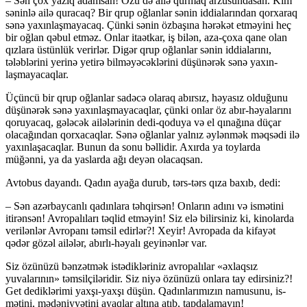
– Sən çox yazıq adamsan! Özü də ailə qur­maq arzusundasan. Kim
səninlə ailə quracaq? Bir qrup oğlanlar sənin iddialarından qorxaraq
sənə ya­xınlaşmayacaq. Çünki sənin özbaşına hərəkət et­məyini heç
bir oğlan qəbul etməz. Onlar itaətkar, iş bilən, aza-çoxa qane olan
qızlara üstünlük verirlər. Digər qrup oğlanlar sənin iddialarını,
tələblərini ye­rinə yetirə bilməyəcəklərini düşünərək sənə ya­xın­
laşmayacaqlar.
Üçüncü bir qrup oğlanlar sadəcə olaraq abır­sız, həyasız olduğunu
düşünərək sənə yaxınlaş­ma­yacaqlar, çünki onlar öz abır-həyalarını
qoruyacaq, gələcək ailələrinin dedi-qoduya və el qınağına dü­çar
olacağından qorxacaqlar. Sənə oğlanlar yalnız əy­lənmək məq­sədi ilə
yaxınlaşacaqlar. Bunun da so­nu bəl­lidir. Axırda ya toylarda
müğənni, ya da yas­­lar­da ağı deyən olacaqsan.
Avtobus dayandı. Qadın ayağa durub, tərs-tərs qıza baxıb, dedi:
– Sən azərbaycanlı qadınlara təhqirsən! On­ların adını və ismətini
itirənsən! Avropalıları təqlid etməyin! Siz elə bilirsiniz ki, kinolarda
verilənlər Av­ropanı təmsil edirlər?! Xeyir! Avropada da ki­fa­yət
qədər gözəl ailələr, abırlı-həyalı geyinənlər var.
Siz özünüzü bənzətmək istədikləriniz avro­pa­lılar «əx­laq­sız
yuvalarının» təmsilçiləridir. Siz niyə özü­nü­zü onlara tay edirsiniz?!
Get dediklə­ri­mi yaxşı-yaxşı düşün. Qadınlarımızın namusunu, is­
mətini, mədəniyyətini ayaqlar altına atıb, tapdala­mayın!