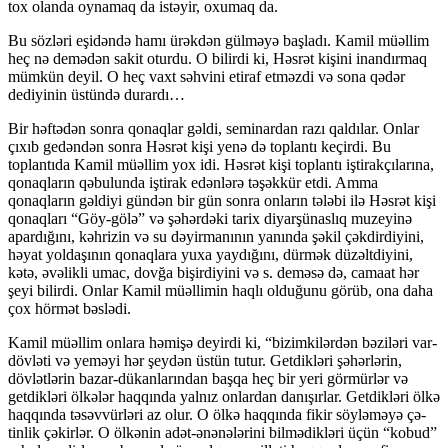
tox olanda oynamaq da istəyir, oxumaq da.
Bu sözləri eşidəndə hamı ürəkdən gülməyə başladı. Kamil müəllim
heç nə demədən sakit otur­du. O bilirdi ki, Həsrət kişini inandırmaq
mümkün deyil. O heç vaxt səhvini etiraf etməzdi və sona qədər
dediyinin üstündə durardı…
Bir həftədən sonra qonaqlar gəldi, semi­nardan razı qaldılar. Onlar
çıxıb gedəndən sonra Həsrət kişi yenə də toplantı keçirdi. Bu
toplantıda Kamil müəllim yox idi. Həsrət kişi toplantı işti­rakçılarına,
qonaqların qəbulunda iştirak edənlərə təşəkkür etdi. Amma
qonaqların gəldiyi gündən bir gün sonra onların tələbi ilə Həsrət kişi
qonaqları “Göy-gölə” və şəhərdəki tarix diyarşünaslıq muze­yinə
apardığını, kəhrizin və su dəyirmanının ya­nında şəkil çəkdirdiyini,
həyat yoldaşının qonaq­lara yuxa yaydığını, dürmək düzəltdiyini,
kətə, əvəlikli umac, dovğa bişirdiyini və s. deməsə də, camaat hər
şeyi bilirdi. Onlar Kamil müəllimin haqlı olduğunu görüb, ona daha
çox hörmət bəs­lədi.
Kamil müəllim onlara həmişə deyirdi ki, “bizimkilərdən bəziləri var-
dövləti və yeməyi hər şeydən üstün tutur. Getdikləri şəhərlərin,
dövlətlə­rin bazar-dükanlarından başqa heç bir yeri gör­mürlər və
getdikləri ölkələr haqqında yalnız on­lardan danışırlar. Getdikləri ölkə
haqqında təsəv­vürləri az olur. O ölkə haqqında fikir söyləməyə çə­
tinlik çəkirlər. O ölkənin adət-ənənələrini bil­mədikləri üçün “kobud”