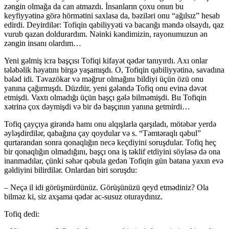
zəngin olmağa da can atmazdı. İn­sanların çoxu onun bu
keyfiyyətinə görə hörmətini saxlasa da, bəziləri onu “ağılsız” hesab
edirdi. De­yirdilər: Tofiqin qabiliyyəti və bacarığı məndə ol­say­dı, qaz
vurub qazan doldurardım. Nəinki kən­dimizin, rayonumuzun ən
zəngin insanı olardım…
Yeni gəlmiş icra başçısı Tofiqi kifayət qədər tanıyırdı. Axı onlar
tələbəlik həyatını birgə yaşa­mışdı. O, Tofiqin qabiliyyətinə, savadına
bələd idi. Təvazökar və məğrur olmağını bildiyi üçün özü onu
yanına çağırmışdı. Düzdür, yeni gələndə Tofiq onu evinə dəvət
etmişdi. Vaxtı olmadığı üçün başçı gələ bilməmişdi. Bu Tofiqin
xətrinə çox dəymişdi və bir də başçının yanına getmirdi…
Tofiq çayçıya girəndə hamı onu alqışlarla qarşıladı, mötəbər yerdə
əyləşdirdilər, qabağına çay qoydular və s. “Təmtəraqlı qəbul”
qurtarandan sonra qonaqlığın necə keçdiyini soruşdular. Tofiq heç
bir qonaqlığın olmadığını, başçı ona iş təklif etdiyini söyləsə də ona
inanmadılar, çünki səhər qəbula gedən Tofiqin gün batana yaxın evə
gəl­diyini bilirdilər. Onlardan biri soruşdu:
– Neçə il idi görüşmürdünüz. Görüşünüzü qeyd etmədiniz? Ola
bilməz ki, siz axşama qədər ac-susuz oturaydınız.
Tofiq dedi: