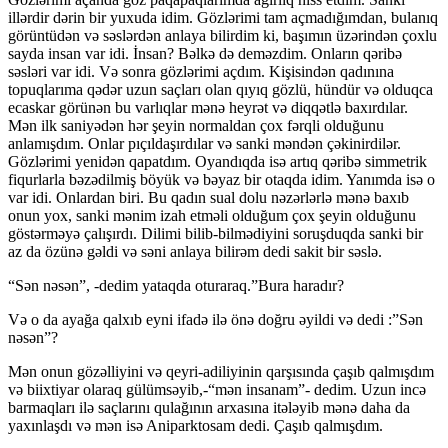
illərdir dərin bir yuxuda idim. Gözlərimi tam açmadığımdan, bulanıq
görüntüdən və səslərdən anlaya bilirdim ki, başımın üzərindən çoxlu
sayda insan var idi. İnsan? Bəlkə də deməzdim. Onların qəribə
səsləri var idi. Və sonra gözlərimi açdım. Kişisindən qadınına
topuqlarıma qədər uzun saçları olan qıyıq gözlü, hündür və olduqca
ecaskar görünən bu varlıqlar mənə heyrət və diqqətlə baxırdılar.
Mən ilk saniyədən hər şeyin normaldan çox fərqli olduğunu
anlamışdım. Onlar pıçıldaşırdılar və sanki məndən çəkinirdilər.
Gözlərimi yenidən qapatdım. Oyandıqda isə artıq qəribə simmetrik
fiqurlarla bəzədilmiş böyük və bəyaz bir otaqda idim. Yanımda isə o
var idi. Onlardan biri. Bu qadın sual dolu nəzərlərlə mənə baxıb
onun yox, sanki mənim izah etməli olduğum çox şeyin olduğunu
göstərməyə çalışırdı. Dilimi bilib-bilmədiyini soruşduqda sanki bir
az da özünə gəldi və səni anlaya bilirəm dedi sakit bir səslə.
“Sən nəsən”, -dedim yataqda oturaraq.”Bura haradır?
Və o da ayağa qalxıb eyni ifadə ilə önə doğru əyildi və dedi :”Sən
nəsən”?
Mən onun gözəlliyini və qeyri-adiliyinin qarşısında çaşıb qalmışdım
və biixtiyar olaraq gülümsəyib,-“mən insanam”- dedim. Uzun incə
barmaqları ilə saçlarını qulağının arxasına itələyib mənə daha da
yaxınlaşdı və mən isə Aniparktosam dedi. Çaşıb qalmışdım.