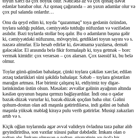
toyun xərci də çox böyük olur. Nəticədə az və çox qonaq dəvət
edən­lər bərabər olur. Az qonaq çağıranda – ən yaxın adamlar olur və
çox pul salanda onlardır…
Onu da qeyd edim ki, toyda “qazanmaq” to­ya gedənin özündən,
toylara saldığı puldan, cə­miy­yətdə tutduğu nüfuzdan və vəzifədən
asılıdır. Bəzi toylarda stollar boş qalır. Bu o adamların başına gə­lir
ki, cəmiyyətdəki nüfuzunu, mövqeyini, get­dik­ləri toyun sayını və s.
nəzərə almırlar. Elə hesab edirlər ki, dəvətnamə yazılarsa, deməli
gələcəklər. El arasında belə fikir formalaşıb ki, toya getmək – borc
vermək kimidir: çox verərsən – çox alarsan. Çox təəssüf ki, bu belə
olmur.
Toylar günü-gündən bahalaşır, çünki toylara çəkilən xərclər, edilən
ərzaq tədarükləri süni şəkil­də bahalaşır. Səbəb – toylara göstərilən
marağın art­ması. Hər birimiz çalışırıq ki, etdiyimiz toy di­gər­
lərinkindən üstün olsun. Məsələn: əvvəllər gəli­nin ayağının altında
kəsilən qoyunun başına qır­mızı bağlayardılar. İndi ona o qədər
bəzək-düzək vururlar ki, bəzək-düzək qoçdan baha olur. Gəlini
qohum-dostun olan adi maşınla gətirirdilərsə, indi gəlini ən bahalı
maşınla yüksək məbləğ kirayə pulu verib gətirirlər. Musiqi zakazları
artıb və s.
Kiçik oğlan toylarında əgər əvvəl valideyn övladına təzə paltar alıb
geyindirirdisə, son vaxtlar xüsusi paltar dəbdədir. İmkanı olan o
paltarı alır. İmkanı olmayan o paltarı, qiymətinin azı üçdə bir