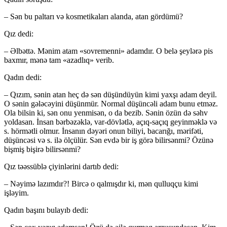
– Sən bu paltarı və kosmetikaları alanda, atan gördümü?
Qız dedi:
– Əlbəttə. Mənim atam «sovremenni» adam­dır. O belə şeylərə pis
baxmır, mənə tam «azadlıq» verib.
Qadın dedi:
– Qızım, sənin atan heç də sən düşündüyün kimi yaxşı adam deyil.
O sənin gələcəyini düşün­mür. Normal düşüncəli adam bunu etməz.
Ola bil­sin ki, sən onu yenmisən, o da bezib. Sənin özün də səhv
yoldasan. İnsan bərbəzəklə, var-dövlətlə, açıq-saçıq geyinməklə və
s. hörmətli olmur. İnsa­nın dəyəri onun biliyi, bacarığı, mərifəti,
düşüncəsi və s. ilə ölçülür. Sən evdə bir iş görə bilirsənmi? Özü­nə
bişmiş bişirə bilirsənmi?
Qız təəssüblə çiyinlərini dartıb dedi:
– Nəyimə lazımdır?! Bircə o qalmışdır ki, mən qulluqçu kimi
işləyim.
Qadın başını bulayıb dedi: