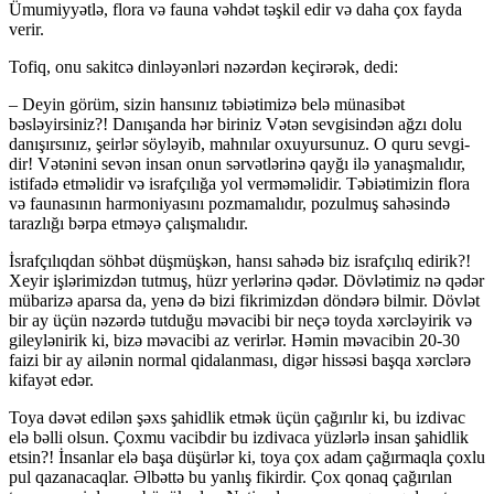
Ümumiyyətlə, flora və fauna vəhdət təşkil edir və daha çox fayda
verir.
Tofiq, onu sakitcə dinləyənləri nəzərdən ke­çirərək, dedi:
– Deyin görüm, sizin hansınız təbiətimizə be­lə münasibət
bəsləyirsiniz?! Danışanda hər biri­niz Vətən sevgisindən ağzı dolu
danışırsınız, şeir­lər söyləyib, mahnılar oxuyursunuz. O quru sevgi­
dir! Vətənini sevən insan onun sərvətlərinə qayğı ilə yanaşmalıdır,
istifadə etməlidir və israfçılığa yol verməməlidir. Təbiətimizin flora
və faunasının harmoniyasını pozmamalıdır, pozulmuş sahəsində
tarazlığı bərpa etməyə çalışmalıdır.
İsrafçılıqdan söhbət düşmüşkən, hansı sahə­də biz israfçılıq edirik?!
Xeyir işlərimizdən tutmuş, hüzr yerlərinə qədər. Dövlətimiz nə qədər
mübari­zə aparsa da, yenə də bizi fikrimizdən döndərə bil­mir. Dövlət
bir ay üçün nəzərdə tutduğu məvacibi bir neçə toyda xərcləyirik və
gileylənirik ki, bizə məvacibi az verirlər. Həmin məvacibin 20-30
faizi bir ay ailənin normal qidalanması, digər hissəsi başqa xərclərə
kifayət edər.
Toya dəvət edilən şəxs şahidlik etmək üçün çağırılır ki, bu izdivac
elə bəlli olsun. Çoxmu va­cibdir bu izdivaca yüzlərlə insan şahidlik
etsin?! İnsanlar elə başa düşürlər ki, toya çox adam çağır­maqla çoxlu
pul qazanacaqlar. Əlbəttə bu yanlış fikirdir. Çox qonaq çağırılan