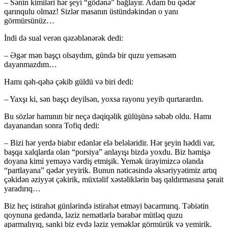
– Sənin kimiləri hər şeyi “gödənə” bağlayır. Adam bu qədər
qarınqulu olmaz! Sizlər masanın üstündəkindən o yanı
görmürsünüz…
İndi də sual verən qəzəblənərək dedi:
– Əgər mən başçı olsaydım, gündə bir quzu yeməsəm
dayanmazdım…
Hamı qəh-qəhə çəkib güldü və biri dedi:
– Yaxşı ki, sən başçı deyilsən, yoxsa rayonu yeyib qurtarardın.
Bu sözlər hamının bir neçə dəqiqəlik gülü­şünə səbəb oldu. Hamı
dayanandan sonra Tofiq dedi:
– Bizi hər yerdə biabır edənlər elə be­lə­lə­ridir. Hər şeyin həddi var,
başqa xalqlarda olan “por­siya” anlayışı bizdə yoxdu. Biz həmişə
doyana kimi yeməyə vərdiş etmişik. Yemək ürəyimizcə olan­da
“partlayana” qədər yeyirik. Bunun nəticə­sində əksəriyyətimiz artıq
çəkidən əziyyət çəkirik, müxtəlif xəstəliklərin baş qaldırmasına şərait
yara­dırıq…
Biz heç istirahət günlərində istirahət etməyi bacarmırıq. Təbiətin
qoynuna gedəndə, ləziz ne­mət­lərlə bərabər mütləq quzu
aparmalıyıq, sanki biz evdə ləziz yeməklər görmürük və yemirik.