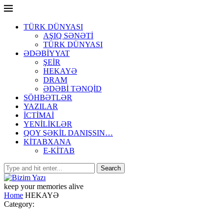
TÜRK DÜNYASI
AŞIQ SƏNƏTİ
TÜRK DÜNYASI
ƏDƏBİYYAT
ŞEİR
HEKAYƏ
DRAM
ƏDƏBİ TƏNQİD
SÖHBƏTLƏR
YAZILAR
İCTİMAİ
YENİLİKLƏR
QOY ŞƏKİL DANIŞSIN…
KİTABXANA
E-KİTAB
keep your memories alive
Home
HEKAYƏ
Category: