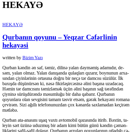
HEKAYƏ
HEKAYƏ
Qurbanın qoyunu – Yeqzar Cəfərlinin
hekayəsi
written by
Bizim Yazı
Qur­ban kən­din ən saf, tə­miz, di­li­nə ya­lan dəy­mə­miş ada­mı­dır, de­
səm, ya­lan ol­maz. Ya­lan da­nı­şan­da qu­laq­la­rı qı­za­rır, boy­nu­nun ar­xa­
sın­dan çi­yin­lə­ri­nin or­ta­sı­na doğ­ru bir ne­çə tər dam­cı­sı sü­zü­lür. İlk
ba­xış­da dü­şü­nür­sən ki, nə­sə fi­kir­lə­şir­cə­si­nə əli­ni ba­şı­na uza­da­caq.
Hə­min tər dam­cı­sı­nı tə­miz­lə­mək üçün əli­ni ba­şı­nın sağ tə­rə­fin­dən
çiy­ni­nə sü­rüş­dü­rən­də mə­sum­lu­ğu bir da­ha qa­ba­rır. Qur­ba­nın
qoyunlara olan sevgisini tamam təsvir etsəm, gə­rək he­ka­yə­ni ro­ma­na
çe­vi­rəm. Si­zi ağıl­lı te­le­fo­nu­nuz­dan çox kə­nar­da sax­la­ma­dan ke­çi­rəm
mət­lə­bə.
Qur­ban ata-ana­sı­nı uşaq vax­tı av­to­mo­bil qə­za­sın­da iti­rib. Bəx­tin, ta­
le­yin sərt üzü­nə uduz­muş bir adam ki­mi bü­tün gü­nü kən­din çə­mən­
lik­lə­ri­ni sə­fil-sə­fil do­la­şır. Qur­ba­nın ar­zu­la­rı qo­yun­la­rı­nın ot­la­dı­ğı çə­