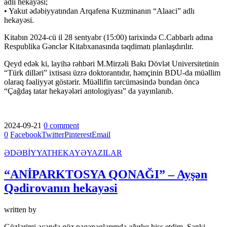
adlı hekayəsi;
• Yakut ədəbiyyatından Arqafena Kuzminanın “Alaaci” adlı
hekayəsi.
Kitabın 2024-cü il 28 sentyabr (15:00) tarixində C.Cabbarlı adına
Respublika Gənclər Kitabxanasında təqdimatı planlaşdırılır.
Qeyd edək ki, layihə rəhbəri M.Mirzəli Bakı Dövlət Universitetinin
“Türk dilləri” ixtisası üzrə doktorantıdır, həmçinin BDU-da müəllim
olaraq fəaliyyət göstərir. Müəllifin tərcüməsində bundan öncə
“Çağdaş tatar hekayələri antologiyası” da yayınlanıb.
2024-09-21
0 comment
0
Facebook
Twitter
Pinterest
Email
ƏDƏBİYYAT
HEKAYƏ
YAZILAR
“ANİPARKTOSYA QONAĞI” – Ayşən
Qədirovanın hekayəsi
written by
Gözlərimi açanda göz paqapaqlarımda ağırlıq hiss etdim. Sanki