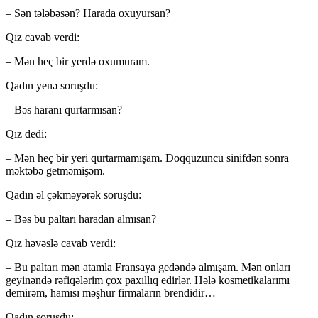
– Sən tələbəsən? Harada oxuyursan?
Qız cavab verdi:
– Mən heç bir yerdə oxumuram.
Qadın yenə soruşdu:
– Bəs haranı qurtarmısan?
Qız dedi:
– Mən heç bir yeri qurtarmamışam. Doqqu­zuncu sinifdən sonra
məktəbə getməmişəm.
Qadın əl çəkməyərək soruşdu:
– Bəs bu paltarı haradan almısan?
Qız həvəslə cavab verdi:
– Bu paltarı mən atamla Fransaya gedəndə al­mışam. Mən onları
geyinəndə rəfiqələrim çox pa­xıllıq edirlər. Hələ kosmetikalarımı
demirəm, ha­mı­sı məşhur firmaların brendidir…
Qadın soruşdu: