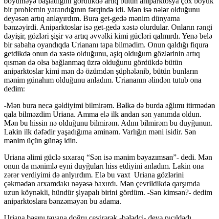
böyüməyə başladığını gördükdə artıq bütün aniparktosya çox böyük
bir problemin yarandığının fərqində idi. Mən isə nələr olduğunu
deyəsən artıq anlayırdım. Bura get-gedə mənim dünyama
bənzəyirdi. Aniparktoslar isə get-gedə xəstə olurdular. Onların rəngi
dəyişir, gözləri şişir və artıq əvvəlki kimi gücləri qalmırdı. Yenə belə
bir sabaha oyandıqda Uriananı tapa bilmədim. Onun qaldığı fiqura
getdikdə onun da xəstə olduğunu, aşiq olduğum gözlərinin artıq
qısmən də olsa bağlanmaq üzrə olduğunu gördükdə bütün
aniparktoslar kimi mən də özümdən şüphələnib, bütün bunların
mənim günahım olduğunu anladım. Uriananın əlindən tutub ona
dedim:
-Mən bura necə gəldiyimi bilmirəm. Bəlkə də burda ağlımı itirmədən
qala bilməzdim Uriana. Amma elə ilk andan sən yanımda oldun.
Mən bu hissin nə olduğunu bilmirəm. Adını bilmirəm bu duyğunun.
Lakin ilk dəfədir yaşadığıma əminəm. Varlığın məni isidir. Sən
mənim üçün günəş idin.
Uriana əlimi güclə sıxaraq “Sən isə mənim bəyazımsan”- dedi. Mən
onun da mənimlə eyni duyğuları hiss etdiyini anladım. Lakin ona
zərər verdiyimi də anlyırdım. Elə bu vaxt Uriana gözlərini
çəkmədən arxamdakı nəyəsə baxırdı. Mən çevrildikdə qarşımda
uzun köynəkli, hündür şlyapalı birini gördüm. -Sən kimsən?- dedim
aniparktoslara bənzəməyən bu adama.
Uriana başını tavana doğru çevirərək -bələdçi- deyə pıçıldadı.