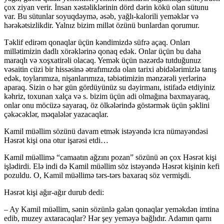
çox ziyan verir. İnsan xəstəliklərinin dörd dərin kökü olan sütunu
var. Bu sütunlar soyuqdəymə, əsəb, yağlı-kalorili yeməklər və
hərəkətsizlikdir. Yalnız bizim millət özünü bunlardan qorumur.
Təklif edirəm qonaqlar üçün kəndimizdə süfrə açaq. Onları
millətimizin dadlı xörəklərinə qonaq edək. Onlar üçün bu daha
maraqlı və xoş­xatirəli olacaq. Yemək üçün nəzərdə tutduğunuz
vəsaitin cüzi bir hissəsinə ətrafımızda olan tarixi abidələrimizlə tanış
edək, toylarımıza, nişanları­mıza, təbiətimizin mənzərəli yerlərinə
aparaq. Sizin o hər gün gördüyünüz su dəyirmanı, istifadə etdiyiniz
kəhriz, toxunan xalça və s. bizim üçün adi olmağına baxmayaraq,
onlar onu möcüzə sa­yaraq, öz ölkələrində göstərmək üçün şəklini
çə­kəcəklər, məqalələr yazacaqlar.
Kamil müəllim sözünü davam etmək istə­yəndə icra nümayəndəsi
Həsrət kişi ona otur işarəsi etdi…
Kamil müəllimə “camaatın ağzını pozan” sö­zünü ən çox Həsrət kişi
işlədirdi. Elə indi də Ka­mil müəllim söz istəyəndə Həsrət kişinin kefi
po­zuldu. O, Kamil müəllimə tərs-tərs baxaraq söz vermişdi.
Həsrət kişi ağır-ağır durub dedi:
– Ay Kamil müəllim, sənin sözünlə gələn qo­naqlar yeməkdən imtina
edib, muzey ax­ta­ra­caqlar? Hər şey yeməyə bağlıdır. Adamın qarnı