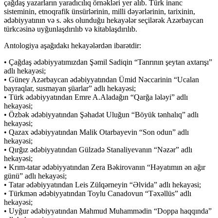
çağdaş yazarların yaradıcılıq örnəkləri yer alıb. Türk inanc
sisteminin, etnoqrafik ünsürlərinin, milli dəyərlərinin, tarixinin,
ədəbiyyatının və s. əks olunduğu hekayələr seçilərək Azərbaycan
türkcəsinə uyğunlaşdırılıb və kitablaşdırılıb.
Antologiya aşağıdakı hekayələrdən ibarətdir:
• Çağdaş ədəbiyyatımızdan Şəmil Sadiqin “Tanrının şeytan axtarışı”
adlı hekayəsi;
• Güney Azərbaycan ədəbiyyatından Ümid Nəccarinin “Ucalan
bayraqlar, susmayan şüarlar” adlı hekayəsi;
• Türk ədəbiyyatından Emre A.Aladağın “Qarğa lələyi” adlı
hekayəsi;
• Özbək ədəbiyyatından Şəhadət Uluğun “Böyük tənhalıq” adlı
hekayəsi;
• Qazax ədəbiyyatından Malik Otarbayevin “Son odun” adlı
hekayəsi;
• Qırğız ədəbiyyatından Gülzadə Stanaliyevanın “Nəzər” adlı
hekayəsi;
• Krım-tatar ədəbiyyatından Zera Bəkirovanın “Həyatımın ən ağır
günü” adlı hekayəsi;
• Tatar ədəbiyyatından Leis Zülqərneyin “Əlvida” adlı hekayəsi;
• Türkmən ədəbiyyatından Toylu Canadovun “Təxəllüs” adlı
hekayəsi;
• Uyğur ədəbiyyatından Mahmud Muhammədin “Doppa haqqında”