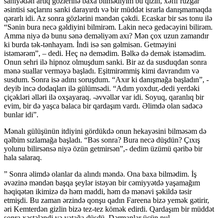
saniyədən artıq gözlerinə baxa bilmədiyim bu qızın, xəfif rüzgar
əsintisi saçlarını sanki darayırdı və bir müddət israrla danışmamaqda
qərarlı idi. Az sonra gözlərini məndən çəkdi. Ecaskar bir səs tonu ilə
“Sənin bura necə gəldiyini bilmirəm. Lakin necə gedəcəyini bilirəm.
Amma niyə də bunu sənə deməliyəm axı? Mən çox uzun zamandır
ki burda tək-tənhayam. İndi isə sən gəlmisən. Getməyini
istəmərəm”, – dedi. Heç nə demədim. Bəlkə də demək istəmədim.
Onun sehri ilə hipnoz olmuşdum sanki. Bir az da susduqdan sonra
mənə suallar verməyə başladı. Eşitmirəmmiş kimi davrandım və
susdum. Sonra isə adını soruşdum. “Axır ki danışmağa başladın”, -
deyib incə dodaqları ilə gülümsədi. “Adım yoxdur,-dedi yerdəki
çiçəkləri əlləri ilə oxşayaraq. -əvvəllər var idi. Soyuq, qaranlıq bir
evim, bir də yaşca balaca bir qardaşım vardı. Əlimdə olan sadəcə
bunlar idi”.
Mənalı gülüşünün itdiyini gördükdə onun hekayəsini bilməsəm də
qəlbim sızlamağa başladı. “Bəs sonra? Bura necə düşdün? Çıxış
yolunu bilirsənsə niyə özün getmirsən”,- dedim üzümü qəribə bir
hala salaraq.
” Sonra əlimdə olanlar da alındı məndə. Ona baxa bilmədim. İş
əvəzinə məndən başqa şeylər istəyən bir cəmiyyətdə yaşamağım
həqiqətən ikimizə də həm maddi, həm də mənəvi şəkildə təsir
etmişdi. Bu zaman ərzində qonşu qadın Fareena bizə yemək gətirir,
əri Kemterdən gizlin bizə tez-tez kömək edirdi. Qardaşım bir müddət
sonra xəstələndi və yatağa düşdü. Dərmanlar üçün pul