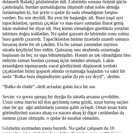
dolanırdı Bələdçi gözlərimdən itdi. Labirintin sonuna özümü güclə
çatdırdıqda, burdan qurtulduğumu düşünüb rahat nəfəs almağa
baslamışdım ki, hər şeyin o qədər də sadə olmadığının fərqinə
vardım. Bu son deyildi. Bu yeni bir başlanğıc idi. Bura yaşıl əyri
təpəciklərdən, qırmızı çiçəklər və mas-mavi səmadan ibarət geniş
lakin məhdud bir diyar idi. Heç kimin olmadığını gördükdə yenidən
labirintə doğru irəlilədim. Nə qədər gəzsəm də labirintin sonu yalnız
bura gətirib çıxarırdı. Təpəciklərdən birinin üzərində uzanıb səmaya
baxaraq dərin bir ah çəkdim. Elə bu zaman yanımdan nəyinsə
sürətlə keçdiyini hiss etdim. Qalxaraq onu ətrafımda axtarmağa
başlasam da heç nə tapa bilməmişdim. Həmin an tək olmadığımı hiss
etdiyim zaman burdan çıxmaq üçün ümidim artmışdı. Lakin
axtardığımı tapmayanda xəyal gördüyümü düşünərək yerdəki
çiçəklərdən birini qoparıb əlimdə oynatmağa başladım və sakit bir
səslə “Bəlkə bura düşündüyüm qədər də pis yer deyil”, -dedim.
“Bəlkə də elədir”,-dedi arxadan gələn incə bir səs.
Sevinc və qorxu qarışıq bir duyğu ilə sürətlə arxama çevrildim.
Uzun səma mavisi tül don geyinmiş səma gözlü, uzun buruq saçları
olan bir qız ağır addımlarla yanıma gəlib əyləşdi. Onun insan kimi
göründüyünü nəzərə alsaq və nəzərə alsaq ki digər canlılardan da
rastıma çıxan olmuşdu, o qədər də narahat olmadım.
Gözlərini ayırmadan mənə baxırdı. Nə qədər çalışsam da 10