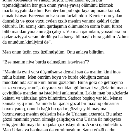
tapmadığımdan hər gün onun yavaş-yavaş ölümünü izləmək
məcburiyyətində idim. Kemterdən pul oğurlayaraq mənə kömək
etmək istəyən Fareenanın isə sonu faciəli oldu. Kemter onu yalan
danışdığı və gecə vaxtı evdən çıxıb mənim yanıma gəldiyi üçün
öldürdü. Bu azmış kimi qardaşımın ölümündən sonra bunu fürsət
bilib məndən yaralanmağa çalışdı. Və mən qadınlara, yoxsullara bu
qədər əziyyət verən bir dünya ilə barışa bilməyib bura gəldim. Adımı
da unutdum,kimliyimi də”.
Mən onun üçün çox üzülmüşdüm. Onu anlaya bilirdim.
“Bəs mənim niyə burda qalmağımı istəyirsən”?
“Mənimlə eyni yerə düşmüsənsə deməli sən də mənim kimi incə
ruhlu birisən. Mən ömrüm boyu və burda olduğum zaman
müddətdində sənin kimi birini gözlədim. Buna görə də getməyinə
icazə verməyəcəm”,- deyərək yenidən gülümsədi və gözlərini mənə
çevirdikdə məndən nə istədiyini anlamışdım. Lakin mən bu gözlərdə
kainatı və ulduzları görə bilmirdim. Sadəcə boşluq var idi. Mənsə
kainata aşiq idim. Yanımda bu qədər gözəl bir məxluq olmasına
baxmayaraq, onunla bağlı bu qədər gözəl şey bilməyimə
baxmayaraq mənim gözlərim hələ də Uriananı axtarırdı. Bu adsız
gözəl mənimlə yaxın olmağa çalışdıqxa onu Uriana ilə müqayisə
edir, geri dönməyi bir o qədər çox istəyirdim. Axırki qəbul etdim.
Mən Urianaya həqiqətən də vurulmuşdum. Səma gözlü qadın