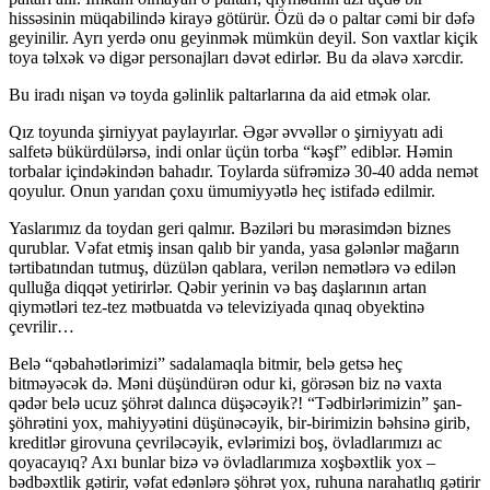
hissəsinin müqabilində kirayə götürür. Özü də o paltar cəmi bir dəfə
geyinilir. Ayrı yerdə onu ge­yin­mək mümkün deyil. Son vaxtlar kiçik
toya təl­xək və digər personajları dəvət edirlər. Bu da əlavə xərcdir.
Bu iradı nişan və toyda gəlinlik paltarlarına da aid etmək olar.
Qız toyunda şirniyyat paylayırlar. Əgər əv­vəl­lər o şirniyyatı adi
salfetə bükürdülərsə, indi on­lar üçün torba “kəşf” ediblər. Həmin
torbalar için­dəkindən bahadır. Toylarda süfrəmizə 30-40 ad­da nemət
qoyulur. Onun yarıdan çoxu ümu­miy­yətlə heç istifadə edilmir.
Yaslarımız da toydan geri qalmır. Bəziləri bu mərasimdən biznes
qurublar. Vəfat etmiş insan qalıb bir yanda, yasa gələnlər mağarın
tərtibatından tutmuş, düzülən qablara, verilən nemətlərə və edi­lən
qulluğa diqqət yetirirlər. Qəbir yerinin və baş daşlarının artan
qiymətləri tez-tez mətbuatda və televiziyada qınaq obyektinə
çevrilir…
Belə “qəbahətlərimizi” sadalamaqla bitmir, belə getsə heç
bitməyəcək də. Məni düşündürən odur ki, görəsən biz nə vaxta
qədər belə ucuz şöh­rət dalınca düşəcəyik?! “Tədbirlərimizin” şan-
şöh­rətini yox, mahiyyətini düşünəcəyik, bir-birimizin bəhsinə girib,
kreditlər girovuna çevriləcəyik, evlə­rimizi boş, övladlarımızı ac
qoyacayıq? Axı bunlar bizə və övladlarımıza xoşbəxtlik yox –
bədbəxtlik gətirir, vəfat edənlərə şöhrət yox, ruhuna narahatlıq gətirir