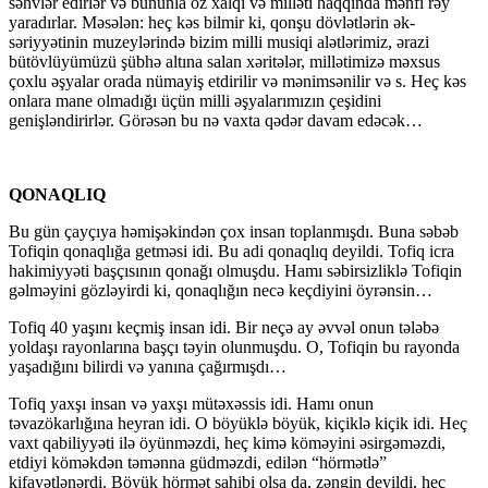
səhvlər edirlər və bununla öz xalqı və milləti haqqında mənfi rəy
yaradırlar. Məsələn: heç kəs bilmir ki, qonşu dövlətlərin ək­
səriyyətinin muzeylərində bizim milli musiqi alət­lərimiz, ərazi
bütövlüyümüzü şübhə altına salan xəritələr, millətimizə məxsus
çoxlu əşyalar orada nümayiş etdirilir və mənimsənilir və s. Heç kəs
on­lara mane olmadığı üçün milli əşyalarımızın çe­şidini
genişləndirirlər. Görəsən bu nə vaxta qədər davam edəcək…
QONAQLIQ
Bu gün çayçıya həmişəkindən çox insan top­lanmışdı. Buna səbəb
Tofiqin qonaqlığa getməsi idi. Bu adi qonaqlıq deyildi. Tofiq icra
hakimiyyəti başçısının qonağı olmuşdu. Hamı səbirsizliklə To­fiqin
gəlməyini gözləyirdi ki, qonaqlığın necə keç­diyini öyrənsin…
Tofiq 40 yaşını keçmiş insan idi. Bir neçə ay əvvəl onun tələbə
yoldaşı rayonlarına başçı təyin olunmuşdu. O, Tofiqin bu rayonda
yaşadığını bilir­di və yanına çağırmışdı…
Tofiq yaxşı insan və yaxşı mütəxəssis idi. Hamı onun
təvazökarlığına heyran idi. O böyüklə böyük, kiçiklə kiçik idi. Heç
vaxt qabiliyyəti ilə öyünməzdi, heç kimə köməyini əsirgəməzdi,
etdiyi köməkdən təmənna güdməzdi, edilən “hörmətlə”
kifayətlənərdi. Böyük hörmət sahibi olsa da, zən­gin deyildi, heç