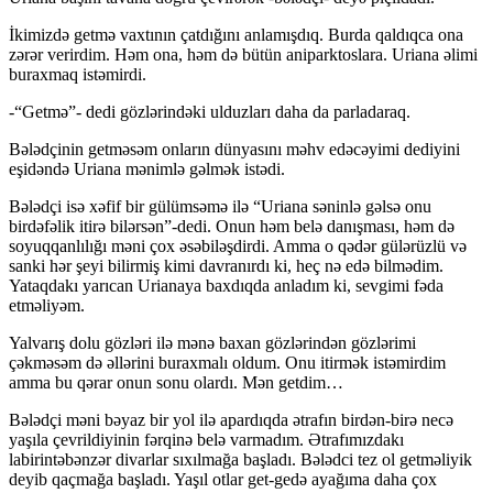
İkimizdə getmə vaxtının çatdığını anlamışdıq. Burda qaldıqca ona
zərər verirdim. Həm ona, həm də bütün aniparktoslara. Uriana əlimi
buraxmaq istəmirdi.
-“Getmə”- dedi gözlərindəki ulduzları daha da parladaraq.
Bələdçinin getməsəm onların dünyasını məhv edəcəyimi dediyini
eşidəndə Uriana mənimlə gəlmək istədi.
Bələdçi isə xəfif bir gülümsəmə ilə “Uriana səninlə gəlsə onu
birdəfəlik itirə bilərsən”-dedi. Onun həm belə danışması, həm də
soyuqqanlılığı məni çox əsəbiləşdirdi. Amma o qədər gülərüzlü və
sanki hər şeyi bilirmiş kimi davranırdı ki, heç nə edə bilmədim.
Yataqdakı yarıcan Urianaya baxdıqda anladım ki, sevgimi fəda
etməliyəm.
Yalvarış dolu gözləri ilə mənə baxan gözlərindən gözlərimi
çəkməsəm də əllərini buraxmalı oldum. Onu itirmək istəmirdim
amma bu qərar onun sonu olardı. Mən getdim…
Bələdçi məni bəyaz bir yol ilə apardıqda ətrafın birdən-birə necə
yaşıla çevrildiyinin fərqinə belə varmadım. Ətrafımızdakı
labirintəbənzər divarlar sıxılmağa başladı. Bələdci tez ol getməliyik
deyib qaçmağa başladı. Yaşıl otlar get-gedə ayağıma daha çox