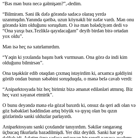
“Bəs mən bura necə gəlmişəm?”,-dedim.
“Bilmirəm. Səni ilk dəfə görəndə sadəcə olaraq yerdə
uzanmışdın.Yanında qəribə, uzun köynəkli bir nəfər vardı. Mən onu
görəndə kim olduğunu soruşdum. O isə mən bələdçiyəm dedi və
“Ona yaxşı bax.Tezliklə qayıdacağam” deyib birdən birə ortadan
yox oldu”.
Mən isə heç nə xatırlamırdım.
“Yəqin ki yıxılanda başını bərk vurmusan. Ona görə də indi kim
olduğunu bilmirsən”.
Ona təşəkkür edib otaqdan çıxmaq istəyirdim ki, arxamca gəldiyini
görüb ondan bunun səbəbini soruşduqda, o mənə belə cavab verdi:
“Aniparktosyada biz heç birimiz bizə əmanət edilənləri atmırıq. Biz
heç vaxt xəyanət etmirik”.
O bunu deyəndə mənə elə gözəl baxırdı ki, onsuz da qeri adi olan və
göz bəbəkləri həddindən artıq böyük və qıyıq olan bu qızın
gözlərində sanki ulduzlar parlayırdı.
Aniparktosyanı sanki çoxdandır tanıyırdım. Səkilər rəngarəng
üçbucaq fikurlarla bəzədilmişdi. Yer düz deyildi. Sanki hər şey
dalğalı idi. Adətim üzrə sadəcə müəyyən bir rəngli xanaya ayağımı