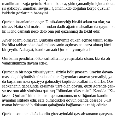
mən­lik­dən uza­ğa get­mir. Hə­min ba­la­ca, şi­rin çə­mən­li­yin için­də do­la­
şır gə­lə­cə­yi, ümid­lə­ri, sev­gi­si. Çə­mən­lik­də do­ğu­lan kör­pə qu­zu­lar
işıl­da­dır göz­lə­ri­nin bə­bə­yi­ni.
Qur­ban in­san­lar­dan qa­çır. Di­nib-da­nış­­dı­ğı bir-iki adam ya olar, ya
ol­maz. Hət­ta süd məh­sul­la­rın­dan dad­lı ağar­tı məh­sul­la­rı da qa­yı­ra bi­
lir. Kənd ca­maa­tı ne­çə də­fə ona pul qa­zan­maq da tək­lif edir­.
Al­ver ada­mı ol­ma­yan Qur­ba­na et­di­yi­miz dü­kan aç­maq tək­li­fi so­sia­
list öl­kə rəh­bə­rin­dən özəl mü­əs­si­sə­nin açıl­ma­sı­na ica­zə al­maq ki­mi
bir şey­dir. Nə­ha­yət, kənd ca­maa­tı Qur­ba­nı yum­şal­da bi­lir.
Qur­ba­nın pen­dir­lə­ri öl­kə sər­həd­lə­ri­nə ye­tiş­mək­də ol­sun, biz də əh­
va­lat­çı­lı­ğı­mı­za da­vam edək.
Qur­ba­nın bir ne­çə xü­su­siy­yə­ti­ni si­zin­lə bö­lüş­mə­səm, ürə­yim da­yan­
ma­sa da, dö­yün­tü­sü sü­rət­lə­nə bi­lər. Qo­yun­lar ca­na­var ye­mə­di­yi, ya
da baş­la­rı­na nə­sə qə­ziy­yə gəl­mə­di­yi təq­dir­də əcəl­lə­ri ilə ölür­lər. Qəs­
sab­xa­na­nın qa­ba­ğın­da kə­sil­mək üz­rə olan qo­yun, qu­zu gö­rən­də ça­lı­
şır tez onu alıb sü­rü­sü­nə qa­ta­raq “ölüm­dən xi­las et­sin”. Kənd­də “Xi­
las­kar Qur­ban” ki­mi ta­nı­nan qəh­rə­ma­nımı­zın saf­lı­ğın­dan kən­din
ava­ra­la­rı is­ti­fa­də edir, sa­ta bil­mə­dik­lə­ri qo­yun olan­da qəs­sa­ba 5-10
ma­nat hör­mət edib dü­ka­nın qa­ba­ğın­da bağ­la­ma­sı­nı xa­hiş edir­lər.
Qur­ban so­nun­cu də­fə kən­din gi­rə­cə­yin­də­ki qəs­sab­xa­na­nın qar­şı­sın­