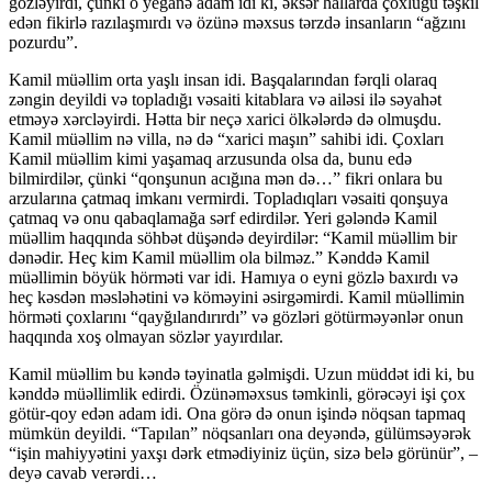
gözləyirdi, çünki o yeganə adam idi ki, əksər hallarda çoxluğu təşkil
edən fikirlə razılaşmırdı və özünə məxsus tərzdə insanların “ağzını
pozurdu”.
Kamil müəllim orta yaşlı insan idi. Baş­qa­larından fərqli olaraq
zəngin deyildi və topladığı vəsaiti kitablara və ailəsi ilə səyahət
etməyə xərc­ləyirdi. Hətta bir neçə xarici ölkələrdə də olmuşdu.
Kamil müəllim nə villa, nə də “xarici maşın” sahibi idi. Çoxları
Kamil müəllim kimi yaşamaq arzu­sunda olsa da, bunu edə
bilmirdilər, çünki “qon­şunun acığına mən də…” fikri onlara bu
arzularına çatmaq imkanı vermirdi. Topladıqları vəsaiti qon­şuya
çatmaq və onu qabaqlamağa sərf edirdilər. Yeri gələndə Kamil
müəllim haqqında söhbət düşəndə deyirdilər: “Kamil müəllim bir
dənədir. Heç kim Kamil müəllim ola bilməz.” Kənddə Kamil
müəllimin böyük hörməti var idi. Hamıya o eyni gözlə baxırdı və
heç kəsdən məsləhətini və köməyini əsirgəmirdi. Kamil müəllimin
hörməti çoxlarını “qayğılandırırdı” və gözləri götürmə­yən­lər onun
haqqında xoş olmayan sözlər yayırdılar.
Kamil müəllim bu kəndə təyinatla gəlmişdi. Uzun müddət idi ki, bu
kənddə müəllimlik edirdi. Özünəməxsus təmkinli, görəcəyi işi çox
götür-qoy edən adam idi. Ona görə də onun işində nöqsan tapmaq
mümkün deyildi. “Tapılan” nöqsanları ona deyəndə, gülümsəyərək
“işin mahiyyətini yaxşı dərk etmədiyiniz üçün, sizə belə görünür”, –
deyə cavab verərdi…