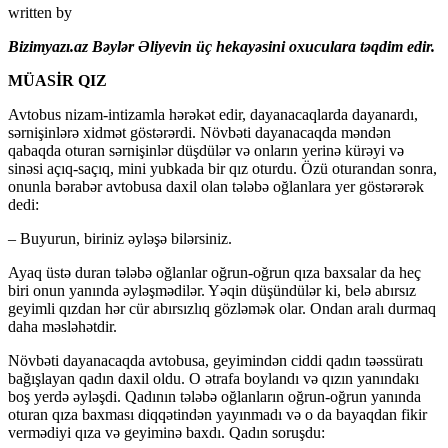
written by
Bizimyazı.az Bəylər Əliyevin üç hekayəsini oxuculara təqdim edir.
MÜASİR QIZ
Avtobus nizam-intizamla hərəkət edir, daya­na­caqlarda dayanardı,
sərnişinlərə xidmət göstə­rər­di. Növbəti dayanacaqda məndən
qabaqda otu­ran sərnişinlər düşdülər və onların yerinə kürəyi və
sinəsi açıq-saçıq, mini yubkada bir qız oturdu. Özü oturandan sonra,
onunla bərabər avtobusa daxil olan tələbə oğlanlara yer göstərərək
dedi:
– Buyurun, biriniz əyləşə bilərsiniz.
Ayaq üstə duran tələbə oğlanlar oğrun-oğ­run qıza baxsalar da heç
biri onun yanında əyləş­mədilər. Yəqin düşündülər ki, belə abırsız
geyimli qızdan hər cür abırsızlıq gözləmək olar. Ondan aralı durmaq
daha məsləhətdir.
Növbəti dayanacaqda avtobusa, geyimindən ciddi qadın təəssüratı
bağışlayan qadın daxil oldu. O ətrafa boylandı və qızın yanındakı
boş yerdə əy­ləşdi. Qadının tələbə oğlanların oğrun-oğrun ya­nın­da
oturan qıza baxması diqqətindən yayınmadı və o da bayaqdan fikir
vermədiyi qıza və geyiminə baxdı. Qadın soruşdu: