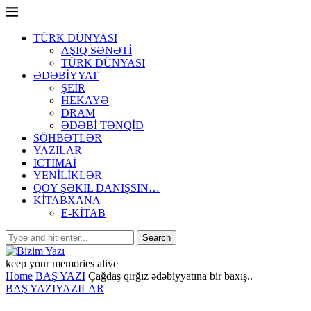
TÜRK DÜNYASI
AŞIQ SƏNƏTİ
TÜRK DÜNYASI
ƏDƏBİYYAT
ŞEİR
HEKAYƏ
DRAM
ƏDƏBİ TƏNQİD
SÖHBƏTLƏR
YAZILAR
İCTİMAİ
YENİLİKLƏR
QOY ŞƏKİL DANIŞSIN…
KİTABXANA
E-KİTAB
keep your memories alive
Home
BAŞ YAZI
Çağdaş qırğız ədəbiyyatına bir baxış..
BAŞ YAZI
YAZILAR