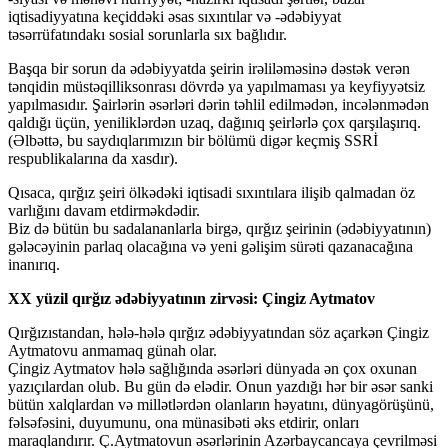
iqtisadiyyatına keçiddəki əsas sıxıntılar və -ədəbiyyat
təsərrüfatındakı sosial sorunlarla sıx bağlıdır.
Başqa bir sorun da ədəbiyyatda şeirin irəliləməsinə dəstək verən
tənqidin müstəqilliksonrası dövrdə ya yapılmaması ya keyfiyyətsiz
yapılmasıdır. Şairlərin əsərləri dərin təhlil edilmədən, incələnmədən
qaldığı üçün, yeniliklərdən uzaq, dağınıq şeirlərlə çox qarşılaşırıq.
(Əlbəttə, bu saydıqlarımızın bir bölümü digər keçmiş SSRİ
respublikalarına da xasdır).
Qısaca, qırğız şeiri ölkədəki iqtisadi sıxıntılara ilişib qalmadan öz
varlığını davam etdirməkdədir.
Biz də bütün bu sadalananlarla birgə, qırğız şeirinin (ədəbiyyatının)
gələcəyinin parlaq olacağına və yeni gəlişim sürəti qazanacağına
inanırıq.
XX yüzil qırğız ədəbiyyatının zirvəsi: Çingiz Aytmatov
Qırğızıstandan, hələ-hələ qırğız ədəbiyyatından söz açarkən Çingiz
Aytmatovu anmamaq günah olar.
Çingiz Aytmatov hələ sağlığında əsərləri dünyada ən çox oxunan
yazıçılardan olub. Bu gün də elədir. Onun yazdığı hər bir əsər sanki
bütün xalqlardan və millətlərdən olanların həyatını, dünyagörüşünü,
fəlsəfəsini, duyumunu, ona münasibəti əks etdirir, onları
maraqlandırır. Ç.Aytmatovun əsərlərinin Azərbaycancaya çevrilməsi