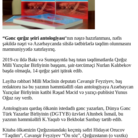
“Gənc qırğız şeiri antologiyası
“nın nəşrə hazırlanması, nəfis
şəkildə nəşri və Azərbaycanda silsilə tədbirlərlə təqdim olunmasını
məmnuniyyətlə xatırlayırıq.
2019-cu ildə Bakı və Sumqayıtda baş tutan təqdimatlarda Qırğız
Milli Yazıçılar Birliyinin başqanı, şair-tərcüməçi Nurlan Kalıbekov
başda olmaqla, 14 qırğız şairi iştirak edib.
Layihə rəhbəri Milli Məclisin deputatı Cavanşir Feyziyev, baş
redaktoru isə bu yazının həmmüəllifi olan antologiyaya Azərbaycan
Yazıçılar Birliyinin katibi Rəşad Məcid və yazıçı-publisist Yunus
Oğuz rəy verib.
Antologiyanı qardaş ölkənin istedadlı gənc yazarları, Dünya Gənc
Türk Yazarlar Birliyinin (DGTYB) üzvləri Altınbek İsmail, bu
yazının həmmüəllifi K.Yaqub və Bekbolat Sarıbay tərtib edib.
Kitaba ölkəmizin Qırğızıstandakı keçmiş səfiri Hidayət Orucov
“Təqdim”, Cavanşir Feyziyev “Ön söz”, Qırğızıstanın (o vaxtkı)