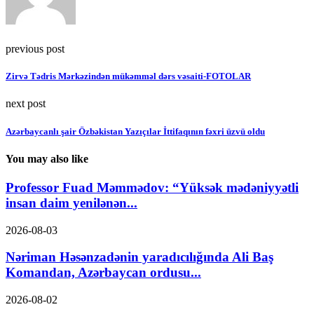
previous post
Zirvə Tədris Mərkəzindən mükəmməl dərs vəsaiti-FOTOLAR
next post
Azərbaycanlı şair Özbəkistan Yazıçılar İttifaqının fəxri üzvü oldu
You may also like
Professor Fuad Məmmədov: “Yüksək mədəniyyətli
insan daim yenilənən...
2026-08-03
Nəriman Həsənzadənin yaradıcılığında Ali Baş
Komandan, Azərbaycan ordusu...
2026-08-02