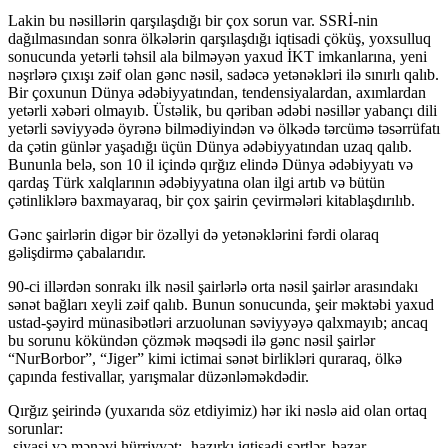
Lakin bu nəsillərin qarşılaşdığı bir çox sorun var. SSRİ-nin
dağılmasından sonra ölkələrin qarşılaşdığı iqtisadi çöküş, yoxsulluq
sonucunda yetərli təhsil ala bilməyən yaxud İKT imkanlarına, yeni
nəşrlərə çıxışı zəif olan gənc nəsil, sadəcə yetənəkləri ilə sınırlı qalıb.
Bir çoxunun Dünya ədəbiyyatından, tendensiyalardan, axımlardan
yetərli xəbəri olmayıb. Üstəlik, bu qəriban ədəbi nəsillər yabançı dili
yetərli səviyyədə öyrənə bilmədiyindən və ölkədə tərcümə təsərrüfatı
da çətin günlər yaşadığı üçün Dünya ədəbiyyatından uzaq qalıb.
Bununla belə, son 10 il içində qırğız elində Dünya ədəbiyyatı və
qardaş Türk xalqlarının ədəbiyyatına olan ilgi artıb və bütün
çətinliklərə baxmayaraq, bir çox şairin çevirmələri kitablaşdırılıb.
Gənc şairlərin digər bir özəllyi də yetənəklərini fərdi olaraq
gəlişdirmə çabalarıdır.
90-ci illərdən sonrakı ilk nəsil şairlərlə orta nəsil şairlər arasındakı
sənət bağları xeyli zəif qalıb. Bunun sonucunda, şeir məktəbi yaxud
ustad-şəyird münasibətləri arzuolunan səviyyəyə qalxmayıb; ancaq
bu sorunu kökündən çözmək məqsədi ilə gənc nəsil şairlər
“NurBorbor”, “Jiger” kimi ictimai sənət birlikləri quraraq, ölkə
çapında festivallar, yarışmalar düzənləməkdədir.
Qırğız şeirində (yuxarıda söz etdiyimiz) hər iki nəslə aid olan ortaq
sorunlar:
-siyasi və mənəvi hürriyyət; -hazırkı iqtisadi şərtlər, bazar