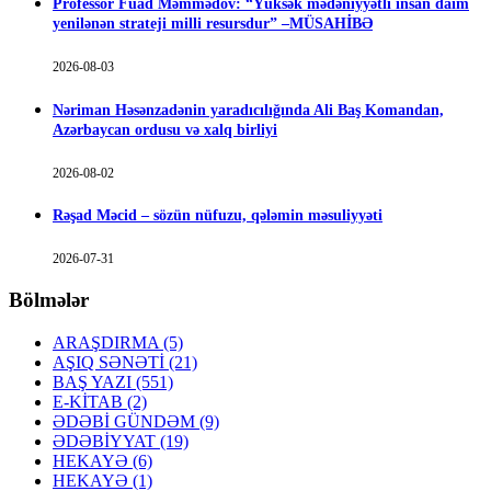
Professor Fuad Məmmədov: “Yüksək mədəniyyətli insan daim
yenilənən strateji milli resursdur” –MÜSAHİBƏ
2026-08-03
Nəriman Həsənzadənin yaradıcılığında Ali Baş Komandan,
Azərbaycan ordusu və xalq birliyi
2026-08-02
Rəşad Məcid – sözün nüfuzu, qələmin məsuliyyəti
2026-07-31
Bölmələr
ARAŞDIRMA
(5)
AŞIQ SƏNƏTİ
(21)
BAŞ YAZI
(551)
E-KİTAB
(2)
ƏDƏBİ GÜNDƏM
(9)
ƏDƏBİYYAT
(19)
HEKAYƏ
(6)
HEKAYƏ
(1)