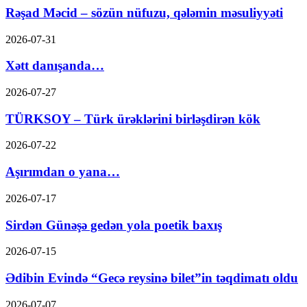
Rəşad Məcid – sözün nüfuzu, qələmin məsuliyyəti
2026-07-31
Xətt danışanda…
2026-07-27
TÜRKSOY – Türk ürəklərini birləşdirən kök
2026-07-22
Aşırımdan o yana…
2026-07-17
Sirdən Günəşə gedən yola poetik baxış
2026-07-15
Ədibin Evində “Gecə reysinə bilet”in təqdimatı oldu
2026-07-07