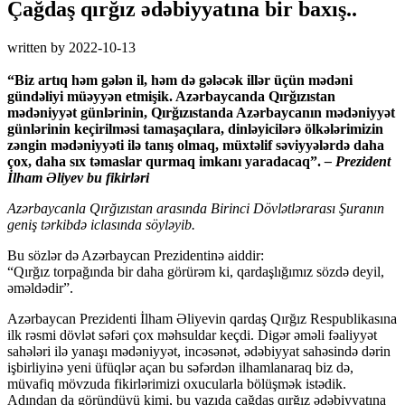
Çağdaş qırğız ədəbiyyatına bir baxış..
written by
2022-10-13
“Biz artıq həm gələn il, həm də gələcək illər üçün mədəni
gündəliyi müəyyən etmişik. Azərbaycanda Qırğızıstan
mədəniyyət günlərinin, Qırğızıstanda Azərbaycanın mədəniyyət
günlərinin keçirilməsi tamaşaçılara, dinləyicilərə ölkələrimizin
zəngin mədəniyyəti ilə tanış olmaq, müxtəlif səviyyələrdə daha
çox, daha sıx təmaslar qurmaq imkanı yaradacaq”.
– Prezident
İlham Əliyev bu fikirləri
Azərbaycanla Qırğızıstan arasında Birinci Dövlətlərarası Şuranın
geniş tərkibdə iclasında söyləyib.
Bu sözlər də Azərbaycan Prezidentinə aiddir:
“Qırğız torpağında bir daha görürəm ki, qardaşlığımız sözdə deyil,
əməldədir”.
Azərbaycan Prezidenti İlham Əliyevin qardaş Qırğız Respublikasına
ilk rəsmi dövlət səfəri çox məhsuldar keçdi. Digər əməli fəaliyyət
sahələri ilə yanaşı mədəniyyət, incəsənət, ədəbiyyat sahəsində dərin
işbirliyinə yeni üfüqlər açan bu səfərdən ilhamlanaraq biz də,
müvafiq mövzuda fikirlərimizi oxucularla bölüşmək istədik.
Adından da göründüyü kimi, bu yazıda çağdaş qırğız ədəbiyyatına