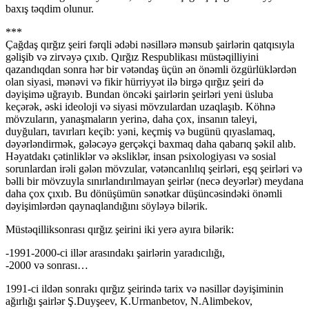
baxış təqdim olunur.
***
Çağdaş qırğız şeiri fərqli ədəbi nəsillərə mənsub şairlərin qatqısıyla
gəlişib və zirvəyə çıxıb. Qırğız Respublikası müstəqilliyini
qazandıqdan sonra hər bir vətəndaş üçün ən önəmli özgürlüklərdən
olan siyasi, mənəvi və fikir hürriyyət ilə birgə qırğız şeiri də
dəyişimə uğrayıb. Bundan öncəki şairlərin şeirləri yeni üsluba
keçərək, əski ideoloji və siyasi mövzulardan uzaqlaşıb. Köhnə
mövzuların, yanaşmaların yerinə, daha çox, insanın taleyi,
duyğuları, tavırları keçib: yəni, keçmiş və bugünü qıyaslamaq,
dəyərləndirmək, gələcəyə gerçəkçi baxmaq daha qabarıq şəkil alıb.
Həyatdakı çətinliklər və əksliklər, insan psixologiyası və sosial
sorunlardan irəli gələn mövzular, vətəncanlılıq şeirləri, eşq şeirləri və
bəlli bir mövzuyla sınırlandırılmayan şeirlər (necə deyərlər) meydana
daha çox çıxıb. Bu dönüşümün sənətkar düşüncəsindəki önəmli
dəyişimlərdən qaynaqlandığını söyləyə bilərik.
Müstəqilliksonrası qırğız şeirini iki yerə ayıra bilərik:
-1991-2000-ci illər arasındakı şairlərin yaradıcılığı,
-2000 və sonrası…
1991-ci ildən sonrakı qırğız şeirində tarix və nəsillər dəyişiminin
ağırlığı şairlər Ş.Duyşeev, K.Urmanbetov, N.Alimbekov,