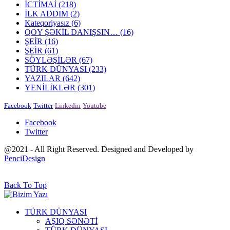
İCTİMAİ
(218)
İLK ADDIM
(2)
Kateqoriyasız
(6)
QOY ŞƏKİL DANIŞSIN…
(16)
ŞEİR
(16)
ŞEİR
(61)
SÖYLƏŞİLƏR
(67)
TÜRK DÜNYASI
(233)
YAZILAR
(642)
YENİLİKLƏR
(301)
Facebook
Twitter
Linkedin
Youtube
Facebook
Twitter
@2021 - All Right Reserved. Designed and Developed by
PenciDesign
Back To Top
TÜRK DÜNYASI
AŞIQ SƏNƏTİ