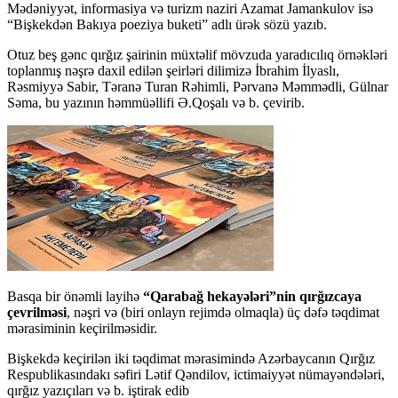
Mədəniyyət, informasiya və turizm naziri Azamat Jamankulov isə
“Bişkekdən Bakıya poeziya buketi” adlı ürək sözü yazıb.
Otuz beş gənc qırğız şairinin müxtəlif mövzuda yaradıcılıq örnəkləri
toplanmış nəşrə daxil edilən şeirləri dilimizə İbrahim İlyaslı,
Rəsmiyyə Sabir, Təranə Turan Rəhimli, Pərvanə Məmmədli, Gülnar
Səma, bu yazının həmmüəllifi Ə.Qoşalı və b. çevirib.
Basqa bir önəmli layihə
“Qarabağ hekayələri”nin qırğızcaya
çevrilməsi
, nəşri və (biri onlayn rejimdə olmaqla) üç dəfə təqdimat
mərasiminin keçirilməsidir.
Bişkekdə keçirilən iki təqdimat mərasimində Azərbaycanın Qırğız
Respublikasındakı səfiri Lətif Qəndilov, ictimaiyyət nümayəndələri,
qırğız yazıçıları və b. iştirak edib