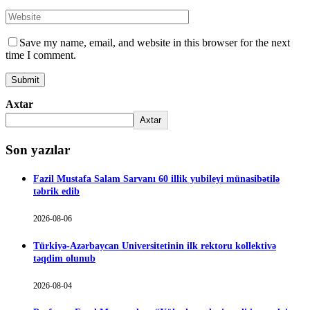
Save my name, email, and website in this browser for the next
time I comment.
Axtar
Axtar
Son yazılar
Fazil Mustafa Salam Sarvanı 60 illik yubileyi münasibətilə
təbrik edib
2026-08-06
Türkiyə-Azərbaycan Universitetinin ilk rektoru kollektivə
təqdim olunub
2026-08-04