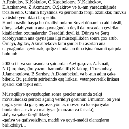
A.Rıskulov, K.Kökulov, C.Kasabolotov, N.Kalıbekov,
E.Acıkanova, Z.Acımatov, O.Şakirov və b.-nın yaradıcılığında
təcalla edib. Onların həyatında və şeirlərində fərqli özəlliklər, mövzu
və üslub yenilikləri fərq edilir.
Həmin nəslin başqa bir özəlliyi onların Sovet dönəminə aid təhsili,
dünya ədəbiyyatını ana qaynağından deyil də, ruscadan çevirilən
kitablardan oxumalarıdır. Təsadüfi deyil ki, Dünya və Şərq
ədəbiyyatının ana qaynağına ilgi müstəqillikdən sonra çox artıb.
Örnəyi, Jigitov, Akmatbekova kimi şairlər bu əsərləri ana
qaynağından çevirərək, qırğız elində tərcümə işinə önəmli qatqıda
bulunub.
2000-ci il və sonrasındakı şairlərdən A.Ərgəşova, A.İsmail,
N.Qurqubay, (bu yazınn həmmüəllifi) K.Jakup, J.Tursunbay,
J.Jamangulova, B.Sarıbay, A.Doranbekuli və b.-nın adını çəkə
bilərik. Bu şairlərin şeirlərində eşq lirikası, vətənpərvərlik lirikası
aparıcı xətt təşkil edir.
Müstəqilliyə qovuşduqdan sonra gənclər arasında xəlqi
mövzulardakı şeirlərə ağırlıq verildiyi görünür. Ümumən, ən yeni
qırğız şeirində gəlişmiş əsas yönlər, mövzu və kateqoriyalar
bunlardır: -təsvir və mahiyyət (mənzərə və fəlsəfə);
-köy və şəhər fərqlilikləri;
-qafiyə və qafiyəsizliyin, maddi və qeyri-maddi olanaqların
birlikdəliyi…