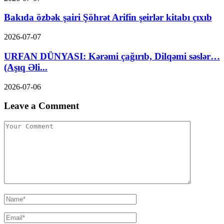
Bakıda özbək şairi Şöhrət Arifin şeirlər kitabı çıxıb
2026-07-07
URFAN DÜNYASI: Kərəmi çağırıb, Dilqəmi səslər…
(Aşıq Əli...
2026-07-06
Leave a Comment