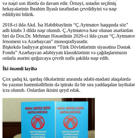
və nəşri son illərdə də davam edir. Örnəyi, ustadın seçilmiş
hekayələrinin İbrahim İlyaslı tərəfindən çevrildiyini və nəşr
edildiyini bilirik.
2018-ci ildə Akd. İsa Həbibbəylinin “Ç.Aytmatov haqqında söz”
adlı kitabı 3 dildə nəşr olunub. Ç.Aytmatova həsr olunan əsərlərdən
biri də Dos.Dr. Mehman Həsənlinin 2020-ci ildə çıxan “Ç.Aytmatov
fenomeni və Azərbaycan” monoqrafiyasıdır.
Bişkekdə fəaliyyət göstərən “Türk Dövlətlərinin siyasətinə Dəstək
Fondu” Azərbaycan ədəbiyyatı klassiklərinin və çağdaşlarımızın
onlarla əsərini qırğızcaya çevrib nəfis şəkildə nəşr edib.
İki önəmli layihə
Çox şadıq ki, qardaş ölkələrimiz arasında ədəbi-mədəni əlaqələrdə
bu yazının həmmüəllifinin də iştirakı ilə bir sıra yaddaqalan layihələr
icra olunub. Onlardan ikisini qeyd edək.