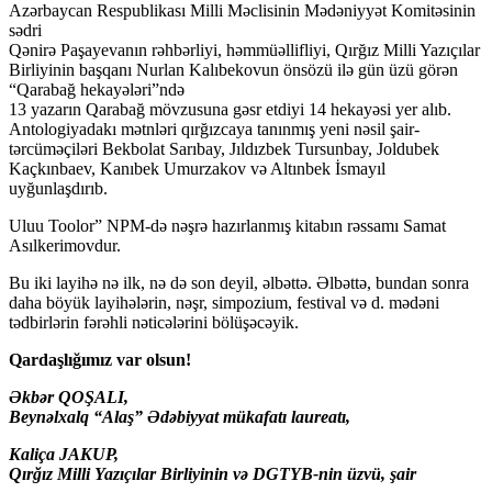
Azərbaycan Respublikası Milli Məclisinin Mədəniyyət Komitəsinin
sədri
Qənirə Paşayevanın rəhbərliyi, həmmüəllifliyi, Qırğız Milli Yazıçılar
Birliyinin başqanı Nurlan Kalıbekovun önsözü ilə gün üzü görən
“Qarabağ hekayələri”ndə
13 yazarın Qarabağ mövzusuna gəsr etdiyi 14 hekayəsi yer alıb.
Antologiyadakı mətnləri qırğızcaya tanınmış yeni nəsil şair-
tərcüməçiləri Bekbolat Sarıbay, Jıldızbek Tursunbay, Joldubek
Kaçkınbaev, Kanıbek Umurzakov və Altınbek İsmayıl
uyğunlaşdırıb.
Uluu Toolor” NPM-də nəşrə hazırlanmış kitabın rəssamı Samat
Asılkerimovdur.
Bu iki layihə nə ilk, nə də son deyil, əlbəttə. Əlbəttə, bundan sonra
daha böyük layihələrin, nəşr, simpozium, festival və d. mədəni
tədbirlərin fərəhli nəticələrini bölüşəcəyik.
Qardaşlığımız var olsun!
Əkbər QOŞALI,
Beynəlxalq “Alaş” Ədəbiyyat mükafatı laureatı,
Kaliça JAKUP,
Qırğız Milli Yazıçılar Birliyinin və DGTYB-nin üzvü, şair